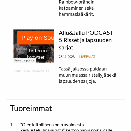
Rainbow-brändin
katoaminen sekä
hammaslääkärit.
Allu&Jallu PODCAST
5 Risset ja lapsuuden
sarjat
23.11.2023
LIVEPALAT
Tässä jaksossa puidaan
Radio Tutka
·
Allu&Jallu PODCAST 5 Risset ja lapsuuden sarjat
muun muassa risteilyjä sekä
lapsuuden sarjoja.
Tuoreimmat
“Olen kiitollinen kodin avoimesta
keskusteluilmapiiristä”, kertoo papin poika Kalle