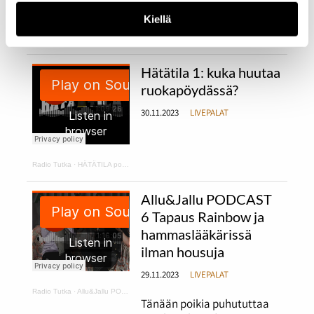
11.12.2023
LIVEPALAT
Kiellä
Radio Tutka
·
Hätätila 2: kurpitsakeittoa ja makaroonimössöä
Hätätila 1: kuka huutaa
ruokapöydässä?
30.11.2023
LIVEPALAT
Radio Tutka
·
HÄTÄTILA podcast 1
Allu&Jallu PODCAST
6 Tapaus Rainbow ja
hammaslääkärissä
ilman housuja
29.11.2023
LIVEPALAT
Radio Tutka
·
Allu&Jallu PODCAST 6 Tapaus Rainbow ja hammaslääkärissä ilman housuja
Tänään poikia puhututtaa