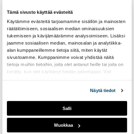
satavuotiaasta Disneystä.
Tämä sivusto käyttää evästeitä
Käytämme evästeitä tarjoamamme sisällön ja mainosten
Tiesitsä tätä:
räätälöimiseen, sosiaalisen median ominaisuuksien
Halloween ja muut
tukemiseen ja kävijämäärämme analysoimiseen. Lisäksi
syksyiset juhlat
jaamme sosiaalisen median, mainosalan ja analytiikka-
12.12.2023
LIVEPALAT
alan kumppaneillemme tietoja siitä, miten käytät
sivustoamme. Kumppanimme voivat yhdistää näitä
Jaksossa puhutaan
Radio Tutka
·
Tiesitsä Tätä: Halloween
tietoja muihin tietoihin, joita olet antanut heille tai joita on
halloweenista ja erilaisista
kerätty, kun olet käyttänyt heidän palvelujaan. Voit
halloweenin viettotavoista.
muuttaa evästeasetuksiesi hyväksyntää sivuston
Lisäksi ohjelmassa käydään
läpi suomalaisia syksyisiä
alalaidassa olevasta
Evästeasetukset
linkistä.
Näytä tiedot
juhlia.
Salli
Hätätila 2:
kurpitsakeittoa ja
makaroonimössöä
Muokkaa