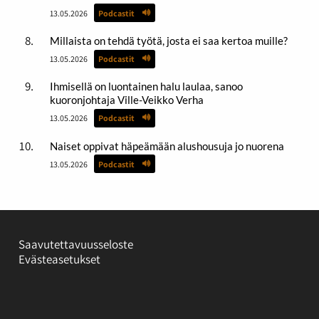
13.05.2026
Podcastit
Millaista on tehdä työtä, josta ei saa kertoa muille?
13.05.2026
Podcastit
Ihmisellä on luontainen halu laulaa, sanoo
kuoronjohtaja Ville-Veikko Verha
13.05.2026
Podcastit
Naiset oppivat häpeämään alushousuja jo nuorena
13.05.2026
Podcastit
Saavutettavuusseloste
Evästeasetukset