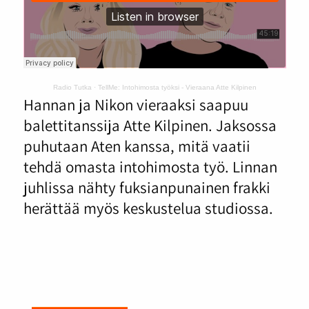
Radio Tutka
·
TellMe: Intohimosta työksi - Vieraana Atte Kilpinen
Hannan ja Nikon vieraaksi saapuu
balettitanssija Atte Kilpinen. Jaksossa
puhutaan Aten kanssa, mitä vaatii
tehdä omasta intohimosta työ. Linnan
juhlissa nähty fuksianpunainen frakki
herättää myös keskustelua studiossa.