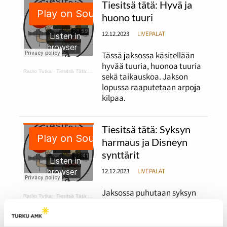
Tiesitsä tätä: Hyvä ja
huono tuuri
12.12.2023
LIVEPALAT
Tässä jaksossa käsitellään
hyvää tuuria, huonoa tuuria
Radio Tutka
·
Tiesitsä Tätä: hyvä ja huono tuuri
sekä taikauskoa. Jakson
lopussa raaputetaan arpoja
kilpaa.
Tiesitsä tätä: Syksyn
harmaus ja Disneyn
synttärit
12.12.2023
LIVEPALAT
Jaksossa puhutaan syksyn
Radio Tutka
·
Tiesitsä Tätä: harmaus ja Disneyn synttärit
harmaudesta ja
kaamosmasennuksesta
sekä käydään läpi faktoja