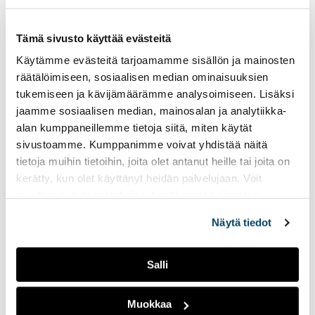
Statues
29.03.2023
KULTTUURI
Tämä sivusto käyttää evästeitä
PODCASTIT
RADIOJUTUT
Käytämme evästeitä tarjoamamme sisällön ja mainosten
Radio Tutka
·
Allu&Jallu Show: Haastattelussa Stoned Statues
räätälöimiseen, sosiaalisen median ominaisuuksien
Janin etähaastattelussa
tukemiseen ja kävijämäärämme analysoimiseen. Lisäksi
kolmella Emma-
jaamme sosiaalisen median, mainosalan ja analytiikka-
ehdokkuudella huomioitu
Stoned Statues! Bändin
alan kumppaneillemme tietoja siitä, miten käytät
jäsenet kertovat muun
sivustoamme. Kumppanimme voivat yhdistää näitä
muassa siitä, millaista on...
tietoja muihin tietoihin, joita olet antanut heille tai joita on
kerätty, kun olet käyttänyt heidän palvelujaan. Voit
muuttaa evästeasetuksiesi hyväksyntää sivuston
Allu&Jallu Show:
alalaidassa olevasta
Evästeasetukset
linkistä.
Haastattelussa
Näytä tiedot
Balance Breach
20.03.2023
PODCASTIT
Salli
RADIOJUTUT
Radio Tutka
·
Allu&Jallu Show: Haastattelussa Balance Breach
Muokkaa
Janin etähaastattelussa