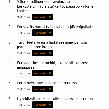
“Olen kiitollinen kodin avoimesta
keskusteluilmapiiristä”, kertoo papin poika Kalle
Laakso
18.05.2026
Podcastit
Perheyrityksessä työt eivät aina jää työpaikalle
14.05.2026
Podcastit
Turun Pietari-seura harkitsee nimenvaihtoa
parantaakseen imagoaan
13.05.2026
Podcastit
Euroopan keskuspankki ja korot alle kahdessa
minuutissa
13.05.2026
Podcastit
Perintövero alle kahdessa minuutissa
13.05.2026
Podcastit
Hybridivaikuttaminen alle kahdessa minuutissa
13.05.2026
Podcastit