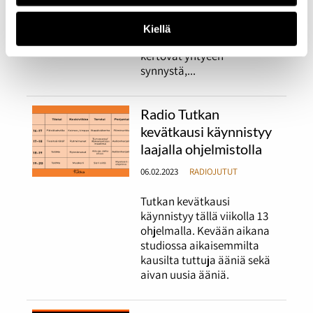
mikkeliläisbändi Balance
Breachin Aleksi Paasonen
Kiellä
sekä Antti Halonen, jotka
kertovat yhtyeen
synnystä,...
Radio Tutkan
kevätkausi käynnistyy
laajalla ohjelmistolla
06.02.2023
RADIOJUTUT
Tutkan kevätkausi
käynnistyy tällä viikolla 13
ohjelmalla. Kevään aikana
studiossa aikaisemmilta
kausilta tuttuja ääniä sekä
aivan uusia ääniä.