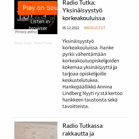
Radio Tutka:
Yksinäisyystyö
korkeakouluissa
05.12.2022
RADIOJUTUT
Yksinäisyystyö
Radio Tutka
·
Radio Tutka: Yksinäisyystyö korkeakouluissa
korkeakouluissa -hanke
pyrkii vähentämään
korkeakouluopiskelijoiden
kokemaa yksinäisyyttä ja
tarjoaa opiskelijoille
keskustelutukea.
Hankepäällikkö Annina
Lindberg Nyyti ry:stä kertoo
hankkeen taustoista sekä
tavoitteista.
Radio Tutkassa
rakkautta ja