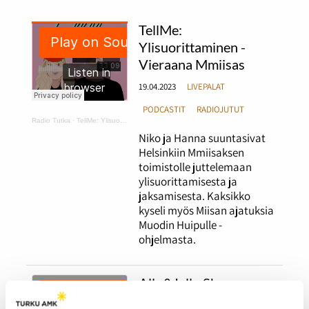
TellMe:
Ylisuorittaminen -
Vieraana Mmiisas
19.04.2023
LIVEPALAT
PODCASTIT
RADIOJUTUT
Radio Tutka
·
TellMe: Ylisuorittaminen - Vieraana Mmiisas
Niko ja Hanna suuntasivat
Helsinkiin Mmiisaksen
toimistolle juttelemaan
ylisuorittamisesta ja
jaksamisesta. Kaksikko
kyseli myös Miisan ajatuksia
Muodin Huipulle -
ohjelmasta.
Allu&Jallu Show:
Haastattelussa Stoned