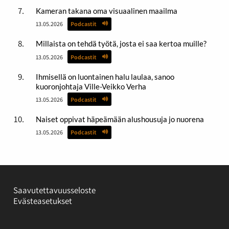
Kameran takana oma visuaalinen maailma
13.05.2026
Podcastit
Millaista on tehdä työtä, josta ei saa kertoa muille?
13.05.2026
Podcastit
Ihmisellä on luontainen halu laulaa, sanoo
kuoronjohtaja Ville-Veikko Verha
13.05.2026
Podcastit
Naiset oppivat häpeämään alushousuja jo nuorena
13.05.2026
Podcastit
Saavutettavuusseloste
Evästeasetukset