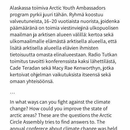
Alaskassa toimiva Arctic Youth Ambassadors
program pyrkii juuri tähän. Ryhmä koostuu
valveutuneista, 16–20 vuotiaista nuorista, joidenka
päämääränä on toimia viestinviejinä ulkopuolisen
maailman ja arktisen alueen välillä: kertoa sekä
ulkomaailmalle elämästä arktisella alueella, että
lisätä arktisella alueella elävien ihmisten
tietoisuutta omasta elinalueestaan. Radio Tutkan
toimitus tavoitti konferenssista kaksi lähettilästä,
Cade Teradan sekä Macy Rae Kenworthyn, jotka
kertoivat ohjelman vaikutuksista itseensä sekä
omaan yhteisöönsä.
…
In what ways can you fight against the climate
change? How could you improve the state of
arctic areas? These are the questions the Arctic
Circle Assembly tries to find answers to. The
annual conferece about climate change was held