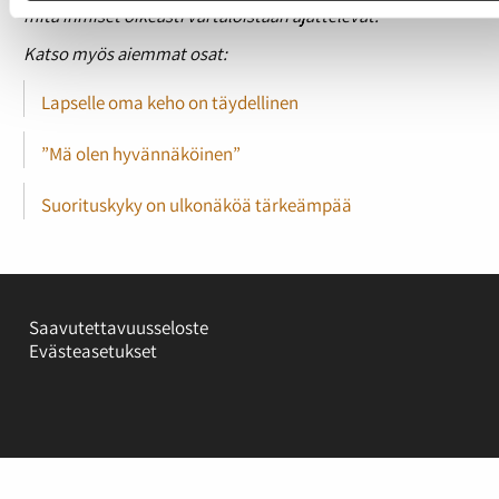
mitä ihmiset oikeasti vartaloistaan ajattelevat.
Katso myös aiemmat osat:
Lapselle oma keho on täydellinen
”Mä olen hyvännäköinen”
Suorituskyky on ulkonäköä tärkeämpää
Saavutettavuusseloste
Evästeasetukset