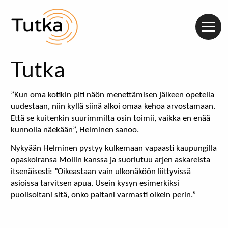
Valik
Tutka
”Kun oma kotikin piti näön menettämisen jälkeen opetella
uudestaan, niin kyllä siinä alkoi omaa kehoa arvostamaan.
Että se kuitenkin suurimmilta osin toimii, vaikka en enää
kunnolla näekään”, Helminen sanoo.
Nykyään Helminen pystyy kulkemaan vapaasti kaupungilla
opaskoiransa Mollin kanssa ja suoriutuu arjen askareista
itsenäisesti: ”Oikeastaan vain ulkonäköön liittyvissä
asioissa tarvitsen apua. Usein kysyn esimerkiksi
puolisoltani sitä, onko paitani varmasti oikein perin.”