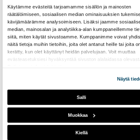
jälkeen, kun on saanut itsestään jotain irti ja olo on
Käytämme evästeitä tarjoamamme sisällön ja mainosten
väsynyt, mutta voimakas.”
räätälöimiseen, sosiaalisen median ominaisuuksien tukemise
kävijämäärämme analysoimiseen. Lisäksi jaamme sosiaalis
median, mainosalan ja analytiikka-alan kumppaneillemme tie
siitä, miten käytät sivustoamme. Kumppanimme voivat yhdis
näitä tietoja muihin tietoihin, joita olet antanut heille tai joita o
kerätty, kun olet käyttänyt heidän palvelujaan. Voit muuttaa
evästeasetuksiesi hyväksyntää sivuston alalaidassa olevast
Evästeasetukset
linkistä.
Näytä tied
Salli
Muokkaa
Kiellä
Kehonkuvia käsitelevässä juttusarjassa nostetaan esiin se,