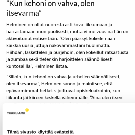
”Kun kehoni on vahva, olen
itsevarma”
Helminen on ollut nuoresta asti kova liikkumaan ja
harrastamaan monipuolisesti, mutta viime vuosina hän on
aktivoitunut entisestään. ”Olen päässyt kokeilemaan
kaikkia uusia juttuja näkövammastani huolimatta.
Hiihdän, laskettelen ja purjehdin, olen kokeillut ratsastusta
ja zumbaa sekä tietenkin harjoittelen säännöllisesti
kuntosalilla”, Helminen listaa.
”Silloin, kun kehoni on vahva ja urheilen säännöllisesti,
olen itsevarma”, Helminen sanoo ja mainitsee, että
epävarmimmat hetket sijoittuvat opiskeluaikoihin, kun
liikunta jäi kiireen keskellä vähemmälle. ”Aina olen itseni
hyväksynyt, kouluiästä lähtien”, hän lisää.
”Vaikea sanoa onko omassa kehossa parhain olo silloin,
kun saa aamulla rauhassa pötköttää peiton alla,
mihinkään ei satu ja on hyvä olla vai rankan harjoituksen
Tämä sivusto käyttää evästeitä