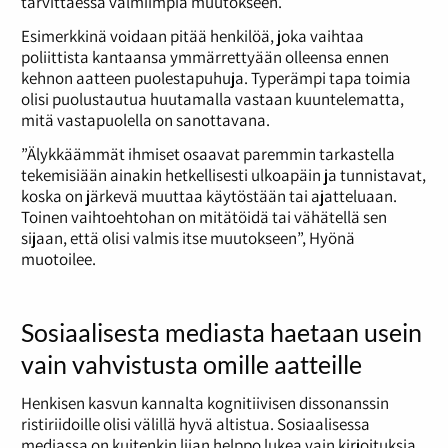
tarvittaessa valmiimpia muutokseen.
Esimerkkinä voidaan pitää henkilöä, joka vaihtaa
poliittista kantaansa ymmärrettyään olleensa ennen
kehnon aatteen puolestapuhuja. Typerämpi tapa toimia
olisi puolustautua huutamalla vastaan kuuntelematta,
mitä vastapuolella on sanottavana.
”Älykkäämmät ihmiset osaavat paremmin tarkastella
tekemisiään ainakin hetkellisesti ulkoapäin ja tunnistavat,
koska on järkevä muuttaa käytöstään tai ajatteluaan.
Toinen vaihtoehtohan on mitätöidä tai vähätellä sen
sijaan, että olisi valmis itse muutokseen”, Hyönä
muotoilee.
Sosiaalisesta mediasta haetaan usein
vain vahvistusta omille aatteille
Henkisen kasvun kannalta kognitiivisen dissonanssin
ristiriidoille olisi välillä hyvä altistua. Sosiaalisessa
mediassa on kuitenkin liian helppo lukea vain kirjoituksia,