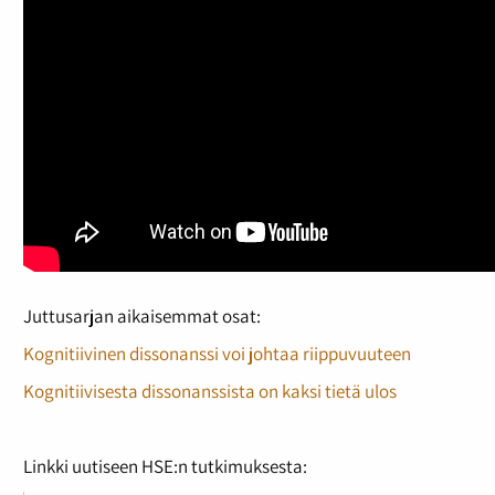
Juttusarjan aikaisemmat osat:
Kognitiivinen dissonanssi voi johtaa riippuvuuteen
Kognitiivisesta dissonanssista on kaksi tietä ulos
Linkki uutiseen HSE:n tutkimuksesta: