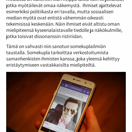
jotka myötäilevät omaa näkemystä. Ihmiset ajattelevat
esimerkiksi politiikasta eri tavalla, mutta sosiaalisen
median myötä ovat entistä vähemmän oikeasti
tekemisissä keskenään. Näin ihmiset eivät altistu oman
mielipiteensä kyseenalaistavalle tiedolle ja näkökulmille,
jotka toisivat dissonanssin ristiriidan.
Tämä on vahvasti niin sanotun somekuplailmiön
taustalla. Somekupla tarkoittaa verkostoitumista
samanhenkisten ihmisten kanssa, joka yleensä kehittyy
eristäytymiseen vastakkaisilta mielipiteiltä.