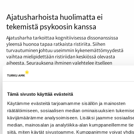
Ajatusharhoista huolimatta ei
tekemistä psykoosin kanssa
Ajatusharha tarkoittaa kognitiivisessa dissonanssissa
yleensä huonoa tapaa ratkaista ristiriita. Siihen
turvautuminen johtuu useimmin kykenemättömyydestä
vaihtaa mielipidettään ristiriidan keskiössä olevasta
aiheesta. Seurauksena ihminen valehtelee itselleen
uskoen myös itsepetokseensa. Esimerkkinä voidaan pitää
riippuvaista, joka alitajuisesti tiedostaa ongelmansa,
mutta ei kykene olemaan rehellinen itselleen ja
huolestuneille ulkopuolisille.
Tämä sivusto käyttää evästeitä
Näitä ajatusharhoja ei silti voi verrata psykoottiseen
Käytämme evästeitä tarjoamamme sisällön ja mainosten
tilaan, vaikka niissä todellisuuden havaitseminen onkin
hieman häiriintynyt. Psykoosissa on kyse
räätälöimiseen, sosiaalisen median ominaisuuksien tukemise
realiteettitestauksen pettämisestä. Realiteettitestaus on
kävijämäärämme analysoimiseen. Lisäksi jaamme sosiaalis
ihmisen sisäinen mittari, joka kertoo mikä on totta ja mikä
median, mainosalan ja analytiikka-alan kumppaneillemme tie
ei. Sen pettäessä ei osata erottaa toisistaan vahvasti
siitä, miten käytät sivustoamme. Kumppanimme voivat yhdis