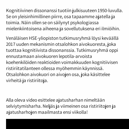
Kognitiivinen dissonanssi tuotiin julkisuuteen 1950-luvulla.
Se on yleisinhimillinen piirre, osa tapaamme ajatella ja
toimia. Näin ollen se on säilynyt psykologiassa
mielenkiintoisena aiheena ja sovellutuksena eri ilmiöihin.
Venäläisen HSE-yliopiston tutkimusryhmä löysi keväällä
2017 uuden mekanismin otsalohkon aivokuoresta, joka
tuottaa kognitiivista dissonanssia. Tutkimusryhmä oppi
ennustamaan aivokuoren lepotila-arvoista
koehenkilöiden reaktioiden voimakkuuden kognitiivisen
ristiriitatilanteen ollessa myöhemmin käynnissä.
Otsalohkon aivokuori on aivojen osa, joka käsittelee
virheitä ja ristiriitoja.
Alla oleva video esittelee ajatusharhan nimeltään
selviytymisharha. Neljäs ja viimeinen osa ristiriitojen ja
ajatusharhojen maailmasta ensi viikolla!