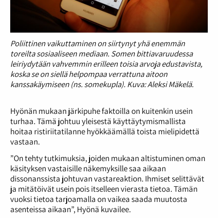
Poliittinen vaikuttaminen on siirtynyt yhä enemmän
toreilta sosiaaliseen mediaan. Somen bittiavaruudessa
leiriydytään vahvemmin erilleen toisia arvoja edustavista,
koska se on siellä helpompaa verrattuna aitoon
kanssakäymiseen (ns. somekupla). Kuva: Aleksi Mäkelä.
Hyönän mukaan järkipuhe faktoilla on kuitenkin usein
turhaa. Tämä johtuu yleisestä käyttäytymismallista
hoitaa ristiriitatilanne hyökkäämällä toista mielipidettä
vastaan.
”On tehty tutkimuksia, joiden mukaan altistuminen oman
käsityksen vastaisille näkemyksille saa aikaan
dissonanssista johtuvan vastareaktion. Ihmiset selittävät
ja mitätöivät usein pois itselleen vierasta tietoa. Tämän
vuoksi tietoa tarjoamalla on vaikea saada muutosta
asenteissa aikaan”, Hyönä kuvailee.