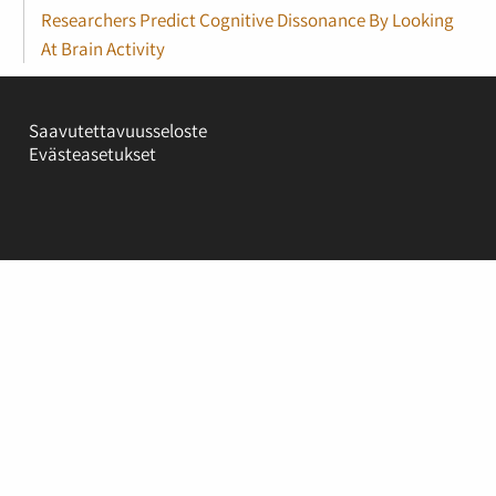
Researchers Predict Cognitive Dissonance By Looking
At Brain Activity
Saavutettavuusseloste
Evästeasetukset