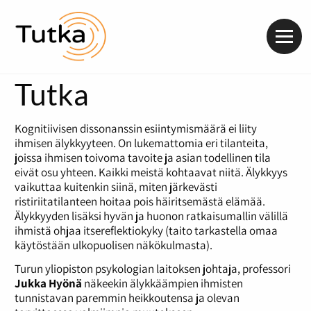
Valik
Tutka
Kognitiivisen dissonanssin esiintymismäärä ei liity
ihmisen älykkyyteen. On lukemattomia eri tilanteita,
joissa ihmisen toivoma tavoite ja asian todellinen tila
eivät osu yhteen. Kaikki meistä kohtaavat niitä. Älykkyys
vaikuttaa kuitenkin siinä, miten järkevästi
ristiriitatilanteen hoitaa pois häiritsemästä elämää.
Älykkyyden lisäksi hyvän ja huonon ratkaisumallin välillä
ihmistä ohjaa itsereflektiokyky (taito tarkastella omaa
käytöstään ulkopuolisen näkökulmasta).
Turun yliopiston psykologian laitoksen johtaja, professori
Jukka Hyönä
näkeekin älykkäämpien ihmisten
tunnistavan paremmin heikkoutensa ja olevan