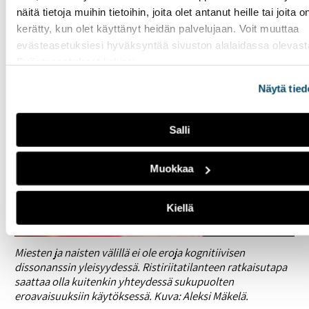
toimivaa omaa sisäistä maailmaa ja ulkoista maailmaa.
näitä tietoja muihin tietoihin, joita olet antanut heille tai joita o
Kognitiivisissa ajatusharhoissa näin vakavasta häiriöstä
kerätty, kun olet käyttänyt heidän palvelujaan. Voit muuttaa
ei ole kyse.
evästeasetuksiesi hyväksyntää sivuston alalaidassa olevast
Evästeasetukset
linkistä.
Näytä tied
Salli
Muokkaa
Kiellä
Miesten ja naisten välillä ei ole eroja kognitiivisen
dissonanssin yleisyydessä. Ristiriitatilanteen ratkaisutapa
saattaa olla kuitenkin yhteydessä sukupuolten
eroavaisuuksiin käytöksessä. Kuva: Aleksi Mäkelä.