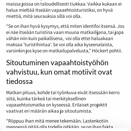
maissa joissa on taloudellisesti tiukkaa. Vaikka kukaan ei
halua mieltää itseään vapaaehtoisturistiksi, on hyvä
miettiä, mitä seurauksia sillä voi olla.
“Se on ihan hyvä kysymys, että miten identifoi itsensä. Jos
ei näe itseään turistina vaan muuna matkailijana, tai jopa
vähän niin kuin paikallisena, voi olla ettei haluakaan
maksaa ’turistihintaa’. Se voi olla aika kyseenalaista,
varsinkin jos kyse on matkailupalvelusta,” Höckert pohtii.
Sitoutuminen vapaahtoistyöhön
vahvistuu, kun omat motiivit ovat
tiedossa
Matkan pituus, kohde tai työnkuva eivät itsessään kerro
siitä, kuinka tärkeä tai merkityksellinen
vapaaehtoismatka on kyseessä. Erilaiset projektit
vaativat eri määrän aikaa ja sitoutumista.
“Riippuu ihan mitä menee tekemään. Lastenkotiin
mennessä pitää olla todella pitkään, se on ihan fakta.