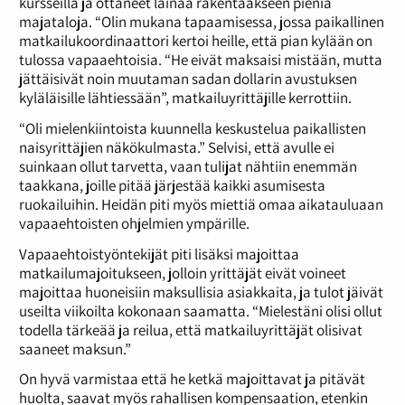
kursseilla ja ottaneet lainaa rakentaakseen pieniä
majataloja. “Olin mukana tapaamisessa, jossa paikallinen
matkailukoordinaattori kertoi heille, että pian kylään on
tulossa vapaaehtoisia. “He eivät maksaisi mistään, mutta
jättäisivät noin muutaman sadan dollarin avustuksen
kyläläisille lähtiessään”, matkailuyrittäjille kerrottiin.
“Oli mielenkiintoista kuunnella keskustelua paikallisten
naisyrittäjien näkökulmasta.” Selvisi, että avulle ei
suinkaan ollut tarvetta, vaan tulijat nähtiin enemmän
taakkana, joille pitää järjestää kaikki asumisesta
ruokailuihin. Heidän piti myös miettiä omaa aikatauluaan
vapaaehtoisten ohjelmien ympärille.
Vapaaehtoistyöntekijät piti lisäksi majoittaa
matkailumajoitukseen, jolloin yrittäjät eivät voineet
majoittaa huoneisiin maksullisia asiakkaita, ja tulot jäivät
useilta viikoilta kokonaan saamatta. “Mielestäni olisi ollut
todella tärkeää ja reilua, että matkailuyrittäjät olisivat
saaneet maksun.”
On hyvä varmistaa että he ketkä majoittavat ja pitävät
huolta, saavat myös rahallisen kompensaation, etenkin