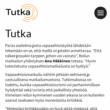
Valik
Tutka
Paras asetelma josta vapaaehtoistyötä lähdetään
tekemään on se, että itsellä on jotakin annettavaa. “Että
näkee jossakin tarpeen, johon voi vastata”, Reilun
matkailun yhdistyksen
Anu Häkkinen
toteaa. “Hyvin
toteutetusta vapaaehtoismatkailusta on hyötyä.”
Vapaaehtoismatkailu nähtiin pitkään eettisenä ja
vastuullisena matkailumuotona. Tutkimuksissa on
todettu, kuinka vapaaehtoisturismi voi parhaimmillaan
hyödyttää sekä turistia että paikallista yhteisöä.
Viimeisen reilun kymmenen vuoden aikana se on kuitenkin
saanut osakseen myös monenlaista kritiikkiä.
“Mielestäni kriitikkissäkin on hyvä pitää mielessä, että