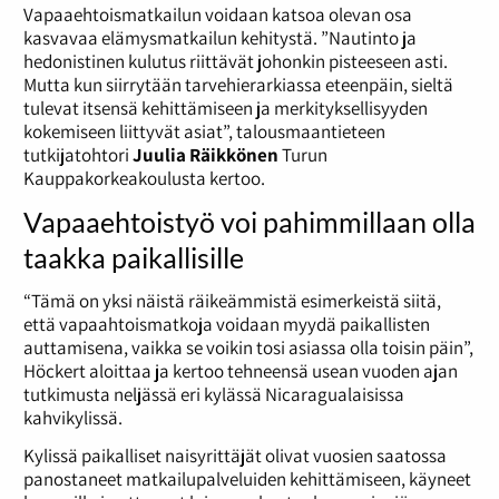
Vapaaehtoismatkailun voidaan katsoa olevan osa
kasvavaa elämysmatkailun kehitystä. ”Nautinto ja
hedonistinen kulutus riittävät johonkin pisteeseen asti.
Mutta kun siirrytään tarvehierarkiassa eteenpäin, sieltä
tulevat itsensä kehittämiseen ja merkityksellisyyden
kokemiseen liittyvät asiat”, talousmaantieteen
tutkijatohtori
Juulia Räikkönen
Turun
Kauppakorkeakoulusta kertoo.
Vapaaehtoistyö voi pahimmillaan olla
taakka paikallisille
“Tämä on yksi näistä räikeämmistä esimerkeistä siitä,
että vapaahtoismatkoja voidaan myydä paikallisten
auttamisena, vaikka se voikin tosi asiassa olla toisin päin”,
Höckert aloittaa ja kertoo tehneensä usean vuoden ajan
tutkimusta neljässä eri kylässä Nicaragualaisissa
kahvikylissä.
Kylissä paikalliset naisyrittäjät olivat vuosien saatossa
panostaneet matkailupalveluiden kehittämiseen, käyneet