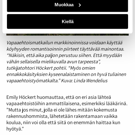
Muokkaa
Kiellä
Vapaaehtoismatkailun markkinoinnissa voidaan käyttää
köyhyyden romantisoinnin piirteet täyttävää mainontaa.
“Näkisin, että aika paljon perustuu siihen. Että myydään
vähän sellaisella mielikuvalla avun tarpeesta”,
tutkijatohtori Höckert pohtii. “Myös omien
ennakkokäsityksien kyseenalaistaminen on hyvä tuliainen
vapaaehtoistyömatkalta.” Kuva: Linda Wendelius
Emily Höckert huomauttaa, että on eri asia lähteä
vapaaehtoistöihin ammattilaisena, esimerkiksi lääkärinä.
”Mutta jos minut, jolla ei ole lähes mitään kokemusta
rakennushommista, lähetetään rakentamaan vaikka
koulua, niin voi olla että siitä on enemmän haittaa kun
hyötyä.”