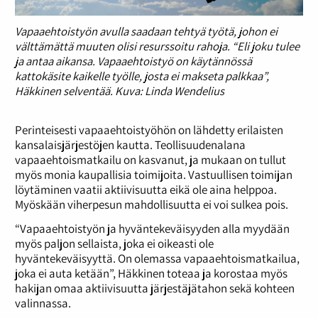
Vapaaehtoistyön avulla saadaan tehtyä työtä, johon ei
välttämättä muuten olisi resurssoitu rahoja. “Eli joku tulee
ja antaa aikansa. Vapaaehtoistyö on käytännössä
kattokäsite kaikelle työlle, josta ei makseta palkkaa”,
Häkkinen selventää. Kuva: Linda Wendelius
Perinteisesti vapaaehtoistyöhön on lähdetty erilaisten
kansalaisjärjestöjen kautta. Teollisuudenalana
vapaaehtoismatkailu on kasvanut, ja mukaan on tullut
myös monia kaupallisia toimijoita. Vastuullisen toimijan
löytäminen vaatii aktiivisuutta eikä ole aina helppoa.
Myöskään viherpesun mahdollisuutta ei voi sulkea pois.
“Vapaaehtoistyön ja hyväntekeväisyyden alla myydään
myös paljon sellaista, joka ei oikeasti ole
hyväntekeväisyyttä. On olemassa vapaaehtoismatkailua,
joka ei auta ketään”, Häkkinen toteaa ja korostaa myös
hakijan omaa aktiivisuutta järjestäjätahon sekä kohteen
valinnassa.