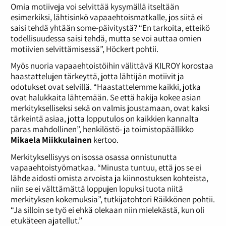
Omia motiiveja voi selvittää kysymällä itseltään
esimerkiksi, lähtisinkö vapaaehtoismatkalle, jos siitä ei
saisi tehdä yhtään some-päivitystä? “En tarkoita, etteikö
todellisuudessa saisi tehdä, mutta se voi auttaa omien
motiivien selvittämisessä”, Höckert pohtii.
Myös nuoria vapaaehtoistöihin välittävä KILROY korostaa
haastattelujen tärkeyttä, jotta lähtijän motiivit ja
odotukset ovat selvillä. “Haastattelemme kaikki, jotka
ovat halukkaita lähtemään. Se että hakija kokee asian
merkitykselliseksi sekä on valmis joustamaan, ovat kaksi
tärkeintä asiaa, jotta lopputulos on kaikkien kannalta
paras mahdollinen”, henkilöstö- ja toimistopäällikko
Mikaela Miikkulainen
kertoo.
Merkityksellisyys on isossa osassa onnistunutta
vapaaehtoistyömatkaa. “Minusta tuntuu, että jos se ei
lähde aidosti omista arvoista ja kiinnostuksen kohteista,
niin se ei välttämättä loppujen lopuksi tuota niitä
merkityksen kokemuksia”, tutkijatohtori Räikkönen pohtii.
“Ja silloin se työ ei ehkä olekaan niin mielekästä, kun oli
etukäteen ajatellut.”