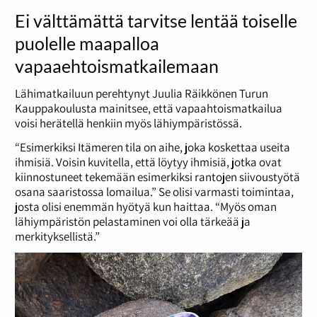
Ei välttämättä tarvitse lentää toiselle
puolelle maapalloa
vapaaehtoismatkailemaan
Lähimatkailuun perehtynyt Juulia Räikkönen Turun
Kauppakoulusta mainitsee, että vapaahtoismatkailua
voisi herätellä henkiin myös lähiympäristössä.
“Esimerkiksi Itämeren tila on aihe, joka koskettaa useita
ihmisiä. Voisin kuvitella, että löytyy ihmisiä, jotka ovat
kiinnostuneet tekemään esimerkiksi rantojen siivoustyötä
osana saaristossa lomailua.” Se olisi varmasti toimintaa,
josta olisi enemmän hyötyä kun haittaa. “Myös oman
lähiympäristön pelastaminen voi olla tärkeää ja
merkityksellistä.”