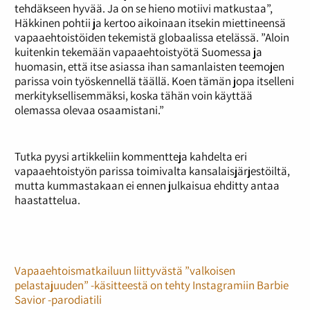
tehdäkseen hyvää. Ja on se hieno motiivi matkustaa”,
Häkkinen pohtii ja kertoo aikoinaan itsekin miettineensä
vapaaehtoistöiden tekemistä globaalissa etelässä. ”Aloin
kuitenkin tekemään vapaaehtoistyötä Suomessa ja
huomasin, että itse asiassa ihan samanlaisten teemojen
parissa voin työskennellä täällä. Koen tämän jopa itselleni
merkityksellisemmäksi, koska tähän voin käyttää
olemassa olevaa osaamistani.”
Tutka pyysi artikkeliin kommentteja kahdelta eri
vapaaehtoistyön parissa toimivalta kansalaisjärjestöiltä,
mutta kummastakaan ei ennen julkaisua ehditty antaa
haastattelua.
Vapaaehtoismatkailuun liittyvästä ”valkoisen
pelastajuuden” -käsitteestä on tehty Instagramiin Barbie
Savior -parodiatili