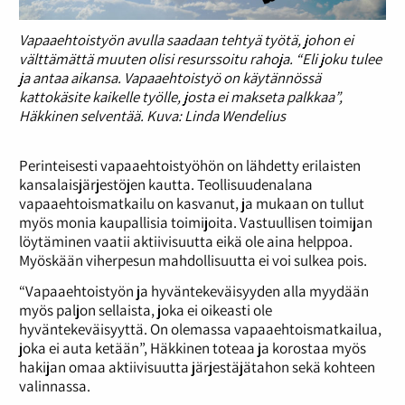
Vapaaehtoistyön avulla saadaan tehtyä työtä, johon ei
välttämättä muuten olisi resurssoitu rahoja. “Eli joku tulee
ja antaa aikansa. Vapaaehtoistyö on käytännössä
kattokäsite kaikelle työlle, josta ei makseta palkkaa”,
Häkkinen selventää. Kuva: Linda Wendelius
Perinteisesti vapaaehtoistyöhön on lähdetty erilaisten
kansalaisjärjestöjen kautta. Teollisuudenalana
vapaaehtoismatkailu on kasvanut, ja mukaan on tullut
myös monia kaupallisia toimijoita. Vastuullisen toimijan
löytäminen vaatii aktiivisuutta eikä ole aina helppoa.
Myöskään viherpesun mahdollisuutta ei voi sulkea pois.
“Vapaaehtoistyön ja hyväntekeväisyyden alla myydään
myös paljon sellaista, joka ei oikeasti ole
hyväntekeväisyyttä. On olemassa vapaaehtoismatkailua,
joka ei auta ketään”, Häkkinen toteaa ja korostaa myös
hakijan omaa aktiivisuutta järjestäjätahon sekä kohteen
valinnassa.