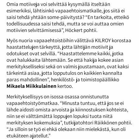
Omia motiiveja voi selvittää kysymällä itseltään
esimerkiksi, lähtisinkö vapaaehtoismatkalle, jos siitä ei
saisi tehdä yhtään some-päivitystä? “En tarkoita, etteikö
todellisuudessa saisi tehdä, mutta se voi auttaa omien
motiivien selvittämisessä”, Höckert pohtii.
Myös nuoria vapaaehtoistöihin välittävä KILROY korostaa
haastattelujen tärkeyttä, jotta lähtijän motiivit ja
odotukset ovat selvillä. “Haastattelemme kaikki, jotka
ovat halukkaita lähtemään. Se että hakija kokee asian
merkitykselliseksi sekä on valmis joustamaan, ovat kaksi
tärkeintä asiaa, jotta lopputulos on kaikkien kannalta
paras mahdollinen”, henkilöstö- ja toimistopäällikko
Mikaela Miikkulainen
kertoo.
Merkityksellisyys on isossa osassa onnistunutta
vapaaehtoistyömatkaa. “Minusta tuntuu, että jos se ei
lähde aidosti omista arvoista ja kiinnostuksen kohteista,
niin se ei välttämättä loppujen lopuksi tuota niitä
merkityksen kokemuksia”, tutkijatohtori Räikkönen pohtii.
“Ja silloin se työ ei ehkä olekaan niin mielekästä, kun oli
etukäteen ajatellut.”