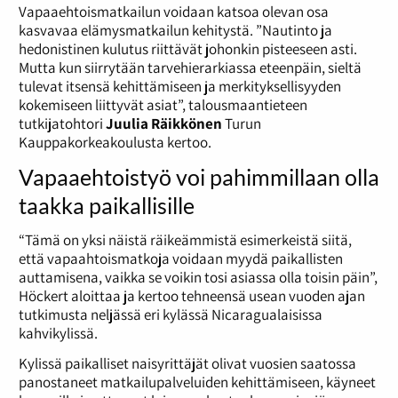
Vapaaehtoismatkailun voidaan katsoa olevan osa
kasvavaa elämysmatkailun kehitystä. ”Nautinto ja
hedonistinen kulutus riittävät johonkin pisteeseen asti.
Mutta kun siirrytään tarvehierarkiassa eteenpäin, sieltä
tulevat itsensä kehittämiseen ja merkityksellisyyden
kokemiseen liittyvät asiat”, talousmaantieteen
tutkijatohtori
Juulia Räikkönen
Turun
Kauppakorkeakoulusta kertoo.
Vapaaehtoistyö voi pahimmillaan olla
taakka paikallisille
“Tämä on yksi näistä räikeämmistä esimerkeistä siitä,
että vapaahtoismatkoja voidaan myydä paikallisten
auttamisena, vaikka se voikin tosi asiassa olla toisin päin”,
Höckert aloittaa ja kertoo tehneensä usean vuoden ajan
tutkimusta neljässä eri kylässä Nicaragualaisissa
kahvikylissä.
Kylissä paikalliset naisyrittäjät olivat vuosien saatossa
panostaneet matkailupalveluiden kehittämiseen, käyneet