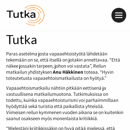
Valik
Tutka
Paras asetelma josta vapaaehtoistyötä lähdetään
tekemään on se, että itsellä on jotakin annettavaa. “Että
näkee jossakin tarpeen, johon voi vastata”, Reilun
matkailun yhdistyksen
Anu Häkkinen
toteaa. “Hyvin
toteutetusta vapaaehtoismatkailusta on hyötyä.”
Vapaaehtoismatkailu nähtiin pitkään eettisenä ja
vastuullisena matkailumuotona. Tutkimuksissa on
todettu, kuinka vapaaehtoisturismi voi parhaimmillaan
hyödyttää sekä turistia että paikallista yhteisöä.
Viimeisen reilun kymmenen vuoden aikana se on kuitenkin
saanut osakseen myös monenlaista kritiikkiä.
“Mielestäni kriitikkissäkin on hyvä pitää mielessä, että