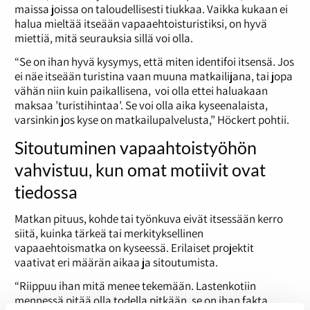
maissa joissa on taloudellisesti tiukkaa. Vaikka kukaan ei
halua mieltää itseään vapaaehtoisturistiksi, on hyvä
miettiä, mitä seurauksia sillä voi olla.
“Se on ihan hyvä kysymys, että miten identifoi itsensä. Jos
ei näe itseään turistina vaan muuna matkailijana, tai jopa
vähän niin kuin paikallisena, voi olla ettei haluakaan
maksaa ’turistihintaa’. Se voi olla aika kyseenalaista,
varsinkin jos kyse on matkailupalvelusta,” Höckert pohtii.
Sitoutuminen vapaahtoistyöhön
vahvistuu, kun omat motiivit ovat
tiedossa
Matkan pituus, kohde tai työnkuva eivät itsessään kerro
siitä, kuinka tärkeä tai merkityksellinen
vapaaehtoismatka on kyseessä. Erilaiset projektit
vaativat eri määrän aikaa ja sitoutumista.
“Riippuu ihan mitä menee tekemään. Lastenkotiin
mennessä pitää olla todella pitkään, se on ihan fakta.