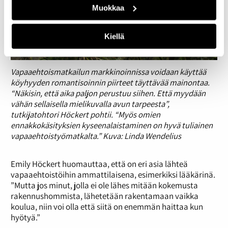
Muokkaa
Kiellä
Vapaaehtoismatkailun markkinoinnissa voidaan käyttää
köyhyyden romantisoinnin piirteet täyttävää mainontaa.
“Näkisin, että aika paljon perustuu siihen. Että myydään
vähän sellaisella mielikuvalla avun tarpeesta”,
tutkijatohtori Höckert pohtii. “Myös omien
ennakkokäsityksien kyseenalaistaminen on hyvä tuliainen
vapaaehtoistyömatkalta.” Kuva: Linda Wendelius
Emily Höckert huomauttaa, että on eri asia lähteä
vapaaehtoistöihin ammattilaisena, esimerkiksi lääkärinä.
”Mutta jos minut, jolla ei ole lähes mitään kokemusta
rakennushommista, lähetetään rakentamaan vaikka
koulua, niin voi olla että siitä on enemmän haittaa kun
hyötyä.”