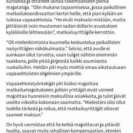
kursseilla ja ottaneet lainaa rakentaakseen pieniä
majataloja. “Olin mukana tapaamisessa, jossa paikallinen
matkailukoordinaattori kertoi heille, että pian kylään on
tulossa vapaaehtoisia. “He eivät maksaisi mistään, mutta
jättäisivät noin muutaman sadan dollarin avustuksen
kyläläisille lähtiessään”, matkailuyrittäjille kerrottiin.
“Oli mielenkiintoista kuunnella keskustelua paikallisten
naisyrittäjien näkökulmasta.” Selvisi, että avulle ei
suinkaan ollut tarvetta, vaan tulijat nähtiin enemmän
taakkana, joille pitää järjestää kaikki asumisesta
ruokailuihin. Heidän piti myös miettiä omaa aikatauluaan
vapaaehtoisten ohjelmien ympärille.
Vapaaehtoistyöntekijät piti lisäksi majoittaa
matkailumajoitukseen, jolloin yrittäjät eivät voineet
majoittaa huoneisiin maksullisia asiakkaita, ja tulot jäivät
useilta viikoilta kokonaan saamatta. “Mielestäni olisi ollut
todella tärkeää ja reilua, että matkailuyrittäjät olisivat
saaneet maksun.”
On hyvä varmistaa että he ketkä majoittavat ja pitävät
huolta, saavat myös rahallisen kompensaation, etenkin