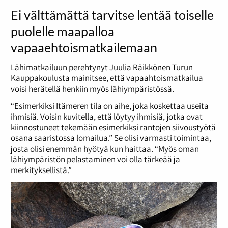
Ei välttämättä tarvitse lentää toiselle
puolelle maapalloa
vapaaehtoismatkailemaan
Lähimatkailuun perehtynyt Juulia Räikkönen Turun
Kauppakoulusta mainitsee, että vapaahtoismatkailua
voisi herätellä henkiin myös lähiympäristössä.
“Esimerkiksi Itämeren tila on aihe, joka koskettaa useita
ihmisiä. Voisin kuvitella, että löytyy ihmisiä, jotka ovat
kiinnostuneet tekemään esimerkiksi rantojen siivoustyötä
osana saaristossa lomailua.” Se olisi varmasti toimintaa,
josta olisi enemmän hyötyä kun haittaa. “Myös oman
lähiympäristön pelastaminen voi olla tärkeää ja
merkityksellistä.”