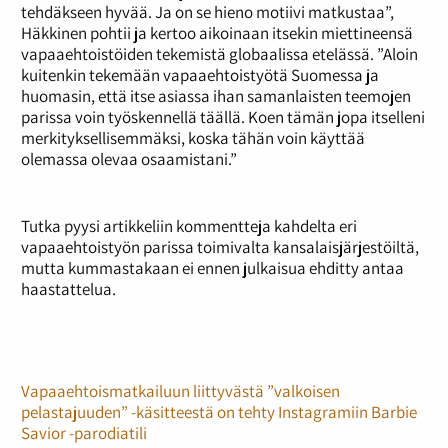
tehdäkseen hyvää. Ja on se hieno motiivi matkustaa”,
Häkkinen pohtii ja kertoo aikoinaan itsekin miettineensä
vapaaehtoistöiden tekemistä globaalissa etelässä. ”Aloin
kuitenkin tekemään vapaaehtoistyötä Suomessa ja
huomasin, että itse asiassa ihan samanlaisten teemojen
parissa voin työskennellä täällä. Koen tämän jopa itselleni
merkityksellisemmäksi, koska tähän voin käyttää
olemassa olevaa osaamistani.”
Tutka pyysi artikkeliin kommentteja kahdelta eri
vapaaehtoistyön parissa toimivalta kansalaisjärjestöiltä,
mutta kummastakaan ei ennen julkaisua ehditty antaa
haastattelua.
Vapaaehtoismatkailuun liittyvästä ”valkoisen
pelastajuuden” -käsitteestä on tehty Instagramiin Barbie
Savior -parodiatili