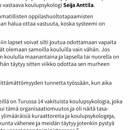
oo vastaava koulupsykologi
Seija Anttila
.
matillisten oppilashuoltotapaamisten
aan halua ottaa vastuuta, koska systeemi on
in lapset voivat silti joutua odottamaan vapaita
ivät olemaan samoilla kouluilla vain vähän. Jos
n koululla maanantaina ja lapsella tai nuorella on
nähän täytyy sitten viikko odottaa sen murheen
riittämättömyyden tunnetta työssään, kun aika
illä on Turussa 14 vakituista koulupsykologia, joka
htui tämä organisaatiomuutos ja oli näitä tasa-
a ylimääräisiä kuraattoreita ja koulupsykologeja,
ökunta vähenee ja meidän täytyy jotenkin pystyä