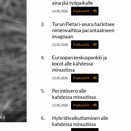
aina jää työpaikalle
14.05.2026
Podcastit
Turun Pietari-seura harkitsee
nimenvaihtoa parantaakseen
imagoaan
13.05.2026
Podcastit
Euroopan keskuspankki ja
korot alle kahdessa
minuutissa
13.05.2026
Podcastit
Perintövero alle
kahdessa minuutissa
13.05.2026
Podcastit
pia
Hybridivaikuttaminen alle
kahdessa minuutissa