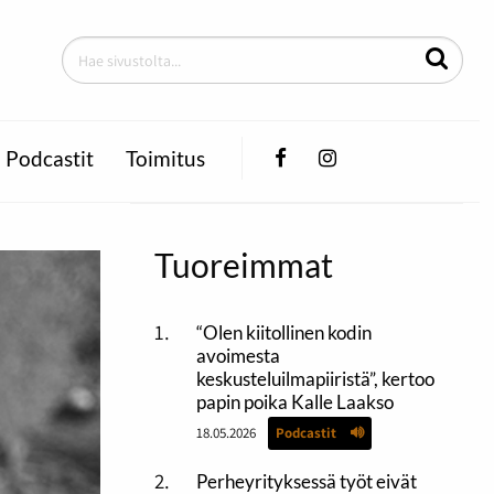
Facebook
Instagram
Podcastit
Toimitus
Tuoreimmat
“Olen kiitollinen kodin
avoimesta
keskusteluilmapiiristä”, kertoo
papin poika Kalle Laakso
18.05.2026
Podcastit
Perheyrityksessä työt eivät