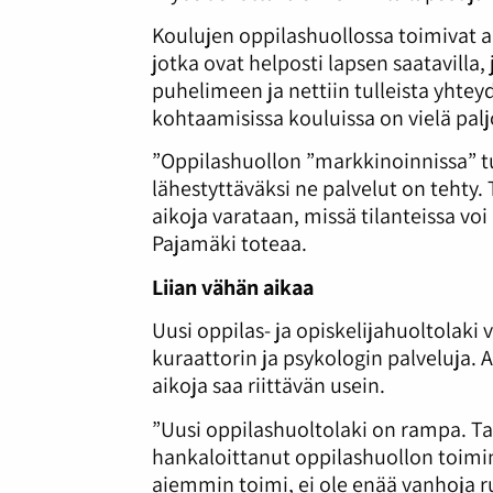
Koulujen oppilashuollossa toimivat a
jotka ovat helposti lapsen saatavilla, 
puhelimeen ja nettiin tulleista yhteyd
kohtaamisissa kouluissa on vielä pal
”Oppilashuollon ”markkinoinnissa” tu
lähestyttäväksi ne palvelut on tehty.
aikoja varataan, missä tilanteissa vo
Pajamäki toteaa.
Liian vähän aikaa
Uusi oppilas- ja opiskelijahuoltolaki 
kuraattorin ja psykologin palveluja. A
aikoja saa riittävän usein.
”Uusi oppilashuoltolaki on rampa. Tar
hankaloittanut oppilashuollon toimint
aiemmin toimi, ei ole enää vanhoja ru