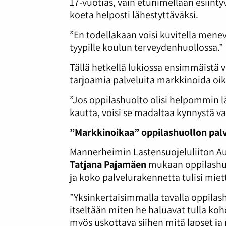
17-vuotias, vain etunimellään esiint
koeta helposti lähestyttäväksi.
”En todellakaan voisi kuvitella menev
tyypille koulun terveydenhuollossa.”
Tällä hetkellä lukiossa ensimmäistä 
tarjoamia palveluita markkinoida oik
”Jos oppilashuolto olisi helpommin l
kautta, voisi se madaltaa kynnystä vai
”Markkinoikaa” oppilashuollon pal
Mannerheimin Lastensuojeluliiton Aut
Tatjana Pajamäen
mukaan oppilashuol
ja koko palvelurakennetta tulisi mie
”Yksinkertaisimmalla tavalla oppilas
itseltään miten he haluavat tulla kohd
myös uskottava siihen mitä lapset ja