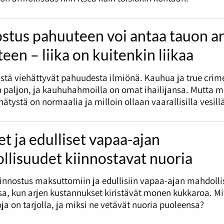
stus pahuuteen voi antaa tauon a
teen – liika on kuitenkin liikaa
stä viehättyvät pahuudesta ilmiönä. Kauhua ja true crim
 paljon, ja kauhuhahmoilla on omat ihailijansa. Mutta m
ätystä on normaalia ja milloin ollaan vaarallisilla vesill
et ja edulliset vapaa-ajan
llisuudet kiinnostavat nuoria
innostus maksuttomiin ja edullisiin vapaa-ajan mahdolli
a, kun arjen kustannukset kiristävät monen kukkaroa. Mi
ja on tarjolla, ja miksi ne vetävät nuoria puoleensa?