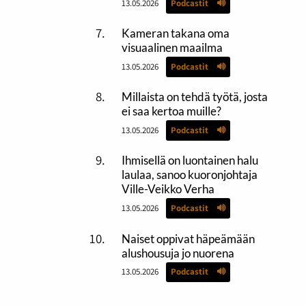
13.05.2026
Podcastit
Kameran takana oma
visuaalinen maailma
13.05.2026
Podcastit
Millaista on tehdä työtä, josta
ei saa kertoa muille?
13.05.2026
Podcastit
Ihmisellä on luontainen halu
laulaa, sanoo kuoronjohtaja
Ville-Veikko Verha
13.05.2026
Podcastit
Naiset oppivat häpeämään
alushousuja jo nuorena
13.05.2026
Podcastit