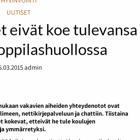
HYVINVOINTI
UUTISET
t eivät koe tulevansa
 oppilashuollossa
5.03.2015
admin
mukaan vakavien aiheiden yhteydenotot ovat
imeen, nettikirjepalveluun ja chattiin. Tiistaina
 kokevat, etteivät he tule koulujen
 ja ymmärretyksi.