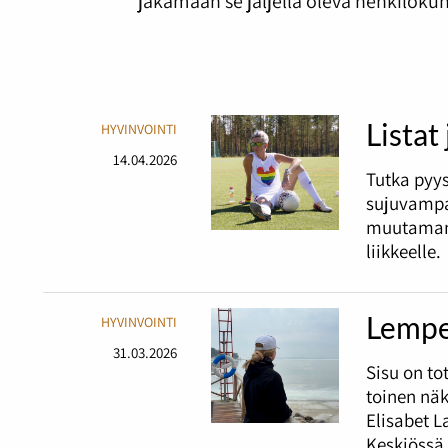
jakamaan se jäljellä oleva henkilök
Listat
HYVINVOINTI
14.04.2026
Tutka pyy
sujuvampa
muutaman 
liikkeelle.
Lempe
HYVINVOINTI
31.03.2026
Sisu on t
toinen nä
Elisabet L
Keskiössä 