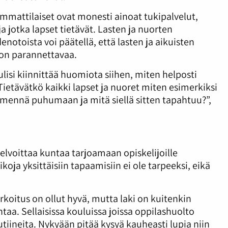
mmattilaiset ovat monesti ainoat tukipalvelut,
ja jotka lapset tietävät. Lasten ja nuorten
enotoista voi päätellä, että lasten ja aikuisten
jon parannettavaa.
lisi kiinnittää huomiota siihen, miten helposti
 Tietävätkö kaikki lapset ja nuoret miten esimerkiksi
i mennä puhumaan ja mitä siellä sitten tapahtuu?”,
velvoittaa kuntaa tarjoamaan opiskelijoille
ikoja yksittäisiin tapaamisiin ei ole tarpeeksi, eikä
koitus on ollut hyvä, mutta laki on kuitenkin
aa. Sellaisissa kouluissa joissa oppilashuolto
tiineita. Nykyään pitää kysyä kauheasti lupia niin