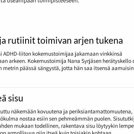
unta useampaan toimipisteeseen.”
 ja rutiinit toimivan arjen tukena
si ADHD-liiton kokemustoimijaa jakamaan vinkkinsä
an arkeen. Kokemustoimija Nana Syrjäsen herätyskello 
metrin päässä sängystä, jotta hän saa itsensä aamuisin
ä sisu
otuttu näkemään kovuutena ja periksiantamattomuutena,
kökulma nostaa esiin sen pehmeämmän puolen. Sisututkij
ahden mukaan todellinen, rakentava sisu löytyykin lempe
on armollisuus niin itseä kuin toisiakin kohtaan.