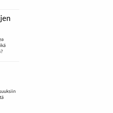
rjen
ea
ikä
ä?
suuksiin
tä