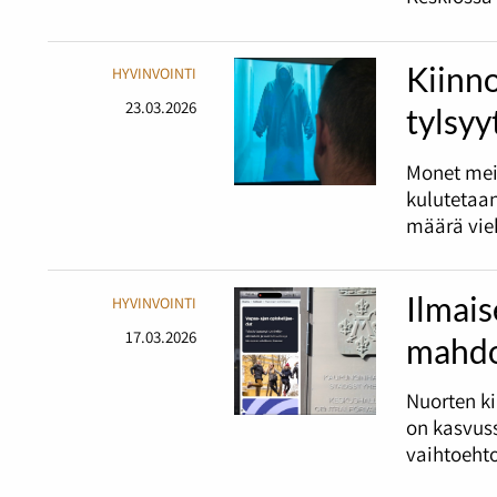
Kiinno
HYVINVOINTI
23.03.2026
tylsyy
Monet mei
kulutetaan
määrä vieh
Ilmais
HYVINVOINTI
17.03.2026
mahdo
Nuorten ki
on kasvuss
vaihtoehto