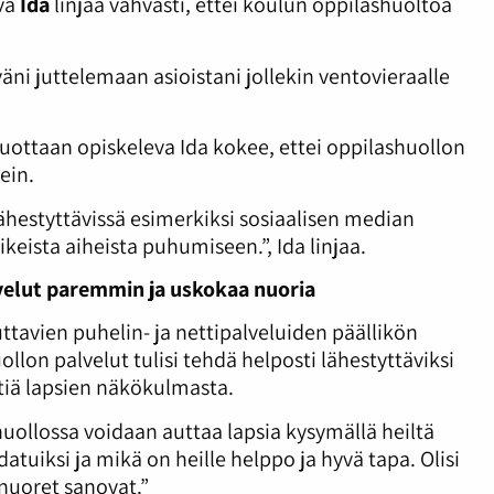
yvä
Ida
linjaa vahvasti, ettei koulun oppilashuoltoa
äni juttelemaan asioistani jollekin ventovieraalle
vuottaan opiskeleva Ida kokee, ettei oppilashuollon
ein.
ähestyttävissä esimerkiksi sosiaalisen median
keista aiheista puhumiseen.”, Ida linjaa.
velut paremmin ja uskokaa nuoria
tavien puhelin- ja nettipalveluiden päällikön
lon palvelut tulisi tehdä helposti lähestyttäviksi
ttiä lapsien näkökulmasta.
huollossa voidaan auttaa lapsia kysymällä heiltä
atuiksi ja mikä on heille helppo ja hyvä tapa. Olisi
 nuoret sanovat.”