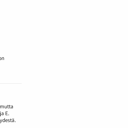
on
 mutta
a E.
ydestä.