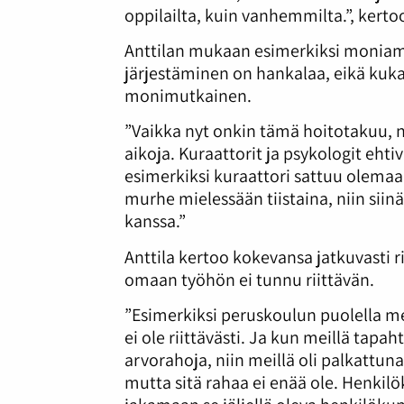
oppilailta, kuin vanhemmilta.”, kert
Anttilan mukaan esimerkiksi moniam
järjestäminen on hankalaa, eikä kuk
monimutkainen.
”Vaikka nyt onkin tämä hoitotakuu, ni
aikoja. Kuraattorit ja psykologit eht
esimerkiksi kuraattori sattuu olemaa
murhe mielessään tiistaina, niin sii
kanssa.”
Anttila kertoo kokevansa jatkuvasti 
omaan työhön ei tunnu riittävän.
”Esimerkiksi peruskoulun puolella me
ei ole riittävästi. Ja kun meillä tapa
arvorahoja, niin meillä oli palkattun
mutta sitä rahaa ei enää ole. Henkil