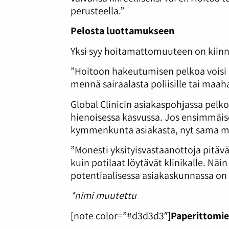
perusteella.”
Pelosta luottamukseen
Yksi syy hoitamattomuuteen on kiinn
”Hoitoon hakeutumisen pelkoa voisi li
mennä sairaalasta poliisille tai maah
Global Clinicin asiakaspohjassa pelko 
hienoisessa kasvussa. Jos ensimmäise
kymmenkunta asiakasta, nyt sama mää
”Monesti yksityisvastaanottoja pitävä
kuin potilaat löytävät klinikalle. 
potentiaalisessa asiakaskunnassa on 
*nimi muutettu
[note color=”#d3d3d3″]
Paperittomi