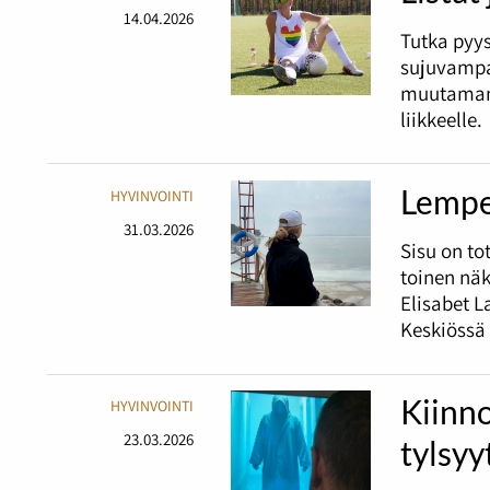
14.04.2026
Tutka pyy
sujuvampa
muutaman 
liikkeelle.
Lempe
HYVINVOINTI
31.03.2026
Sisu on t
toinen nä
Elisabet L
Keskiössä 
Kiinno
HYVINVOINTI
23.03.2026
tylsyy