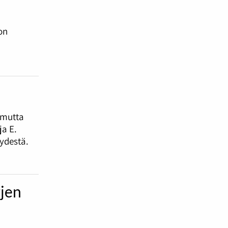
on
 mutta
a E.
ydestä.
rjen