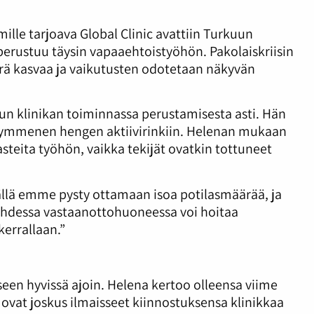
ille tarjoava Global Clinic avattiin Turkuun
perustuu täysin vapaaehtoistyöhön. Pakolaiskriisin
rä kasvaa ja vaikutusten odotetaan näkyvän
un klinikan toiminnassa perustamisesta asti. Hän
 kymmenen hengen aktiivirinkiin. Helenan mukaan
asteita työhön, vaikka tekijät ovatkin tottuneet
ällä emme pysty ottamaan isoa potilasmäärää, ja
 kahdessa vastaanottohuoneessa voi hoitaa
kerrallaan.”
eseen hyvissä ajoin. Helena kertoo olleensa viime
 ovat joskus ilmaisseet kiinnostuksensa klinikkaa