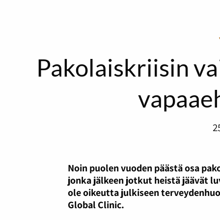
Pakolaiskriisin v
vapaaeh
2
Noin puolen vuoden päästä osa pako
jonka jälkeen jotkut heistä jäävät l
ole oikeutta julkiseen terveydenhu
Global Clinic.