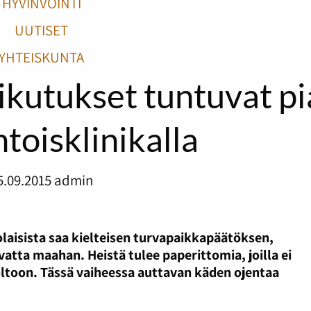
HYVINVOINTI
UUTISET
YHTEISKUNTA
aikutukset tuntuvat p
toisklinikalla
5.09.2015
admin
laisista saa kielteisen turvapaikkapäätöksen,
uvatta maahan. Heistä tulee paperittomia, joilla ei
oltoon. Tässä vaiheessa auttavan käden ojentaa