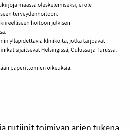
asiakirjoja maassa oleskelemiseksi, ei ole
iseen terveydenhoitoon.
kiireelliseen hoitoon julkisen
sä.
in ylläpidettäviä klinikoita, jotka tarjoavat
inikat sijaitsevat Helsingissä, Oulussa ja Turussa.
ään paperittomien oikeuksia.
 ja rutiinit toimivan arjen tukena