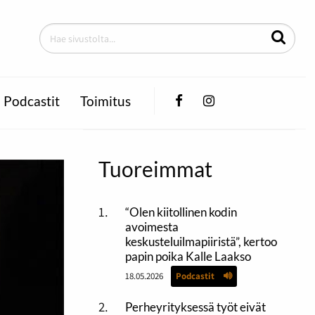
Facebook
Instagram
Podcastit
Toimitus
Tuoreimmat
“Olen kiitollinen kodin
avoimesta
keskusteluilmapiiristä”, kertoo
papin poika Kalle Laakso
18.05.2026
Podcastit
Perheyrityksessä työt eivät