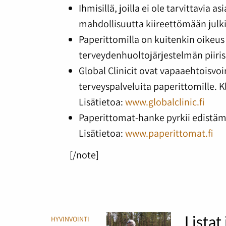
Ihmisillä, joilla ei ole tarvittavia 
mahdollisuutta kiireettömään julk
Paperittomilla on kuitenkin oikeus 
terveydenhuoltojärjestelmän piiris
Global Clinicit ovat vapaaehtoisvoim
terveyspalveluita paperittomille. Kl
Lisätietoa:
www.globalclinic.fi
Paperittomat-hanke pyrkii edistäm
Lisätietoa:
www.paperittomat.fi
[/note]
Listat
HYVINVOINTI