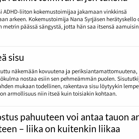
si ADHD-liiton kokemustoimijaa jakamaan vinkkinsä
an arkeen. Kokemustoimija Nana Syrjäsen herätyskello 
metrin päässä sängystä, jotta hän saa itsensä aamuisin
ä sisu
otuttu näkemään kovuutena ja periksiantamattomuutena,
kökulma nostaa esiin sen pehmeämmän puolen. Sisututkij
ahden mukaan todellinen, rakentava sisu löytyykin lempe
on armollisuus niin itseä kuin toisiakin kohtaan.
stus pahuuteen voi antaa tauon a
teen – liika on kuitenkin liikaa