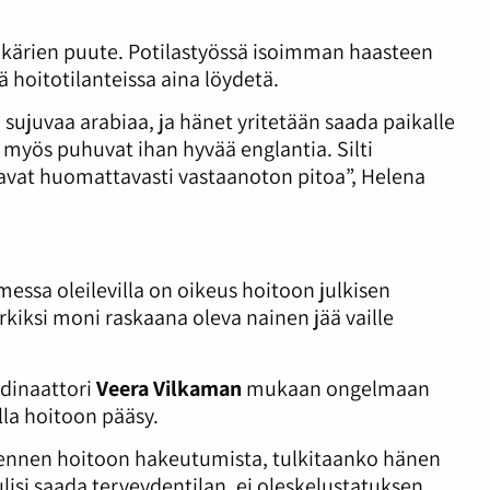
äkärien puute. Potilastyössä isoimman haasteen
tä hoitotilanteissa aina löydetä.
ujuvaa arabiaa, ja hänet yritetään saada paikalle
 myös puhuvat ihan hyvää englantia. Silti
stavat huomattavasti vastaanoton pitoa”, Helena
omessa oleilevilla on oikeus hoitoon julkisen
erkiksi moni raskaana oleva nainen jää vaille
dinaattori
Veera Vilkaman
mukaan ongelmaan
lla hoitoon pääsy.
ä ennen hoitoon hakeutumista, tulkitaanko hänen
tulisi saada terveydentilan, ei oleskelustatuksen