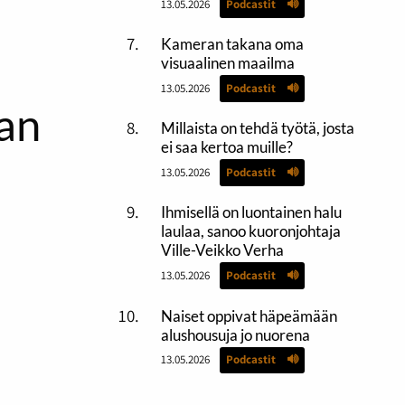
13.05.2026
Podcastit
Kameran takana oma
visuaalinen maailma
13.05.2026
Podcastit
ian
Millaista on tehdä työtä, josta
ei saa kertoa muille?
13.05.2026
Podcastit
Ihmisellä on luontainen halu
laulaa, sanoo kuoronjohtaja
Ville-Veikko Verha
13.05.2026
Podcastit
Naiset oppivat häpeämään
alushousuja jo nuorena
13.05.2026
Podcastit