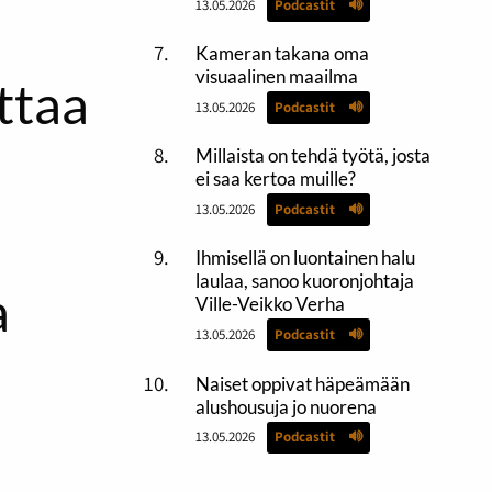
13.05.2026
Podcastit
Kameran takana oma
visuaalinen maailma
ttaa
13.05.2026
Podcastit
Millaista on tehdä työtä, josta
ei saa kertoa muille?
13.05.2026
Podcastit
a
Ihmisellä on luontainen halu
laulaa, sanoo kuoronjohtaja
a
Ville-Veikko Verha
13.05.2026
Podcastit
Naiset oppivat häpeämään
alushousuja jo nuorena
13.05.2026
Podcastit