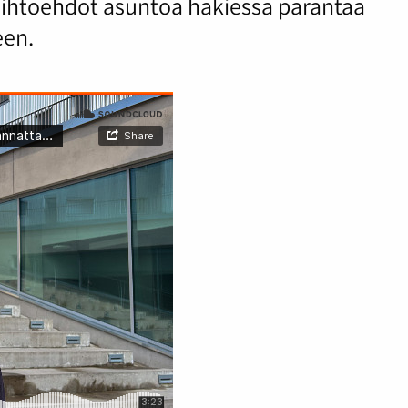
vaihtoehdot asuntoa hakiessa parantaa
een.