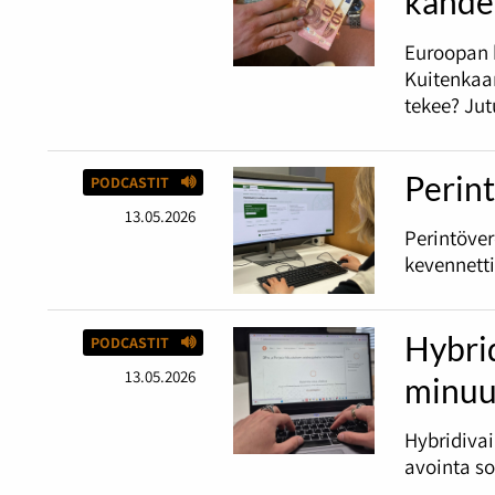
kahde
Euroopan 
Kuitenkaan
tekee? Jut
Perint
PODCASTIT
13.05.2026
Perintöve
kevennetti
Hybri
PODCASTIT
13.05.2026
minuu
Hybridiva
avointa s