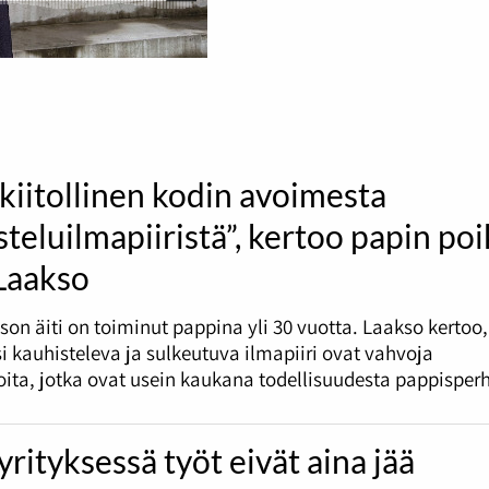
kiitollinen kodin avoimesta
teluilmapiiristä”, kertoo papin po
 Laakso
son äiti on toiminut pappina yli 30 vuotta. Laakso kertoo,
i kauhisteleva ja sulkeutuva ilmapiiri ovat vahvoja
oita, jotka ovat usein kaukana todellisuudesta pappisperh
rityksessä työt eivät aina jää