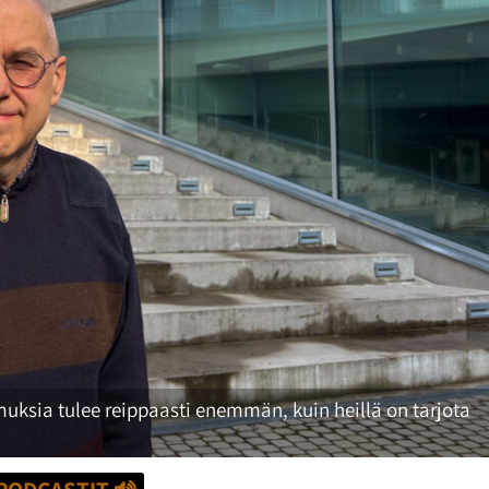
emuksia tulee reippaasti enemmän, kuin heillä on tarjota