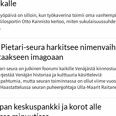
kalle
työpäivä on silloin, kun työkaverina toimii oma vanhemp
ilosportin Otto Kannisto kertoo, miten sukulaisuussuhd
.
Pietari-seura harkitsee nimenvai
taakseen imagoaan
ari-seura on julkinen foorumi kaikille Venäjästä kiinnostun
ärjestää Venäjän historiaa ja kulttuuria käsitteleviä
apahtumia, mutta seuran toiminnassa on ollut viime vuo
 Haastattelussa seuran puheenjohtaja Ulla-Maarit Raitan
an keskuspankki ja korot alle