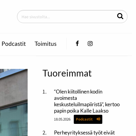
Facebook
Instagram
Podcastit
Toimitus
Tuoreimmat
“Olen kiitollinen kodin
avoimesta
keskusteluilmapiiristä”, kertoo
papin poika Kalle Laakso
18.05.2026
Podcastit
Perheyrityksessä työt eivät