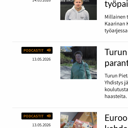
työpai
Millainen 
Kaarinan K
työarjessa
Turun 
PODCASTIT
13.05.2026
paran
Turun Piet
Yhdistys j
koulutust
haasteita.
Euroop
PODCASTIT
13.05.2026