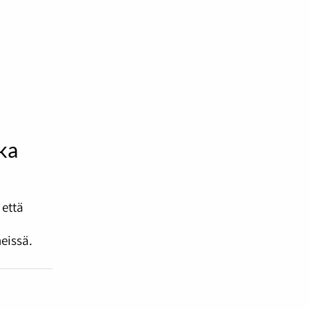
ika
 että
eissä.