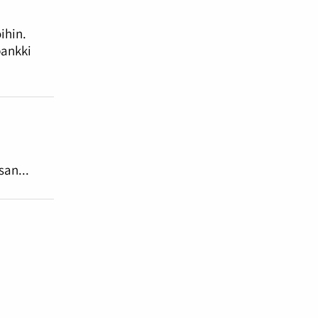
ihin.
pankki
san...
n