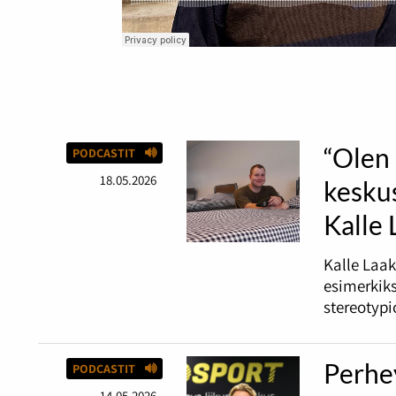
“Olen 
PODCASTIT
18.05.2026
keskus
Kalle
Kalle Laak
esimerkiks
stereotypi
Perhey
PODCASTIT
14.05.2026