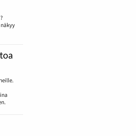
i?
e näkyy
htoa
eille.
sina
en.