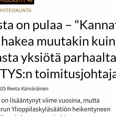
PODCASTIT
YHTEISKUNTA
sta on pulaa – "Kanna
o hakea muutakin kuin
sta yksiötä parhaalt
 TYS:n toimitusjohtaj
025
Reeta Kämäräinen
 on lisääntynyt viime vuosina, mutta
Turun Ylioppilaskyläsäätiön heikentyneen