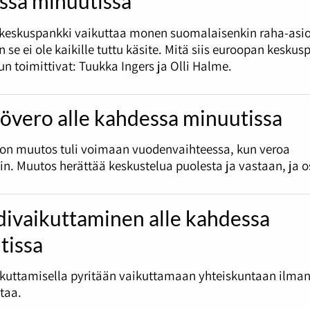
ssa minuutissa
keskuspankki vaikuttaa monen suomalaisenkin raha-asio
 se ei ole kaikille tuttu käsite. Mitä siis euroopan keskus
un toimittivat: Tuukka Ingers ja Olli Halme.
övero alle kahdessa minuutissa
ron muutos tuli voimaan vuodenvaihteessa, kun veroa
in. Muutos herättää keskustelua puolesta ja vastaan, ja o
divaikuttaminen alle kahdessa
tissa
ikuttamisella pyritään vaikuttamaan yhteiskuntaan ilma
otaa.