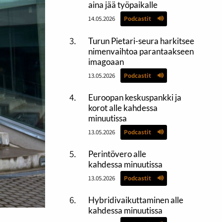
aina jää työpaikalle
14.05.2026
Podcastit
Turun Pietari-seura harkitsee
nimenvaihtoa parantaakseen
imagoaan
13.05.2026
Podcastit
Euroopan keskuspankki ja
korot alle kahdessa
minuutissa
13.05.2026
Podcastit
Perintövero alle
kahdessa minuutissa
13.05.2026
Podcastit
Hybridivaikuttaminen alle
kahdessa minuutissa