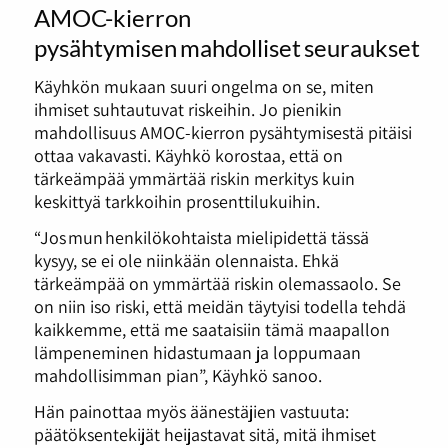
AMOC-kierron
pysähtymisen mahdolliset seuraukset
Käyhkön mukaan suuri ongelma on se, miten
ihmiset suhtautuvat riskeihin. Jo pienikin
mahdollisuus AMOC-kierron pysähtymisestä pitäisi
ottaa vakavasti. Käyhkö korostaa, että on
tärkeämpää ymmärtää riskin merkitys kuin
keskittyä tarkkoihin prosenttilukuihin.
“Jos mun henkilökohtaista mielipidettä tässä
kysyy, se ei ole niinkään olennaista. Ehkä
tärkeämpää on ymmärtää riskin olemassaolo. Se
on niin iso riski, että meidän täytyisi todella tehdä
kaikkemme, että me saataisiin tämä maapallon
lämpeneminen hidastumaan ja loppumaan
mahdollisimman pian”, Käyhkö sanoo.
Hän painottaa myös äänestäjien vastuuta:
päätöksentekijät heijastavat sitä, mitä ihmiset