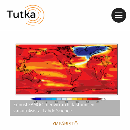
Valik
Ennuste AMOC-merivirran hidastumisen
vaikutuksista. Lähde Science
YMPÄRISTÖ