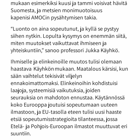
mukaan esimerkiksi kuusi ja tammi voisivat hävitä
Suomesta, ja metsien monimuotoisuus
kapenisi AMOCin pysähtymisen takia.
“Luonto on aina sopeutunut, ja kyllä se pystyy
siihen nytkin. Lopulta kysymys on enemmän siitä,
miten muutokset vaikuttavat ihmiseen ja
yhteiskuntiin,” sanoo professori Jukka Käyhkö.
Ihmiselle ja elinkeinoille muutos tulisi olemaan
haastava Käyhkön mukaan. Maatalous kärsisi, kun
sään vaihtelut tekisivät viljelyn
ennakoimattomaksi. Elinkeinoihin kohdistuisi
laajoja, systeemisiä vaikutuksia, joiden
seurauksia on mahdoton ennustaa. Käytännössä
koko Eurooppa joutuisi sopeutumaan uuteen
ilmastoon, ja EU-tasolla eteen tulisi uusi haaste
etsiä sopeutumisstrategioita tilanteessa, jossa
Etelä- ja Pohjois-Euroopan ilmastot muuttuvat eri
suuntiin.