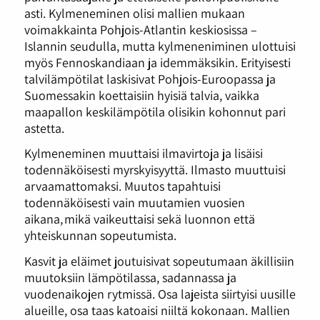
asti. Kylmeneminen olisi mallien mukaan
voimakkainta Pohjois-Atlantin keskiosissa –
Islannin seudulla, mutta kylmeneniminen ulottuisi
myös Fennoskandiaan ja idemmäksikin. Erityisesti
talvilämpötilat laskisivat Pohjois-Euroopassa ja
Suomessakin koettaisiin hyisiä talvia, vaikka
maapallon keskilämpötila olisikin kohonnut pari
astetta.
Kylmeneminen muuttaisi ilmavirtoja ja lisäisi
todennäköisesti myrskyisyyttä. Ilmasto muuttuisi
arvaamattomaksi. Muutos tapahtuisi
todennäköisesti vain muutamien vuosien
aikana, mikä vaikeuttaisi sekä luonnon että
yhteiskunnan sopeutumista.
Kasvit ja eläimet joutuisivat sopeutumaan äkillisiin
muutoksiin lämpötilassa, sadannassa ja
vuodenaikojen rytmissä. Osa lajeista siirtyisi uusille
alueille, osa taas katoaisi niiltä kokonaan. Mallien