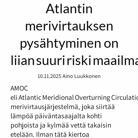
Atlantin
merivirtauksen
pysähtyminen on
liian suuri riski maailm
10.11.2025
Aino Luukkonen
AMOC
eli Atlantic Meridional Overturning Circulati
merivirtausjärjestelmä, joka siirtää
lämpöä päiväntasaajalta kohti
pohjoista ja kylmää vettä takaisin
etelään. Ilman tätä kiertoa