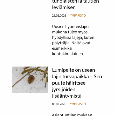
tuholaisten ja tautien
leviämisen
26.02.2026
YMPÄRISTÖ
Uusien hyönteislajien
mukana tulee myös
hyödyllisiä lajeja, kuten
pölyttäjiä. Näitä ovat
esimerkiksi
kontukimalainen.
Lumipeite on usean
lajin turvapaikka – Sen
puute häiritsee
jyrsijöiden
lisääntymistä
05.02.2026
YMPÄRISTÖ
Asiantuntijan mukaan