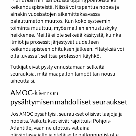
keikahduspisteistä. Niissä voi tapahtua nopea ja
ainakin vuosisatojen aikamittakaavassa
palautumaton muutos. Kun koko systeemin
toiminta muuttuu, myös mallien ennustuskyky
heikkenee. Meillä ei ole selkeää käsitystä, kuinka
ilmiöt ja prosessit järjestyvät uudelleen
keikahduspisteen ohituksen jälkeen. Yllätyksiä voi
olla luvassa”, selittää professori Käyhkö.
Tutkijat eivät pysty ennustamaan selkeitä
seurauksia, mitä maapallon lämpötilan nousu
aiheuttaisi.
AMOC-kierron
pysähtymisen mahdolliset seuraukset
Jos AMOC pysähtyisi, seuraukset olisivat laajoja ja
nopeita. Vaikutukset eivät rajoittuisi Pohjois-
Atlantille, vaan ne ulottuisivat aina
päiväntasaajalle ja eteläiselle pallonpuoliskolle