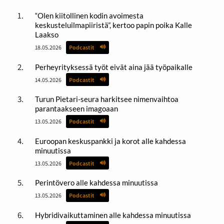
“Olen kiitollinen kodin avoimesta
keskusteluilmapiiristä”, kertoo papin poika Kalle
Laakso
18.05.2026
Podcastit
Perheyrityksessä työt eivät aina jää työpaikalle
14.05.2026
Podcastit
Turun Pietari-seura harkitsee nimenvaihtoa
parantaakseen imagoaan
13.05.2026
Podcastit
Euroopan keskuspankki ja korot alle kahdessa
minuutissa
13.05.2026
Podcastit
Perintövero alle kahdessa minuutissa
13.05.2026
Podcastit
Hybridivaikuttaminen alle kahdessa minuutissa