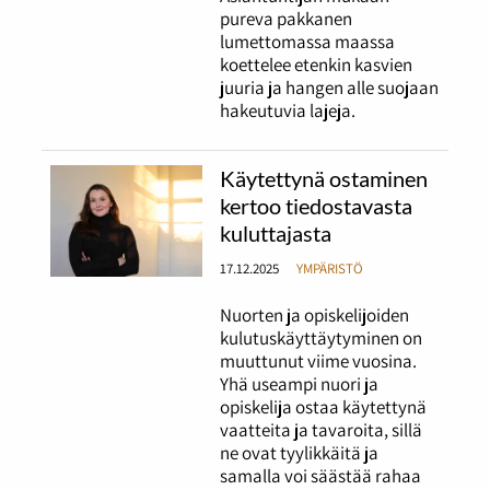
pureva pakkanen
lumettomassa maassa
koettelee etenkin kasvien
juuria ja hangen alle suojaan
hakeutuvia lajeja.
Käytettynä ostaminen
kertoo tiedostavasta
kuluttajasta
17.12.2025
YMPÄRISTÖ
Nuorten ja opiskelijoiden
kulutuskäyttäytyminen on
muuttunut viime vuosina.
Yhä useampi nuori ja
opiskelija ostaa käytettynä
vaatteita ja tavaroita, sillä
ne ovat tyylikkäitä ja
samalla voi säästää rahaa