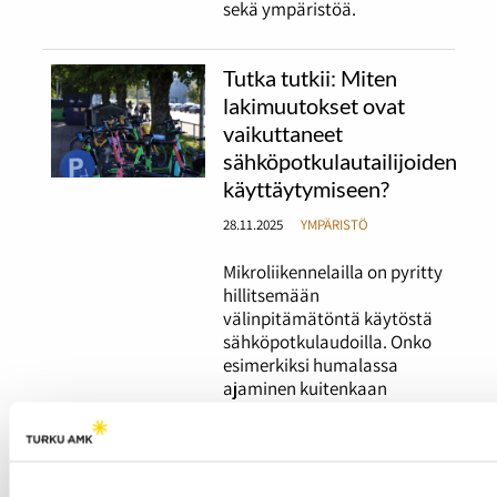
sekä ympäristöä.
Tutka tutkii: Miten
lakimuutokset ovat
vaikuttaneet
sähköpotkulautailijoiden
käyttäytymiseen?
28.11.2025
YMPÄRISTÖ
Mikroliikennelailla on pyritty
hillitsemään
välinpitämätöntä käytöstä
sähköpotkulaudoilla. Onko
esimerkiksi humalassa
ajaminen kuitenkaan
oikeasti vähentynyt?
Turkulaisten nuorten