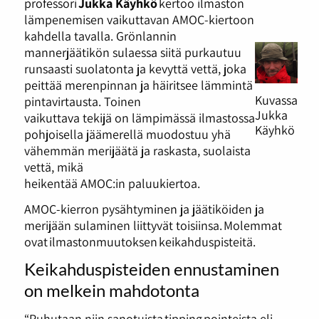
professori
Jukka Käyhkö
kertoo ilmaston
lämpenemisen vaikuttavan AMOC-kiertoon
kahdella tavalla. Grönlannin
mannerjäätikön sulaessa siitä purkautuu
runsaasti suolatonta ja kevyttä vettä, joka
peittää merenpinnan ja häiritsee lämmintä
Kuvassa
pintavirtausta. Toinen
Jukka
vaikuttava tekijä on lämpimässä ilmastossa
Käyhkö
pohjoisella jäämerellä muodostuu yhä
vähemmän merijäätä ja raskasta, suolaista
vettä, mikä
heikentää AMOC:in paluukiertoa.
AMOC-kierron pysähtyminen ja jäätiköiden ja
merijään sulaminen liittyvät toisiinsa. Molemmat
ovat ilmastonmuutoksen keikahduspisteitä.
Keikahduspisteiden ennustaminen
on melkein mahdotonta
“Puhutaan niin sanotuista tipping pointeista eli