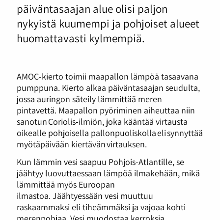
päiväntasaajan alue olisi paljon
nykyistä kuumempi ja pohjoiset alueet
huomattavasti kylmempiä.
AMOC-kierto toimii maapallon lämpöä tasaavana
pumppuna. Kierto alkaa päiväntasaajan seudulta,
jossa auringon säteily lämmittää meren
pintavettä. Maapallon pyöriminen aiheuttaa niin
sanotun Coriolis-ilmiön, joka kääntää virtausta
oikealle pohjoisella pallonpuoliskolla eli synnyttää
myötäpäivään kiertävän virtauksen.
Kun lämmin vesi saapuu Pohjois-Atlantille, se
jäähtyy luovuttaessaan lämpöä ilmakehään, mikä
lämmittää myös Euroopan
ilmastoa. Jäähtyessään vesi muuttuu
raskaammaksi eli tiheämmäksi ja vajoaa kohti
merenpohjaa. Vesi muodostaa kerroksia