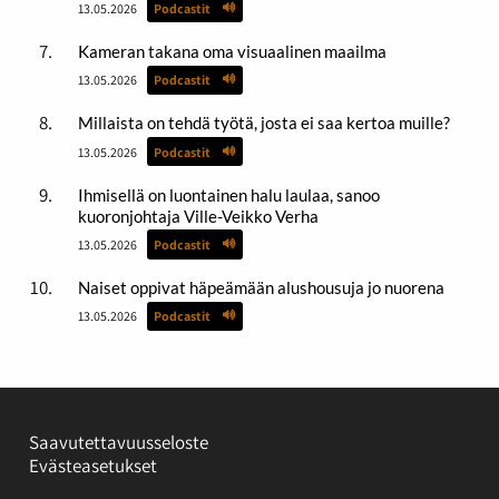
13.05.2026
Podcastit
Kameran takana oma visuaalinen maailma
13.05.2026
Podcastit
Millaista on tehdä työtä, josta ei saa kertoa muille?
13.05.2026
Podcastit
Ihmisellä on luontainen halu laulaa, sanoo
kuoronjohtaja Ville-Veikko Verha
13.05.2026
Podcastit
Naiset oppivat häpeämään alushousuja jo nuorena
13.05.2026
Podcastit
Saavutettavuusseloste
Evästeasetukset