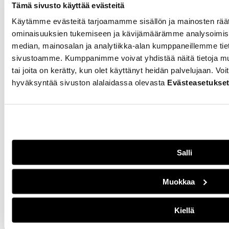
taide osana
Tämä sivusto käyttää evästeitä
maailmanlaajuista
Käytämme evästeitä tarjoamamme sisällön ja mainosten räät
ilmastoprojektia
ominaisuuksien tukemiseen ja kävijämäärämme analysoimise
median, mainosalan ja analytiikka-alan kumppaneillemme tieto
20.11.2025
YMPÄRISTÖ
sivustoamme. Kumppanimme voivat yhdistää näitä tietoja muihin
Turun kaupunki on mukana
tai joita on kerätty, kun olet käyttänyt heidän palvelujaan. V
maailmanlaajuisessa Youth
hyväksyntää sivuston alalaidassa olevasta
Evästeasetukse
Climate Action fund -
ohjelmassa. Turun nuoret
saavat rahoitusta omia
ilmastoprojekteja varten.
Turun Steiner-lukion
opiskelija Veera Aho
Salli
esittelee Turun
pääkirjastossa projektiin
tehtyä taideteosta.
Muokkaa
Kansalaisaloite
Kiellä
korjauspalveluiden