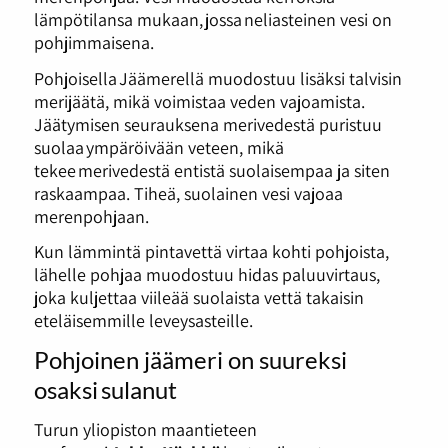
lämpötilansa mukaan, jossa neliasteinen vesi on
pohjimmaisena.
Pohjoisella Jäämerellä muodostuu lisäksi talvisin
merijäätä, mikä voimistaa veden vajoamista.
Jäätymisen seurauksena merivedestä puristuu
suolaa ympäröivään veteen, mikä
tekee merivedestä entistä suolaisempaa ja siten
raskaampaa. Tiheä, suolainen vesi vajoaa
merenpohjaan.
Kun lämmintä pintavettä virtaa kohti pohjoista,
lähelle pohjaa muodostuu hidas paluuvirtaus,
joka kuljettaa viileää suolaista vettä takaisin
eteläisemmille leveysasteille.
Pohjoinen jäämeri on suureksi
osaksi sulanut
Turun yliopiston maantieteen