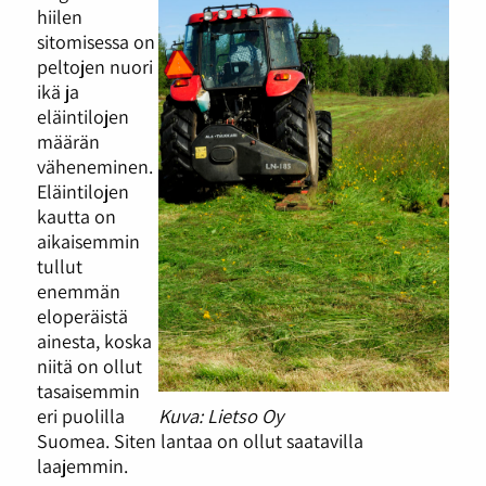
hiilen
sitomisessa on
peltojen nuori
ikä ja
eläintilojen
määrän
väheneminen.
Eläintilojen
kautta on
aikaisemmin
tullut
enemmän
eloperäistä
ainesta, koska
niitä on ollut
tasaisemmin
eri puolilla
Kuva: Lietso Oy
Suomea. Siten lantaa on ollut saatavilla
laajemmin.