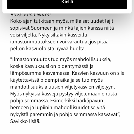
Kiellä
Kuva: Elina Nurmi
Koko ajan tutkitaan myös, millaiset uudet lajit
sopisivat Suomeen ja minkä lajien kanssa niitä
voisi viljellä. Nykyisilläkin kasveilla
ilmastonmuutokseen voi varautua, jos pitää
pellon kasvuoloista hyvää huolta.
”Ilmastonmuutos tuo myös mahdollisuuksia,
koska kasvukausi on pidentymässä ja
lämpösumma kasvamassa. Kasvien kasvuun on siis
käytettävissä pidempi aika ja se tuo myös
mahdollisuuksia uusien viljelykasvien viljelyyn.
Myös nykyisiä kasveja pystyy viljelemään entistä
pohjoisemmassa. Esimerkiksi härkäpavun,
herneen ja lupiinin mahdollisuudet selvitä
nykyistä paremmin ja pohjoisemmassa kasvavat”,
Savikko lisää.