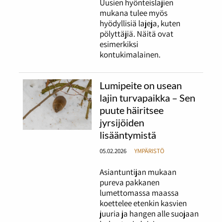
Uusien hyönteislajien
mukana tulee myös
hyödyllisiä lajeja, kuten
pölyttäjiä. Näitä ovat
esimerkiksi
kontukimalainen.
Lumipeite on usean
lajin turvapaikka – Sen
puute häiritsee
jyrsijöiden
lisääntymistä
05.02.2026
YMPÄRISTÖ
Asiantuntijan mukaan
pureva pakkanen
lumettomassa maassa
koettelee etenkin kasvien
juuria ja hangen alle suojaan