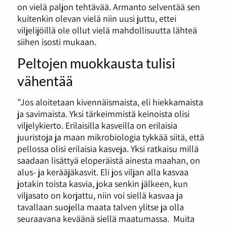
on vielä paljon tehtävää. Armanto selventää sen
kuitenkin olevan vielä niin uusi juttu, ettei
viljelijöillä ole ollut vielä mahdollisuutta lähteä
siihen isosti mukaan.
Peltojen muokkausta tulisi
vähentää
”Jos aloitetaan kivennäismaista, eli hiekkamaista
ja savimaista. Yksi tärkeimmistä keinoista olisi
viljelykierto. Erilaisilla kasveilla on erilaisia
juuristoja ja maan mikrobiologia tykkää siitä, että
pellossa olisi erilaisia kasveja. Yksi ratkaisu millä
saadaan lisättyä eloperäistä ainesta maahan, on
alus- ja kerääjäkasvit. Eli jos viljan alla kasvaa
jotakin toista kasvia, joka senkin jälkeen, kun
viljasato on korjattu, niin voi siellä kasvaa ja
tavallaan suojella maata talven ylitse ja olla
seuraavana keväänä siellä maatumassa. Muita