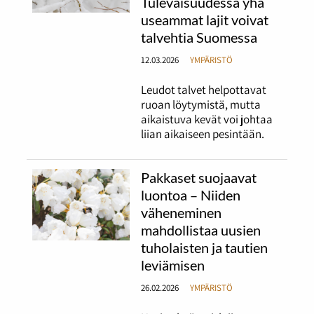
Tulevaisuudessa yhä
useammat lajit voivat
talvehtia Suomessa
12.03.2026
YMPÄRISTÖ
Leudot talvet helpottavat
ruoan löytymistä, mutta
aikaistuva kevät voi johtaa
liian aikaiseen pesintään.
Pakkaset suojaavat
luontoa – Niiden
väheneminen
mahdollistaa uusien
tuholaisten ja tautien
leviämisen
26.02.2026
YMPÄRISTÖ