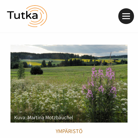
Valik
Kuva: Martina Motzbäuchel
YMPÄRISTÖ