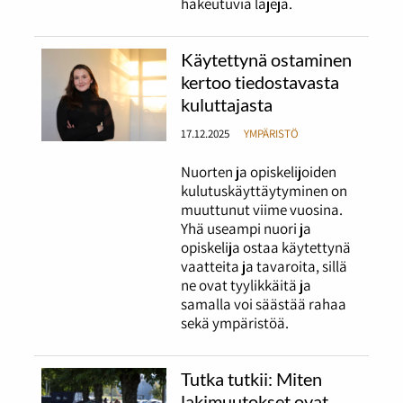
hakeutuvia lajeja.
Käytettynä ostaminen
kertoo tiedostavasta
kuluttajasta
17.12.2025
YMPÄRISTÖ
Nuorten ja opiskelijoiden
kulutuskäyttäytyminen on
muuttunut viime vuosina.
Yhä useampi nuori ja
opiskelija ostaa käytettynä
vaatteita ja tavaroita, sillä
ne ovat tyylikkäitä ja
samalla voi säästää rahaa
sekä ympäristöä.
Tutka tutkii: Miten
lakimuutokset ovat