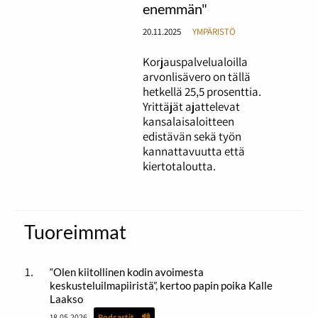
enemmän"
20.11.2025
YMPÄRISTÖ
Korjauspalvelualoilla
arvonlisävero on tällä
hetkellä 25,5 prosenttia.
Yrittäjät ajattelevat
kansalaisaloitteen
edistävän sekä työn
kannattavuutta että
kiertotaloutta.
Tuoreimmat
“Olen kiitollinen kodin avoimesta
keskusteluilmapiiristä”, kertoo papin poika Kalle
Laakso
18.05.2026
Podcastit