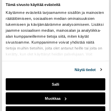
Tämä sivusto käyttää evästeitä
olosuhteisiin.
Käytämme evästeitä tarjoamamme sisällön ja mainosten
”Erilaisiin tilanteisiin tarvitaan erilaisia kasveja,
räätälöimiseen, sosiaalisen median ominaisuuksien
koska yksi kasvi ei kestä kaikkea. Yks juttu on
tukemiseen ja kävijämäärämme analysoimiseen. Lisäksi
myös, että jos kasvinsyöjät lisääntyy ja niihin ei
jaamme sosiaalisen median, mainosalan ja analytiikka-
haluta käyttää hirveästi torjunta-aineita, niin
alan kumppaneillemme tietoja siitä, miten käytät
sellaista kestävyyttä tarvittaisiin lisäksi. Siihen ei
pelkästään jalostamisella ja yksilajisuudella
sivustoamme. Kumppanimme voivat yhdistää näitä
päästä. Näkisin oleellisempana sen, että on
tietoja muihin tietoihin, joita olet antanut heille tai joita on
yhdistelmä eri kasveja”, Armanto kertoo.
kerätty, kun olet käyttänyt heidän palvelujaan. Voit
muuttaa evästeasetuksiesi hyväksyntää sivuston
alalaidassa olevasta
Evästeasetukset
linkistä.
Näytä tiedot
Salli
Muokkaa