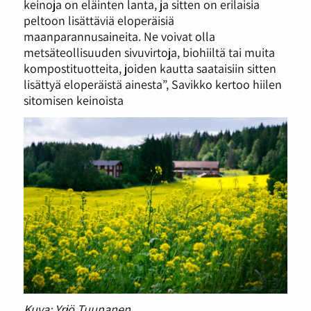
keinoja on eläinten lanta, ja sitten on erilaisia
peltoon lisättäviä eloperäisiä
maanparannusaineita. Ne voivat olla
metsäteollisuuden sivuvirtoja, biohiiltä tai muita
kompostituotteita, joiden kautta saataisiin sitten
lisättyä eloperäistä ainesta”, Savikko kertoo hiilen
sitomisen keinoista
Kuva: Yrjö Tuunanen