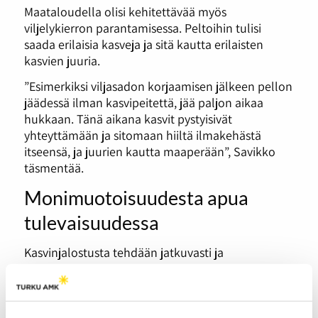
Maataloudella olisi kehitettävää myös
viljelykierron parantamisessa. Peltoihin tulisi
saada erilaisia kasveja ja sitä kautta erilaisten
kasvien juuria.
”Esimerkiksi viljasadon korjaamisen jälkeen pellon
jäädessä ilman kasvipeitettä, jää paljon aikaa
hukkaan. Tänä aikana kasvit pystyisivät
yhteyttämään ja sitomaan hiiltä ilmakehästä
itseensä, ja juurien kautta maaperään”, Savikko
täsmentää.
Monimuotoisuudesta apua
tulevaisuudessa
Kasvinjalostusta tehdään jatkuvasti ja
viljelykäyttöön tuotetaan uusia lajikkeita.
Ilmastonmuutos tuo haasteita kasvien
kestävyydelle. Tulevaisuudessa tarvittaisiinkin
kasveja, joilla olisi sietokykyä erilaisiin