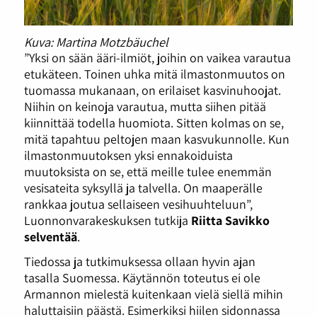
Kuva: Martina Motzbäuchel
”Yksi on sään ääri-ilmiöt, joihin on vaikea varautua
etukäteen. Toinen uhka mitä ilmastonmuutos on
tuomassa mukanaan, on erilaiset kasvinuhoojat.
Niihin on keinoja varautua, mutta siihen pitää
kiinnittää todella huomiota. Sitten kolmas on se,
mitä tapahtuu peltojen maan kasvukunnolle. Kun
ilmastonmuutoksen yksi ennakoiduista
muutoksista on se, että meille tulee enemmän
vesisateita syksyllä ja talvella. On maaperälle
rankkaa joutua sellaiseen vesihuuhteluun”,
Luonnonvarakeskuksen tutkija
Riitta Savikko
selventää
.
Tiedossa ja tutkimuksessa ollaan hyvin ajan
tasalla Suomessa. Käytännön toteutus ei ole
Armannon mielestä kuitenkaan vielä siellä mihin
haluttaisiin päästä. Esimerkiksi hiilen sidonnassa