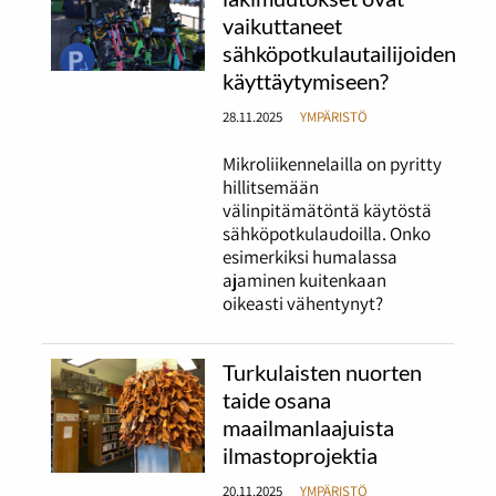
vaikuttaneet
sähköpotkulautailijoiden
käyttäytymiseen?
28.11.2025
YMPÄRISTÖ
Mikroliikennelailla on pyritty
hillitsemään
välinpitämätöntä käytöstä
sähköpotkulaudoilla. Onko
esimerkiksi humalassa
ajaminen kuitenkaan
oikeasti vähentynyt?
Turkulaisten nuorten
taide osana
maailmanlaajuista
ilmastoprojektia
20.11.2025
YMPÄRISTÖ