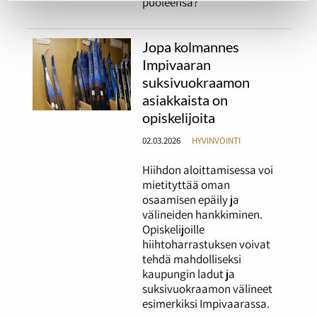
puoleensa?
Jopa kolmannes
Impivaaran
suksivuokraamon
asiakkaista on
opiskelijoita
02.03.2026
HYVINVOINTI
Hiihdon aloittamisessa voi
mietityttää oman
osaamisen epäily ja
välineiden hankkiminen.
Opiskelijoille
hiihtoharrastuksen voivat
tehdä mahdolliseksi
kaupungin ladut ja
suksivuokraamon välineet
esimerkiksi Impivaarassa.