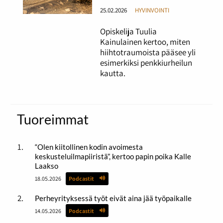
25.02.2026
HYVINVOINTI
Opiskelija Tuulia
Kainulainen kertoo, miten
hiihtotraumoista pääsee yli
esimerkiksi penkkiurheilun
kautta.
Tuoreimmat
“Olen kiitollinen kodin avoimesta
keskusteluilmapiiristä”, kertoo papin poika Kalle
Laakso
18.05.2026
Podcastit
Perheyrityksessä työt eivät aina jää työpaikalle
14.05.2026
Podcastit