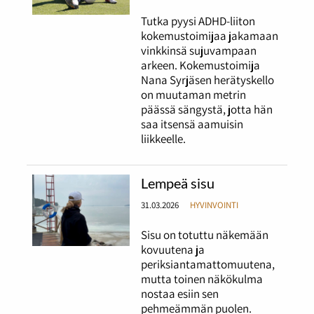
Tutka pyysi ADHD-liiton
kokemustoimijaa jakamaan
vinkkinsä sujuvampaan
arkeen. Kokemustoimija
Nana Syrjäsen herätyskello
on muutaman metrin
päässä sängystä, jotta hän
saa itsensä aamuisin
liikkeelle.
Lempeä sisu
31.03.2026
HYVINVOINTI
Sisu on totuttu näkemään
kovuutena ja
periksiantamattomuutena,
mutta toinen näkökulma
nostaa esiin sen
pehmeämmän puolen.