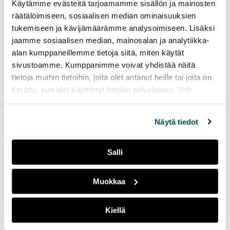
Käytämme evästeitä tarjoamamme sisällön ja mainosten
määrä viehätystä on
normaalia ja milloin ollaan
räätälöimiseen, sosiaalisen median ominaisuuksien
vaarallisilla vesillä?
tukemiseen ja kävijämäärämme analysoimiseen. Lisäksi
jaamme sosiaalisen median, mainosalan ja analytiikka-
alan kumppaneillemme tietoja siitä, miten käytät
Ilmaiset ja edulliset
sivustoamme. Kumppanimme voivat yhdistää näitä
vapaa-ajan
tietoja muihin tietoihin, joita olet antanut heille tai joita on
mahdollisuudet
kerätty, kun olet käyttänyt heidän palvelujaan. Voit
kiinnostavat nuoria
muuttaa evästeasetuksiesi hyväksyntää sivuston
17.03.2026
HYVINVOINTI
alalaidassa olevasta
Evästeasetukset
linkistä.
Näytä tiedot
Nuorten kiinnostus
maksuttomiin ja edullisiin
Salli
vapaa-ajan
mahdollisuuksiin on
kasvussa, kun arjen
Muokkaa
kustannukset kiristävät
monen kukkaroa. Mitä
vaihtoehtoja on tarjolla, ja
Kiellä
miksi ne vetävät nuoria