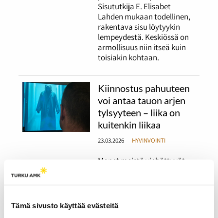
Sisututkija E. Elisabet
Lahden mukaan todellinen,
rakentava sisu löytyykin
lempeydestä. Keskiössä on
armollisuus niin itseä kuin
toisiakin kohtaan.
Kiinnostus pahuuteen
voi antaa tauon arjen
tylsyyteen – liika on
kuitenkin liikaa
23.03.2026
HYVINVOINTI
Monet meistä viehättyvät
pahuudesta ilmiönä.
Kauhua ja true crimea
kulutetaan paljon, ja
kauhuhahmoilla on omat
Tämä sivusto käyttää evästeitä
ihailijansa. Mutta mikä