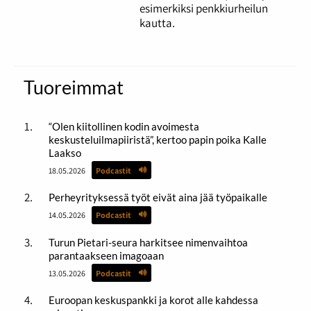
esimerkiksi penkkiurheilun
kautta.
Tuoreimmat
“Olen kiitollinen kodin avoimesta
keskusteluilmapiiristä”, kertoo papin poika Kalle
Laakso
18.05.2026
Podcastit
Perheyrityksessä työt eivät aina jää työpaikalle
14.05.2026
Podcastit
Turun Pietari-seura harkitsee nimenvaihtoa
parantaakseen imagoaan
13.05.2026
Podcastit
Euroopan keskuspankki ja korot alle kahdessa