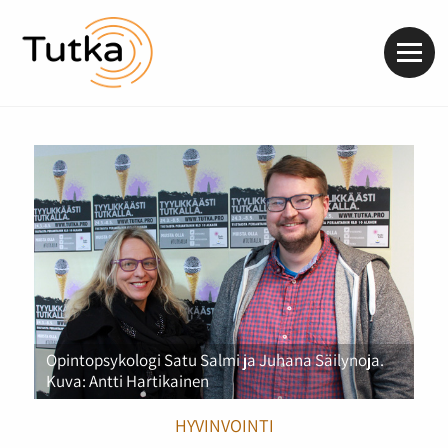
Valik
Opintopsykologi Satu Salmi ja Juhana Säilynoja.
Kuva: Antti Hartikainen
HYVINVOINTI