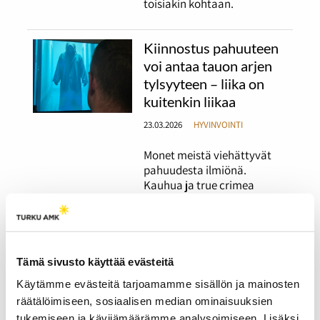
toisiakin kohtaan.
Kiinnostus pahuuteen
voi antaa tauon arjen
tylsyyteen – liika on
kuitenkin liikaa
23.03.2026
HYVINVOINTI
Monet meistä viehättyvät
pahuudesta ilmiönä.
Kauhua ja true crimea
kulutetaan paljon, ja
kauhuhahmoilla on omat
ihailijansa. Mutta mikä
määrä viehätystä on
normaalia ja milloin ollaan
Tämä sivusto käyttää evästeitä
vaarallisilla vesillä?
Käytämme evästeitä tarjoamamme sisällön ja mainosten
räätälöimiseen, sosiaalisen median ominaisuuksien
Ilmaiset ja edulliset
tukemiseen ja kävijämäärämme analysoimiseen. Lisäksi