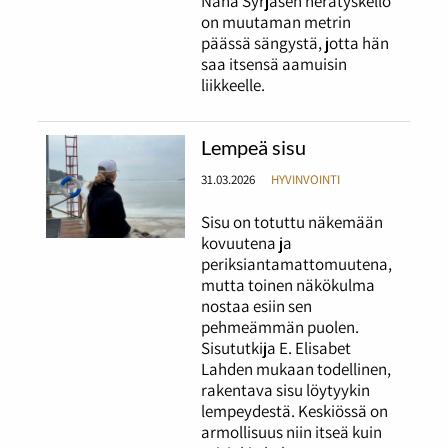
Nana Syrjäsen herätyskello
on muutaman metrin
päässä sängystä, jotta hän
saa itsensä aamuisin
liikkeelle.
Lempeä sisu
31.03.2026
HYVINVOINTI
Sisu on totuttu näkemään
kovuutena ja
periksiantamattomuutena,
mutta toinen näkökulma
nostaa esiin sen
pehmeämmän puolen.
Sisututkija E. Elisabet
Lahden mukaan todellinen,
rakentava sisu löytyykin
lempeydestä. Keskiössä on
armollisuus niin itseä kuin