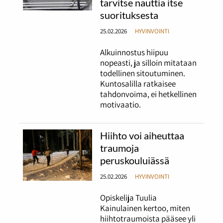
tarvitse nauttia itse
suorituksesta
25.02.2026
HYVINVOINTI
Alkuinnostus hiipuu
nopeasti, ja silloin mitataan
todellinen sitoutuminen.
Kuntosalilla ratkaisee
tahdonvoima, ei hetkellinen
motivaatio.
Hiihto voi aiheuttaa
traumoja
peruskouluiässä
25.02.2026
HYVINVOINTI
Opiskelija Tuulia
Kainulainen kertoo, miten
hiihtotraumoista pääsee yli