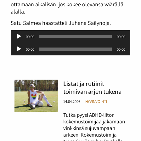
ottamaan aikalisän, jos kokee olevansa väärällä
alalla.
Satu Salmea haastatteli Juhana Säilynoja.
Äänitoistin
00:00
00:00
Äänitoistin
00:00
00:00
Listat ja rutiinit
toimivan arjen tukena
14.04.2026
HYVINVOINTI
Tutka pyysi ADHD-liiton
kokemustoimijaa jakamaan
vinkkinsä sujuvampaan
arkeen. Kokemustoimija