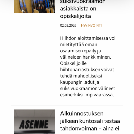
suksivuokraamon
asiakkaista on
opiskelijoita
02.03.2026
HYVINVOINTI
Hiihdon aloittamisessa voi
mietityttää oman
osaamisen epäily ja
välineiden hankkiminen.
Opiskelijoille
hiihtoharrastuksen voivat
tehdä mahdolliseksi
kaupungin ladut ja
suksivuokraamon välineet
esimerkiksi Impivaarassa.
Alkuinnostuksen
jälkeen kuntosali testaa
tahdonvoiman – aina ei