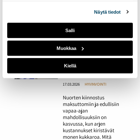
kauhuhahmoilla on omat
alalaidassa olevasta
Evästeasetukset
linkistä.
ihailijansa. Mutta mikä
Näytä tiedot
määrä viehätystä on
normaalia ja milloin ollaan
Salli
vaarallisilla vesillä?
Muokkaa
Ilmaiset ja edulliset
vapaa-ajan
mahdollisuudet
Kiellä
kiinnostavat nuoria
17.03.2026
HYVINVOINTI
Nuorten kiinnostus
maksuttomiin ja edullisiin
vapaa-ajan
mahdollisuuksiin on
kasvussa, kun arjen
kustannukset kiristävät
monen kukkaroa. Mitä