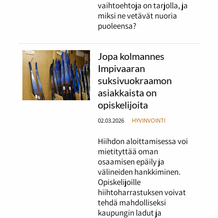
vaihtoehtoja on tarjolla, ja
miksi ne vetävät nuoria
puoleensa?
Jopa kolmannes
Impivaaran
suksivuokraamon
asiakkaista on
opiskelijoita
02.03.2026
HYVINVOINTI
Hiihdon aloittamisessa voi
mietityttää oman
osaamisen epäily ja
välineiden hankkiminen.
Opiskelijoille
hiihtoharrastuksen voivat
tehdä mahdolliseksi
kaupungin ladut ja