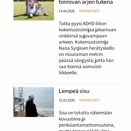
toimivan arjen tukena
14.04.2026
HYVINVOINTI
Tutka pyysi ADHD-liiton
kokemustoimijaa jakamaan
vinkkinsä sujuvampaan
arkeen. Kokemustoimija
Nana Syrjäsen herätyskello
on muutaman metrin
päässä sängystä, jotta hän
saa itsensä aamuisin
liikkeelle.
Lempeä sisu
31.03.2026
HYVINVOINTI
Sisu on totuttu näkemään
kovuutena ja
periksiantamattomuutena,
mutta toinen näkökulma