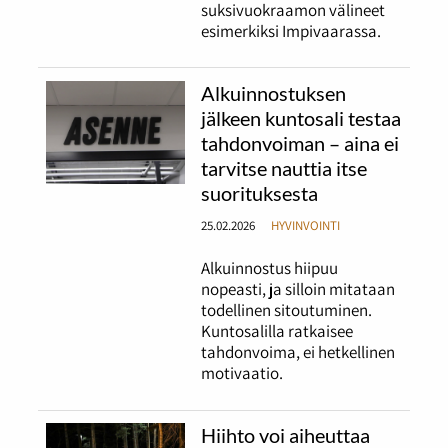
suksivuokraamon välineet
esimerkiksi Impivaarassa.
Alkuinnostuksen
jälkeen kuntosali testaa
tahdonvoiman – aina ei
tarvitse nauttia itse
suorituksesta
25.02.2026
HYVINVOINTI
Alkuinnostus hiipuu
nopeasti, ja silloin mitataan
todellinen sitoutuminen.
Kuntosalilla ratkaisee
tahdonvoima, ei hetkellinen
motivaatio.
Hiihto voi aiheuttaa