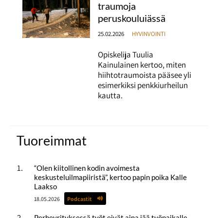
traumoja
peruskouluiässä
25.02.2026
HYVINVOINTI
Opiskelija Tuulia
Kainulainen kertoo, miten
hiihtotraumoista pääsee yli
esimerkiksi penkkiurheilun
kautta.
Tuoreimmat
“Olen kiitollinen kodin avoimesta
keskusteluilmapiiristä”, kertoo papin poika Kalle
Laakso
18.05.2026
Podcastit
Perheyrityksessä työt eivät aina jää työpaikalle