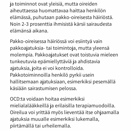
ja toiminnot ovat yleisiä, mutta oireiden
aiheuttaessa huomattavaa haittaa henkilön
elämässä, puhutaan pakko-oireisesta häiriöstä.
Noin 2-3 prosenttia ihmisistä kärsii sairaudesta
elämänsä aikana.
Pakko-oireisessa häiriössä voi esiintyä vain
pakkoajatuksia- tai toimintoja, mutta yleensä
molempia. Pakkoajatukset ovat toistuvia mieleen
tunkeutuvia epämiellyttäviä ja ahdistavia
ajatuksia, joita ei voi kontrolloida.
Pakkotoiminnoilla henkilö pyrkii usein
hallitsemaan ajatuksiaan, esimerkiksi pesemällä
käsiään sairastumisen pelossa.
OCD:ta voidaan hoitaa esimerkiksi
mielialalääkkeillä ja erilaisilla terapiamuodoilla.
Oireilua voi yrittää myös lieventää itse ohjaamalla
ajatuksia muualle esimerkiksi lukemalla,
piirtämällä tai urheilemalla.