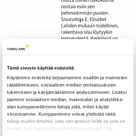
nostaa esiin sen
pehmeämmän puolen.
Sisututkija E. Elisabet
Lahden mukaan todellinen,
rakentava sisu löytyykin
lempeydestä. Keskiössä on
armollisuus niin itseä kuin
toisiakin kohtaan.
Tämä sivusto käyttää evästeitä
Kiinnostus pahuuteen
voi antaa tauon arjen
Käytämme evästeitä tarjoamamme sisällön ja mainosten
tylsyyteen – liika on
räätälöimiseen, sosiaalisen median ominaisuuksien
kuitenkin liikaa
tukemiseen ja kävijämäärämme analysoimiseen. Lisäksi
jaamme sosiaalisen median, mainosalan ja analytiikka-
23.03.2026
HYVINVOINTI
alan kumppaneillemme tietoja siitä, miten käytät
sivustoamme. Kumppanimme voivat yhdistää näitä
Monet meistä viehättyvät
pahuudesta ilmiönä.
tietoja muihin tietoihin, joita olet antanut heille tai joita on
Kauhua ja true crimea
kerätty, kun olet käyttänyt heidän palvelujaan. Voit
kulutetaan paljon, ja
muuttaa evästeasetuksiesi hyväksyntää sivuston