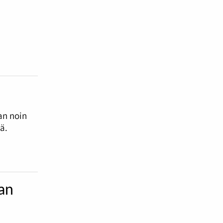
i
an noin
ä.
an