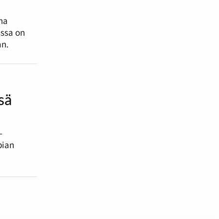
nna
issa on
an.
sä
-
pian