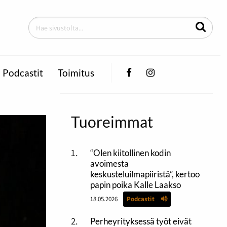
Facebook
Instagram
Podcastit
Toimitus
Tuoreimmat
“Olen kiitollinen kodin
avoimesta
keskusteluilmapiiristä”, kertoo
papin poika Kalle Laakso
18.05.2026
Podcastit
Perheyrityksessä työt eivät