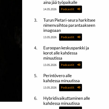
aina jää työpaikalle
14.05.2026
Podcastit
Turun Pietari-seura harkitsee
nimenvaihtoa parantaakseen
imagoaan
13.05.2026
Podcastit
Euroopan keskuspankki ja
korot alle kahdessa
minuutissa
13.05.2026
Podcastit
Perintövero alle
kahdessa minuutissa
13.05.2026
Podcastit
Hybridivaikuttaminen alle
kahdessa minuutissa