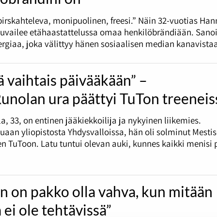
irskahteleva, monipuolinen, freesi.” Näin 32-vuotias Ha
kuvailee etähaastattelussa omaa henkilöbrändiään. Sano
rgiaa, joka välittyy hänen sosiaalisen median kanavista
 vaihtais päivääkään” –
Runolan ura päättyi TuTon treeneis
la, 33, on entinen jääkiekkoilija ja nykyinen liikemies.
uaan yliopistosta Yhdysvalloissa, hän oli solminut Mestis
 TuToon. Latu tuntui olevan auki, kunnes kaikki menisi 
n on pakko olla vahva, kun mitään
ei ole tehtävissä”