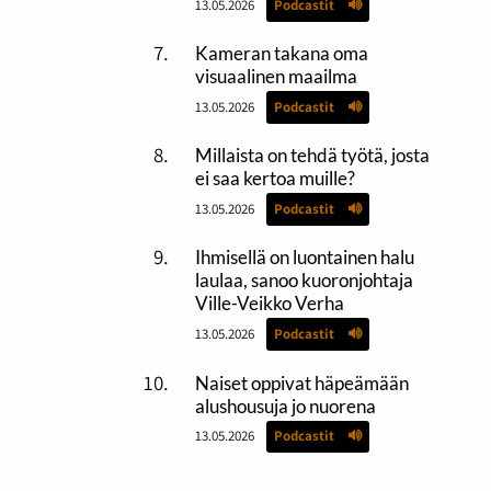
13.05.2026
Podcastit
Kameran takana oma
visuaalinen maailma
13.05.2026
Podcastit
Millaista on tehdä työtä, josta
ei saa kertoa muille?
13.05.2026
Podcastit
Ihmisellä on luontainen halu
laulaa, sanoo kuoronjohtaja
Ville-Veikko Verha
13.05.2026
Podcastit
Naiset oppivat häpeämään
alushousuja jo nuorena
13.05.2026
Podcastit