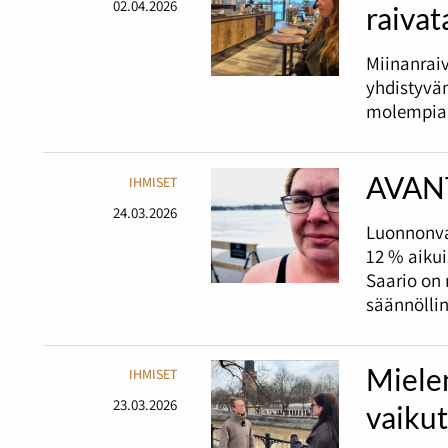
02.04.2026
raivat
Miinanraiv
yhdistyvä
molempia
AVAN
IHMISET
24.03.2026
Luonnonva
12 % aikui
Saario on 
säännöllin
Miele
IHMISET
23.03.2026
vaikut