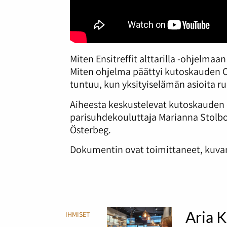
Miten Ensitreffit alttarilla -ohjelmaa
Miten ohjelma päättyi kutoskauden Os
tuntuu, kun yksityiselämän asioita r
Aiheesta keskustelevat kutoskauden os
parisuhdekouluttaja Marianna Stolbo
Österbeg.
Dokumentin ovat toimittaneet, kuvann
Aria K
IHMISET