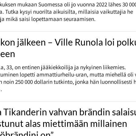
skuksen mukaan Suomessa oli jo vuonna 2022 lähes 30 00
. Tutka kysyi nuorilta aikuisilta, millaisia vaikuttajia he
 ja mikä saisi lopettamaan seuraamisen.
kon jälkeen – Ville Runola loi pol
leen
la, 33, on entinen jääkiekkoilija ja nykyinen liikemies.
minen lopetti ammattiurheilu-uran, mutta miehellä oli v
 noin 250 000 dollarin tutkinto, jonka hän luonnollisesti 
.
 Tikanderin vahvan brändin salais
stunut alas miettimään millainen
löbrändini on”