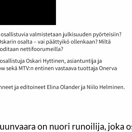
n osallistuvia valmistetaan julkisuuden pyörteisiin?
karin osalta – vai päättyikö ollenkaan? Miltä
uoditaan nettifoorumeilla?
allistuja Oskari Hyttinen, asiantuntija ja
w sekä MTV:n entinen vastaava tuottaja Onerva
eet ja editoineet Elina Olander ja Niilo Helminen.
uunvaara on nuori runoilija, joka 