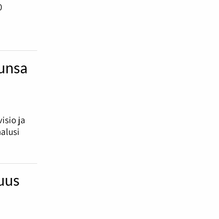
0
kunsa
isio ja
halusi
uus