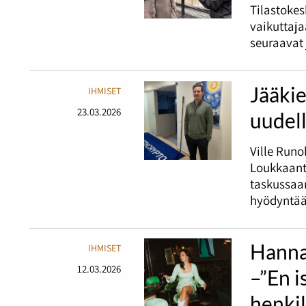
Tilastoke
vaikuttajaa
seuraavat
Jääkie
IHMISET
23.03.2026
uudel
Ville Runo
Loukkaantu
taskussaan
hyödyntää
Hanna
IHMISET
12.03.2026
–”En i
henki