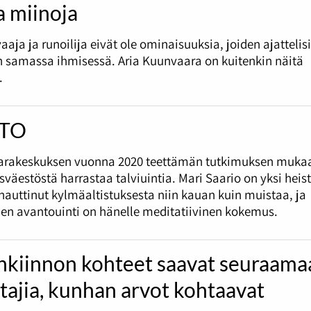
a miinoja
aaja ja runoilija eivät ole ominaisuuksia, joiden ajattelis
n samassa ihmisessä. Aria Kuunvaara on kuitenkin näitä
.
TO
rakeskuksen vuonna 2020 teettämän tutkimuksen muka
sväestöstä harrastaa talviuintia. Mari Saario on yksi heist
nauttinut kylmäaltistuksesta niin kauan kuin muistaa, ja
en avantouinti on hänelle meditatiivinen kokemus.
nkiinnon kohteet saavat seuraama
tajia, kunhan arvot kohtaavat