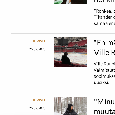
”Rohkea, p
Tikander 
samaa ene
“En mä
IHMISET
26.02.2026
Ville 
Ville Runo
Valmistutt
sopimuksen
uusiksi.
"Minu
IHMISET
26.02.2026
muuta 