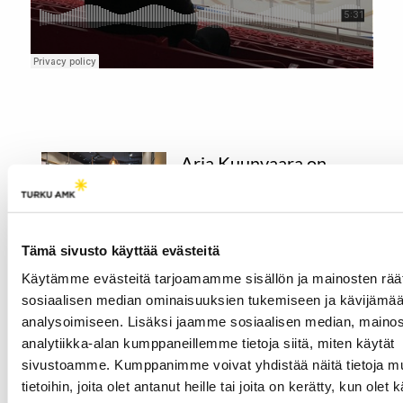
Aria Kuunvaara on
nuori runoilija, joka
osaa raivata miinoja
02.04.2026
IHMISET
Tämä sivusto käyttää evästeitä
Miinanraivaaja ja runoilija
Käytämme evästeitä tarjoamamme sisällön ja mainosten räät
eivät ole ominaisuuksia,
sosiaalisen median ominaisuuksien tukemiseen ja kävijäm
joiden ajattelisi yhdistyvän
analysoimiseen. Lisäksi jaamme sosiaalisen median, mainos
samassa ihmisessä. Aria
analytiikka-alan kumppaneillemme tietoja siitä, miten käytät
Kuunvaara on kuitenkin
sivustoamme. Kumppanimme voivat yhdistää näitä tietoja mu
näitä molempia.
tietoihin, joita olet antanut heille tai joita on kerätty, kun olet 