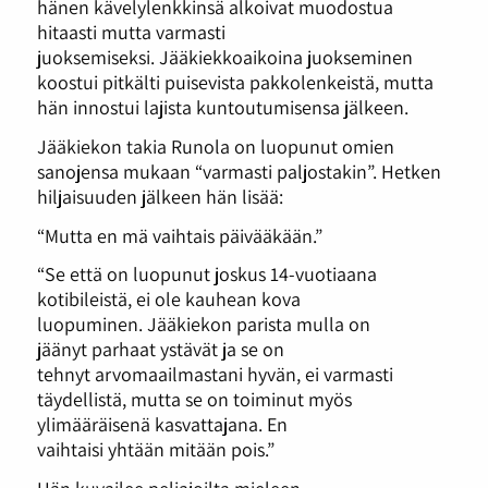
hänen kävelylenkkinsä alkoivat muodostua
hitaasti mutta varmasti
juoksemiseksi. Jääkiekkoaikoina juokseminen
koostui pitkälti puisevista pakkolenkeistä, mutta
hän innostui lajista kuntoutumisensa jälkeen.
Jääkiekon takia Runola on luopunut omien
sanojensa mukaan “varmasti paljostakin”. Hetken
hiljaisuuden jälkeen hän lisää:
“Mutta en mä vaihtais päivääkään.”
“Se että on luopunut joskus 14-vuotiaana
kotibileistä, ei ole kauhean kova
luopuminen. Jääkiekon parista mulla on
jäänyt parhaat ystävät ja se on
tehnyt arvomaailmastani hyvän, ei varmasti
täydellistä, mutta se on toiminut myös
ylimääräisenä kasvattajana. En
vaihtaisi yhtään mitään pois.”