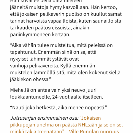
Hän kuvailee peliajoilta mieleen
jääneitä muistoja hymy kasvoillaan. Hän kertoo,
että jokaisen pelikaverin puoliso on kuullut samat
tarinat harvoista vapaailloista, kuten saunailloista
tai kauden päätösreissuista, ainakin
pariinkymmeneen kertaan.
“Aika vähän tulee muisteltua, mitä peleissä on
tapahtunut. Enemmän siinä on se, että
nykyiset lähimmät ystävät ovat
vanhoja pelikavereita. Kyllä enemmän
muistelen lämmöllä sitä, mitä olen kokenut siellä
jääkiekon ohessa.”
Miehellä on antaa vain yksi neuvo juuri
loukkaantuneelle, 24-vuotiaalle itselleen.
“Nauti joka hetkestä, aika menee nopeasti.”
Juttusarjan ensimmäinen osa:
”Jokaisen
pikkupojan unelma on päästä NHL:ään ja se on se,
minkä takia treenataan” – Ville Runolan nuoruus