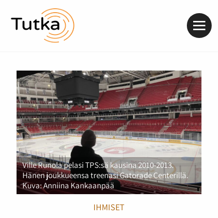
Valik
Ville Runola pelasi TPS:sä kausina 2010-2013.
Hänen joukkueensa treenasi Gatorade Centerillä.
Kuva: Anniina Kankaanpää
IHMISET