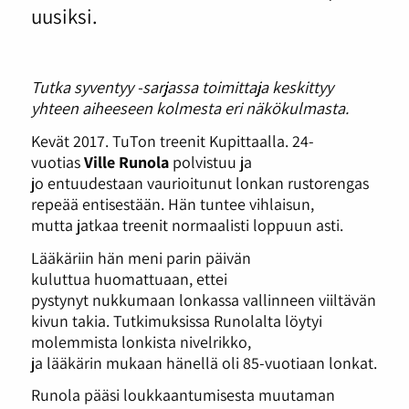
uusiksi.
Tutka syventyy -sarjassa toimittaja keskittyy
yhteen aiheeseen kolmesta eri näkökulmasta.
Kevät 2017. TuTon treenit Kupittaalla. 24-
vuotias
Ville Runola
polvistuu ja
jo entuudestaan vaurioitunut lonkan rustorengas
repeää entisestään. Hän tuntee vihlaisun,
mutta jatkaa treenit normaalisti loppuun asti.
Lääkäriin hän meni parin päivän
kuluttua huomattuaan, ettei
pystynyt nukkumaan lonkassa vallinneen viiltävän
kivun takia. Tutkimuksissa Runolalta löytyi
molemmista lonkista nivelrikko,
ja lääkärin mukaan hänellä oli 85-vuotiaan lonkat.
Runola pääsi loukkaantumisesta muutaman