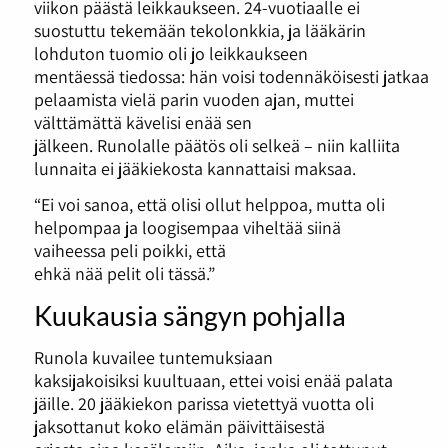
viikon päästä leikkaukseen. 24-vuotiaalle ei
suostuttu tekemään tekolonkkia, ja lääkärin
lohduton tuomio oli jo leikkaukseen
mentäessä tiedossa: hän voisi todennäköisesti jatkaa
pelaamista vielä parin vuoden ajan, muttei
välttämättä kävelisi enää sen
jälkeen. Runolalle päätös oli selkeä – niin kalliita
lunnaita ei jääkiekosta kannattaisi maksaa.
“Ei voi sanoa, että olisi ollut helppoa, mutta oli
helpompaa ja loogisempaa viheltää siinä
vaiheessa peli poikki, että
ehkä nää pelit oli tässä.”
Kuukausia sängyn pohjalla
Runola kuvailee tuntemuksiaan
kaksijakoisiksi kuultuaan, ettei voisi enää palata
jäille. 20 jääkiekon parissa vietettyä vuotta oli
jaksottanut koko elämän päivittäisestä