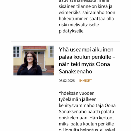
asuvista läheisistä. Iranin
sisäinen tilanne on kireä ja
esimerkiksi sairaalahoitoon
hakeutuminen saattaa olla
riski mielivaltaiselle
pidätykselle.
Yhä useampi aikuinen
palaa koulun penkille –
näin teki myös Oona
Sanaksenaho
06.02.2026
IHMISET
Yhdeksän vuoden
työelämän jälkeen
kehitysvammahoitaja Oona
Sanaksenaho päätti palata
opiskelemaan. Hän kertoo,
miksi paluu koulun penkille
oli lopulta helpotus, ei askel