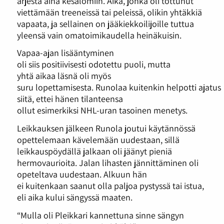
arjesta aina kesälomiin. Aika, jonka oli tottunut
viettämään treeneissä tai peleissä, olikin yhtäkkiä
vapaata, ja sellainen on jääkiekkoilijoille tuttua
yleensä vain omatoimikaudella heinäkuisin.
Vapaa-ajan lisääntyminen
oli siis positiivisesti odotettu puoli, mutta
yhtä aikaa läsnä oli myös
suru lopettamisesta. Runolaa kuitenkin helpotti ajatus
siitä, ettei hänen tilanteensa
ollut esimerkiksi NHL-uran tasoinen menetys.
Leikkauksen jälkeen Runola joutui käytännössä
opettelemaan kävelemään uudestaan, sillä
leikkauspöydällä jalkaan oli jäänyt pieniä
hermovaurioita. Jalan lihasten jännittäminen oli
opeteltava uudestaan. Alkuun hän
ei kuitenkaan saanut olla paljoa pystyssä tai istua,
eli aika kului sängyssä maaten.
“Mulla oli Pleikkari kannettuna sinne sängyn