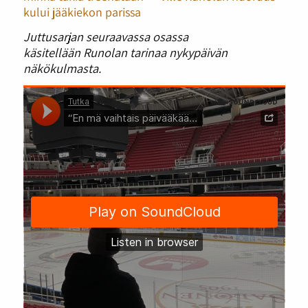
kului jääkiekon parissa
Juttusarjan seuraavassa osassa
käsitellään Runolan tarinaa nykypäivän
näkökulmasta.