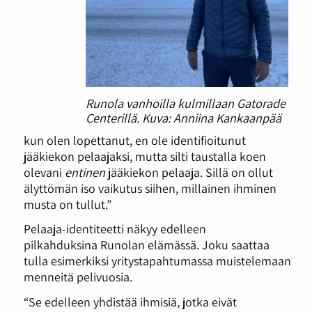
Runola vanhoilla kulmillaan Gatorade
Centerillä. Kuva: Anniina Kankaanpää
kun olen lopettanut, en ole identifioitunut
jääkiekon pelaajaksi, mutta silti taustalla koen
olevani
entinen
jääkiekon pelaaja. Sillä on ollut
älyttömän iso vaikutus siihen, millainen ihminen
musta on tullut.”
Pelaaja-identiteetti näkyy edelleen
pilkahduksina Runolan elämässä. Joku saattaa
tulla esimerkiksi yritystapahtumassa muistelemaan
menneitä pelivuosia.
“Se edelleen yhdistää ihmisiä, jotka eivät