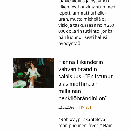
jääkiekkoilija ja nykyinen
liikemies. Loukkaantuminen
lopetti ammattiurheilu-
uran, mutta miehellä oli
visio ja taskussaan noin 250
000 dollarin tutkinto, jonka
hän luonnollisesti halusi
hyödyntää.
Hanna Tikanderin
vahvan brändin
salaisuus –”En istunut
alas miettimään
millainen
henkilöbrändini on”
12.03.2026
IHMISET
”Rohkea, pirskahteleva,
monipuolinen, freesi.” Näin