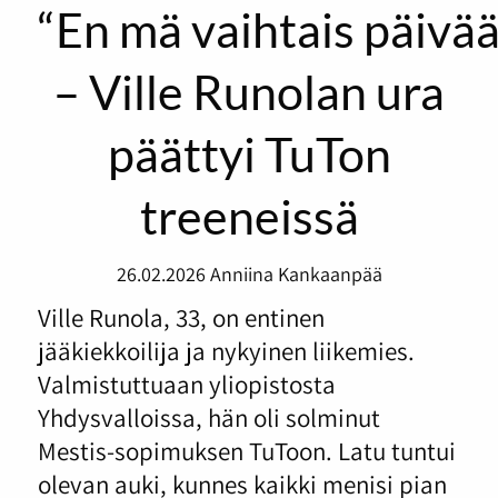
“En mä vaihtais päivä
– Ville Runolan ura
päättyi TuTon
treeneissä
26.02.2026
Anniina Kankaanpää
Ville Runola, 33, on entinen
jääkiekkoilija ja nykyinen liikemies.
Valmistuttuaan yliopistosta
Yhdysvalloissa, hän oli solminut
Mestis-sopimuksen TuToon. Latu tuntui
olevan auki, kunnes kaikki menisi pian