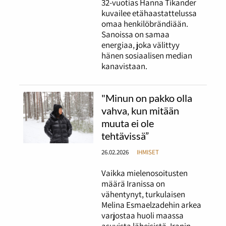
32-vuotias Hanna Tikander
kuvailee etähaastattelussa
omaa henkilöbrändiään.
Sanoissa on samaa
energiaa, joka välittyy
hänen sosiaalisen median
kanavistaan.
"Minun on pakko olla
vahva, kun mitään
muuta ei ole
tehtävissä”
26.02.2026
IHMISET
Vaikka mielenosoitusten
määrä Iranissa on
vähentynyt, turkulaisen
Melina Esmaelzadehin arkea
varjostaa huoli maassa