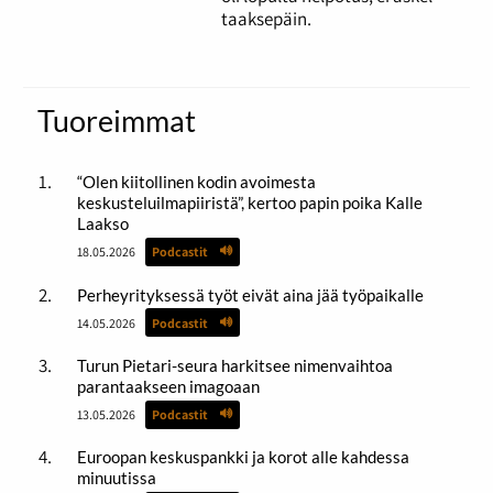
taaksepäin.
Tuoreimmat
“Olen kiitollinen kodin avoimesta
keskusteluilmapiiristä”, kertoo papin poika Kalle
Laakso
18.05.2026
Podcastit
Perheyrityksessä työt eivät aina jää työpaikalle
14.05.2026
Podcastit
Turun Pietari-seura harkitsee nimenvaihtoa
parantaakseen imagoaan
13.05.2026
Podcastit
Euroopan keskuspankki ja korot alle kahdessa
minuutissa