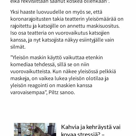
eikä rekvisiittaan saanut koskea ollenkaan”.
Yksi haaste luovuudelle on myös se, että
koronarajoitusten takia teatterin yleisömäärää on
rajoitettu ja katsojille on annettu maskisuositus.
Iso osa teatteria on vuorovaikutus katsojien
kanssa, ja nyt katsojista näkyy esiintyjälle vain
silmät.
”Yleisön maskin käyttö vaikuttaa etenkin
komediaa tehdessä, sillä se on niin
vuorovaikutteista. Kun näkee yleisössä pelkkiä
maskeja, on vaikea lukea yleisön olotilaa ja
yleisön reagointi on maskien kanssa
varovaisempaa”, Piltz sanoo.
Kahvia ja kehräystä vai
kovaa stressiä? –