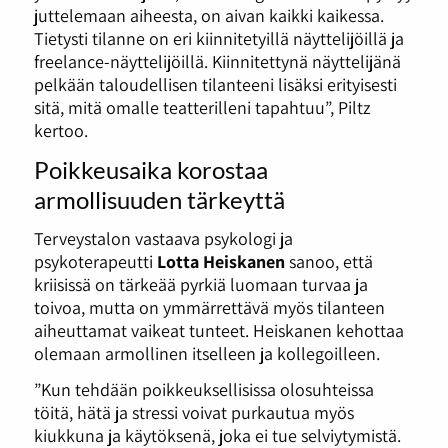
juttelemaan aiheesta, on aivan kaikki kaikessa.
Tietysti tilanne on eri kiinnitetyillä näyttelijöillä ja
freelance-näyttelijöillä. Kiinnitettynä näyttelijänä
pelkään taloudellisen tilanteeni lisäksi erityisesti
sitä, mitä omalle teatterilleni tapahtuu”, Piltz
kertoo.
Poikkeusaika korostaa
armollisuuden tärkeyttä
Terveystalon vastaava psykologi ja
psykoterapeutti
Lotta Heiskanen
sanoo, että
kriisissä on tärkeää pyrkiä luomaan turvaa ja
toivoa, mutta on ymmärrettävä myös tilanteen
aiheuttamat vaikeat tunteet. Heiskanen kehottaa
olemaan armollinen itselleen ja kollegoilleen.
”Kun tehdään poikkeuksellisissa olosuhteissa
töitä, hätä ja stressi voivat purkautua myös
kiukkuna ja käytöksenä, joka ei tue selviytymistä.