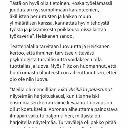
Tästä on hyvä olla tietoinen. Koska työelämässä
joudutaan nyt sumplimaan karanteenien,
äkillisten peruutusten ja kaiken muun
ylimääräisen kanssa, kannattaa hyvin tehdystä
työstä ja jaksamisesta poikkeusoloissa kiittää
työkaveria”, Heiskanen sanoo.
Teatterialalla tarvitaan luovuutta ja Heiskanen
kertoo, että ihminen tarvitsee riittävästi
psykologista turvallisuutta voidakseen olla
tuottelias ja luova. Myös Piltz on huomannut, että
huoli omasta tilanteesta on aiheuttanut sen, ettei
olo ole niin luova.
”Meillä oli meneillään
Eikä yksikään pelastunut
-
näytelmän harjoituskausi, kun tilanne iski
ensimmäisen kerran viime keväänä. Luovuus on
ollut koetuksella. Koronan aiheuttama painostava
ilmapiiri vaikutti paljon siihen, millaista oli
harjoitella näytelmää. Turvavälejä oli pakko pitää