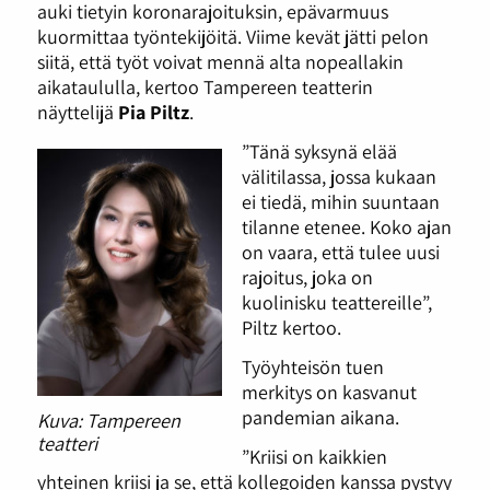
auki tietyin koronarajoituksin, epävarmuus
kuormittaa työntekijöitä. Viime kevät jätti pelon
siitä, että työt voivat mennä alta nopeallakin
aikataululla, kertoo Tampereen teatterin
näyttelijä
Pia Piltz
.
”Tänä syksynä elää
välitilassa, jossa kukaan
ei tiedä, mihin suuntaan
tilanne etenee. Koko ajan
on vaara, että tulee uusi
rajoitus, joka on
kuolinisku teattereille”,
Piltz kertoo.
Työyhteisön tuen
merkitys on kasvanut
pandemian aikana.
Kuva: Tampereen
teatteri
”Kriisi on kaikkien
yhteinen kriisi ja se, että kollegoiden kanssa pystyy