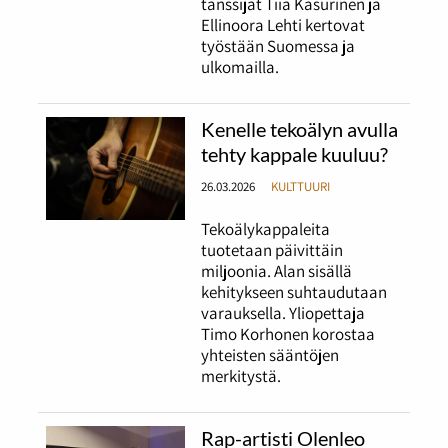
tanssijat Tiia Kasurinen ja
Ellinoora Lehti kertovat
työstään Suomessa ja
ulkomailla.
Kenelle tekoälyn avulla
tehty kappale kuuluu?
26.03.2026
KULTTUURI
Tekoälykappaleita
tuotetaan päivittäin
miljoonia. Alan sisällä
kehitykseen suhtaudutaan
varauksella. Yliopettaja
Timo Korhonen korostaa
yhteisten sääntöjen
merkitystä.
Rap-artisti Olenleo