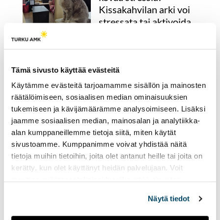
Kissakahvilan arki voi
stressata tai aktivoida
04.05.2026
KULTTUURI
Kissakahviloissa kissat ovat
vuorovaikutuksessa
Tämä sivusto käyttää evästeitä
asiakkaiden kanssa koko
Käytämme evästeitä tarjoamamme sisällön ja mainosten
aukiolon ajan. Siksi kissan
räätälöimiseen, sosiaalisen median ominaisuuksien
stressin tunnistaminen ja
ennaltaehkäisy on erityisen
tukemiseen ja kävijämäärämme analysoimiseen. Lisäksi
tärkeää.
jaamme sosiaalisen median, mainosalan ja analytiikka-
alan kumppaneillemme tietoja siitä, miten käytät
sivustoamme. Kumppanimme voivat yhdistää näitä
Tunteita käsittelevä
tietoja muihin tietoihin, joita olet antanut heille tai joita on
lastenkirja sai alkunsa
kerätty, kun olet käyttänyt heidän palvelujaan. Voit
aikuisten vaikeista
muuttaa evästeasetuksiesi hyväksyntää sivuston
tunteista
alalaidassa olevasta
Evästeasetukset
linkistä.
Näytä tiedot
15.04.2026
KULTTUURI