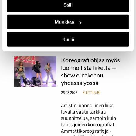
Veera Vähämaan ja Keanne
Salli
van de Kreeken
runokuvakirjan idea alkoi
hahmottua vähitellen, kun
Muokkaa
he jakoivat ajatuksiaan
hankalassa
Kiellä
elämäntilanteessa.
Koreografi ohjaa myös
luonnollista liikettä —
show ei rakennu
yhdessä yössä
26.03.2026
KULTTUURI
Artistin luonnollinen liike
lavalla vaatii tarkkaa
suunnittelua, samoin kuin
tanssijoiden koreografiat.
Ammattikoreografit ja -