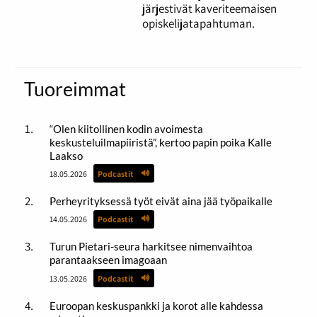
järjestivät kaveriteemaisen
opiskelijatapahtuman.
Tuoreimmat
“Olen kiitollinen kodin avoimesta
keskusteluilmapiiristä”, kertoo papin poika Kalle
Laakso
18.05.2026
Podcastit
Perheyrityksessä työt eivät aina jää työpaikalle
14.05.2026
Podcastit
Turun Pietari-seura harkitsee nimenvaihtoa
parantaakseen imagoaan
13.05.2026
Podcastit
Euroopan keskuspankki ja korot alle kahdessa