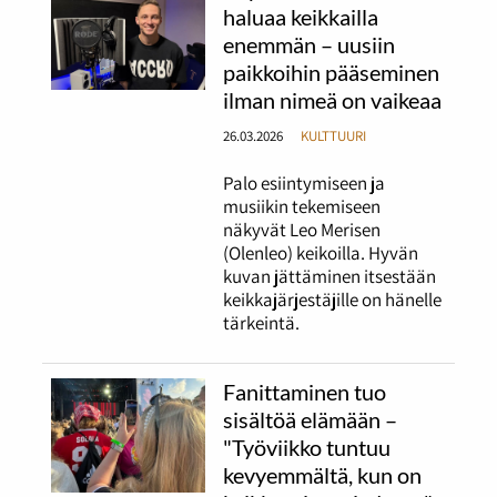
haluaa keikkailla
enemmän – uusiin
paikkoihin pääseminen
ilman nimeä on vaikeaa
26.03.2026
KULTTUURI
Palo esiintymiseen ja
musiikin tekemiseen
näkyvät Leo Merisen
(Olenleo) keikoilla. Hyvän
kuvan jättäminen itsestään
keikkajärjestäjille on hänelle
tärkeintä.
Fanittaminen tuo
sisältöä elämään –
"Työviikko tuntuu
kevyemmältä, kun on