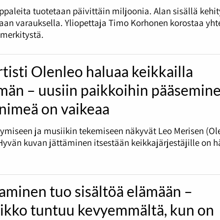
paleita tuotetaan päivittäin miljoonia. Alan sisällä kehi
aan varauksella. Yliopettaja Timo Korhonen korostaa yht
merkitystä.
tisti Olenleo haluaa keikkailla
än – uusiin paikkoihin pääsemin
 nimeä on vaikeaa
tymiseen ja musiikin tekemiseen näkyvät Leo Merisen (Ol
 Hyvän kuvan jättäminen itsestään keikkajärjestäjille on h
aminen tuo sisältöä elämään –
iikko tuntuu kevyemmältä, kun on