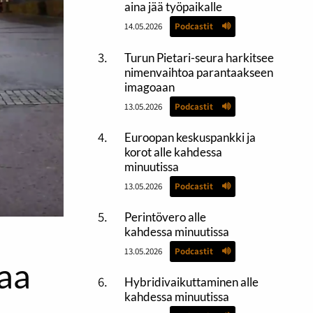
aina jää työpaikalle
14.05.2026
Podcastit
Turun Pietari-seura harkitsee
nimenvaihtoa parantaakseen
imagoaan
13.05.2026
Podcastit
Euroopan keskuspankki ja
korot alle kahdessa
minuutissa
13.05.2026
Podcastit
Perintövero alle
kahdessa minuutissa
13.05.2026
Podcastit
aa
Hybridivaikuttaminen alle
kahdessa minuutissa