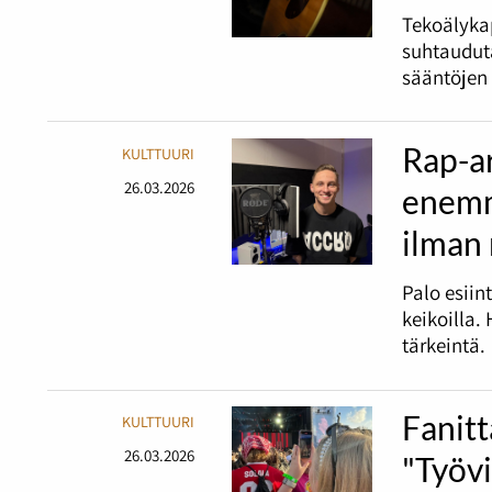
Tekoälykap
suhtaudut
sääntöjen 
Rap-ar
KULTTUURI
26.03.2026
enemm
ilman
Palo esiin
keikoilla.
tärkeintä.
Fanitt
KULTTUURI
26.03.2026
"Työv