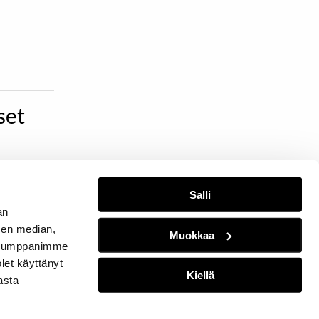
set
Salli
an
sen median,
Muokkaa
. Kumppanimme
olet käyttänyt
Kiellä
asta