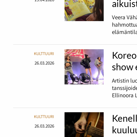
aikuis
Veera Väh
hahmottua 
elämäntil
Koreog
KULTTUURI
26.03.2026
show 
Artistin l
tanssijoid
Ellinoora 
Kenell
KULTTUURI
26.03.2026
kuulu