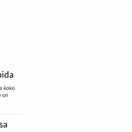
oida
sa koko
y on
nsa