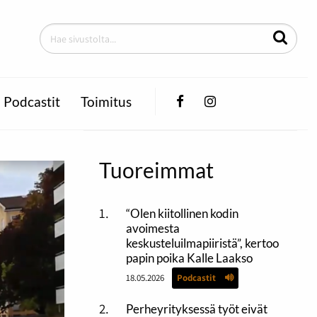
Facebook
Instagram
Podcastit
Toimitus
Tuoreimmat
“Olen kiitollinen kodin
avoimesta
keskusteluilmapiiristä”, kertoo
papin poika Kalle Laakso
18.05.2026
Podcastit
Perheyrityksessä työt eivät