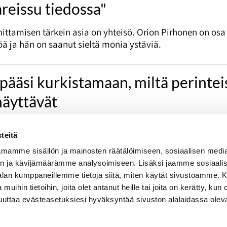
reissu tiedossa"
nittamisen tärkein asia on yhteisö. Orion Pirhonen on osa
öä ja hän on saanut sieltä monia ystäviä.
pääsi kurkistamaan, miltä perintei
 näyttävät
t sitsilaulut voivat olla peräisin jopa 1940-luvulta. Turun
 Germanica ja Digit järjestivät kaveriteemaisen
teitä
atapahtuman.
mamme sisällön ja mainosten räätälöimiseen, sosiaalisen medi
n ja kävijämäärämme analysoimiseen. Lisäksi jaamme sosiaali
-alan kumppaneillemme tietoja siitä, miten käytät sivustoamme
 muihin tietoihin, joita olet antanut heille tai joita on kerätty, kun 
muuttaa evästeasetuksiesi hyväksyntää sivuston alalaidassa olev