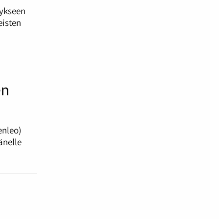
tykseen
eisten
en
enleo)
änelle