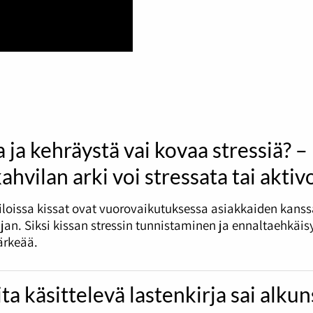
 ja kehräystä vai kovaa stressiä? –
ahvilan arki voi stressata tai aktiv
loissa kissat ovat vuorovaikutuksessa asiakkaiden kans
jan. Siksi kissan stressin tunnistaminen ja ennaltaehkäis
tärkeää.
ta käsittelevä lastenkirja sai alku