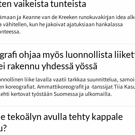
ten vaikeista tunteista
ämaan ja Keanne van de Kreeken runokuvakirjan idea alk
vähitellen, kun he jakoivat ajatuksiaan hankalassa
anteessa.
rafi ohjaa myös luonnollista liike
ei rakennu yhdessä yössä
uonnollinen liike lavalla vaatii tarkkaa suunnittelua, samo
en koreografiat. Ammattikoreografit ja -tanssijat Tiia Kas
Lehti kertovat työstään Suomessa ja ulkomailla.
e tekoälyn avulla tehty kappale
u?