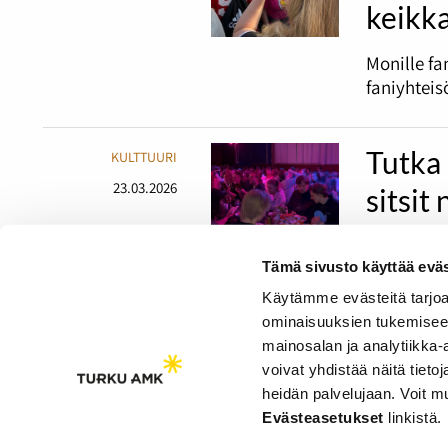
keikka
Monille fa
faniyhteis
Tutka 
KULTTUURI
23.03.2026
sitsit
Perinteise
yliopiston
Tämä sivusto käyttää eväs
opiskelij
Käytämme evästeitä tarjoa
ominaisuuksien tukemisee
mainosalan ja analytiikka
voivat yhdistää näitä tietoja
heidän palvelujaan. Voit 
Saavutettavuusseloste
Evästeasetukset
linkistä.
Evästeasetukset