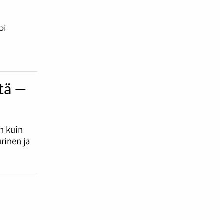
oi
ttä —
in kuin
urinen ja