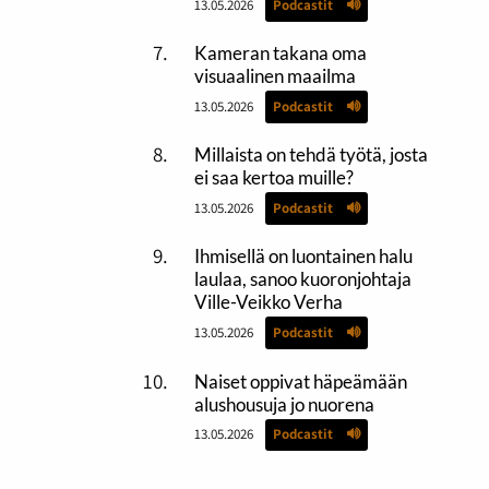
13.05.2026
Podcastit
Kameran takana oma
visuaalinen maailma
13.05.2026
Podcastit
Millaista on tehdä työtä, josta
ei saa kertoa muille?
13.05.2026
Podcastit
Ihmisellä on luontainen halu
laulaa, sanoo kuoronjohtaja
Ville-Veikko Verha
13.05.2026
Podcastit
Naiset oppivat häpeämään
alushousuja jo nuorena
13.05.2026
Podcastit