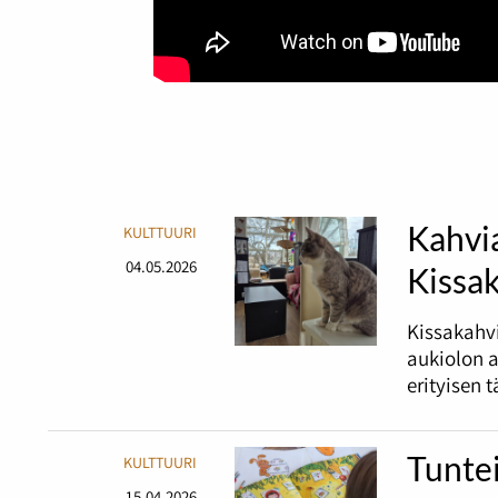
Kahvia
KULTTUURI
04.05.2026
Kissak
Kissakahvi
aukiolon a
erityisen 
Tuntei
KULTTUURI
15.04.2026