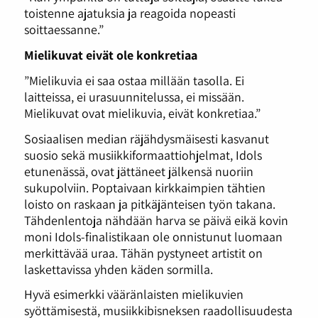
toistenne ajatuksia ja reagoida nopeasti
soittaessanne.”
Mielikuvat eivät ole konkretiaa
”Mielikuvia ei saa ostaa millään tasolla. Ei
laitteissa, ei urasuunnitelussa, ei missään.
Mielikuvat ovat mielikuvia, eivät konkretiaa.”
Sosiaalisen median räjähdysmäisesti kasvanut
suosio sekä musiikkiformaattiohjelmat, Idols
etunenässä, ovat jättäneet jälkensä nuoriin
sukupolviin. Poptaivaan kirkkaimpien tähtien
loisto on raskaan ja pitkäjänteisen työn takana.
Tähdenlentoja nähdään harva se päivä eikä kovin
moni Idols-finalistikaan ole onnistunut luomaan
merkittävää uraa. Tähän pystyneet artistit on
laskettavissa yhden käden sormilla.
Hyvä esimerkki vääränlaisten mielikuvien
syöttämisestä, musiikkibisneksen raadollisuudesta