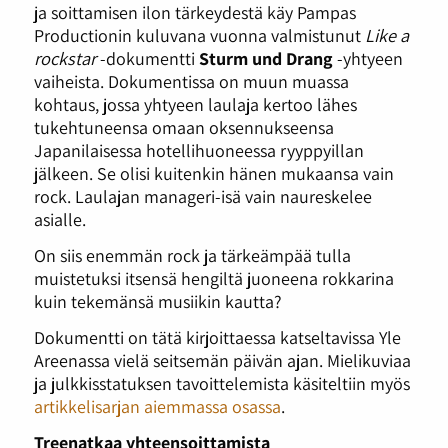
ja soittamisen ilon tärkeydestä käy Pampas
Productionin kuluvana vuonna valmistunut
Like a
rockstar
-dokumentti
Sturm und Drang
-yhtyeen
vaiheista. Dokumentissa on muun muassa
kohtaus, jossa yhtyeen laulaja kertoo lähes
tukehtuneensa omaan oksennukseensa
Japanilaisessa hotellihuoneessa ryyppyillan
jälkeen. Se olisi kuitenkin hänen mukaansa vain
rock. Laulajan manageri-isä vain naureskelee
asialle.
On siis enemmän rock ja tärkeämpää tulla
muistetuksi itsensä hengiltä juoneena rokkarina
kuin tekemänsä musiikin kautta?
Dokumentti on tätä kirjoittaessa katseltavissa Yle
Areenassa vielä seitsemän päivän ajan. Mielikuviaa
ja julkkisstatuksen tavoittelemista käsiteltiin myös
artikkelisarjan aiemmassa osassa
.
Treenatkaa yhteensoittamista