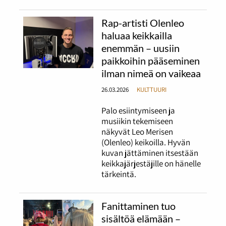
Rap-artisti Olenleo
haluaa keikkailla
enemmän – uusiin
paikkoihin pääseminen
ilman nimeä on vaikeaa
26.03.2026
KULTTUURI
Palo esiintymiseen ja
musiikin tekemiseen
näkyvät Leo Merisen
(Olenleo) keikoilla. Hyvän
kuvan jättäminen itsestään
keikkajärjestäjille on hänelle
tärkeintä.
Fanittaminen tuo
sisältöä elämään –