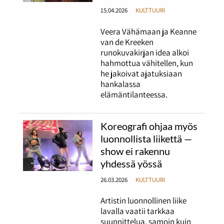
15.04.2026
KULTTUURI
Veera Vähämaan ja Keanne
van de Kreeken
runokuvakirjan idea alkoi
hahmottua vähitellen, kun
he jakoivat ajatuksiaan
hankalassa
elämäntilanteessa.
Koreografi ohjaa myös
luonnollista liikettä —
show ei rakennu
yhdessä yössä
26.03.2026
KULTTUURI
Artistin luonnollinen liike
lavalla vaatii tarkkaa
suunnittelua, samoin kuin