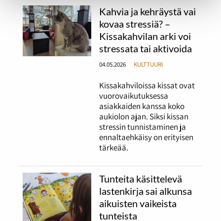
Kahvia ja kehräystä vai
kovaa stressiä? –
Kissakahvilan arki voi
stressata tai aktivoida
04.05.2026
KULTTUURI
Kissakahviloissa kissat ovat
vuorovaikutuksessa
asiakkaiden kanssa koko
aukiolon ajan. Siksi kissan
stressin tunnistaminen ja
ennaltaehkäisy on erityisen
tärkeää.
Tunteita käsittelevä
lastenkirja sai alkunsa
aikuisten vaikeista
tunteista