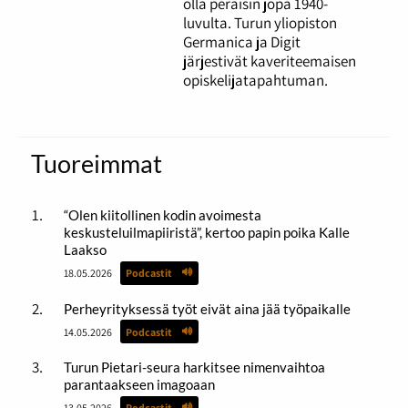
olla peräisin jopa 1940-
luvulta. Turun yliopiston
Germanica ja Digit
järjestivät kaveriteemaisen
opiskelijatapahtuman.
Tuoreimmat
“Olen kiitollinen kodin avoimesta
keskusteluilmapiiristä”, kertoo papin poika Kalle
Laakso
18.05.2026
Podcastit
Perheyrityksessä työt eivät aina jää työpaikalle
14.05.2026
Podcastit
Turun Pietari-seura harkitsee nimenvaihtoa
parantaakseen imagoaan
13.05.2026
Podcastit