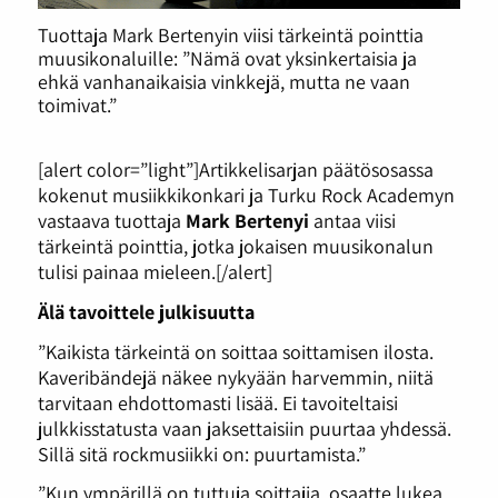
Tuottaja Mark Bertenyin viisi tärkeintä pointtia
muusikonaluille: ”Nämä ovat yksinkertaisia ja
ehkä vanhanaikaisia vinkkejä, mutta ne vaan
toimivat.”
[alert color=”light”]Artikkelisarjan päätösosassa
kokenut musiikkikonkari ja Turku Rock Academyn
vastaava tuottaja
Mark Bertenyi
antaa viisi
tärkeintä pointtia, jotka jokaisen muusikonalun
tulisi painaa mieleen.[/alert]
Älä tavoittele julkisuutta
”Kaikista tärkeintä on soittaa soittamisen ilosta.
Kaveribändejä näkee nykyään harvemmin, niitä
tarvitaan ehdottomasti lisää. Ei tavoiteltaisi
julkkisstatusta vaan jaksettaisiin puurtaa yhdessä.
Sillä sitä rockmusiikki on: puurtamista.”
”Kun ympärillä on tuttuja soittajia, osaatte lukea