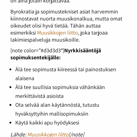
on aina jotain korjattavaa.”
Byrokratia ja sopimustekniset asiat harvemmin
kiinnostavat nuorta muusikonalkua, mutta omat
oikeudet olisi hyvä tietää. Tähän auttaa
esimerkiksi
Muusikkojen liitto
, joka tarjoaa
lakimiespalveluja muusikoille.
[note color=”#d3d3d3″]
Nyrkkisääntöjä
sopimuksentekijälle:
Älä tee sopimusta kiireessä tai painostuksen
alaisena
Älä tee suullisia sopimuksia vähänkään
merkittävistä asioista
Ota selvää alan käytännöstä, tutustu
hyväksyttyihin mallisopimuksiin
Käytä kaikki apu hyödyksesi
Lähde:
Muusikkojen liitto
[/note]