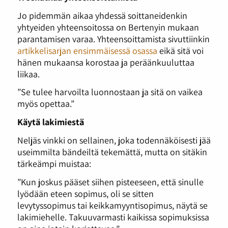
Jo pidemmän aikaa yhdessä soittaneidenkin
yhtyeiden yhteensoitossa on Bertenyin mukaan
parantamisen varaa. Yhteensoittamista sivuttiinkin
artikkelisarjan ensimmäisessä osassa
eikä sitä voi
hänen mukaansa korostaa ja peräänkuuluttaa
liikaa.
”Se tulee harvoilta luonnostaan ja sitä on vaikea
myös opettaa.”
Käytä lakimiestä
Neljäs vinkki on sellainen, joka todennäköisesti jää
useimmilta bändeiltä tekemättä, mutta on sitäkin
tärkeämpi muistaa:
”Kun joskus pääset siihen pisteeseen, että sinulle
lyödään eteen sopimus, oli se sitten
levytyssopimus tai keikkamyyntisopimus, näytä se
lakimiehelle. Takuuvarmasti kaikissa sopimuksissa