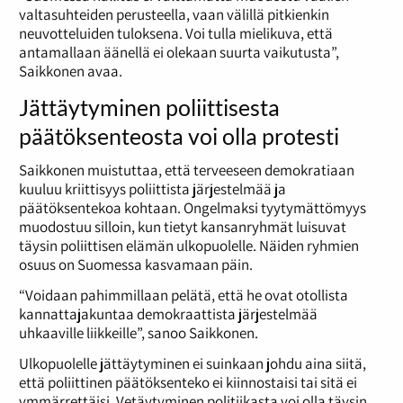
valtasuhteiden perusteella, vaan välillä pitkienkin
neuvotteluiden tuloksena. Voi tulla mielikuva, että
antamallaan äänellä ei olekaan suurta vaikutusta”,
Saikkonen avaa.
Jättäytyminen poliittisesta
päätöksenteosta voi olla protesti
Saikkonen muistuttaa, että terveeseen demokratiaan
kuuluu kriittisyys poliittista järjestelmää ja
päätöksentekoa kohtaan. Ongelmaksi tyytymättömyys
muodostuu silloin, kun tietyt kansanryhmät luisuvat
täysin poliittisen elämän ulkopuolelle. Näiden ryhmien
osuus on Suomessa kasvamaan päin.
“Voidaan pahimmillaan pelätä, että he ovat otollista
kannattajakuntaa demokraattista järjestelmää
uhkaaville liikkeille”, sanoo Saikkonen.
Ulkopuolelle jättäytyminen ei suinkaan johdu aina siitä,
että poliittinen päätöksenteko ei kiinnostaisi tai sitä ei
ymmärrettäisi. Vetäytyminen politiikasta voi olla täysin