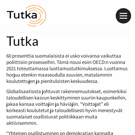
Valik
Tutka
60 prosenttia suomalaisista ei usko voivansa vaikuttaa
poliittisiin prosesseihin. Tämä nousi esiin OECD:n vuonna
2021 toteuttamassa luottamustutkimuksessa. Luottamus
horjuu etenkin maaseudulla asuvien, matalammin
koulutettujen ja pienituloisten keskuudessa.
Globalisaatiosta johtuvat rakennemuutokset, esimerkiksi
taloudellisen kasvun keskittyminen suuriin kaupunkeihin,
jakaa kansaa voittajiin ja häviäjiin. “Voittajat” eli
korkeasti koulutetut ja taloudellisesti hyvin menestyvät
suomalaiset osallistuvat politiikkaan muita
aktiivisemmin.
“Yhteinen osallistuminen on demokratian kannalta