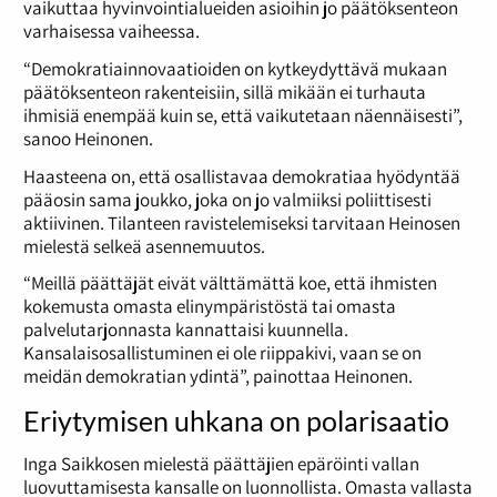
vaikuttaa hyvinvointialueiden asioihin jo päätöksenteon
varhaisessa vaiheessa.
“Demokratiainnovaatioiden on kytkeydyttävä mukaan
päätöksenteon rakenteisiin, sillä mikään ei turhauta
ihmisiä enempää kuin se, että vaikutetaan näennäisesti”,
sanoo Heinonen.
Haasteena on, että osallistavaa demokratiaa hyödyntää
pääosin sama joukko, joka on jo valmiiksi poliittisesti
aktiivinen. Tilanteen ravistelemiseksi tarvitaan Heinosen
mielestä selkeä asennemuutos.
“Meillä päättäjät eivät välttämättä koe, että ihmisten
kokemusta omasta elinympäristöstä tai omasta
palvelutarjonnasta kannattaisi kuunnella.
Kansalaisosallistuminen ei ole riippakivi, vaan se on
meidän demokratian ydintä”, painottaa Heinonen.
Eriytymisen uhkana on polarisaatio
Inga Saikkosen mielestä päättäjien epäröinti vallan
luovuttamisesta kansalle on luonnollista. Omasta vallasta