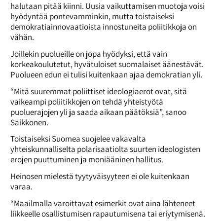
halutaan pitää kiinni. Uusia vaikuttamisen muotoja voisi
hyödyntää pontevamminkin, mutta toistaiseksi
demokratiainnovaatioista innostuneita poliitikkoja on
vähän.
Joillekin puolueille on jopa hyödyksi, että vain
korkeakoulutetut, hyvätuloiset suomalaiset äänestävät.
Puolueen edun ei tulisi kuitenkaan ajaa demokratian yli.
“Mitä suuremmat poliittiset ideologiaerot ovat, sitä
vaikeampi poliitikkojen on tehdä yhteistyötä
puoluerajojen yli ja saada aikaan päätöksiä”, sanoo
Saikkonen.
Toistaiseksi Suomea suojelee vakavalta
yhteiskunnalliselta polarisaatiolta suurten ideologisten
erojen puuttuminen ja moniääninen hallitus.
Heinosen mielestä tyytyväisyyteen ei ole kuitenkaan
varaa.
“Maailmalla varoittavat esimerkit ovat aina lähteneet
liikkeelle osallistumisen rapautumisena tai eriytymisenä.