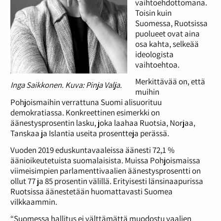
vaihtoehdottomana.
Toisin kuin
Suomessa, Ruotsissa
puolueet ovat aina
osa kahta, selkeää
ideologista
vaihtoehtoa.
Merkittävää on, että
Inga Saikkonen. Kuva: Pinja Valja.
muihin
Pohjoismaihin verrattuna Suomi alisuorituu
demokratiassa. Konkreettinen esimerkki on
äänestysprosentin lasku, joka laahaa Ruotsia, Norjaa,
Tanskaa ja Islantia useita prosentteja perässä.
Vuoden 2019 eduskuntavaaleissa äänesti 72,1 %
äänioikeutetuista suomalaisista. Muissa Pohjoismaissa
viimeisimpien parlamenttivaalien äänestysprosentti on
ollut 77 ja 85 prosentin välillä. Erityisesti länsinaapurissa
Ruotsissa äänestetään huomattavasti Suomea
vilkkaammin.
“Suomessa hallitus ei välttämättä muodostu vaalien