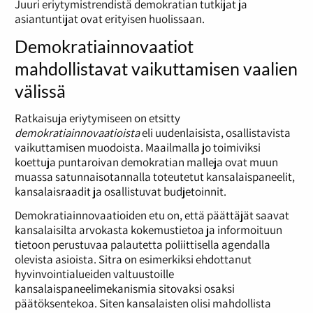
Juuri eriytymistrendistä demokratian tutkijat ja
asiantuntijat ovat erityisen huolissaan.
Demokratiainnovaatiot
mahdollistavat vaikuttamisen vaalien
välissä
Ratkaisuja eriytymiseen on etsitty
demokratiainnovaatioista
eli uudenlaisista, osallistavista
vaikuttamisen muodoista. Maailmalla jo toimiviksi
koettuja puntaroivan demokratian malleja ovat muun
muassa satunnaisotannalla toteutetut kansalaispaneelit,
kansalaisraadit ja osallistuvat budjetoinnit.
Demokratiainnovaatioiden etu on, että päättäjät saavat
kansalaisilta arvokasta kokemustietoa ja informoituun
tietoon perustuvaa palautetta poliittisella agendalla
olevista asioista. Sitra on esimerkiksi ehdottanut
hyvinvointialueiden valtuustoille
kansalaispaneelimekanismia sitovaksi osaksi
päätöksentekoa. Siten kansalaisten olisi mahdollista