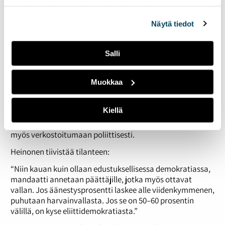
muuttaa evästeasetuksiesi hyväksyntää sivuston
alalaidassa olevasta
Evästeasetukset
linkistä.
Näytä tiedot
Salli
Sitran Demokratia ja osallisuus -teeman
johtaja Veera Heinonen. Kuva: Miikka
Pirinen.
Muokkaa
korkeakoulutetut, varakkaat kaupunkilaiset äänestävät ja
myös
saavat äänensä kuuluville. Poliittisen
Kiellä
päätöksenteon tulokset alkavat palvella yhä enenevissä
määrin juuri eliittiä, joka on aktiivisempi äänestämään ja
myös verkostoitumaan poliittisesti.
Heinonen tiivistää tilanteen:
“Niin kauan kuin ollaan edustuksellisessa demokratiassa,
mandaatti annetaan päättäjille, jotka myös ottavat
vallan. Jos äänestysprosentti laskee alle viidenkymmenen,
puhutaan harvainvallasta. Jos se on 50–60 prosentin
välillä, on kyse eliittidemokratiasta.”