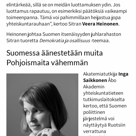
elintärkeää, sillä se on meidän luottamuksen ydin. Jos
luottamus rapautuu, on esimerkiksi päätöksiä vaikeampi
toimeenpanna. Tämä voi pahimmillaan heijastua jopa
yhteiskuntarauhaan”, kertoo Sitran
Veera Heinonen
.
Heinonen johtaa Suomen itsenäisyyden juhlarahaston
Sitran tuoretta
Demokratia ja osallisuus
-teemaa.
Suomessa äänestetään muita
Pohjoismaita vähemmän
Akatemiatutkija
Inga
Saikkonen
Åbo
Akademin
yhteiskuntatieteen
tutkimuslaitokselta
kertoo, että Suomen
poliittinen
järjestelmä voi
näyttäytyä Ruotsiin
verrattuna