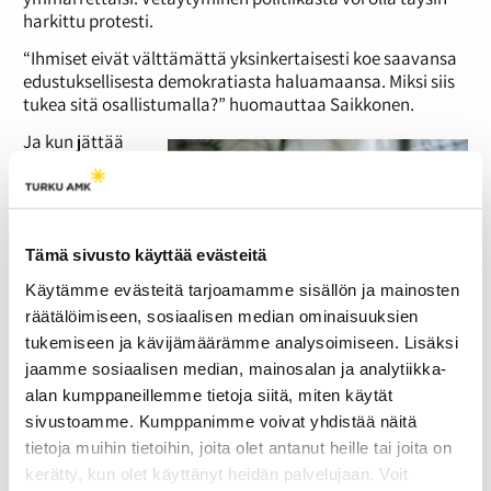
harkittu protesti.
“Ihmiset eivät välttämättä yksinkertaisesti koe saavansa
edustuksellisesta demokratiasta haluamaansa. Miksi siis
tukea sitä osallistumalla?” huomauttaa Saikkonen.
Ja kun jättää
osallistumatta,
niin joku toinen
kyllä ottaa
vapautuneen
tilan
Tämä sivusto käyttää evästeitä
itselleen. Hyvin
Käytämme evästeitä tarjoamamme sisällön ja mainosten
resurssoidut
räätälöimiseen, sosiaalisen median ominaisuuksien
kansalaiset eli
tukemiseen ja kävijämäärämme analysoimiseen. Lisäksi
jaamme sosiaalisen median, mainosalan ja analytiikka-
alan kumppaneillemme tietoja siitä, miten käytät
sivustoamme. Kumppanimme voivat yhdistää näitä
tietoja muihin tietoihin, joita olet antanut heille tai joita on
kerätty, kun olet käyttänyt heidän palvelujaan. Voit