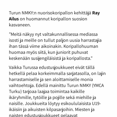
Turun NMKY:n nuorisokoripallon kehittäjä
Ray
Ailus
on huomannut koripallon suosion
kasvaneen.
”Meitä näkyy nyt valtakunnallisessa mediassa
isosti ja meille on tullut paljon uusia harrastajia
ihan tässä viime aikoinakin. Koripallohuuman
huomaa myös siitä, kun juniorit puhuvat
keskenään susijengiläisistä ja koripallosta.”
Vaikka Turussa edustusjoukkueet eivät tällä
hetkellä pelaa korkeimmalla sarjatasolla, on lajin
harrastamiselle ja sen aloittamiselle monia
vaihtoehtoja. Edellä mainittu Turun NMKY (YMCA
Turku) tarjoaa laajaa toimintaa kaikille
ikäryhmille, tytöille ja pojille sekä miehille ja
naisille. Joukkueita löytyy esikoululaisista U19-
ikäisiin ja aikuisten kilpasarjoihin. Miesten ja
naisten edustusjoukkueet pelaavat