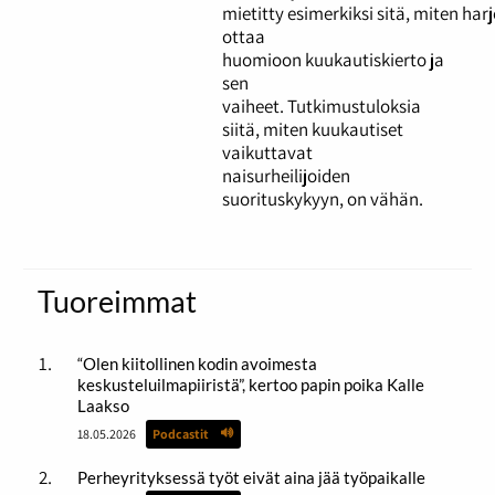
mietitty esimerkiksi sitä, miten ha
ottaa
huomioon kuukautiskierto ja
sen
vaiheet. Tutkimustuloksia
siitä, miten kuukautiset
vaikuttavat
naisurheilijoiden
suorituskykyyn, on vähän.
Tuoreimmat
“Olen kiitollinen kodin avoimesta
keskusteluilmapiiristä”, kertoo papin poika Kalle
Laakso
18.05.2026
Podcastit
Perheyrityksessä työt eivät aina jää työpaikalle