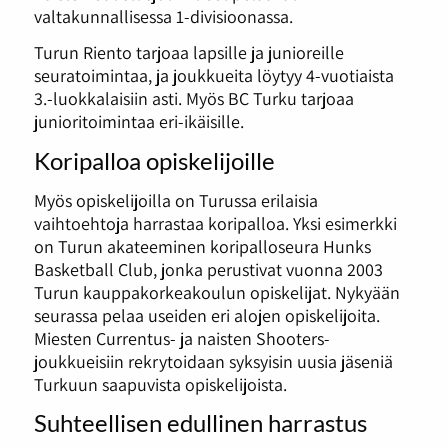
valtakunnallisessa 1-divisioonassa.
Turun Riento tarjoaa lapsille ja junioreille
seuratoimintaa, ja joukkueita löytyy 4-vuotiaista
3.-luokkalaisiin asti. Myös BC Turku tarjoaa
junioritoimintaa eri-ikäisille.
Koripalloa opiskelijoille
Myös opiskelijoilla on Turussa erilaisia
vaihtoehtoja harrastaa koripalloa. Yksi esimerkki
on Turun akateeminen koripalloseura Hunks
Basketball Club, jonka perustivat vuonna 2003
Turun kauppakorkeakoulun opiskelijat. Nykyään
seurassa pelaa useiden eri alojen opiskelijoita.
Miesten Currentus- ja naisten Shooters-
joukkueisiin rekrytoidaan syksyisin uusia jäseniä
Turkuun saapuvista opiskelijoista.
Suhteellisen edullinen harrastus