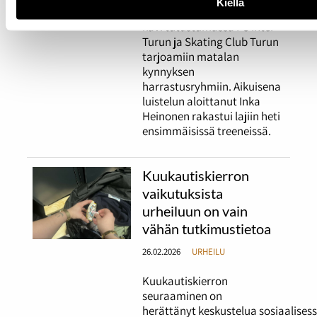
Kiellä
aikuisten seurassa. Tutka
kävi tutustumassa FC Inter
Turun ja Skating Club Turun
tarjoamiin matalan
kynnyksen
harrastusryhmiin. Aikuisena
luistelun aloittanut Inka
Heinonen rakastui lajiin heti
ensimmäisissä treeneissä.
Kuukautiskierron
vaikutuksista
urheiluun on vain
vähän tutkimustietoa
26.02.2026
URHEILU
Kuukautiskierron
seuraaminen on
herättänyt keskustelua sosiaalises