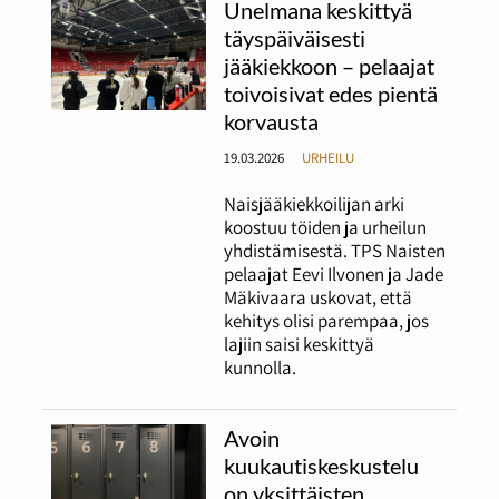
Unelmana keskittyä
täyspäiväisesti
jääkiekkoon – pelaajat
toivoisivat edes pientä
korvausta
19.03.2026
URHEILU
Naisjääkiekkoilijan arki
koostuu töiden ja urheilun
yhdistämisestä. TPS Naisten
pelaajat Eevi Ilvonen ja Jade
Mäkivaara uskovat, että
kehitys olisi parempaa, jos
lajiin saisi keskittyä
kunnolla.
Avoin
kuukautiskeskustelu
on yksittäisten