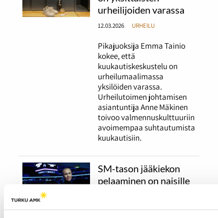
urheilijoiden varassa
12.03.2026
URHEILU
Pikajuoksija Emma Tainio
kokee, että
kuukautiskeskustelu on
urheilumaalimassa
yksilöiden varassa.
Urheilutoimen johtamisen
asiantuntija Anne Mäkinen
toivoo valmennuskulttuuriin
avoimempaa suhtautumista
kuukautisiin.
SM-tason jääkiekon
pelaaminen on naisille
kallista
05.03.2026
URHEILU