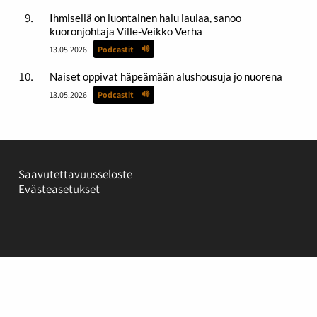
Ihmisellä on luontainen halu laulaa, sanoo
kuoronjohtaja Ville-Veikko Verha
13.05.2026
Podcastit
Naiset oppivat häpeämään alushousuja jo nuorena
13.05.2026
Podcastit
Saavutettavuusseloste
Evästeasetukset