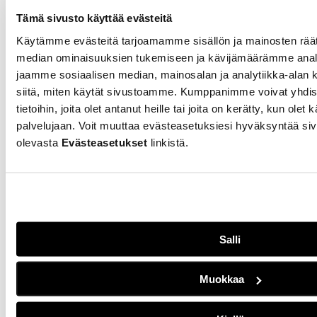
Suomessa on pelattu SM-
Tämä sivusto käyttää evästeitä
tasoista naisjääkiekkoa noin
Käytämme evästeitä tarjoamamme sisällön ja mainosten räät
40 vuotta, mutta lajin tasa-
median ominaisuuksien tukemiseen ja kävijämäärämme anal
arvotyö laahaa edelleen
jäljessä. Esimerkiksi
jaamme sosiaalisen median, mainosalan ja analytiikka-alan 
kausimaksut voivat olla
siitä, miten käytät sivustoamme. Kumppanimme voivat yhdistä
pelaajilla jopa tuhansia
tietoihin, joita olet antanut heille tai joita on kerätty, kun olet
euroja.
palvelujaan. Voit muuttaa evästeasetuksiesi hyväksyntää siv
olevasta
Evästeasetukset
linkistä.
Urheiluharrastuksen
voi aloittaa ilman
aiempaa kokemusta
myös aikuisena
Salli
02.03.2026
URHEILU
Aikuisena
Muokkaa
urheiluharrastuksen
aloittaneelle treeni voi olla
omaa aikaa toisten