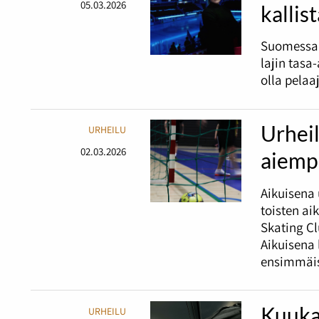
05.03.2026
kallis
Suomessa 
lajin tasa
olla pelaa
Urheil
URHEILU
02.03.2026
aiemp
Aikuisena 
toisten ai
Skating C
Aikuisena 
ensimmäis
Kuuka
URHEILU