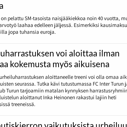
ta
on pelattu SM-tasoista naisjääkiekkoa noin 40 vuotta, m
-arvotyö laahaa edelleen jäljessä. Esimerkiksi kausimaksu
jilla jopa tuhansia euroja.
uharrastuksen voi aloittaa ilman
aa kokemusta myös aikuisena
urheiluharrastuksen aloittaneelle treeni voi olla omaa ai
kuisten seurassa. Tutka kävi tutustumassa FC Inter Turun j
lub Turun tarjoamiin matalan kynnyksen harrastusryhmii
luistelun aloittanut Inka Heinonen rakastui lajiin heti
issä treeneissä.
utiskierron vaikutuksista urheilu