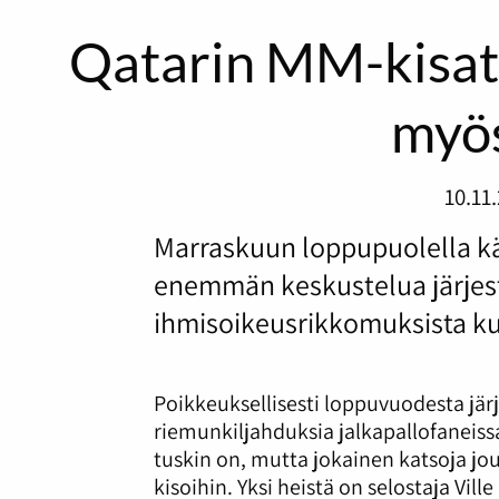
Qatarin MM-kisat
myös
10.11
Marraskuun loppupuolella kä
enemmän keskustelua järjes
ihmisoikeusrikkomuksista kuin
Poikkeuksellisesti loppuvuodesta järj
riemunkiljahduksia jalkapallofaneiss
tuskin on, mutta jokainen katsoja 
kisoihin. Yksi heistä on selostaja Vil