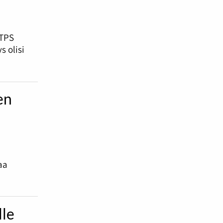
 TPS
s olisi
en
aa
lle