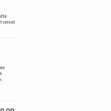
utta
t voivat
kaa
a
n.
un on