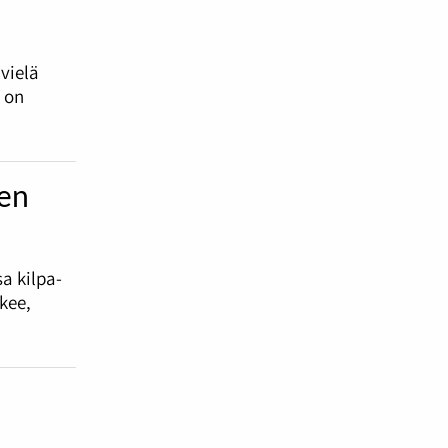
vielä
 on
en
a kilpa-
kee,