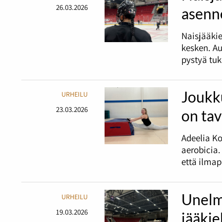
26.03.2026
asenne
Naisjääki
kesken. A
pystyä tu
Joukk
URHEILU
23.03.2026
on tav
Adeelia Ko
aerobicia.
että ilmap
Unelma
URHEILU
19.03.2026
jääkie