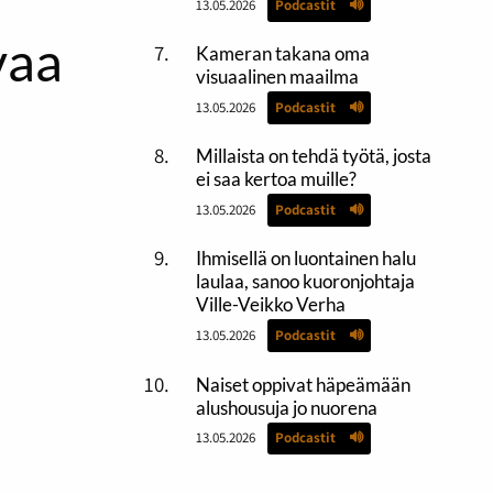
13.05.2026
Podcastit
vaa
Kameran takana oma
visuaalinen maailma
13.05.2026
Podcastit
Millaista on tehdä työtä, josta
ei saa kertoa muille?
13.05.2026
Podcastit
Ihmisellä on luontainen halu
laulaa, sanoo kuoronjohtaja
Ville-Veikko Verha
13.05.2026
Podcastit
Naiset oppivat häpeämään
alushousuja jo nuorena
13.05.2026
Podcastit