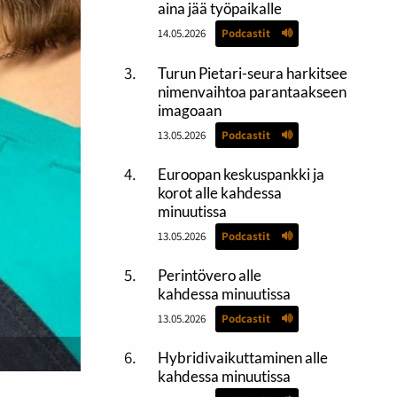
aina jää työpaikalle
14.05.2026
Podcastit
Turun Pietari-seura harkitsee
nimenvaihtoa parantaakseen
imagoaan
13.05.2026
Podcastit
Euroopan keskuspankki ja
korot alle kahdessa
minuutissa
13.05.2026
Podcastit
Perintövero alle
kahdessa minuutissa
13.05.2026
Podcastit
Hybridivaikuttaminen alle
kahdessa minuutissa