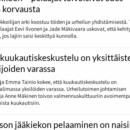
ä korvausta
kkoilijan arki koostuu töiden ja urheilun yhdistämisestä.
laajat Eevi Ilvonen ja Jade Mäkivaara uskovat, että kehity
jos lajiin saisi keskittyä kunnolla.
kuukautiskeskustelu on yksittäist
ijoiden varassa
ija Emma Tainio kokee, että kuukautiskeskustelu on
alimassa yksilöiden varassa. Urheilutoimen johtamisen
ija Anne Mäkinen toivoo valmennuskulttuuriin avoimemp
ista kuukautisiin.
son jääkiekon pelaaminen on naisi