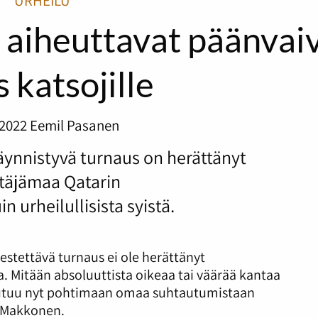
URHEILU
 aiheuttavat päänvai
 katsojille
.2022
Eemil Pasanen
ynnistyvä turnaus on herättänyt
täjämaa Qatarin
 urheilullisista syistä.
estettävä turnaus ei ole herättänyt
a. Mitään absoluuttista oikeaa tai väärää kantaa
joutuu nyt pohtimaan omaa suhtautumistaan
le Makkonen.