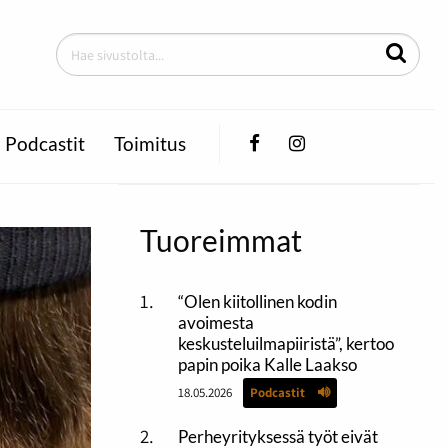
Facebook
Instagram
Podcastit
Toimitus
Tuoreimmat
“Olen kiitollinen kodin
avoimesta
keskusteluilmapiiristä”, kertoo
papin poika Kalle Laakso
18.05.2026
Podcastit
Perheyrityksessä työt eivät