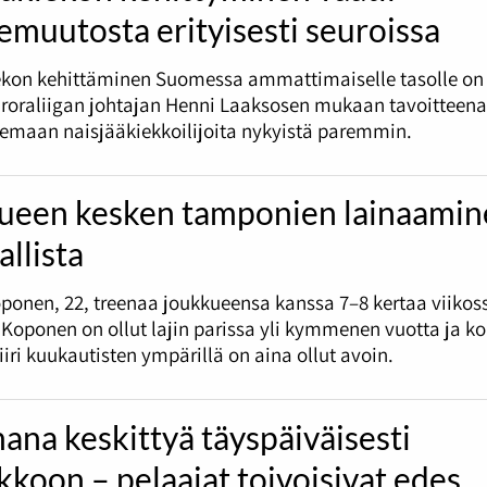
muutosta erityisesti seuroissa
ekon kehittäminen Suomessa ammattimaiselle tasolle on 
uroraliigan johtajan Henni Laaksosen mukaan tavoitteena
kemaan naisjääkiekkoilijoita nykyistä paremmin.
ueen kesken tamponien lainaamin
allista
ponen, 22, treenaa joukkueensa kanssa 7–8 kertaa viikoss
 Koponen on ollut lajin parissa yli kymmenen vuotta ja ko
iiri kuukautisten ympärillä on aina ollut avoin.
na keskittyä täyspäiväisesti
kkoon – pelaajat toivoisivat edes