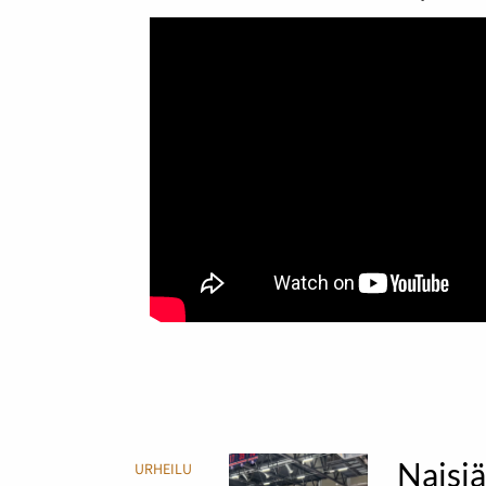
Naisjä
URHEILU