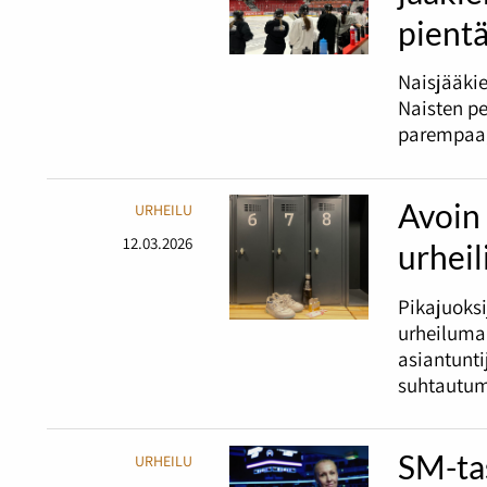
pient
Naisjääkie
Naisten pe
parempaa, 
Avoin 
URHEILU
12.03.2026
urheil
Pikajuoks
urheiluma
asiantunt
suhtautum
SM-ta
URHEILU