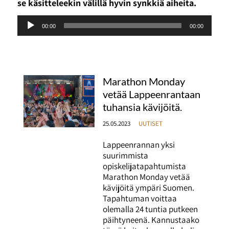
se käsitteleekin välillä hyvin synkkiä aiheita.
Äänitoistin
00:00
00:00
Marathon Monday
vetää Lappeenrantaan
tuhansia kävijöitä.
25.05.2023
UUTISET
Lappeenrannan yksi
suurimmista
opiskelijatapahtumista
Marathon Monday vetää
kävijöitä ympäri Suomen.
Tapahtuman voittaa
olemalla 24 tuntia putkeen
päihtyneenä. Kannustaako