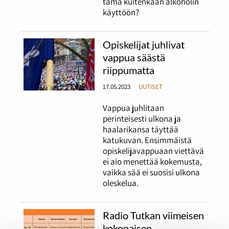
tämä kuitenkaan alkoholin
käyttöön?
Opiskelijat juhlivat
vappua säästä
riippumatta
17.05.2023
UUTISET
Vappua juhlitaan
perinteisesti ulkona ja
haalarikansa täyttää
katukuvan. Ensimmäistä
opiskelijavappuaan viettävä
ei aio menettää kokemusta,
vaikka sää ei suosisi ulkona
oleskelua.
Radio Tutkan viimeisen
kokonaisen