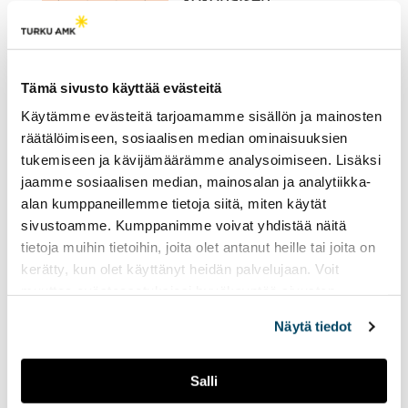
lähetysviikon kruunaa
Miisa Grekovin vierailu
17.04.2023
UUTISET
Tämä sivusto käyttää evästeitä
Radio Tutkan kevätkautta
Käytämme evästeitä tarjoamamme sisällön ja mainosten
on jäljellä enää kaksi
räätälöimiseen, sosiaalisen median ominaisuuksien
viikkoa.
tukemiseen ja kävijämäärämme analysoimiseen. Lisäksi
jaamme sosiaalisen median, mainosalan ja analytiikka-
alan kumppaneillemme tietoja siitä, miten käytät
Radio Tutkan toisella
sivustoamme. Kumppanimme voivat yhdistää näitä
lähetysviikolla
tietoja muihin tietoihin, joita olet antanut heille tai joita on
pääteemana on
kerätty, kun olet käyttänyt heidän palvelujaan. Voit
ystävyys
muuttaa evästeasetuksiesi hyväksyntää sivuston
14.02.2023
UUTISET
alalaidassa olevasta
Evästeasetukset
linkistä.
Näytä tiedot
Tällä viikolla lähetyksissä
näkyy ja kuuluu ystäväpäivä
sekä Suomen yksi suurin
Salli
opiskelijatapahtuma