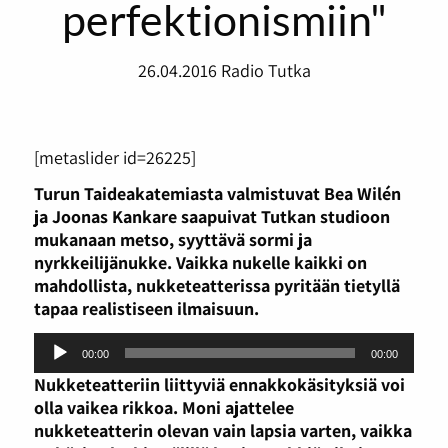
perfektionismiin"
26.04.2016
Radio Tutka
[metaslider id=26225]
Turun Taideakatemiasta valmistuvat Bea Wilén
ja Joonas Kankare saapuivat Tutkan studioon
mukanaan metso, syyttävä sormi ja
nyrkkeilijänukke. Vaikka nukelle kaikki on
mahdollista, nukketeatterissa pyritään tietyllä
tapaa realistiseen ilmaisuun.
Äänitoistin
00:00
00:00
Nukketeatteriin liittyviä ennakkokäsityksiä voi
olla vaikea rikkoa. Moni ajattelee
nukketeatterin olevan vain lapsia varten, vaikka