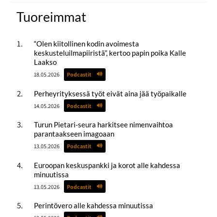
Tuoreimmat
“Olen kiitollinen kodin avoimesta
keskusteluilmapiiristä”, kertoo papin poika Kalle
Laakso
18.05.2026
Podcastit
Perheyrityksessä työt eivät aina jää työpaikalle
14.05.2026
Podcastit
Turun Pietari-seura harkitsee nimenvaihtoa
parantaakseen imagoaan
13.05.2026
Podcastit
Euroopan keskuspankki ja korot alle kahdessa
minuutissa
13.05.2026
Podcastit
Perintövero alle kahdessa minuutissa