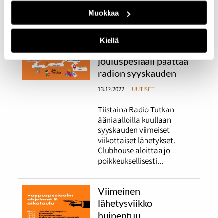
Pikkulaskiainen.
Muokkaa
Radio Tutkan
Kiellä
perinteinen
jouluspesiaali päättää
radion syyskauden
13.12.2022
UUTISET
Tiistaina Radio Tutkan
ääniaalloilla kuullaan
syyskauden viimeiset
viikottaiset lähetykset.
Clubhouse aloittaa jo
poikkeuksellisesti...
Viimeinen
lähetysviikko
huipentuu