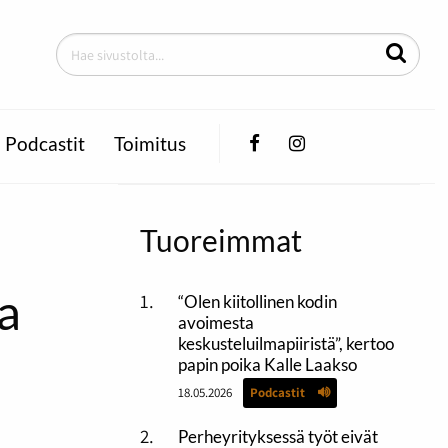
Facebook
Instagram
Podcastit
Toimitus
Tuoreimmat
a
“Olen kiitollinen kodin
avoimesta
keskusteluilmapiiristä”, kertoo
papin poika Kalle Laakso
18.05.2026
Podcastit
Perheyrityksessä työt eivät