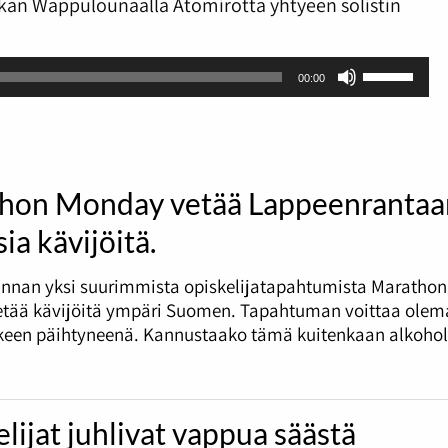
ukan Wappulounaalla Atomirotta yhtyeen solistin
Nuolinäpp
00:00
ylös
ja
alas
säädät
äänenvoi
hon Monday vetää Lappeenrantaa
suuremm
ia kävijöitä.
ja
pienemmä
nnan yksi suurimmista opiskelijatapahtumista Marathon
tää kävijöitä ympäri Suomen. Tapahtuman voittaa olema
tkeen päihtyneenä. Kannustaako tämä kuitenkaan alkohol
lijat juhlivat vappua säästä