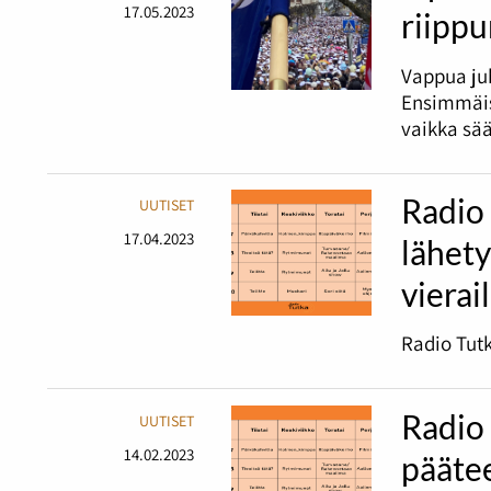
17.05.2023
riipp
Vappua juh
Ensimmäis
vaikka sää
Radio
UUTISET
17.04.2023
lähet
vierai
Radio Tutk
Radio 
UUTISET
14.02.2023
pääte