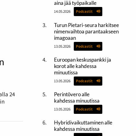
aina jää työpaikalle
14.05.2026
Podcastit
äimillä
Turun Pietari-seura harkitsee
nimenvaihtoa parantaakseen
imagoaan
13.05.2026
Podcastit
makkuutta
n
Euroopan keskuspankki ja
aksi
korot alle kahdessa
minuutissa
ksi.
13.05.2026
Podcastit
lla 24
Perintövero alle
kahdessa minuutissa
in
13.05.2026
Podcastit
Hybridivaikuttaminen alle
kahdessa minuutissa