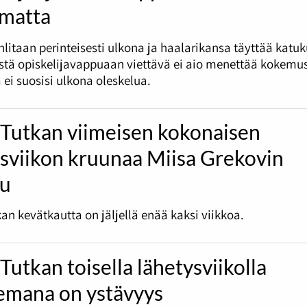
umatta
litaan perinteisesti ulkona ja haalarikansa täyttää katu
tä opiskelijavappuaan viettävä ei aio menettää kokemus
 ei suosisi ulkona oleskelua.
 Tutkan viimeisen kokonaisen
ysviikon kruunaa Miisa Grekovin
lu
an kevätkautta on jäljellä enää kaksi viikkoa.
Tutkan toisella lähetysviikolla
emana on ystävyys