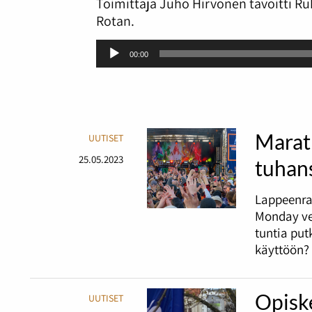
Toimittaja Juho Hirvonen tavoitti R
Rotan.
Äänitoistin
00:00
Marat
UUTISET
25.05.2023
tuhans
Lappeenra
Monday ve
tuntia pu
käyttöön?
Opiske
UUTISET