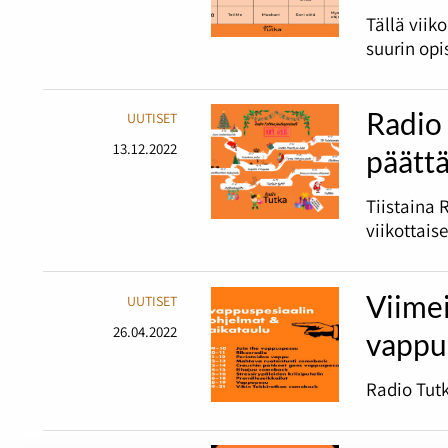
Tällä viik
suurin opi
Radio 
UUTISET
13.12.2022
päätt
Tiistaina 
viikottais
Viime
UUTISET
26.04.2022
vappu
Radio Tutk