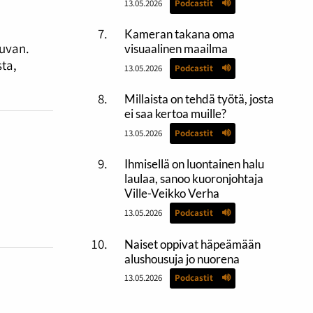
13.05.2026
Podcastit
Kameran takana oma
kuvan.
visuaalinen maailma
ta,
13.05.2026
Podcastit
Millaista on tehdä työtä, josta
ei saa kertoa muille?
13.05.2026
Podcastit
Ihmisellä on luontainen halu
laulaa, sanoo kuoronjohtaja
Ville-Veikko Verha
13.05.2026
Podcastit
Naiset oppivat häpeämään
alushousuja jo nuorena
13.05.2026
Podcastit