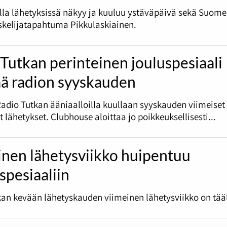
olla lähetyksissä näkyy ja kuuluu ystäväpäivä sekä Suome
skelijatapahtuma Pikkulaskiainen.
Tutkan perinteinen jouluspesiaali
ää radion syyskauden
Radio Tutkan ääniaalloilla kuullaan syyskauden viimeiset
et lähetykset. Clubhouse aloittaa jo poikkeuksellisesti...
inen lähetysviikko huipentuu
spesiaaliin
an kevään lähetyskauden viimeinen lähetysviikko on tääl