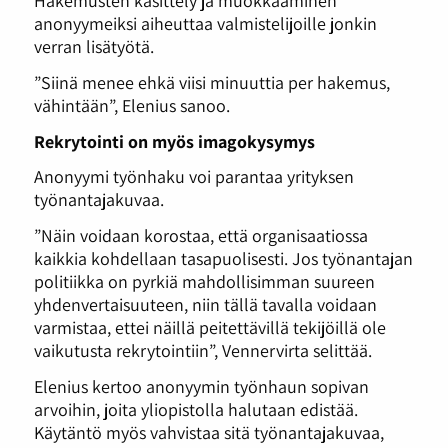
anonyymeiksi aiheuttaa valmistelijoille jonkin
verran lisätyötä.
”Siinä menee ehkä viisi minuuttia per hakemus,
vähintään”, Elenius sanoo.
Rekrytointi on myös imagokysymys
Anonyymi työnhaku voi parantaa yrityksen
työnantajakuvaa.
”Näin voidaan korostaa, että organisaatiossa
kaikkia kohdellaan tasapuolisesti. Jos työnantajan
politiikka on pyrkiä mahdollisimman suureen
yhdenvertaisuuteen, niin tällä tavalla voidaan
varmistaa, ettei näillä peitettävillä tekijöillä ole
vaikutusta rekrytointiin”, Vennervirta selittää.
Elenius kertoo anonyymin työnhaun sopivan
arvoihin, joita yliopistolla halutaan edistää.
Käytäntö myös vahvistaa sitä työnantajakuvaa,