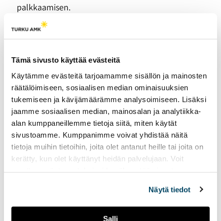
palkkaamisen.
”Voidaan ajatella, että työhön tarvittaisiin keski-
ikäinen nainen, mutta nuorella miehellä voi olla
juuri sopivat ominaisuudet”, hän selventää.
Tämä sivusto käyttää evästeitä
Käytämme evästeitä tarjoamamme sisällön ja mainosten
räätälöimiseen, sosiaalisen median ominaisuuksien
tukemiseen ja kävijämäärämme analysoimiseen. Lisäksi
Marathon Monday
jaamme sosiaalisen median, mainosalan ja analytiikka-
vetää Lappeenrantaan
alan kumppaneillemme tietoja siitä, miten käytät
tuhansia kävijöitä.
sivustoamme. Kumppanimme voivat yhdistää näitä
25.05.2023
UUTISET
tietoja muihin tietoihin, joita olet antanut heille tai joita on
kerätty, kun olet käyttänyt heidän palvelujaan. Voit
Lappeenrannan yksi
muuttaa evästeasetuksiesi hyväksyntää sivuston
suurimmista
alalaidassa olevasta
Evästeasetukset
linkistä.
opiskelijatapahtumista
Näytä tiedot
Marathon Monday vetää
kävijöitä ympäri Suomen.
Tapahtuman voittaa
Salli