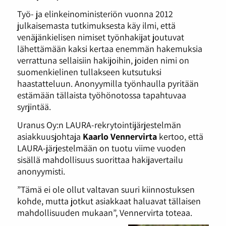
Työ- ja elinkeinoministeriön vuonna 2012
julkaisemasta tutkimuksesta käy ilmi, että
venäjänkielisen nimiset työnhakijat joutuvat
lähettämään kaksi kertaa enemmän hakemuksia
verrattuna sellaisiin hakijoihin, joiden nimi on
suomenkielinen tullakseen kutsutuksi
haastatteluun. Anonyymilla työnhaulla pyritään
estämään tällaista työhönotossa tapahtuvaa
syrjintää.
Uranus Oy:n LAURA-rekrytointijärjestelmän
asiakkuusjohtaja
Kaarlo Vennervirta
kertoo, että
LAURA-järjestelmään on tuotu viime vuoden
sisällä mahdollisuus suorittaa hakijavertailu
anonyymisti.
”Tämä ei ole ollut valtavan suuri kiinnostuksen
kohde, mutta jotkut asiakkaat haluavat tällaisen
mahdollisuuden mukaan”, Vennervirta toteaa.