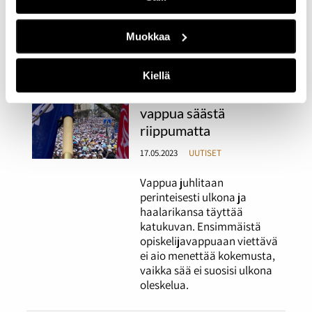
olemalla 24 tuntia putkeen
päihtyneenä. Kannustaako
tämä kuitenkaan alkoholin
Muokkaa
käyttöön?
Kiellä
Opiskelijat juhlivat
vappua säästä
riippumatta
17.05.2023
UUTISET
Vappua juhlitaan
perinteisesti ulkona ja
haalarikansa täyttää
katukuvan. Ensimmäistä
opiskelijavappuaan viettävä
ei aio menettää kokemusta,
vaikka sää ei suosisi ulkona
oleskelua.