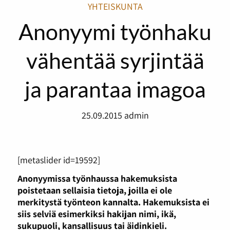
YHTEISKUNTA
Anonyymi työnhaku
vähentää syrjintää
ja parantaa imagoa
25.09.2015
admin
[metaslider id=19592]
Anonyymissa työnhaussa hakemuksista
poistetaan sellaisia tietoja, joilla ei ole
merkitystä työnteon kannalta. Hakemuksista ei
siis selviä esimerkiksi hakijan nimi, ikä,
sukupuoli, kansallisuus tai äidinkieli.