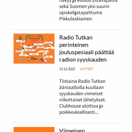
näkyy ja kuuluu ystäväpäivä
sekä Suomen yksi suurin
opiskelijatapahtuma
Pikkulaskiainen.
Radio Tutkan
perinteinen
jouluspesiaali päättää
radion syyskauden
13.12.2022
UUTISET
Tiistaina Radio Tutkan
ääniaalloilla kuullaan
syyskauden viimeiset
viikottaiset lähetykset.
Clubhouse aloittaa jo
poikkeuksellisesti...
Viimeinen