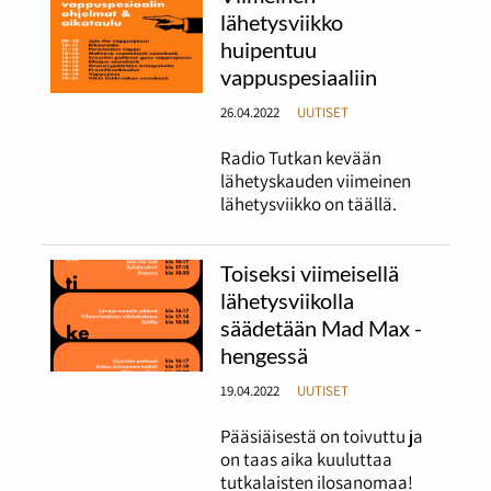
lähetysviikko
huipentuu
vappuspesiaaliin
26.04.2022
UUTISET
Radio Tutkan kevään
lähetyskauden viimeinen
lähetysviikko on täällä.
Toiseksi viimeisellä
lähetysviikolla
säädetään Mad Max -
hengessä
19.04.2022
UUTISET
Pääsiäisestä on toivuttu ja
on taas aika kuuluttaa
tutkalaisten ilosanomaa!