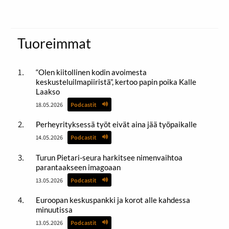
Tuoreimmat
“Olen kiitollinen kodin avoimesta
keskusteluilmapiiristä”, kertoo papin poika Kalle
Laakso
18.05.2026
Podcastit
Perheyrityksessä työt eivät aina jää työpaikalle
14.05.2026
Podcastit
Turun Pietari-seura harkitsee nimenvaihtoa
parantaakseen imagoaan
13.05.2026
Podcastit
Euroopan keskuspankki ja korot alle kahdessa
minuutissa
13.05.2026
Podcastit