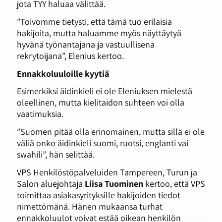
jota TYY haluaa välittää.
”Toivomme tietysti, että tämä tuo erilaisia
hakijoita, mutta haluamme myös näyttäytyä
hyvänä työnantajana ja vastuullisena
rekrytoijana”, Elenius kertoo.
Ennakkoluuloille kyytiä
Esimerkiksi äidinkieli ei ole Eleniuksen mielestä
oleellinen, mutta kielitaidon suhteen voi olla
vaatimuksia.
”Suomen pitää olla erinomainen, mutta sillä ei ole
väliä onko äidinkieli suomi, ruotsi, englanti vai
swahili”, hän selittää.
VPS Henkilöstöpalveluiden Tampereen, Turun ja
Salon aluejohtaja
Liisa Tuominen
kertoo, että VPS
toimittaa asiakasyrityksille hakijoiden tiedot
nimettömänä. Hänen mukaansa turhat
ennakkoluulot voivat estää oikean henkilön