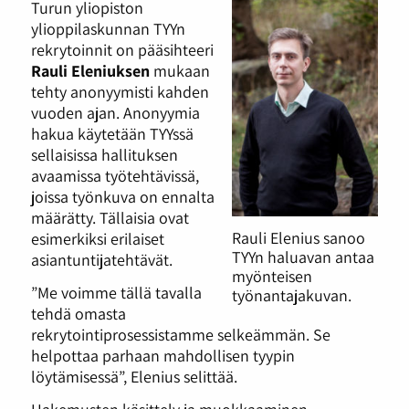
Turun yliopiston
ylioppilaskunnan TYYn
rekrytoinnit on pääsihteeri
Rauli Eleniuksen
mukaan
tehty anonyymisti kahden
vuoden ajan. Anonyymia
hakua käytetään TYYssä
sellaisissa hallituksen
avaamissa työtehtävissä,
joissa työnkuva on ennalta
määrätty. Tällaisia ovat
Rauli Elenius sanoo
esimerkiksi erilaiset
TYYn haluavan antaa
asiantuntijatehtävät.
myönteisen
”Me voimme tällä tavalla
työnantajakuvan.
tehdä omasta
rekrytointiprosessistamme selkeämmän. Se
helpottaa parhaan mahdollisen tyypin
löytämisessä”, Elenius selittää.
Hakemusten käsittely ja muokkaaminen