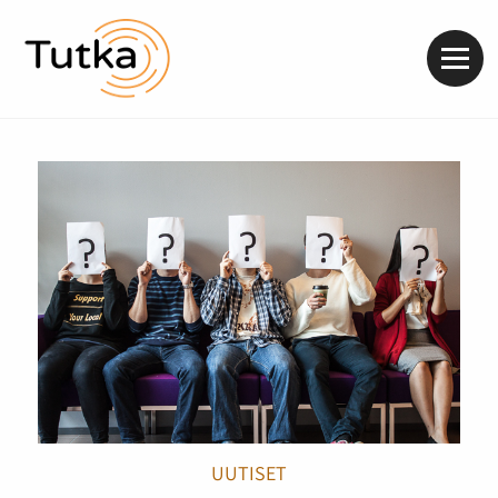
Valik
UUTISET