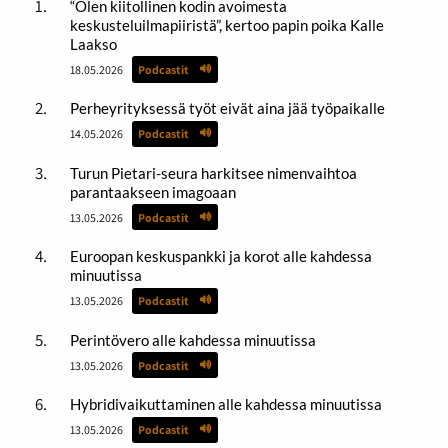
“Olen kiitollinen kodin avoimesta
keskusteluilmapiiristä”, kertoo papin poika Kalle
Laakso
18.05.2026
Podcastit
Perheyrityksessä työt eivät aina jää työpaikalle
14.05.2026
Podcastit
Turun Pietari-seura harkitsee nimenvaihtoa
parantaakseen imagoaan
13.05.2026
Podcastit
Euroopan keskuspankki ja korot alle kahdessa
minuutissa
13.05.2026
Podcastit
Perintövero alle kahdessa minuutissa
13.05.2026
Podcastit
Hybridivaikuttaminen alle kahdessa minuutissa
13.05.2026
Podcastit