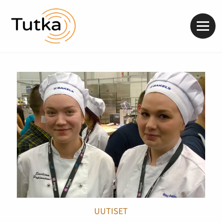
Valik
UUTISET