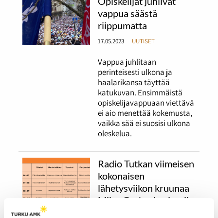
Opiskelijat juhlivat
vappua säästä
riippumatta
17.05.2023
UUTISET
Vappua juhlitaan
perinteisesti ulkona ja
haalarikansa täyttää
katukuvan. Ensimmäistä
opiskelijavappuaan viettävä
ei aio menettää kokemusta,
vaikka sää ei suosisi ulkona
oleskelua.
Radio Tutkan viimeisen
kokonaisen
lähetysviikon kruunaa
Miisa Grekovin vierailu
17.04.2023
UUTISET