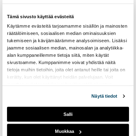
Radio Tutkan kevätkautta
Tämä sivusto käyttää evästeitä
on jäljellä enää kaksi
viikkoa.
Käytämme evästeitä tarjoamamme sisällön ja mainosten
räätälöimiseen, sosiaalisen median ominaisuuksien
tukemiseen ja kävijämäärämme analysoimiseen. Lisäksi
Radio Tutkan toisella
jaamme sosiaalisen median, mainosalan ja analytiikka-
lähetysviikolla
alan kumppaneillemme tietoja siitä, miten käytät
pääteemana on
sivustoamme. Kumppanimme voivat yhdistää näitä
ystävyys
tietoja muihin tietoihin, joita olet antanut heille tai joita on
14.02.2023
UUTISET
kerätty, kun olet käyttänyt heidän palvelujaan. Voit
muuttaa evästeasetuksiesi hyväksyntää sivuston
Tällä viikolla lähetyksissä
alalaidassa olevasta
Evästeasetukset
linkistä.
näkyy ja kuuluu ystäväpäivä
Näytä tiedot
sekä Suomen yksi suurin
opiskelijatapahtuma
Pikkulaskiainen.
Salli
Muokkaa
Radio Tutkan