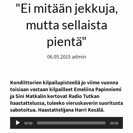
"Ei mitään jekkuja,
mutta sellaista
pientä"
06.05.2015
admin
Kondiittorien kilpailupisteellä jo viime vuonna
toisiaan vastaan kilpailleet Emeliina Papinniemi
ja Sini Matkalin kertovat Radio Tutkan
haastattelussa, tuleeko vieruskaverin suoritusta
sabotoitua. Haastattelijana Harri Kesälä.
Äänitoistin
00:00
00:00