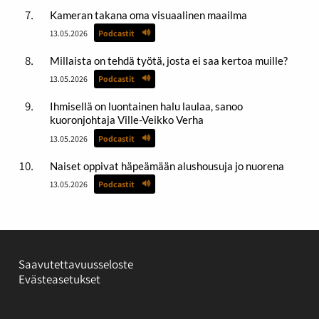
Kameran takana oma visuaalinen maailma
13.05.2026
Podcastit
Millaista on tehdä työtä, josta ei saa kertoa muille?
13.05.2026
Podcastit
Ihmisellä on luontainen halu laulaa, sanoo
kuoronjohtaja Ville-Veikko Verha
13.05.2026
Podcastit
Naiset oppivat häpeämään alushousuja jo nuorena
13.05.2026
Podcastit
Saavutettavuusseloste
Evästeasetukset