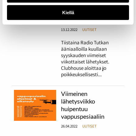
perinteinen
jouluspesiaali päättää
Kiellä
radion syyskauden
13.12.2022
UUTISET
Tiistaina Radio Tutkan
ääniaalloilla kuullaan
syyskauden viimeiset
viikottaiset lähetykset.
Clubhouse aloittaa jo
poikkeuksellisesti...
Viimeinen
lähetysviikko
huipentuu
vappuspesiaaliin
26.04.2022
UUTISET