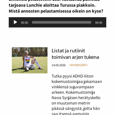
tarjoava Lunchie aloittaa Turussa piakkoin.
Mistä annosten pelastamisessa oikein on kyse?
Äänitoistin
00:00
00:00
Listat ja rutiinit
toimivan arjen tukena
14.04.2026
HYVINVOINTI
Tutka pyysi ADHD-liiton
kokemustoimijaa jakamaan
vinkkinsä sujuvampaan
arkeen. Kokemustoimija
Nana Syrjäsen herätyskello
on muutaman metrin
päässä sängystä, jotta hän
saa itsensä aamuisin