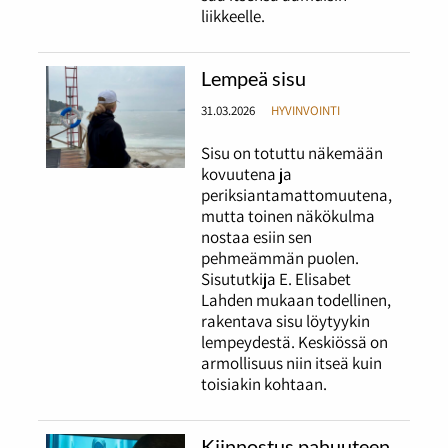
liikkeelle.
Lempeä sisu
31.03.2026
HYVINVOINTI
Sisu on totuttu näkemään
kovuutena ja
periksiantamattomuutena,
mutta toinen näkökulma
nostaa esiin sen
pehmeämmän puolen.
Sisututkija E. Elisabet
Lahden mukaan todellinen,
rakentava sisu löytyykin
lempeydestä. Keskiössä on
armollisuus niin itseä kuin
toisiakin kohtaan.
Kiinnostus pahuuteen