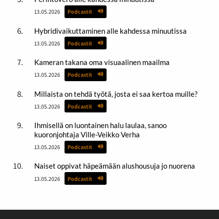
13.05.2026
Podcastit
Hybridivaikuttaminen alle kahdessa minuutissa
13.05.2026
Podcastit
Kameran takana oma visuaalinen maailma
13.05.2026
Podcastit
Millaista on tehdä työtä, josta ei saa kertoa muille?
13.05.2026
Podcastit
Ihmisellä on luontainen halu laulaa, sanoo
kuoronjohtaja Ville-Veikko Verha
13.05.2026
Podcastit
Naiset oppivat häpeämään alushousuja jo nuorena
13.05.2026
Podcastit