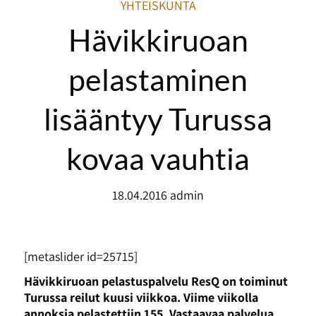
YHTEISKUNTA
Hävikkiruoan
pelastaminen
lisääntyy Turussa
kovaa vauhtia
18.04.2016
admin
[metaslider id=25715]
Hävikkiruoan pelastuspalvelu ResQ on toiminut
Turussa reilut kuusi viikkoa. Viime viikolla
annoksia pelastettiin 155. Vastaavaa palvelua