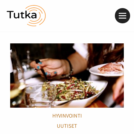
Valik
HYVINVOINTI
UUTISET