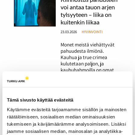
voi antaa tauon arjen
tylsyyteen – liika on
kuitenkin liikaa
23.03.2026
HYVINVOINTI
Monet meistä viehättyvät
pahuudesta ilmiönä.
Kauhua ja true crimea
kulutetaan paljon, ja
kauhuhahmoilla on omat
ihailijansa. Mutta mikä
määrä viehätystä on
normaalia ja milloin ollaan
vaarallisilla vesillä?
Tämä sivusto käyttää evästeitä
Käytämme evästeitä tarjoamamme sisällön ja mainosten
Ilmaiset ja edulliset
räätälöimiseen, sosiaalisen median ominaisuuksien
vapaa-ajan
tukemiseen ja kävijämäärämme analysoimiseen. Lisäksi
mahdollisuudet
jaamme sosiaalisen median, mainosalan ja analytiikka-