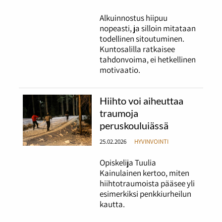
Alkuinnostus hiipuu
nopeasti, ja silloin mitataan
todellinen sitoutuminen.
Kuntosalilla ratkaisee
tahdonvoima, ei hetkellinen
motivaatio.
Hiihto voi aiheuttaa
traumoja
peruskouluiässä
25.02.2026
HYVINVOINTI
Opiskelija Tuulia
Kainulainen kertoo, miten
hiihtotraumoista pääsee yli
esimerkiksi penkkiurheilun
kautta.