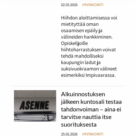
02.03.2026
HYVINVOINTI
Hiihdon aloittamisessa voi
mietityttää oman
osaamisen epäily ja
välineiden hankkiminen.
Opiskelijoille
hiihtoharrastuksen voivat
tehdä mahdolliseksi
kaupungin ladut ja
suksivuokraamon välineet
esimerkiksi Impivaarassa.
Alkuinnostuksen
jälkeen kuntosali testaa
tahdonvoiman – aina ei
tarvitse nauttia itse
suorituksesta
25.02.2026
HYVINVOINTI