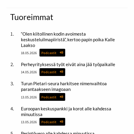
Tuoreimmat
“Olen kiitollinen kodin avoimesta
keskusteluilmapiiristä”, kertoo papin poika Kalle
Laakso
18.05.2026
Podcastit
Perheyrityksessä työt eivät aina jää työpaikalle
14.05.2026
Podcastit
Turun Pietari-seura harkitsee nimenvaihtoa
parantaakseen imagoaan
13.05.2026
Podcastit
Euroopan keskuspankki ja korot alle kahdessa
minuutissa
13.05.2026
Podcastit
Perintövero alle kahdessa minuutissa