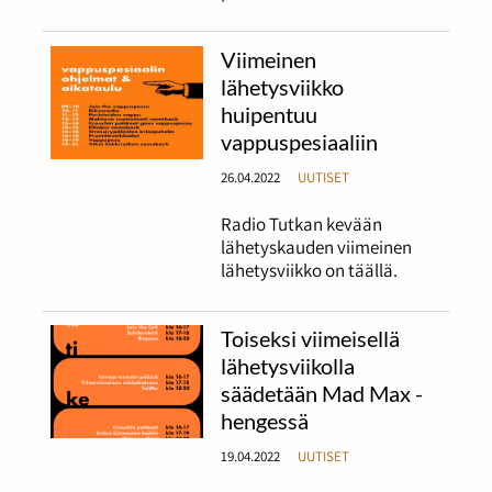
Viimeinen
lähetysviikko
huipentuu
vappuspesiaaliin
26.04.2022
UUTISET
Radio Tutkan kevään
lähetyskauden viimeinen
lähetysviikko on täällä.
Toiseksi viimeisellä
lähetysviikolla
säädetään Mad Max -
hengessä
19.04.2022
UUTISET