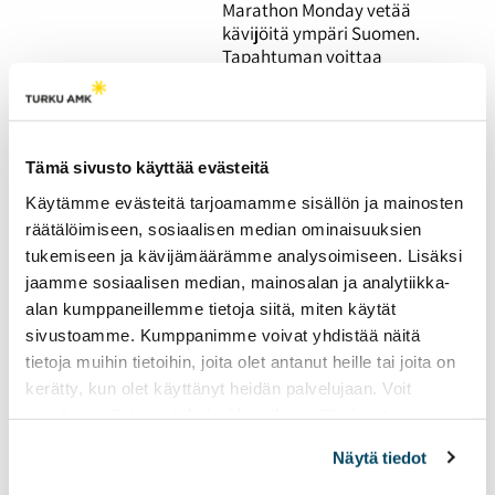
Marathon Monday vetää
kävijöitä ympäri Suomen.
Tapahtuman voittaa
olemalla 24 tuntia putkeen
päihtyneenä. Kannustaako
tämä kuitenkaan alkoholin
käyttöön?
Tämä sivusto käyttää evästeitä
Käytämme evästeitä tarjoamamme sisällön ja mainosten
Opiskelijat juhlivat
räätälöimiseen, sosiaalisen median ominaisuuksien
vappua säästä
tukemiseen ja kävijämäärämme analysoimiseen. Lisäksi
riippumatta
jaamme sosiaalisen median, mainosalan ja analytiikka-
17.05.2023
UUTISET
alan kumppaneillemme tietoja siitä, miten käytät
sivustoamme. Kumppanimme voivat yhdistää näitä
Vappua juhlitaan
tietoja muihin tietoihin, joita olet antanut heille tai joita on
perinteisesti ulkona ja
kerätty, kun olet käyttänyt heidän palvelujaan. Voit
haalarikansa täyttää
muuttaa evästeasetuksiesi hyväksyntää sivuston
katukuvan. Ensimmäistä
alalaidassa olevasta
Evästeasetukset
linkistä.
opiskelijavappuaan viettävä
Näytä tiedot
ei aio menettää kokemusta,
vaikka sää ei suosisi ulkona