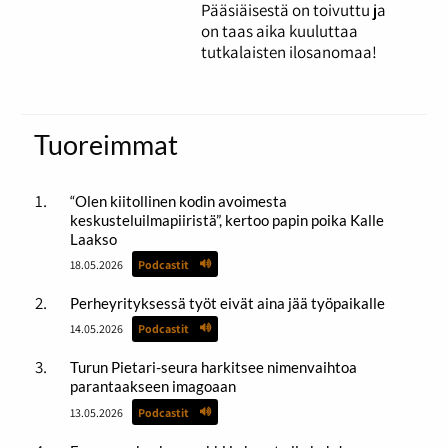
Pääsiäisestä on toivuttu ja
on taas aika kuuluttaa
tutkalaisten ilosanomaa!
Tuoreimmat
“Olen kiitollinen kodin avoimesta
keskusteluilmapiiristä”, kertoo papin poika Kalle
Laakso
18.05.2026
Podcastit
Perheyrityksessä työt eivät aina jää työpaikalle
14.05.2026
Podcastit
Turun Pietari-seura harkitsee nimenvaihtoa
parantaakseen imagoaan
13.05.2026
Podcastit