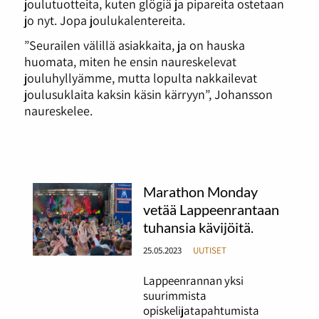
joulutuotteita, kuten glögiä ja pipareita ostetaan
jo nyt. Jopa joulukalentereita.
”Seurailen välillä asiakkaita, ja on hauska
huomata, miten he ensin naureskelevat
jouluhyllyämme, mutta lopulta nakkailevat
joulusuklaita kaksin käsin kärryyn”, Johansson
naureskelee.
Marathon Monday
vetää Lappeenrantaan
tuhansia kävijöitä.
25.05.2023
UUTISET
Lappeenrannan yksi
suurimmista
opiskelijatapahtumista