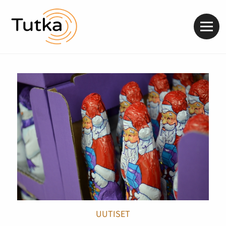
Valik
UUTISET