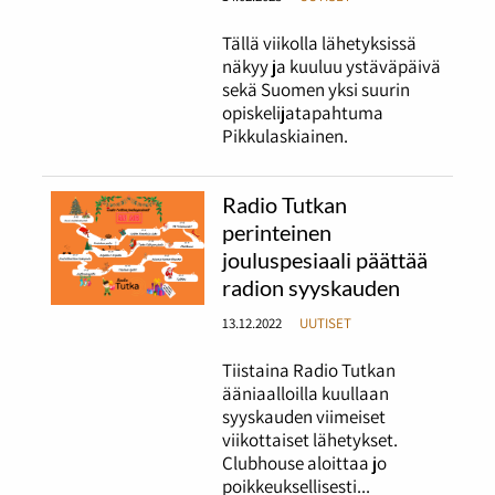
Tällä viikolla lähetyksissä
näkyy ja kuuluu ystäväpäivä
sekä Suomen yksi suurin
opiskelijatapahtuma
Pikkulaskiainen.
Radio Tutkan
perinteinen
jouluspesiaali päättää
radion syyskauden
13.12.2022
UUTISET
Tiistaina Radio Tutkan
ääniaalloilla kuullaan
syyskauden viimeiset
viikottaiset lähetykset.
Clubhouse aloittaa jo
poikkeuksellisesti...