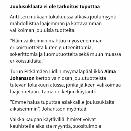
Joulusuklaata ei ole tarkoitus tuputtaa
Anttisen mukaan lokakuussa alkava joulumyynti
mahdollistaa laajemman ja kattavamman
valikoiman jouluisia tuotteita.
”Näin valikoimiin mahtuu myös enemmän
erikoistuotteita kuten gluteenittomia,
sokerittomia ja luomutuotteita sekä muun muassa
erikoissuklaita.”
Turun Pitkämäen Lidlin myymäläpäällikkö
Alma
Johansson
kertoo vain osan joulutuotteista
tulevan lokakuun alussa, jonka jälkeen valikoimaa
laajennetaan. Tämä on ketjun käytäntö.
”Emme halua tuputtaa asiakkaille joulusuklaita
aikaisemmin”, Johansson myöntää.
Vaikka kaupan käytävillä ihmiset voivat
kauhistella aikaista myyntiä, suosituimpia