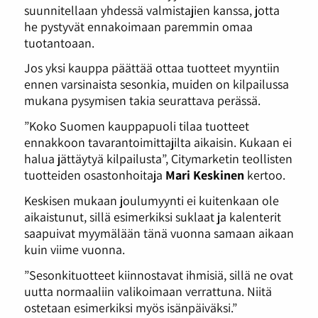
suunnitellaan yhdessä valmistajien kanssa, jotta
he pystyvät ennakoimaan paremmin omaa
tuotantoaan.
Jos yksi kauppa päättää ottaa tuotteet myyntiin
ennen varsinaista sesonkia, muiden on kilpailussa
mukana pysymisen takia seurattava perässä.
”Koko Suomen kauppapuoli tilaa tuotteet
ennakkoon tavarantoimittajilta aikaisin. Kukaan ei
halua jättäytyä kilpailusta”, Citymarketin teollisten
tuotteiden osastonhoitaja
Mari Keskinen
kertoo.
Keskisen mukaan joulumyynti ei kuitenkaan ole
aikaistunut, sillä esimerkiksi suklaat ja kalenterit
saapuivat myymälään tänä vuonna samaan aikaan
kuin viime vuonna.
”Sesonkituotteet kiinnostavat ihmisiä, sillä ne ovat
uutta normaaliin valikoimaan verrattuna. Niitä
ostetaan esimerkiksi myös isänpäiväksi.”