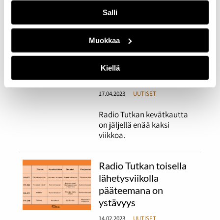
oleskelua.
Salli
Radio Tutkan viimeisen
Muokkaa
kokonaisen
lähetysviikon kruunaa
Kiellä
Miisa Grekovin vierailu
17.04.2023
UUTISET
Radio Tutkan kevätkautta
on jäljellä enää kaksi
viikkoa.
Radio Tutkan toisella
lähetysviikolla
pääteemana on
ystävyys
14.02.2023
UUTISET