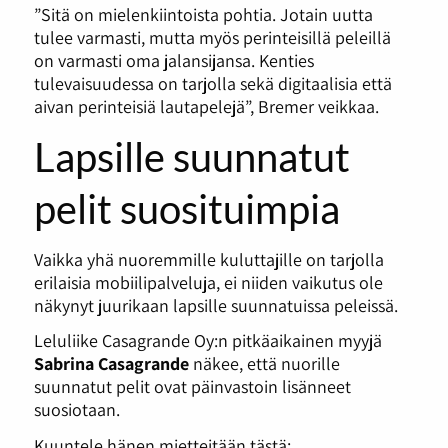
”Sitä on mielenkiintoista pohtia. Jotain uutta
tulee varmasti, mutta myös perinteisillä peleillä
on varmasti oma jalansijansa. Kenties
tulevaisuudessa on tarjolla sekä digitaalisia että
aivan perinteisiä lautapelejä”, Bremer veikkaa.
Lapsille suunnatut
pelit suosituimpia
Vaikka yhä nuoremmille kuluttajille on tarjolla
erilaisia mobiilipalveluja, ei niiden vaikutus ole
näkynyt juurikaan lapsille suunnatuissa peleissä.
Leluliike Casagrande Oy:n pitkäaikainen myyjä
Sabrina Casagrande
näkee, että nuorille
suunnatut pelit ovat päinvastoin lisänneet
suosiotaan.
Kuuntele hänen mietteitään tästä: