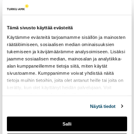
käyttöön?
Opiskelijat juhlivat
Tämä sivusto käyttää evästeitä
vappua säästä
Käytämme evästeitä tarjoamamme sisällön ja mainosten
riippumatta
räätälöimiseen, sosiaalisen median ominaisuuksien
17.05.2023
UUTISET
tukemiseen ja kävijämäärämme analysoimiseen. Lisäksi
jaamme sosiaalisen median, mainosalan ja analytiikka-
Vappua juhlitaan
alan kumppaneillemme tietoja siitä, miten käytät
perinteisesti ulkona ja
haalarikansa täyttää
sivustoamme. Kumppanimme voivat yhdistää näitä
katukuvan. Ensimmäistä
tietoja muihin tietoihin, joita olet antanut heille tai joita on
opiskelijavappuaan viettävä
kerätty, kun olet käyttänyt heidän palvelujaan. Voit
ei aio menettää kokemusta,
muuttaa evästeasetuksiesi hyväksyntää sivuston
vaikka sää ei suosisi ulkona
alalaidassa olevasta
Evästeasetukset
linkistä.
oleskelua.
Näytä tiedot
Radio Tutkan viimeisen
Salli
kokonaisen