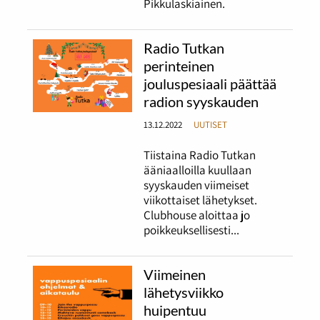
Pikkulaskiainen.
Radio Tutkan
perinteinen
jouluspesiaali päättää
radion syyskauden
13.12.2022
UUTISET
Tiistaina Radio Tutkan
ääniaalloilla kuullaan
syyskauden viimeiset
viikottaiset lähetykset.
Clubhouse aloittaa jo
poikkeuksellisesti...
Viimeinen
lähetysviikko
huipentuu