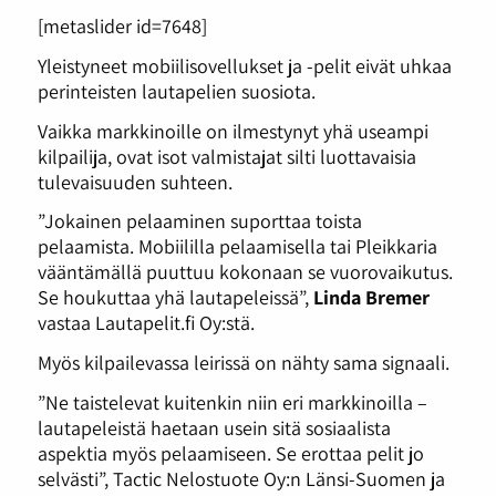
[metaslider id=7648]
Yleistyneet mobiilisovellukset ja -pelit eivät uhkaa
perinteisten lautapelien suosiota.
Vaikka markkinoille on ilmestynyt yhä useampi
kilpailija, ovat isot valmistajat silti luottavaisia
tulevaisuuden suhteen.
”Jokainen pelaaminen suporttaa toista
pelaamista. Mobiililla pelaamisella tai Pleikkaria
vääntämällä puuttuu kokonaan se vuorovaikutus.
Se houkuttaa yhä lautapeleissä”,
Linda Bremer
vastaa Lautapelit.fi Oy:stä.
Myös kilpailevassa leirissä on nähty sama signaali.
”Ne taistelevat kuitenkin niin eri markkinoilla –
lautapeleistä haetaan usein sitä sosiaalista
aspektia myös pelaamiseen. Se erottaa pelit jo
selvästi”, Tactic Nelostuote Oy:n Länsi-Suomen ja