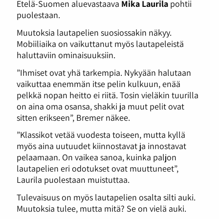
Etelä-Suomen aluevastaava
Mika Laurila
pohtii
puolestaan.
Muutoksia lautapelien suosiossakin näkyy.
Mobiiliaika on vaikuttanut myös lautapeleistä
haluttaviin ominaisuuksiin.
”Ihmiset ovat yhä tarkempia. Nykyään halutaan
vaikuttaa enemmän itse pelin kulkuun, enää
pelkkä nopan heitto ei riitä. Tosin vieläkin tuurilla
on aina oma osansa, shakki ja muut pelit ovat
sitten erikseen”, Bremer näkee.
”Klassikot vetää vuodesta toiseen, mutta kyllä
myös aina uutuudet kiinnostavat ja innostavat
pelaamaan. On vaikea sanoa, kuinka paljon
lautapelien eri odotukset ovat muuttuneet”,
Laurila puolestaan muistuttaa.
Tulevaisuus on myös lautapelien osalta silti auki.
Muutoksia tulee, mutta mitä? Se on vielä auki.