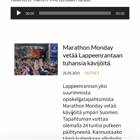
Äänitoistin
00:00
00:00
Marathon Monday
vetää Lappeenrantaan
tuhansia kävijöitä.
25.05.2023
UUTISET
Lappeenrannan yksi
suurimmista
opiskelijatapahtumista
Marathon Monday vetää
kävijöitä ympäri Suomen.
Tapahtuman voittaa
olemalla 24 tuntia putkeen
päihtyneenä. Kannustaako
tämä kuitenkaan alkoholin