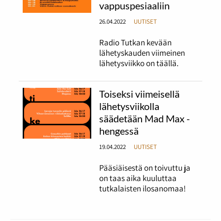
vappuspesiaaliin
26.04.2022
UUTISET
Radio Tutkan kevään
lähetyskauden viimeinen
lähetysviikko on täällä.
Toiseksi viimeisellä
lähetysviikolla
säädetään Mad Max -
hengessä
19.04.2022
UUTISET
Pääsiäisestä on toivuttu ja
on taas aika kuuluttaa
tutkalaisten ilosanomaa!