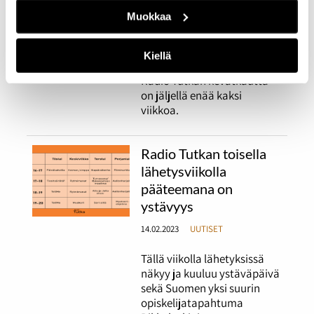
lähetysviikon kruunaa
Muokkaa
Miisa Grekovin vierailu
17.04.2023
UUTISET
Kiellä
Radio Tutkan kevätkautta
on jäljellä enää kaksi
viikkoa.
Radio Tutkan toisella
lähetysviikolla
pääteemana on
ystävyys
14.02.2023
UUTISET
Tällä viikolla lähetyksissä
näkyy ja kuuluu ystäväpäivä
sekä Suomen yksi suurin
opiskelijatapahtuma