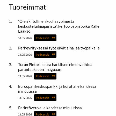
Tuoreimmat
“Olen kiitollinen kodin avoimesta
keskusteluilmapiiristä”, kertoo papin poika Kalle
Laakso
18.05.2026
Podcastit
Perheyrityksessä työt eivät aina jää työpaikalle
14.05.2026
Podcastit
Turun Pietari-seura harkitsee nimenvaihtoa
parantaakseen imagoaan
13.05.2026
Podcastit
Euroopan keskuspankki ja korot alle kahdessa
minuutissa
13.05.2026
Podcastit
Perintövero alle kahdessa minuutissa
13.05.2026
Podcastit