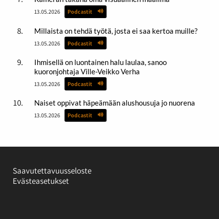
13.05.2026
Podcastit
Millaista on tehdä työtä, josta ei saa kertoa muille?
13.05.2026
Podcastit
Ihmisellä on luontainen halu laulaa, sanoo
kuoronjohtaja Ville-Veikko Verha
13.05.2026
Podcastit
Naiset oppivat häpeämään alushousuja jo nuorena
13.05.2026
Podcastit
Saavutettavuusseloste
Evästeasetukset