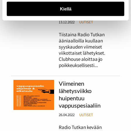
jouluspesiaali päättää
Kiellä
radion syyskauden
13.12.2022
UUTISET
Tiistaina Radio Tutkan
ääniaalloilla kuullaan
syyskauden viimeiset
viikottaiset lähetykset.
Clubhouse aloittaa jo
poikkeuksellisesti...
Viimeinen
lähetysviikko
huipentuu
vappuspesiaaliin
26.04.2022
UUTISET
Radio Tutkan kevään