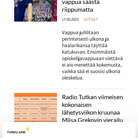
vappua säästä
riippumatta
17.05.2023
UUTISET
Vappua juhlitaan
perinteisesti ulkona ja
haalarikansa täyttää
katukuvan. Ensimmäistä
opiskelijavappuaan viettävä
ei aio menettää kokemusta,
vaikka sää ei suosisi ulkona
oleskelua.
Radio Tutkan viimeisen
kokonaisen
lähetysviikon kruunaa
Miisa Grekovin vierailu
17.04.2023
UUTISET