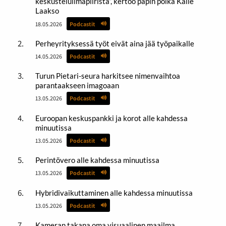
keskusteluilmapiiristä”, kertoo papin poika Kalle
Laakso
18.05.2026
Podcastit
Perheyrityksessä työt eivät aina jää työpaikalle
14.05.2026
Podcastit
Turun Pietari-seura harkitsee nimenvaihtoa
parantaakseen imagoaan
13.05.2026
Podcastit
Euroopan keskuspankki ja korot alle kahdessa
minuutissa
13.05.2026
Podcastit
Perintövero alle kahdessa minuutissa
13.05.2026
Podcastit
Hybridivaikuttaminen alle kahdessa minuutissa
13.05.2026
Podcastit
Kameran takana oma visuaalinen maailma