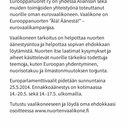
Eurooppanuoret ry on yhdessä Alianssin sekä
muiden toimijoiden yhteistyönä toteuttanut
nuorille oman eurovaalikoneen. Vaalikone on
Eurooppanuorten ”Älä! Äänestä!” –
eurovaalikampanjaa.
Vaalikoneen tarkoitus on helpottaa nuorten
äänestysintoa ja helpottaa sopivan ehdokkaan
löytämistä. Nuorten itse laatimat kysymykset ja
aiheet käsittelevät nuorille tärkeiksi todettuja
teemoja, kuten Euroopan yhdentyminen,
nuorisotakuu ja ilmastonmuutoksen torjunta.
Europarlamenttivaalit pidetään sunnuntaina
25.5.2014. Ennakkoäänestys on kotimaassa
14.-20.5. sekä 14.-17.5. ulkomailla.
Tutustu vaalikoneeseen ja löydä oma ehdokkaasi
osoitteessa www.nuortenvaalikone.fi