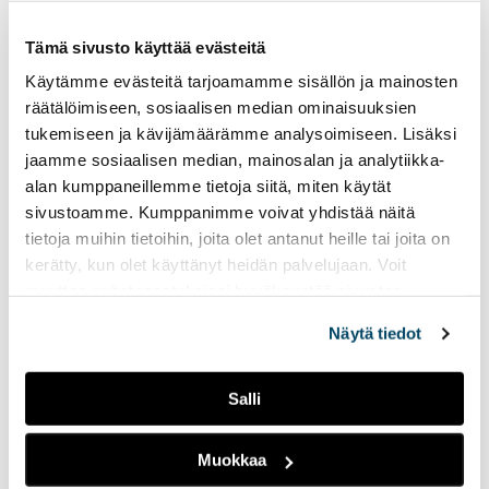
Radio Tutkan kevätkautta
on jäljellä enää kaksi
Tämä sivusto käyttää evästeitä
viikkoa.
Käytämme evästeitä tarjoamamme sisällön ja mainosten
räätälöimiseen, sosiaalisen median ominaisuuksien
Radio Tutkan toisella
tukemiseen ja kävijämäärämme analysoimiseen. Lisäksi
lähetysviikolla
jaamme sosiaalisen median, mainosalan ja analytiikka-
pääteemana on
alan kumppaneillemme tietoja siitä, miten käytät
ystävyys
sivustoamme. Kumppanimme voivat yhdistää näitä
tietoja muihin tietoihin, joita olet antanut heille tai joita on
14.02.2023
UUTISET
kerätty, kun olet käyttänyt heidän palvelujaan. Voit
muuttaa evästeasetuksiesi hyväksyntää sivuston
Tällä viikolla lähetyksissä
näkyy ja kuuluu ystäväpäivä
alalaidassa olevasta
Evästeasetukset
linkistä.
Näytä tiedot
sekä Suomen yksi suurin
opiskelijatapahtuma
Pikkulaskiainen.
Salli
Radio Tutkan
Muokkaa
perinteinen