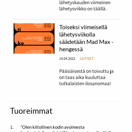
lähetyskauden viimeinen
lähetysviikko on täällä.
Toiseksi viimeisellä
lähetysviikolla
säädetään Mad Max -
hengessä
19.04.2022
UUTISET
Pääsiäisestä on toivuttu ja
on taas aika kuuluttaa
tutkalaisten ilosanomaa!
Tuoreimmat
“Olen kiitollinen kodin avoimesta