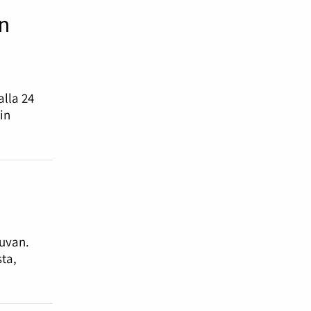
n
lla 24
in
kuvan.
ta,