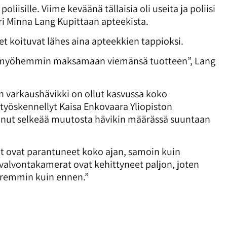
iisille. Viime keväänä tällaisia oli useita ja poliisi
ari Minna Lang Kupittaan apteekista.
kset koituvat lähes aina apteekkien tappioksi.
t myöhemmin maksamaan viemänsä tuotteen”, Lang
n varkaushävikki on ollut kasvussa koko
 työskennellyt Kaisa Enkovaara Yliopiston
nnut selkeää muutosta hävikin määrässä suuntaan
t ovat parantuneet koko ajan, samoin kuin
 valvontakamerat ovat kehittyneet paljon, joten
aremmin kuin ennen.”