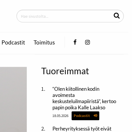
Facebook
Instagram
Podcastit
Toimitus
Tuoreimmat
“Olen kiitollinen kodin
avoimesta
keskusteluilmapiiristä”, kertoo
papin poika Kalle Laakso
18.05.2026
Podcastit
Perheyrityksessä työt eivät