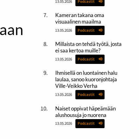
13.05.2026
Podcastit
Kameran takana oma
visuaalinen maailma
kaan
13.05.2026
Podcastit
Millaista on tehdä työtä, josta
ei saa kertoa muille?
13.05.2026
Podcastit
Ihmisellä on luontainen halu
laulaa, sanoo kuoronjohtaja
Ville-Veikko Verha
13.05.2026
Podcastit
Naiset oppivat häpeämään
alushousuja jo nuorena
13.05.2026
Podcastit