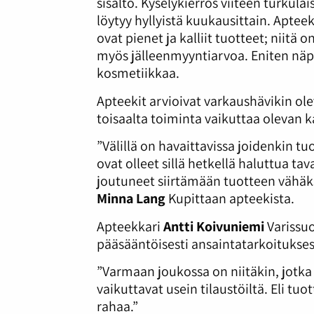
sisältö. Kyselykierros viiteen turkula
löytyy hyllyistä kuukausittain. Apteek
ovat pienet ja kalliit tuotteet; niit
myös jälleenmyyntiarvoa. Eniten näpi
kosmetiikkaa.
Apteekit arvioivat varkaushävikin o
toisaalta toiminta vaikuttaa olevan k
”Välillä on havaittavissa joidenkin t
ovat olleet sillä hetkellä haluttua t
joutuneet siirtämään tuotteen vähäksi
Minna Lang
Kupittaan apteekista.
Apteekkari
Antti Koivuniemi
Varissuo
pääsääntöisesti ansaintatarkoitukses
”Varmaan joukossa on niitäkin, jotk
vaikuttavat usein tilaustöiltä. Eli tuo
rahaa.”