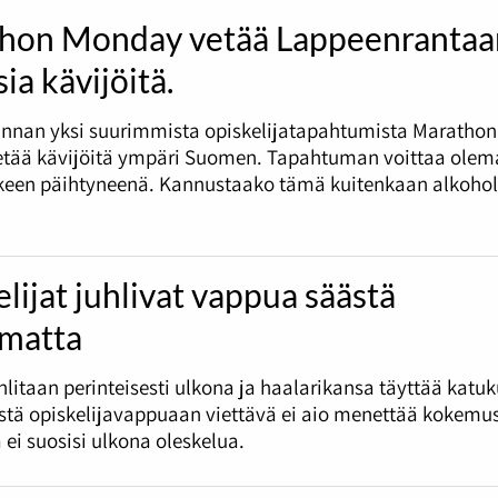
hon Monday vetää Lappeenrantaa
ia kävijöitä.
nnan yksi suurimmista opiskelijatapahtumista Marathon
tää kävijöitä ympäri Suomen. Tapahtuman voittaa olema
tkeen päihtyneenä. Kannustaako tämä kuitenkaan alkohol
lijat juhlivat vappua säästä
umatta
litaan perinteisesti ulkona ja haalarikansa täyttää katu
tä opiskelijavappuaan viettävä ei aio menettää kokemus
 ei suosisi ulkona oleskelua.