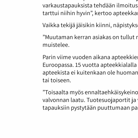
varkaustapauksista tehdään ilmoitus pol
tarttui niihin hyvin”, kertoo apteekk
Vaikka tekijä jäisikin kiinni, näpisty
”Muutaman kerran asiakas on tullu
muistelee.
Parin viime vuoden aikana apteekkie
Euroopassa. 15 vuotta apteekkialalla
apteekista ei kuitenkaan ole huoma
tai toiseen.
”Toisaalta myös ennaltaehkäisykeino
valvonnan laatu. Tuotesuojaportit ja
tapauksiin pystytään puuttumaan p