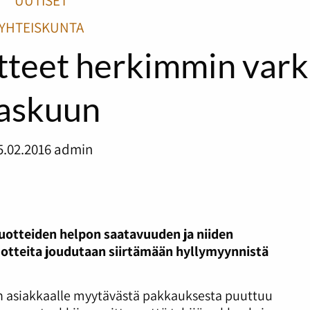
UUTISET
YHTEISKUNTA
uotteet herkimmin var
askuun
5.02.2016
admin
tuotteiden helpon saatavuuden ja niiden
uotteita joudutaan siirtämään hyllymyynnistä
 asiakkaalle myytävästä pakkauksesta puuttuu