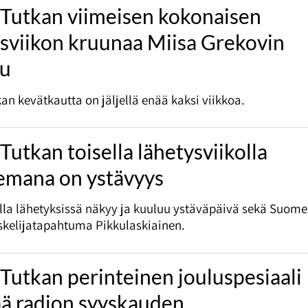
 Tutkan viimeisen kokonaisen
ysviikon kruunaa Miisa Grekovin
lu
an kevätkautta on jäljellä enää kaksi viikkoa.
Tutkan toisella lähetysviikolla
emana on ystävyys
olla lähetyksissä näkyy ja kuuluu ystäväpäivä sekä Suome
skelijatapahtuma Pikkulaskiainen.
Tutkan perinteinen jouluspesiaali
ää radion syyskauden