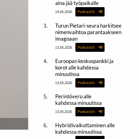
aina jää työpaikalle
14.05.2026
Podcastit
Turun Pietari-seura harkitsee
nimenvaihtoa parantaakseen
imagoaan
13.05.2026
Podcastit
Euroopan keskuspankki ja
korot alle kahdessa
minuutissa
13.05.2026
Podcastit
Perintövero alle
kahdessa minuutissa
13.05.2026
Podcastit
Hybridivaikuttaminen alle
kahdessa minuutissa