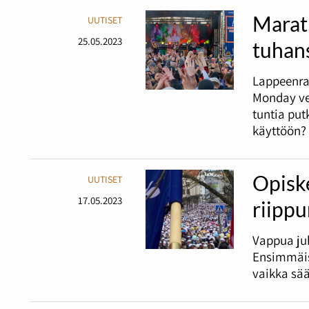
Marat
UUTISET
25.05.2023
tuhans
Lappeenra
Monday ve
tuntia pu
käyttöön?
Opiske
UUTISET
17.05.2023
riipp
Vappua juh
Ensimmäis
vaikka sää