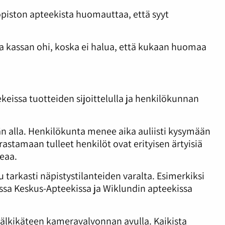
opiston apteekista huomauttaa, että syyt
ita kassan ohi, koska ei halua, että kukaan huomaa
eissa tuotteiden sijoittelulla ja henkilökunnan
än alla. Henkilökunta menee aika auliisti kysymään
arastamaan tulleet henkilöt ovat erityisen ärtyisiä
teaa.
tarkasti näpistystilanteiden varalta. Esimerkiksi
sa Keskus-Apteekissa ja Wiklundin apteekissa
lkikäteen kameravalvonnan avulla. Kaikista