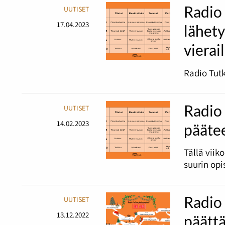
Radio
UUTISET
17.04.2023
lähet
vierai
Radio Tutk
Radio 
UUTISET
14.02.2023
pääte
Tällä viik
suurin opi
Radio 
UUTISET
13.12.2022
päätt