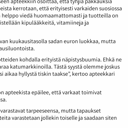
iseen apteekkiin osoittaa, että tyhjiä pakkauksia
eista kerrotaan, että erityisesti varkaiden suosiossa
ä on helppo viedä huomaamattomasti ja tuotteilla on
stellään kipulääkkeitä, vitamiineja ja
levan kuukausitasolla sadan euron luokkaa, mutta
ausiluontoista.
uotteiden kohdalla erityistä näpistysbuumia. Ehkä ne
avaraa katumarkkinoilla. Tästä syystä olemme joskus
 aikaa hyllystä tiskin taakse”, kertoo apteekkari
n apteekista epäilee, että varkaat toimivat
sa.
a varastavat tarpeeseensa, mutta tapaukset
tteita varastetaan jollekin toiselle ja saadaan siten