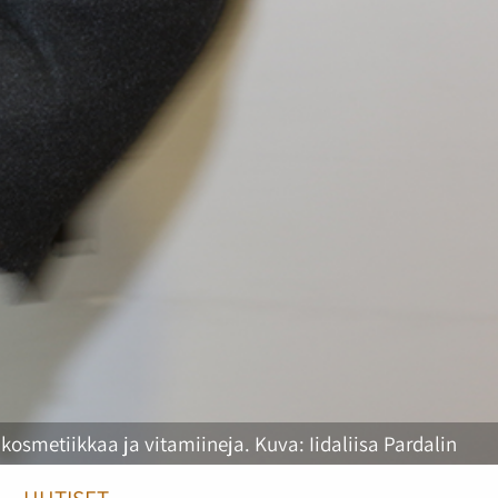
osmetiikkaa ja vitamiineja. Kuva: Iidaliisa Pardalin