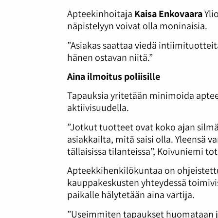
Apteekinhoitaja
Kaisa Enkovaara
Yli
näpistelyyn voivat olla moninaisia.
”Asiakas saattaa viedä intiimituotte
hänen ostavan niitä.”
Aina ilmoitus poliisille
Tapauksia yritetään minimoida apteek
aktiivisuudella.
”Jotkut tuotteet ovat koko ajan silm
asiakkailta, mitä saisi olla. Yleensä v
tällaisissa tilanteissa”, Koivuniemi to
Apteekkihenkilökuntaa on ohjeistettu 
kauppakeskusten yhteydessä toimivis
paikalle hälytetään aina vartija.
”Useimmiten tapaukset huomataan jä