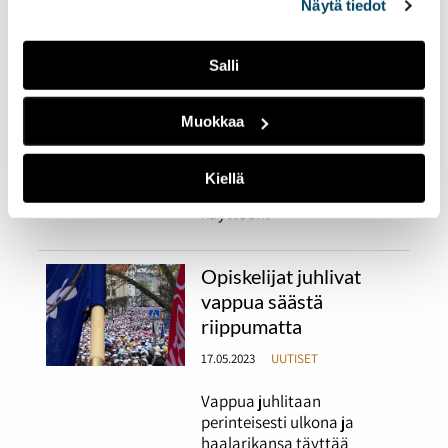
Näytä tiedot
Lappeenrannan yksi
suurimmista
opiskelijatapahtumista
Salli
Marathon Monday vetää
kävijöitä ympäri Suomen.
Muokkaa
Tapahtuman voittaa
olemalla 24 tuntia putkeen
päihtyneenä. Kannustaako
Kiellä
tämä kuitenkaan alkoholin
käyttöön?
Opiskelijat juhlivat
vappua säästä
riippumatta
17.05.2023
UUTISET
Vappua juhlitaan
perinteisesti ulkona ja
haalarikansa täyttää