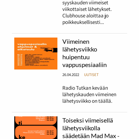
syyskauden viimeiset
viikottaiset lähetykset.
Clubhouse aloittaa jo
poikkeuksellisesti...
Viimeinen
lähetysviikko
huipentuu
vappuspesiaaliin
26.04.2022
UUTISET
Radio Tutkan kevään
lähetyskauden viimeinen
lähetysviikko on täällä.
Toiseksi viimeisellä
lähetysviikolla
säädetään Mad Max -