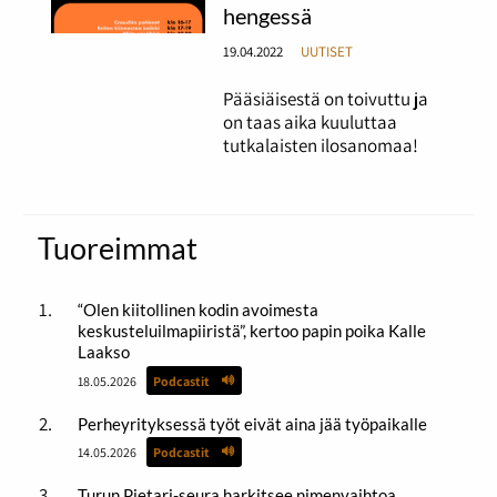
hengessä
19.04.2022
UUTISET
Pääsiäisestä on toivuttu ja
on taas aika kuuluttaa
tutkalaisten ilosanomaa!
Tuoreimmat
“Olen kiitollinen kodin avoimesta
keskusteluilmapiiristä”, kertoo papin poika Kalle
Laakso
18.05.2026
Podcastit
Perheyrityksessä työt eivät aina jää työpaikalle
14.05.2026
Podcastit
Turun Pietari-seura harkitsee nimenvaihtoa