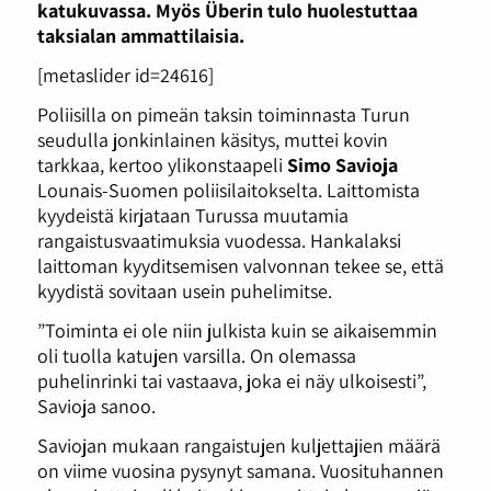
katukuvassa. Myös Überin tulo huolestuttaa
taksialan ammattilaisia.
[metaslider id=24616]
Poliisilla on pimeän taksin toiminnasta Turun
seudulla jonkinlainen käsitys, muttei kovin
tarkkaa, kertoo ylikonstaapeli
Simo Savioja
Lounais-Suomen poliisilaitokselta. Laittomista
kyydeistä kirjataan Turussa muutamia
rangaistusvaatimuksia vuodessa. Hankalaksi
laittoman kyyditsemisen valvonnan tekee se, että
kyydistä sovitaan usein puhelimitse.
”Toiminta ei ole niin julkista kuin se aikaisemmin
oli tuolla katujen varsilla. On olemassa
puhelinrinki tai vastaava, joka ei näy ulkoisesti”,
Savioja sanoo.
Saviojan mukaan rangaistujen kuljettajien määrä
on viime vuosina pysynyt samana. Vuosituhannen