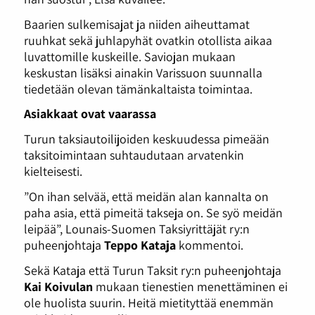
Baarien sulkemisajat ja niiden aiheuttamat
ruuhkat sekä juhlapyhät ovatkin otollista aikaa
luvattomille kuskeille. Saviojan mukaan
keskustan lisäksi ainakin Varissuon suunnalla
tiedetään olevan tämänkaltaista toimintaa.
Asiakkaat ovat vaarassa
Turun taksiautoilijoiden keskuudessa pimeään
taksitoimintaan suhtaudutaan arvatenkin
kielteisesti.
”On ihan selvää, että meidän alan kannalta on
paha asia, että pimeitä takseja on. Se syö meidän
leipää”, Lounais-Suomen Taksiyrittäjät ry:n
puheenjohtaja
Teppo Kataja
kommentoi.
Sekä Kataja että Turun Taksit ry:n puheenjohtaja
Kai Koivulan
mukaan tienestien menettäminen ei
ole huolista suurin. Heitä mietityttää enemmän