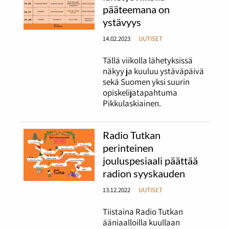
pääteemana on
ystävyys
14.02.2023
UUTISET
Tällä viikolla lähetyksissä
näkyy ja kuuluu ystäväpäivä
sekä Suomen yksi suurin
opiskelijatapahtuma
Pikkulaskiainen.
Radio Tutkan
perinteinen
jouluspesiaali päättää
radion syyskauden
13.12.2022
UUTISET
Tiistaina Radio Tutkan
ääniaalloilla kuullaan