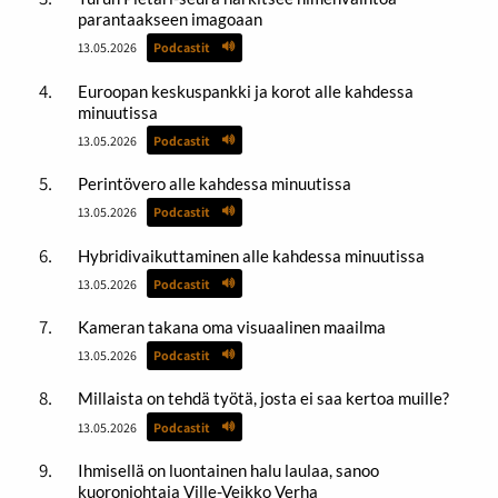
parantaakseen imagoaan
13.05.2026
Podcastit
Euroopan keskuspankki ja korot alle kahdessa
minuutissa
13.05.2026
Podcastit
Perintövero alle kahdessa minuutissa
13.05.2026
Podcastit
Hybridivaikuttaminen alle kahdessa minuutissa
13.05.2026
Podcastit
Kameran takana oma visuaalinen maailma
13.05.2026
Podcastit
Millaista on tehdä työtä, josta ei saa kertoa muille?
13.05.2026
Podcastit
Ihmisellä on luontainen halu laulaa, sanoo
kuoronjohtaja Ville-Veikko Verha