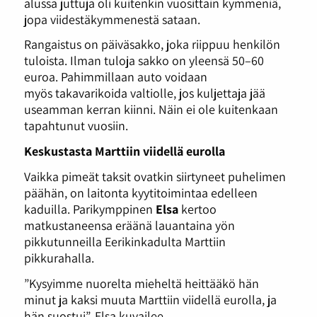
alussa juttuja oli kuitenkin vuosittain kymmeniä,
jopa viidestäkymmenestä sataan.
Rangaistus on päiväsakko, joka riippuu henkilön
tuloista. Ilman tuloja sakko on yleensä 50–60
euroa. Pahimmillaan auto voidaan
myös takavarikoida valtiolle, jos kuljettaja jää
useamman kerran kiinni. Näin ei ole kuitenkaan
tapahtunut vuosiin.
Keskustasta Marttiin viidellä eurolla
Vaikka pimeät taksit ovatkin siirtyneet puhelimen
päähän, on laitonta kyytitoimintaa edelleen
kaduilla. Parikymppinen
Elsa
kertoo
matkustaneensa eräänä lauantaina yön
pikkutunneilla Eerikinkadulta Marttiin
pikkurahalla.
”Kysyimme nuorelta mieheltä heittääkö hän
minut ja kaksi muuta Marttiin viidellä eurolla, ja
hän suostui”, Elsa kuvailee.