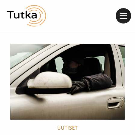
Valik
UUTISET