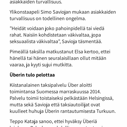
asiakkaiden turvallisuus.
Ylikonstaapeli Simo Saviojan mukaan asiakkaiden
turvallisuus on todellinen ongelma.
”Heidät voidaan joko pahoinpidellä tai viedä
rahat. Naisiin kohdistetaan väkivaltaa, jopa
seksuaalista väkivaltaa”, Savioja täsmentää.
Pimeällä taksilla matkustanut Elsa kertoo, ettei
hänellä tai hänen seuralaisillaan ollut mitään
vaaraa, ja kyyti sujui mutkitta.
Überin tulo pelottaa
Kiistanalainen taksipalvelu Über aloitti
toimintansa Suomessa marraskuussa 2014.
Palvelu toimii toistaiseksi pelkästään Helsingissä,
mutta sekä Savioja että taksiautoilijat ovat
kuulleet huhuja Überin rantautumisesta Turkuun.
Teppo Kataja sanoo, ettei hyväksy Überiä