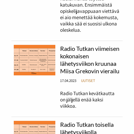
katukuvan. Ensimmäistä
opiskelijavappuaan viettävä
ei aio menettää kokemusta,
vaikka sää ei suosisi ulkona
oleskelua.
Radio Tutkan viimeisen
kokonaisen
lähetysviikon kruunaa
Miisa Grekovin vierailu
17.04.2023
UUTISET
Radio Tutkan kevätkautta
on jäljellä enää kaksi
viikkoa.
Radio Tutkan toisella
lähetysviikolla