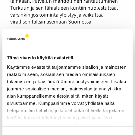
lainkaan. Palvelun mahdollinen rantautuminen
Turkuun ja sen lähialueen kuntiin huolestuttaa,
varsinkin jos toiminta yleistyy ja vaikuttaa
virallisen taksin asemaan Suomessa
”Pelottaa. Harmaa talous kasvaa, ja he liikkuvat
sellaisilla vehkeillä, missä ei ole vakuutuksia tai
mitään kuluttajansuojaa. Kuka siellä sitten
päivystää iltaisin? Meneekö sitten kaikki tällaiseksi
Tämä sivusto käyttää evästeitä
pimeäksi touhuksi?”
Käytämme evästeitä tarjoamamme sisällön ja mainosten
Elsan nimi on muutettu.
räätälöimiseen, sosiaalisen median ominaisuuksien
tukemiseen ja kävijämäärämme analysoimiseen. Lisäksi
jaamme sosiaalisen median, mainosalan ja analytiikka-
alan kumppaneillemme tietoja siitä, miten käytät
sivustoamme. Kumppanimme voivat yhdistää näitä
Marathon Monday
tietoja muihin tietoihin, joita olet antanut heille tai joita on
vetää Lappeenrantaan
kerätty, kun olet käyttänyt heidän palvelujaan. Voit
tuhansia kävijöitä.
muuttaa evästeasetuksiesi hyväksyntää sivuston
25.05.2023
UUTISET
alalaidassa olevasta
Evästeasetukset
linkistä.