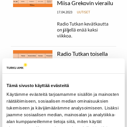
Miisa Grekovin vierailu
17.04.2023
UUTISET
Radio Tutkan kevätkautta
on jäljellä enää kaksi
viikkoa.
Radio Tutkan toisella
lähetysviikolla
pääteemana on
ystävyys
14.02.2023
UUTISET
Tämä sivusto käyttää evästeitä
Käytämme evästeitä tarjoamamme sisällön ja mainosten
Tällä viikolla lähetyksissä
räätälöimiseen, sosiaalisen median ominaisuuksien
näkyy ja kuuluu ystäväpäivä
sekä Suomen yksi suurin
tukemiseen ja kävijämäärämme analysoimiseen. Lisäksi
opiskelijatapahtuma
jaamme sosiaalisen median, mainosalan ja analytiikka-
Pikkulaskiainen.
alan kumppaneillemme tietoja siitä, miten käytät