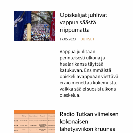
Opiskelijat juhlivat
vappua säästä
riippumatta
17.05.2023
UUTISET
Vappua juhlitaan
perinteisesti ulkona ja
haalarikansa täyttää
katukuvan. Ensimmäistä
opiskelijavappuaan viettävä
ei aio menettää kokemusta,
vaikka sää ei suosisi ulkona
oleskelua.
Radio Tutkan viimeisen
kokonaisen
lähetysviikon kruunaa