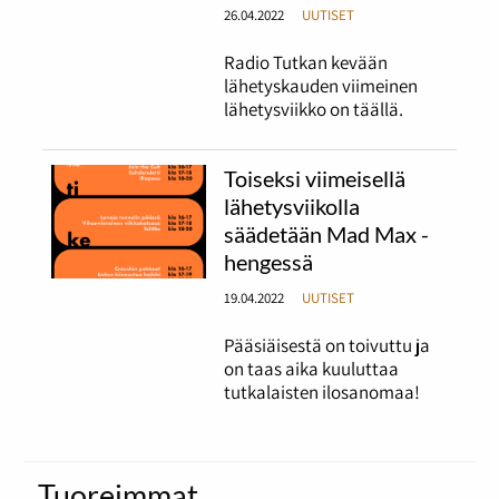
26.04.2022
UUTISET
Radio Tutkan kevään
lähetyskauden viimeinen
lähetysviikko on täällä.
Toiseksi viimeisellä
lähetysviikolla
säädetään Mad Max -
hengessä
19.04.2022
UUTISET
Pääsiäisestä on toivuttu ja
on taas aika kuuluttaa
tutkalaisten ilosanomaa!
Tuoreimmat