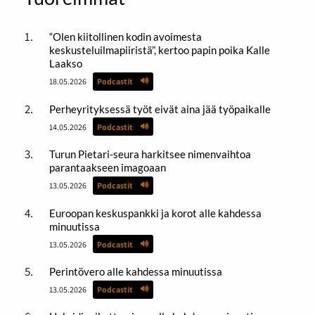
“Olen kiitollinen kodin avoimesta
keskusteluilmapiiristä”, kertoo papin poika Kalle
Laakso
18.05.2026
Podcastit
Perheyrityksessä työt eivät aina jää työpaikalle
14.05.2026
Podcastit
Turun Pietari-seura harkitsee nimenvaihtoa
parantaakseen imagoaan
13.05.2026
Podcastit
Euroopan keskuspankki ja korot alle kahdessa
minuutissa
13.05.2026
Podcastit
Perintövero alle kahdessa minuutissa
13.05.2026
Podcastit