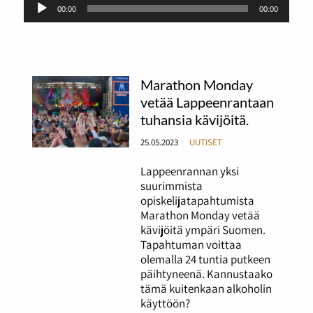
Äänitoistin
00:00
00:00
Marathon Monday
vetää Lappeenrantaan
tuhansia kävijöitä.
25.05.2023
UUTISET
Lappeenrannan yksi
suurimmista
opiskelijatapahtumista
Marathon Monday vetää
kävijöitä ympäri Suomen.
Tapahtuman voittaa
olemalla 24 tuntia putkeen
päihtyneenä. Kannustaako
tämä kuitenkaan alkoholin
käyttöön?