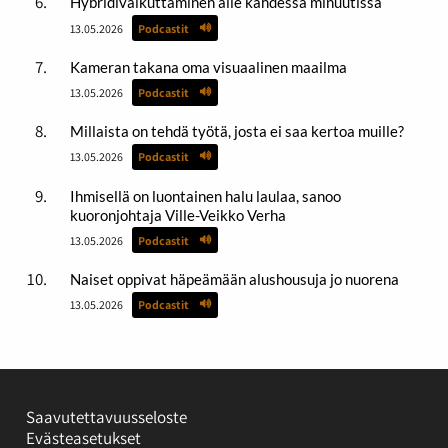
Hybridivaikuttaminen alle kahdessa minuutissa
13.05.2026
Podcastit
Kameran takana oma visuaalinen maailma
13.05.2026
Podcastit
Millaista on tehdä työtä, josta ei saa kertoa muille?
13.05.2026
Podcastit
Ihmisellä on luontainen halu laulaa, sanoo
kuoronjohtaja Ville-Veikko Verha
13.05.2026
Podcastit
Naiset oppivat häpeämään alushousuja jo nuorena
13.05.2026
Podcastit
Saavutettavuusseloste
Evästeasetukset