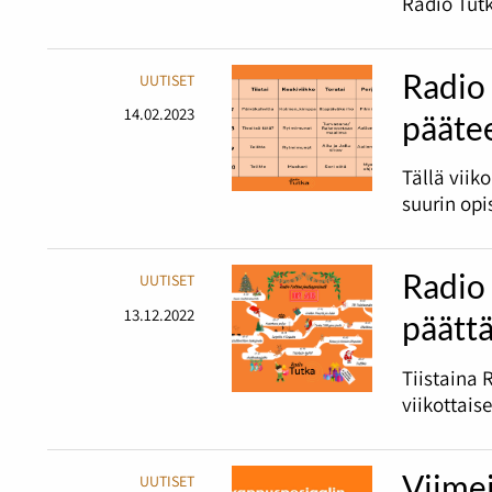
Radio Tutk
Radio 
UUTISET
14.02.2023
pääte
Tällä viik
suurin opi
Radio 
UUTISET
13.12.2022
päätt
Tiistaina 
viikottais
Viime
UUTISET