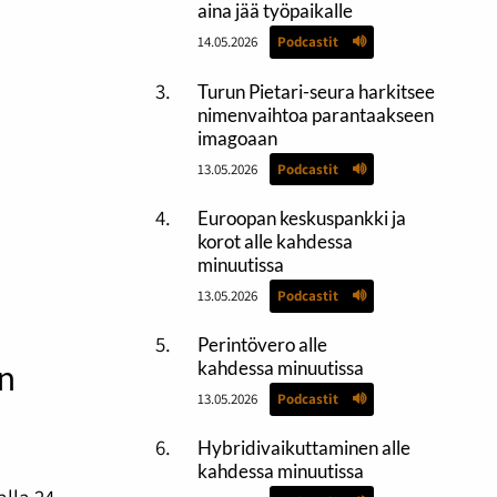
aina jää työpaikalle
14.05.2026
Podcastit
Turun Pietari-seura harkitsee
nimenvaihtoa parantaakseen
imagoaan
13.05.2026
Podcastit
Euroopan keskuspankki ja
korot alle kahdessa
minuutissa
13.05.2026
Podcastit
Perintövero alle
kahdessa minuutissa
n
13.05.2026
Podcastit
Hybridivaikuttaminen alle
kahdessa minuutissa
lla 24