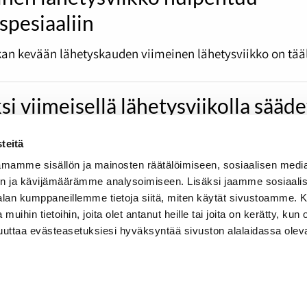
spesiaaliin
an kevään lähetyskauden viimeinen lähetysviikko on tääl
si viimeisellä lähetysviikolla sääd
ax -hengessä
teitä
tä on toivuttu ja on taas aika kuuluttaa tutkalaisten ilo
mamme sisällön ja mainosten räätälöimiseen, sosiaalisen medi
n ja kävijämäärämme analysoimiseen. Lisäksi jaamme sosiaali
-alan kumppaneillemme tietoja siitä, miten käytät sivustoamme
 muihin tietoihin, joita olet antanut heille tai joita on kerätty, kun 
muuttaa evästeasetuksiesi hyväksyntää sivuston alalaidassa olev