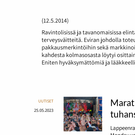
(12.5.2014)
Ravintolisissä ja tavanomaisissa eli
terveysväitteitä. Eviran johdolla tote
pakkausmerkintöihin sekä markkinoi
kahdesta kolmasosasta löytyi osittai
Eniten hyväksymättömiä ja lääkkeellisi
Marat
UUTISET
25.05.2023
tuhans
Lappeenra
Monday ve