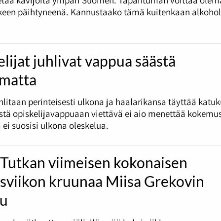
tkeen päihtyneenä. Kannustaako tämä kuitenkaan alkohol
lijat juhlivat vappua säästä
umatta
litaan perinteisesti ulkona ja haalarikansa täyttää katu
tä opiskelijavappuaan viettävä ei aio menettää kokemus
 ei suosisi ulkona oleskelua.
 Tutkan viimeisen kokonaisen
ysviikon kruunaa Miisa Grekovin
lu