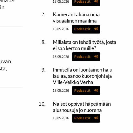
13.05.2026
Podcastit
in
Kameran takana oma
visuaalinen maailma
13.05.2026
Podcastit
Millaista on tehdä työtä, josta
ei saa kertoa muille?
13.05.2026
Podcastit
kuvan.
ta,
Ihmisellä on luontainen halu
laulaa, sanoo kuoronjohtaja
Ville-Veikko Verha
13.05.2026
Podcastit
Naiset oppivat häpeämään
alushousuja jo nuorena
13.05.2026
Podcastit