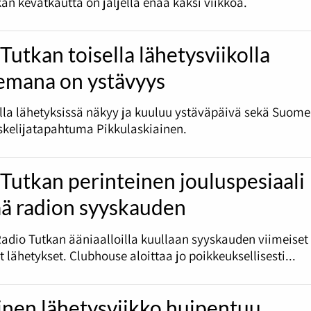
an kevätkautta on jäljellä enää kaksi viikkoa.
Tutkan toisella lähetysviikolla
emana on ystävyys
olla lähetyksissä näkyy ja kuuluu ystäväpäivä sekä Suome
skelijatapahtuma Pikkulaskiainen.
Tutkan perinteinen jouluspesiaali
ää radion syyskauden
Radio Tutkan ääniaalloilla kuullaan syyskauden viimeiset
et lähetykset. Clubhouse aloittaa jo poikkeuksellisesti...
inen lähetysviikko huipentuu