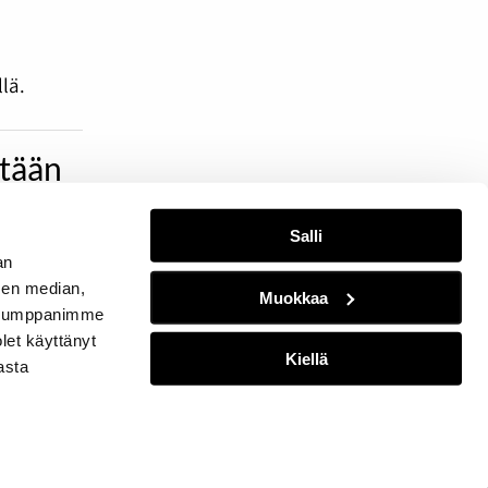
lä.
etään
Salli
sanomaa!
an
sen median,
Muokkaa
. Kumppanimme
olet käyttänyt
Kiellä
asta