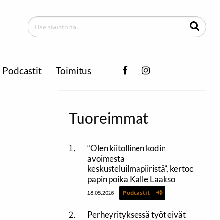
Facebook
Instagram
Podcastit
Toimitus
Tuoreimmat
“Olen kiitollinen kodin
avoimesta
keskusteluilmapiiristä”, kertoo
papin poika Kalle Laakso
18.05.2026
Podcastit
Perheyrityksessä työt eivät