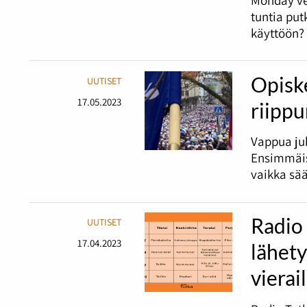
tuntia pu
käyttöön?
Opiske
UUTISET
17.05.2023
riipp
Vappua juh
Ensimmäis
vaikka sää
Radio
UUTISET
17.04.2023
lähet
vierai