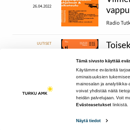
26.04.2022
vappu
Radio Tutk
Toisek
UUTISET
19.04.2022
Mad M
Tämä sivusto käyttää eväs
Pääsiäises
Käytämme evästeitä tarjoa
ominaisuuksien tukemisee
mainosalan ja analytiikka
voivat yhdistää näitä tietoja
heidän palvelujaan. Voit 
Saavutettavuusseloste
Evästeasetukset
linkistä.
Evästeasetukset
Näytä tiedot