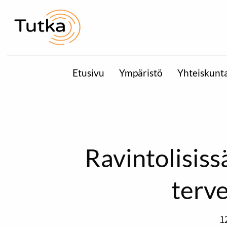
Etusivu
Ympäristö
Yhteiskunt
Ravintolisis
terve
1