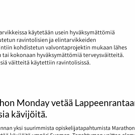
ntarvikkeissa käytetään usein hyväksymättömiä
utetun ravintolisien ja elintarvikkeiden
ntiin kohdistetun valvontaprojektin mukaan lähes
n tai kokonaan hyväksymättömiä terveysväitteitä.
ä väitteitä käytettiin ravintolisissä.
hon Monday vetää Lappeenrantaa
ia kävijöitä.
nnan yksi suurimmista opiskelijatapahtumista Marathon
tää kävijöitä ympäri Suomen. Tapahtuman voittaa olema