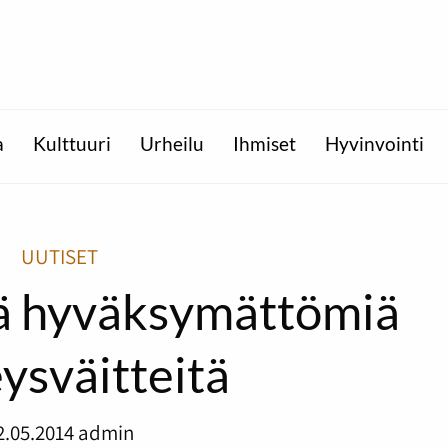
a
Kulttuuri
Urheilu
Ihmiset
Hyvinvointi
UUTISET
sä hyväksymättömiä
ysväitteitä
2.05.2014
admin