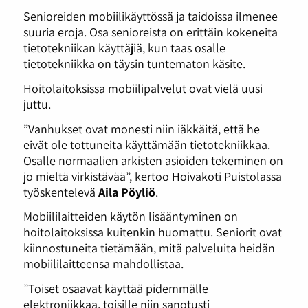
Senioreiden mobiilikäyttössä ja taidoissa ilmenee
suuria eroja. Osa senioreista on erittäin kokeneita
tietotekniikan käyttäjiä, kun taas osalle
tietotekniikka on täysin tuntematon käsite.
Hoitolaitoksissa mobiilipalvelut ovat vielä uusi
juttu.
”Vanhukset ovat monesti niin iäkkäitä, että he
eivät ole tottuneita käyttämään tietotekniikkaa.
Osalle normaalien arkisten asioiden tekeminen on
jo mieltä virkistävää”, kertoo Hoivakoti Puistolassa
työskentelevä
Aila Pöyliö
.
Mobiililaitteiden käytön lisääntyminen on
hoitolaitoksissa kuitenkin huomattu. Seniorit ovat
kiinnostuneita tietämään, mitä palveluita heidän
mobiililaitteensa mahdollistaa.
”Toiset osaavat käyttää pidemmälle
elektroniikkaa, toisille niin sanotusti