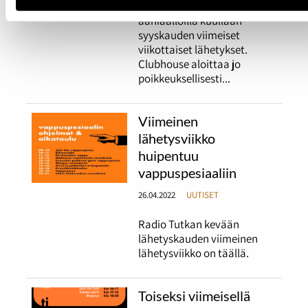
Tiistaina Radio Tutkan
ääniaalloilla kuullaan
syyskauden viimeiset
viikottaiset lähetykset.
Clubhouse aloittaa jo
poikkeuksellisesti...
Viimeinen
lähetysviikko
huipentuu
vappuspesiaaliin
26.04.2022
UUTISET
Radio Tutkan kevään
lähetyskauden viimeinen
lähetysviikko on täällä.
Toiseksi viimeisellä