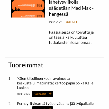
lähetysviikolla
säädetään Mad Max -
hengessä
19.04.2022
UUTISET
Pääsiäisestä on toivuttu ja
on taas aika kuuluttaa
tutkalaisten ilosanomaa!
Tuoreimmat
“Olen kiitollinen kodin avoimesta
keskusteluilmapiiristä”, kertoo papin poika Kalle
Laakso
18.05.2026
Podcastit
Perheyrityksessä työt eivät aina jää työpaikalle