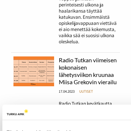
perinteisesti ulkona ja
haalarikansa täyttää
katukuvan. Ensimmäistä
opiskelijavappuaan viettävä
ei aio menettää kokemusta,
vaikka sää ei suosisi ulkona
oleskelua.
Radio Tutkan viimeisen
kokonaisen
lähetysviikon kruunaa
Miisa Grekovin vierailu
17.04.2023
UUTISET
Radio Tutkan kevätkautta
on jäljellä enää kaksi
viikkoa.