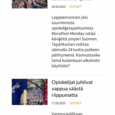
25.05.2023
UUTISET
Lappeenrannan yksi
suurimmista
opiskelijatapahtumista
Marathon Monday vetää
kävijöitä ympäri Suomen.
Tapahtuman voittaa
olemalla 24 tuntia putkeen
päihtyneenä. Kannustaako
tämä kuitenkaan alkoholin
käyttöön?
Opiskelijat juhlivat
vappua säästä
riippumatta
17.05.2023
UUTISET
Vappua juhlitaan