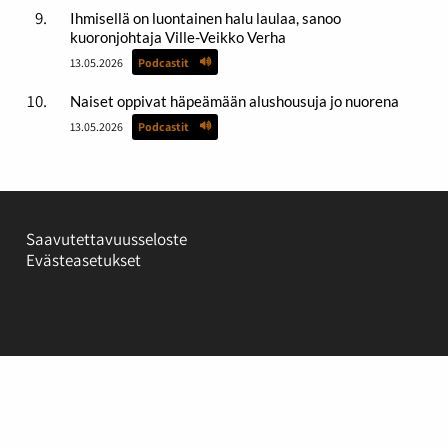
Ihmisellä on luontainen halu laulaa, sanoo
kuoronjohtaja Ville-Veikko Verha
13.05.2026
Podcastit
Naiset oppivat häpeämään alushousuja jo nuorena
13.05.2026
Podcastit
Saavutettavuusseloste
Evästeasetukset