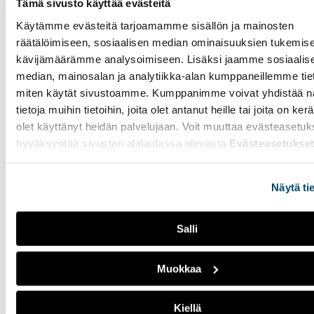
Tämä sivusto käyttää evästeitä
Radio Tutkan toisella
lähetysviikolla
Käytämme evästeitä tarjoamamme sisällön ja mainosten
pääteemana on
räätälöimiseen, sosiaalisen median ominaisuuksien tukemise
ystävyys
kävijämäärämme analysoimiseen. Lisäksi jaamme sosiaalis
median, mainosalan ja analytiikka-alan kumppaneillemme tieto
14.02.2023
UUTISET
miten käytät sivustoamme. Kumppanimme voivat yhdistää nä
tietoja muihin tietoihin, joita olet antanut heille tai joita on ker
Tällä viikolla lähetyksissä
näkyy ja kuuluu ystäväpäivä
olet käyttänyt heidän palvelujaan. Voit muuttaa evästeasetuk
sekä Suomen yksi suurin
hyväksyntää sivuston alalaidassa olevasta
Evästeasetukse
opiskelijatapahtuma
Pikkulaskiainen.
Näytä ti
Radio Tutkan
Salli
perinteinen
jouluspesiaali päättää
radion syyskauden
Muokkaa
13.12.2022
UUTISET
Kiellä