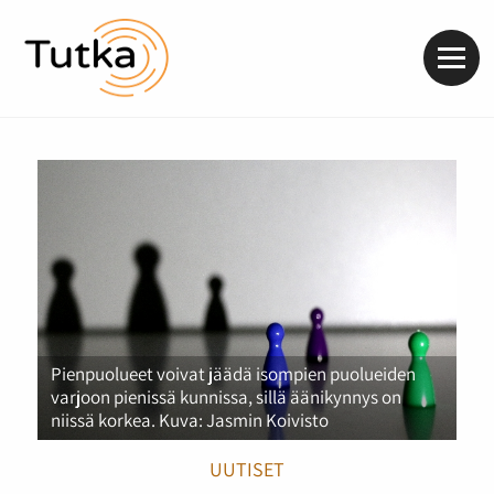
Valik
Pienpuolueet voivat jäädä isompien puolueiden
varjoon pienissä kunnissa, sillä äänikynnys on
niissä korkea. Kuva: Jasmin Koivisto
UUTISET