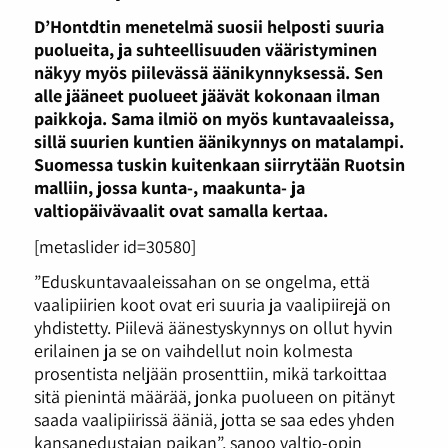
D’Hontdtin menetelmä suosii helposti suuria
puolueita, ja suhteellisuuden vääristyminen
näkyy myös piilevässä äänikynnyksessä. Sen
alle jääneet puolueet jäävät kokonaan ilman
paikkoja. Sama ilmiö on myös kuntavaaleissa,
sillä suurien kuntien äänikynnys on matalampi.
Suomessa tuskin kuitenkaan siirrytään Ruotsin
malliin, jossa kunta-, maakunta- ja
valtiopäivävaalit ovat samalla kertaa.
[metaslider id=30580]
”Eduskuntavaaleissahan on se ongelma, että
vaalipiirien koot ovat eri suuria ja vaalipiirejä on
yhdistetty. Piilevä äänestyskynnys on ollut hyvin
erilainen ja se on vaihdellut noin kolmesta
prosentista neljään prosenttiin, mikä tarkoittaa
sitä pienintä määrää, jonka puolueen on pitänyt
saada vaalipiirissä ääniä, jotta se saa edes yhden
kansanedustajan paikan”, sanoo valtio-opin