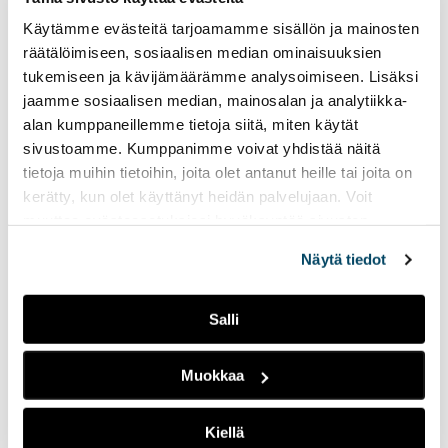
tuhansia kävijöitä.
Käytämme evästeitä tarjoamamme sisällön ja mainosten
25.05.2023
UUTISET
räätälöimiseen, sosiaalisen median ominaisuuksien
tukemiseen ja kävijämäärämme analysoimiseen. Lisäksi
Lappeenrannan yksi
jaamme sosiaalisen median, mainosalan ja analytiikka-
suurimmista
alan kumppaneillemme tietoja siitä, miten käytät
opiskelijatapahtumista
Marathon Monday vetää
sivustoamme. Kumppanimme voivat yhdistää näitä
kävijöitä ympäri Suomen.
tietoja muihin tietoihin, joita olet antanut heille tai joita on
Tapahtuman voittaa
kerätty, kun olet käyttänyt heidän palvelujaan. Voit
olemalla 24 tuntia putkeen
muuttaa evästeasetuksiesi hyväksyntää sivuston
päihtyneenä. Kannustaako
alalaidassa olevasta
Evästeasetukset
linkistä.
tämä kuitenkaan alkoholin
Näytä tiedot
käyttöön?
Salli
Opiskelijat juhlivat
vappua säästä
Muokkaa
riippumatta
17.05.2023
UUTISET
Kiellä