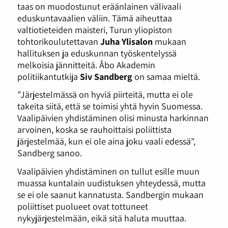
taas on muodostunut eräänlainen välivaali
eduskuntavaalien väliin. Tämä aiheuttaa
valtiotieteiden maisteri, Turun yliopiston
tohtorikoulutettavan
Juha Ylisalon
mukaan
hallituksen ja eduskunnan työskentelyssä
melkoisia jännitteitä. Åbo Akademin
politiikantutkija
Siv Sandberg
on samaa mieltä.
”Järjestelmässä on hyviä piirteitä, mutta ei ole
takeita siitä, että se toimisi yhtä hyvin Suomessa.
Vaalipäivien yhdistäminen olisi minusta harkinnan
arvoinen, koska se rauhoittaisi poliittista
järjestelmää, kun ei ole aina joku vaali edessä”,
Sandberg sanoo.
Vaalipäivien yhdistäminen on tullut esille muun
muassa kuntalain uudistuksen yhteydessä, mutta
se ei ole saanut kannatusta. Sandbergin mukaan
poliittiset puolueet ovat tottuneet
nykyjärjestelmään, eikä sitä haluta muuttaa.