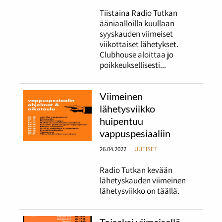
Tiistaina Radio Tutkan
ääniaalloilla kuullaan
syyskauden viimeiset
viikottaiset lähetykset.
Clubhouse aloittaa jo
poikkeuksellisesti...
Viimeinen
lähetysviikko
huipentuu
vappuspesiaaliin
26.04.2022
UUTISET
Radio Tutkan kevään
lähetyskauden viimeinen
lähetysviikko on täällä.
Toiseksi viimeisellä