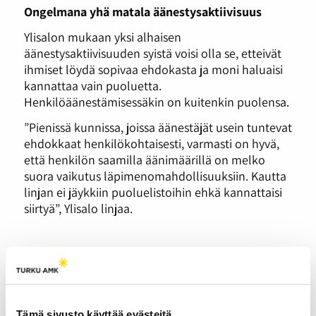
Ongelmana yhä matala äänestysaktiivisuus
Ylisalon mukaan yksi alhaisen
äänestysaktiivisuuden syistä voisi olla se, etteivät
ihmiset löydä sopivaa ehdokasta ja moni haluaisi
kannattaa vain puoluetta.
Henkilöäänestämisessäkin on kuitenkin puolensa.
”Pienissä kunnissa, joissa äänestäjät usein tuntevat
ehdokkaat henkilökohtaisesti, varmasti on hyvä,
että henkilön saamilla äänimäärillä on melko
suora vaikutus läpimenomahdollisuuksiin. Kautta
linjan ei jäykkiin puoluelistoihin ehkä kannattaisi
siirtyä”, Ylisalo linjaa.
Marathon Monday
vetää Lappeenrantaan
Tämä sivusto käyttää evästeitä