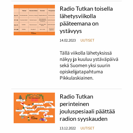
Radio Tutkan toisella
lähetysviikolla
pääteemana on
ystävyys
14.02.2023
UUTISET
Tällä viikolla lähetyksissä
näkyy ja kuuluu ystäväpäivä
sekä Suomen yksi suurin
opiskelijatapahtuma
Pikkulaskiainen.
Radio Tutkan
perinteinen
jouluspesiaali päättää
radion syyskauden
13.12.2022
UUTISET