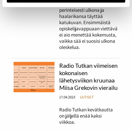
Vappua juhlitaan
perinteisesti ulkona ja
haalarikansa täyttää
katukuvan. Ensimmäistä
opiskelijavappuaan viettävä
ei aio menettää kokemusta,
vaikka sää ei suosisi ulkona
oleskelua.
Radio Tutkan viimeisen
kokonaisen
lähetysviikon kruunaa
Miisa Grekovin vierailu
17.04.2023
UUTISET
Radio Tutkan kevätkautta
on jäljellä enää kaksi
viikkoa.