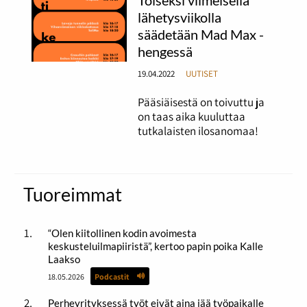
lähetysviikolla
säädetään Mad Max -
hengessä
19.04.2022
UUTISET
Pääsiäisestä on toivuttu ja
on taas aika kuuluttaa
tutkalaisten ilosanomaa!
Tuoreimmat
“Olen kiitollinen kodin avoimesta
keskusteluilmapiiristä”, kertoo papin poika Kalle
Laakso
18.05.2026
Podcastit
Perheyrityksessä työt eivät aina jää työpaikalle