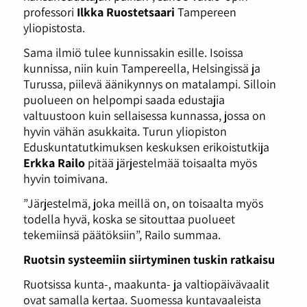
professori
Ilkka Ruostetsaari
Tampereen
yliopistosta.
Sama ilmiö tulee kunnissakin esille. Isoissa
kunnissa, niin kuin Tampereella, Helsingissä ja
Turussa, piilevä äänikynnys on matalampi. Silloin
puolueen on helpompi saada edustajia
valtuustoon kuin sellaisessa kunnassa, jossa on
hyvin vähän asukkaita. Turun yliopiston
Eduskuntatutkimuksen keskuksen erikoistutkija
Erkka Railo
pitää järjestelmää toisaalta myös
hyvin toimivana.
”Järjestelmä, joka meillä on, on toisaalta myös
todella hyvä, koska se sitouttaa puolueet
tekemiinsä päätöksiin”, Railo summaa.
Ruotsin systeemiin siirtyminen tuskin ratkaisu
Ruotsissa kunta-, maakunta- ja valtiopäivävaalit
ovat samalla kertaa. Suomessa kuntavaaleista