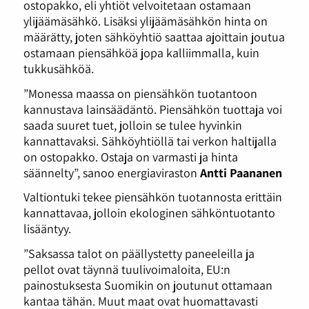
ostopakko, eli yhtiöt velvoitetaan ostamaan
ylijäämäsähkö. Lisäksi ylijäämäsähkön hinta on
määrätty, joten sähköyhtiö saattaa ajoittain joutua
ostamaan piensähköä jopa kalliimmalla, kuin
tukkusähköä.
”Monessa maassa on piensähkön tuotantoon
kannustava lainsäädäntö. Piensähkön tuottaja voi
saada suuret tuet, jolloin se tulee hyvinkin
kannattavaksi. Sähköyhtiöllä tai verkon haltijalla
on ostopakko. Ostaja on varmasti ja hinta
säännelty”, sanoo energiaviraston
Antti Paananen
Valtiontuki tekee piensähkön tuotannosta erittäin
kannattavaa, jolloin ekologinen sähköntuotanto
lisääntyy.
”Saksassa talot on päällystetty paneeleilla ja
pellot ovat täynnä tuulivoimaloita, EU:n
painostuksesta Suomikin on joutunut ottamaan
kantaa tähän. Muut maat ovat huomattavasti