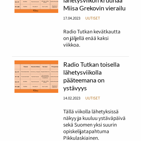
lähetysviikon kruunaa
Miisa Grekovin vierailu
17.04.2023
UUTISET
Radio Tutkan kevätkautta
on jäljellä enää kaksi
viikkoa.
Radio Tutkan toisella
lähetysviikolla
pääteemana on
ystävyys
14.02.2023
UUTISET
Tällä viikolla lähetyksissä
näkyy ja kuuluu ystäväpäivä
sekä Suomen yksi suurin
opiskelijatapahtuma
Pikkulaskiainen.