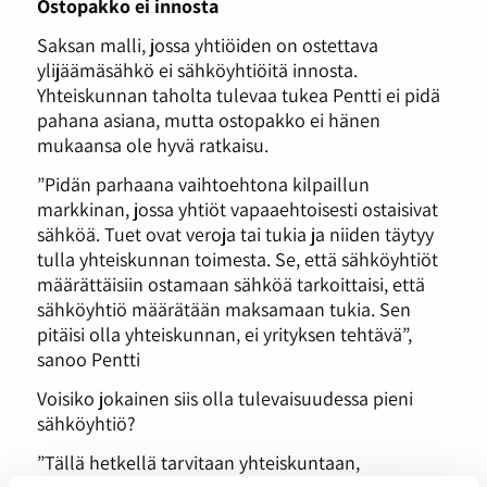
Ostopakko ei innosta
Saksan malli, jossa yhtiöiden on ostettava
ylijäämäsähkö ei sähköyhtiöitä innosta.
Yhteiskunnan taholta tulevaa tukea Pentti ei pidä
pahana asiana, mutta ostopakko ei hänen
mukaansa ole hyvä ratkaisu.
”Pidän parhaana vaihtoehtona kilpaillun
markkinan, jossa yhtiöt vapaaehtoisesti ostaisivat
sähköä. Tuet ovat veroja tai tukia ja niiden täytyy
tulla yhteiskunnan toimesta. Se, että sähköyhtiöt
määrättäisiin ostamaan sähköä tarkoittaisi, että
sähköyhtiö määrätään maksamaan tukia. Sen
pitäisi olla yhteiskunnan, ei yrityksen tehtävä”,
sanoo Pentti
Voisiko jokainen siis olla tulevaisuudessa pieni
sähköyhtiö?
”Tällä hetkellä tarvitaan yhteiskuntaan,
verotukseen ja laitteistoon liittyviä vastauksia.