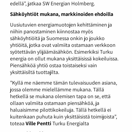
edellä”, jatkaa SW Energian Holmberg.
Sähköyhtiöt mukana, markkinoiden ehdoilla
Uusiutuvien energiamuotojen kehittäminen ja
niihin panostaminen kiinnostaa myös
sähköyhtiöitä ja Suomessa onkin jo joukko
yhtiöitä, jotka ovat valmiita ostamaan verkkoon
syötettävän ylijäämäsähkön. Esimerkiksi Turku
energia on ollut mukana yksittäisissä kokeiluissa.
Piensähköä yhtiö ostaa toistaiseksi vain
yksittäisiltä tuottajilta.
”Kyllä me näemme tämän tulevaisuuden asiana,
jossa olemme mielellämme mukana. Tällä
hetkellä se mukana olemisen tapa on se, että
ollaan valmiita ostamaan piensähköä, ja
haluaisimme pilottikokeiluja. Tällä hetkellä ei
kuitenkaan puhuta kuin yksittäisistä toimijoista”,
toteaa
Ville Pentti
Turku Energialta