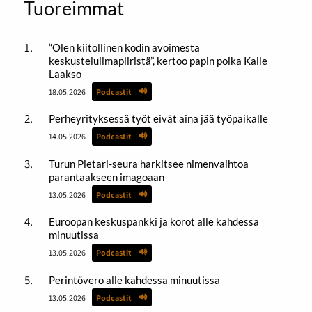
Tuoreimmat
“Olen kiitollinen kodin avoimesta
keskusteluilmapiiristä”, kertoo papin poika Kalle
Laakso
18.05.2026
Podcastit
Perheyrityksessä työt eivät aina jää työpaikalle
14.05.2026
Podcastit
Turun Pietari-seura harkitsee nimenvaihtoa
parantaakseen imagoaan
13.05.2026
Podcastit
Euroopan keskuspankki ja korot alle kahdessa
minuutissa
13.05.2026
Podcastit
Perintövero alle kahdessa minuutissa
13.05.2026
Podcastit