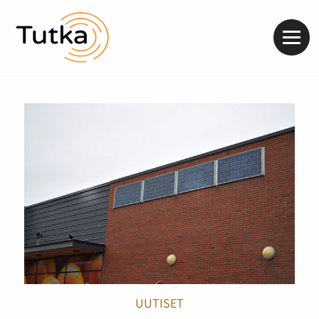
Valik
UUTISET