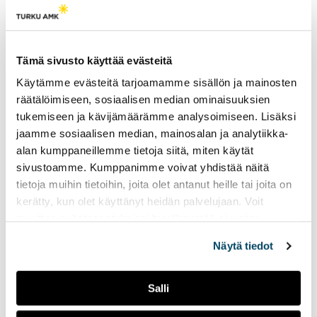
Tulevaisuudessa – mikä ettei?” Pentti toteaa.
Tämä sivusto käyttää evästeitä
Käytämme evästeitä tarjoamamme sisällön ja mainosten
Marathon Monday
räätälöimiseen, sosiaalisen median ominaisuuksien
vetää Lappeenrantaan
tukemiseen ja kävijämäärämme analysoimiseen. Lisäksi
tuhansia kävijöitä.
jaamme sosiaalisen median, mainosalan ja analytiikka-
alan kumppaneillemme tietoja siitä, miten käytät
25.05.2023
UUTISET
sivustoamme. Kumppanimme voivat yhdistää näitä
Lappeenrannan yksi
tietoja muihin tietoihin, joita olet antanut heille tai joita on
suurimmista
kerätty, kun olet käyttänyt heidän palvelujaan. Voit
opiskelijatapahtumista
muuttaa evästeasetuksiesi hyväksyntää sivuston
Marathon Monday vetää
alalaidassa olevasta
Evästeasetukset
linkistä.
kävijöitä ympäri Suomen.
Näytä tiedot
Tapahtuman voittaa
olemalla 24 tuntia putkeen
päihtyneenä. Kannustaako
Salli
tämä kuitenkaan alkoholin