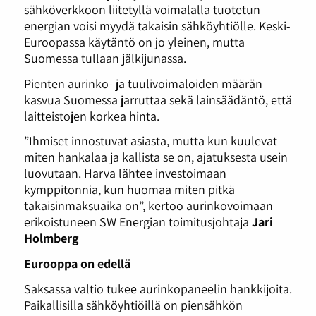
sähköverkkoon liitetyllä voimalalla tuotetun
energian voisi myydä takaisin sähköyhtiölle. Keski-
Euroopassa käytäntö on jo yleinen, mutta
Suomessa tullaan jälkijunassa.
Pienten aurinko- ja tuulivoimaloiden määrän
kasvua Suomessa jarruttaa sekä lainsäädäntö, että
laitteistojen korkea hinta.
”Ihmiset innostuvat asiasta, mutta kun kuulevat
miten hankalaa ja kallista se on, ajatuksesta usein
luovutaan. Harva lähtee investoimaan
kymppitonnia, kun huomaa miten pitkä
takaisinmaksuaika on”, kertoo aurinkovoimaan
erikoistuneen SW Energian toimitusjohtaja
Jari
Holmberg
Eurooppa on edellä
Saksassa valtio tukee aurinkopaneelin hankkijoita.
Paikallisilla sähköyhtiöillä on piensähkön