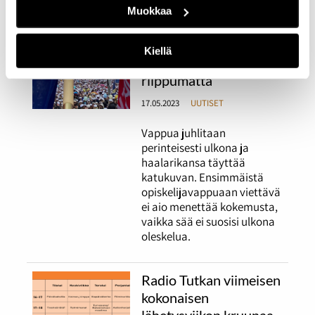
käyttöön?
Muokkaa
Opiskelijat juhlivat
Kiellä
vappua säästä
riippumatta
17.05.2023
UUTISET
Vappua juhlitaan
perinteisesti ulkona ja
haalarikansa täyttää
katukuvan. Ensimmäistä
opiskelijavappuaan viettävä
ei aio menettää kokemusta,
vaikka sää ei suosisi ulkona
oleskelua.
Radio Tutkan viimeisen
kokonaisen