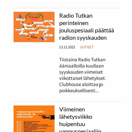
Radio Tutkan
perinteinen
jouluspesiaali päättää
radion syyskauden
13.12.2022
UUTISET
Tiistaina Radio Tutkan
ääniaalloilla kuullaan
syyskauden viimeiset
viikottaiset lähetykset.
Clubhouse aloittaa jo
poikkeuksellisesti...
Viimeinen
lähetysviikko
huipentuu
vappuspesiaaliin