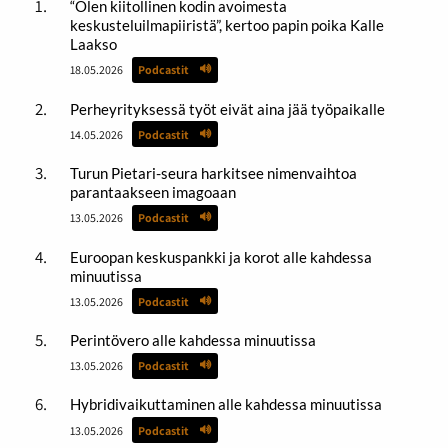
“Olen kiitollinen kodin avoimesta
keskusteluilmapiiristä”, kertoo papin poika Kalle
Laakso
18.05.2026
Podcastit
Perheyrityksessä työt eivät aina jää työpaikalle
14.05.2026
Podcastit
Turun Pietari-seura harkitsee nimenvaihtoa
parantaakseen imagoaan
13.05.2026
Podcastit
Euroopan keskuspankki ja korot alle kahdessa
minuutissa
13.05.2026
Podcastit
Perintövero alle kahdessa minuutissa
13.05.2026
Podcastit
Hybridivaikuttaminen alle kahdessa minuutissa
13.05.2026
Podcastit