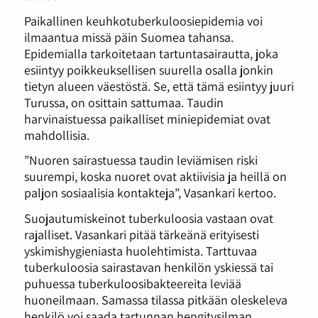
Paikallinen keuhkotuberkuloosiepidemia voi
ilmaantua missä päin Suomea tahansa.
Epidemialla tarkoitetaan tartuntasairautta, joka
esiintyy poikkeuksellisen suurella osalla jonkin
tietyn alueen väestöstä. Se, että tämä esiintyy juuri
Turussa, on osittain sattumaa. Taudin
harvinaistuessa paikalliset miniepidemiat ovat
mahdollisia.
”Nuoren sairastuessa taudin leviämisen riski
suurempi, koska nuoret ovat aktiivisia ja heillä on
paljon sosiaalisia kontakteja”, Vasankari kertoo.
Suojautumiskeinot tuberkuloosia vastaan ovat
rajalliset. Vasankari pitää tärkeänä erityisesti
yskimishygieniasta huolehtimista. Tarttuvaa
tuberkuloosia sairastavan henkilön yskiessä tai
puhuessa tuberkuloosibakteereita leviää
huoneilmaan. Samassa tilassa pitkään oleskeleva
henkilö voi saada tartunnan hengitysilman