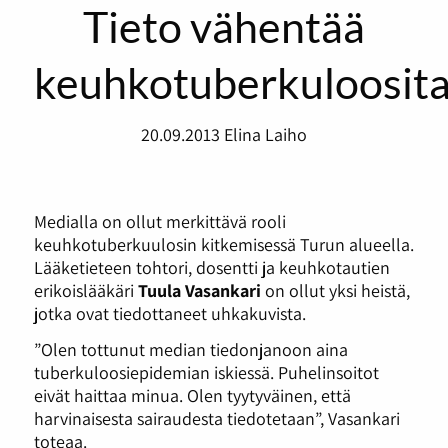
Tieto vähentää
keuhkotuberkuloosit
20.09.2013
Elina Laiho
Medialla on ollut merkittävä rooli
keuhkotuberkuulosin kitkemisessä Turun alueella.
Lääketieteen tohtori, dosentti ja keuhkotautien
erikoislääkäri
Tuula Vasankari
on ollut yksi heistä,
jotka ovat tiedottaneet uhkakuvista.
”Olen tottunut median tiedonjanoon aina
tuberkuloosiepidemian iskiessä. Puhelinsoitot
eivät haittaa minua. Olen tyytyväinen, että
harvinaisesta sairaudesta tiedotetaan”, Vasankari
toteaa.