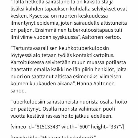
”Tällä hetkellä sairastuneita on kaksitoista ja
lisäksi kahden tapauksen kohdalla selvitykset ovat
kesken. Kyseessä on nuorten keskuudessa
ilmentynyt epidemia, joten sairaudelle altistuneita
on paljon. Ensimmäinen tuberkuloositapaus tuli
ilmi viime vuoden syyskuussa”, Aaltonen kertoo.
”Tartuntavaarallisen keuhkotuberkuloosin
löytyessä aloitetaan työläs kontaktikartoitus.
Kartoituksessa selvitetään muun muassa potilasta
haastattelemalla kaikki ne lähipiirin henkilöt, joita
nuori on saattanut altistaa esimerkiksi viimeisen
kolmen kuukauden aikana”, Hanna Aaltonen
sanoo.
Tuberkuloosiin sairastuneista nuorista osalla hoito
on päättynyt. Osalla nuorista vähintään puoli
vuotta kestävä raskas hoito jatkuu edelleen.
[vimeo id=”81513343″ width=”600″ height=”337″/]
[toggle title=”Mikä on tuberkuloosi?”