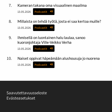
Kameran takana oma visuaalinen maailma
13.05.2026
Podcastit
Millaista on tehdä työtä, josta ei saa kertoa muille?
13.05.2026
Podcastit
Ihmisellä on luontainen halu laulaa, sanoo
kuoronjohtaja Ville-Veikko Verha
13.05.2026
Podcastit
Naiset oppivat häpeämään alushousuja jo nuorena
13.05.2026
Podcastit
Saavutettavuusseloste
Evästeasetukset