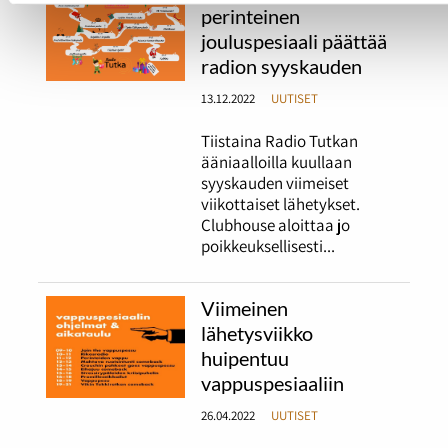
perinteinen
jouluspesiaali päättää
radion syyskauden
13.12.2022
UUTISET
Tiistaina Radio Tutkan
ääniaalloilla kuullaan
syyskauden viimeiset
viikottaiset lähetykset.
Clubhouse aloittaa jo
poikkeuksellisesti...
Viimeinen
lähetysviikko
huipentuu
vappuspesiaaliin
26.04.2022
UUTISET