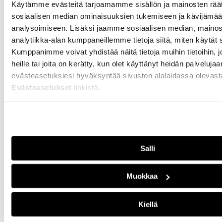
Käytämme evästeitä tarjoamamme sisällön ja mainosten räät
sosiaalisen median ominaisuuksien tukemiseen ja kävijäm
Radio Tutkan kevätkautta
analysoimiseen. Lisäksi jaamme sosiaalisen median, mainos
on jäljellä enää kaksi
viikkoa.
analytiikka-alan kumppaneillemme tietoja siitä, miten käytä
Kumppanimme voivat yhdistää näitä tietoja muihin tietoihin, jo
heille tai joita on kerätty, kun olet käyttänyt heidän palveluja
Radio Tutkan toisella
evästeasetuksiesi hyväksyntää sivuston alalaidassa olevast
lähetysviikolla
Evästeasetukset
linkistä.
pääteemana on
ystävyys
14.02.2023
UUTISET
Tällä viikolla lähetyksissä
Salli
näkyy ja kuuluu ystäväpäivä
sekä Suomen yksi suurin
opiskelijatapahtuma
Muokkaa
Pikkulaskiainen.
Kiellä
Radio Tutkan