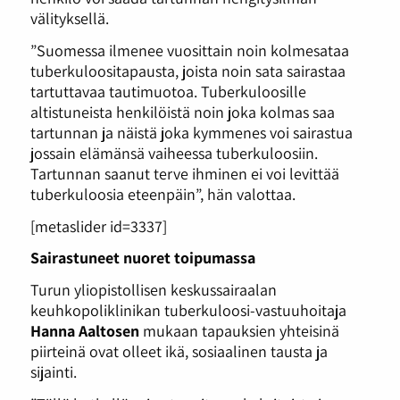
välityksellä.
”Suomessa ilmenee vuosittain noin kolmesataa
tuberkuloositapausta, joista noin sata sairastaa
tartuttavaa tautimuotoa. Tuberkuloosille
altistuneista henkilöistä noin joka kolmas saa
tartunnan ja näistä joka kymmenes voi sairastua
jossain elämänsä vaiheessa tuberkuloosiin.
Tartunnan saanut terve ihminen ei voi levittää
tuberkuloosia eteenpäin”, hän valottaa.
[metaslider id=3337]
Sairastuneet nuoret toipumassa
Turun yliopistollisen keskussairaalan
keuhkopoliklinikan tuberkuloosi-vastuuhoitaja
Hanna Aaltosen
mukaan tapauksien yhteisinä
piirteinä ovat olleet ikä, sosiaalinen tausta ja
sijainti.