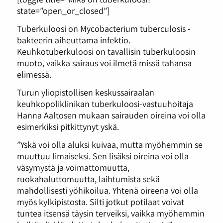
state=”open_or_closed”]
Tuberkuloosi on Mycobacterium tuberculosis -
bakteerin aiheuttama infektio.
Keuhkotuberkuloosi on tavallisin tuberkuloosin
muoto, vaikka sairaus voi ilmetä missä tahansa
elimessä.
Turun yliopistollisen keskussairaalan
keuhkopoliklinikan tuberkuloosi-vastuuhoitaja
Hanna Aaltosen mukaan sairauden oireina voi olla
esimerkiksi pitkittynyt yskä.
”Yskä voi olla aluksi kuivaa, mutta myöhemmin se
muuttuu limaiseksi. Sen lisäksi oireina voi olla
väsymystä ja voimattomuutta,
ruokahaluttomuutta, laihtumista sekä
mahdollisesti yöhikoilua. Yhtenä oireena voi olla
myös kylkipistosta. Silti jotkut potilaat voivat
tuntea itsensä täysin terveiksi, vaikka myöhemmin