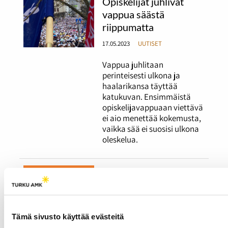
Opiskelijat juhlivat
vappua säästä
riippumatta
17.05.2023
UUTISET
Vappua juhlitaan
perinteisesti ulkona ja
haalarikansa täyttää
katukuvan. Ensimmäistä
opiskelijavappuaan viettävä
ei aio menettää kokemusta,
vaikka sää ei suosisi ulkona
oleskelua.
Radio Tutkan viimeisen
kokonaisen
lähetysviikon kruunaa
Miisa Grekovin vierailu
Tämä sivusto käyttää evästeitä
17.04.2023
UUTISET