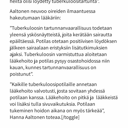
heiltä olisi löydetty tuberkuloositartunta”.
Aaltonen neuvoo oireiden ilmaantuessa
hakeutumaan lääkäriin:
”Tuberkuloosin tartunnanvaarallisuus todetaan
yleensä yskösnäytteistä, joita kerätään sairautta
epäiltäessä. Potilas otetaan positiivisen löydöksen
jälkeen sairaalaan eristyksiin lisätutkimuksien
ajaksi. Tuberkuloosin varmistuttua aloitetaan
lääkehoito ja potilas pysyy osastohoidossa niin
kauan, kunnes tartunnanvaarallisuus on
poistunut”.
”Kaikille tuberkuloosipotilaille annetaan
lääkehoito valvotusti, josta sovitaan yhdessä
potilaan kanssa. Lääkehoito on pitkä ja lääkkeistä
voi lisäksi tulla sivuvaikutuksia. Potilaan
tukeminen hoidon aikana on myös tärkeää”,
Hanna Aaltonen toteaa.[/toggle]