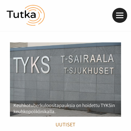
Valik
Keuhkotuberkuloositapauksia on hoidettu TYKSin
keuhkopoliklinikalla.
UUTISET