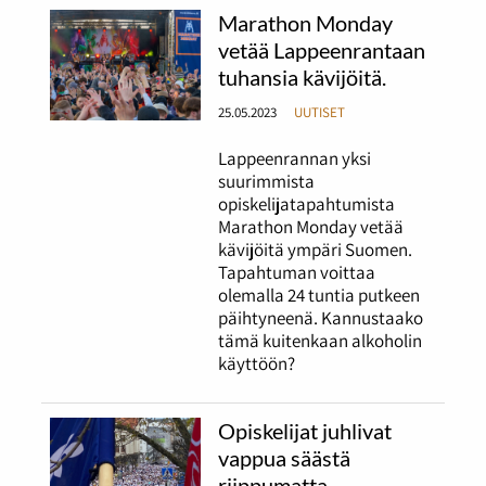
Marathon Monday
vetää Lappeenrantaan
tuhansia kävijöitä.
25.05.2023
UUTISET
Lappeenrannan yksi
suurimmista
opiskelijatapahtumista
Marathon Monday vetää
kävijöitä ympäri Suomen.
Tapahtuman voittaa
olemalla 24 tuntia putkeen
päihtyneenä. Kannustaako
tämä kuitenkaan alkoholin
käyttöön?
Opiskelijat juhlivat
vappua säästä
riippumatta