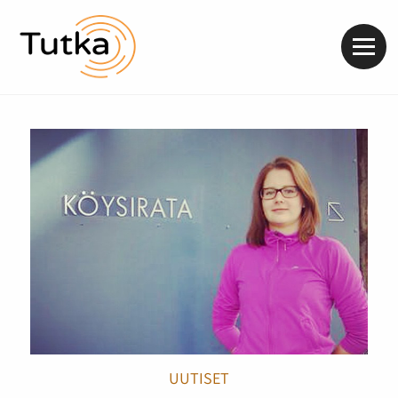
Valik
UUTISET