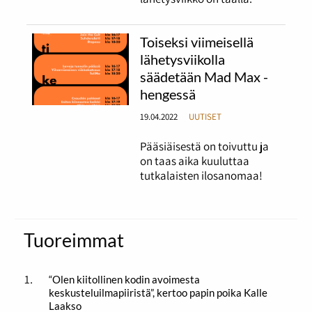
Toiseksi viimeisellä
lähetysviikolla
säädetään Mad Max -
hengessä
19.04.2022
UUTISET
Pääsiäisestä on toivuttu ja
on taas aika kuuluttaa
tutkalaisten ilosanomaa!
Tuoreimmat
“Olen kiitollinen kodin avoimesta
keskusteluilmapiiristä”, kertoo papin poika Kalle
Laakso