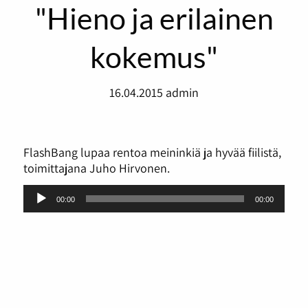
"Hieno ja erilainen
kokemus"
16.04.2015
admin
FlashBang lupaa rentoa meininkiä ja hyvää fiilistä,
toimittajana Juho Hirvonen.
Äänitoistin
00:00
00:00