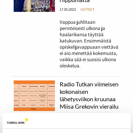
17.05.2023
UUTISET
Vappua juhlitaan
perinteisesti ulkona ja
haalarikansa täyttää
katukuvan. Ensimmäistä
opiskelijavappuaan viettävä
ei aio menettää kokemusta,
vaikka sää ei suosisi ulkona
oleskelua.
Radio Tutkan viimeisen
kokonaisen
lähetysviikon kruunaa
Miisa Grekovin vierailu
17.04.2023
UUTISET
Radio Tutkan kevätkautta