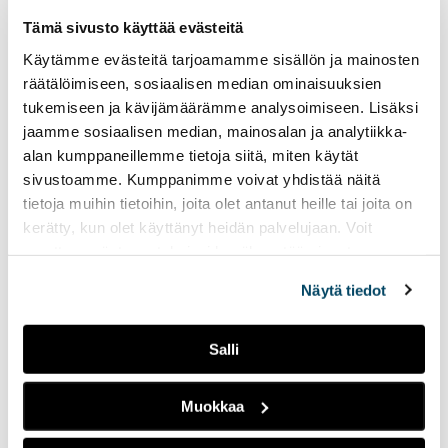
on jäljellä enää kaksi
viikkoa.
Tämä sivusto käyttää evästeitä
Käytämme evästeitä tarjoamamme sisällön ja mainosten
räätälöimiseen, sosiaalisen median ominaisuuksien
Radio Tutkan toisella
tukemiseen ja kävijämäärämme analysoimiseen. Lisäksi
lähetysviikolla
jaamme sosiaalisen median, mainosalan ja analytiikka-
pääteemana on
alan kumppaneillemme tietoja siitä, miten käytät
ystävyys
sivustoamme. Kumppanimme voivat yhdistää näitä
14.02.2023
UUTISET
tietoja muihin tietoihin, joita olet antanut heille tai joita on
kerätty, kun olet käyttänyt heidän palvelujaan. Voit
Tällä viikolla lähetyksissä
muuttaa evästeasetuksiesi hyväksyntää sivuston
näkyy ja kuuluu ystäväpäivä
alalaidassa olevasta
Evästeasetukset
linkistä.
sekä Suomen yksi suurin
Näytä tiedot
opiskelijatapahtuma
Pikkulaskiainen.
Salli
Radio Tutkan
Muokkaa
perinteinen
jouluspesiaali päättää