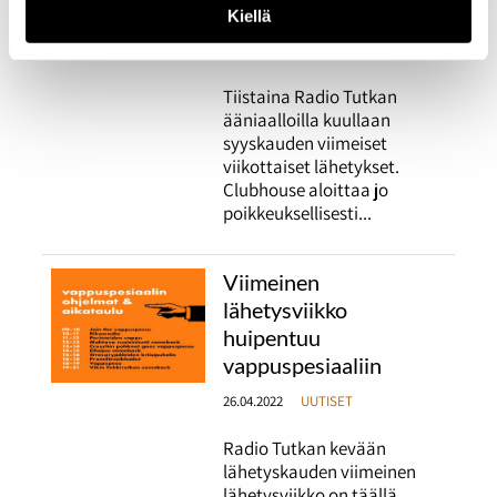
radion syyskauden
Kiellä
13.12.2022
UUTISET
Tiistaina Radio Tutkan
ääniaalloilla kuullaan
syyskauden viimeiset
viikottaiset lähetykset.
Clubhouse aloittaa jo
poikkeuksellisesti...
Viimeinen
lähetysviikko
huipentuu
vappuspesiaaliin
26.04.2022
UUTISET
Radio Tutkan kevään
lähetyskauden viimeinen
lähetysviikko on täällä.