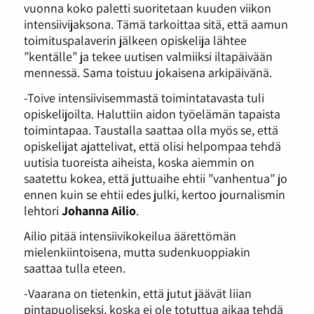
vuonna koko paletti suoritetaan kuuden viikon
intensiivijaksona. Tämä tarkoittaa sitä, että aamun
toimituspalaverin jälkeen opiskelija lähtee
”kentälle” ja tekee uutisen valmiiksi iltapäivään
mennessä. Sama toistuu jokaisena arkipäivänä.
-Toive intensiivisemmastä toimintatavasta tuli
opiskelijoilta. Haluttiin aidon työelämän tapaista
toimintapaa. Taustalla saattaa olla myös se, että
opiskelijat ajattelivat, että olisi helpompaa tehdä
uutisia tuoreista aiheista, koska aiemmin on
saatettu kokea, että juttuaihe ehtii ”vanhentua” jo
ennen kuin se ehtii edes julki, kertoo journalismin
lehtori
Johanna Ailio
.
Ailio pitää intensiivikokeilua äärettömän
mielenkiintoisena, mutta sudenkuoppiakin
saattaa tulla eteen.
-Vaarana on tietenkin, että jutut jäävät liian
pintapuoliseksi, koska ei ole totuttua aikaa tehdä