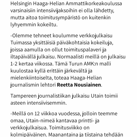
Helsingin Haaga-Helian Ammattikorkeakoulussa
varsinaisiin intensiivijaksoihin ei olla lähdetty,
mutta aitoa toimitusympäristö on kuitenkin
lyhyemmin kokeiltu.
-Olemme tehneet koulumme verkkojulkaisu
Tuimassa yksittäisiä päiväkohtaisia kokeiluja,
joissa aamulla on ollut toimituspalaveri ja
iltapäivällä julkaisu. Normaalisti meillä on julkaisu
1-2 kertaa viikossa. Tämä Turun AMK:n malli
kuulostaa kyllä erittäin järkevältä ja
mielenkiintoiselta, toteaa Haaga-Helian
journalismin lehtori
Reetta Nousiainen
.
Tampereen journalistiikan julkaisu Utain toimii
asteen intensiivisemmin.
-Meillä on 12 viikkoa vuodessa, jolloin teemme
omaa, Utain-nimeä kantavaa printti- ja
verkkojulkaisua. Toimitusviikko on
kolmipäiväinen. Maanantaina ja tiistaina tehdään