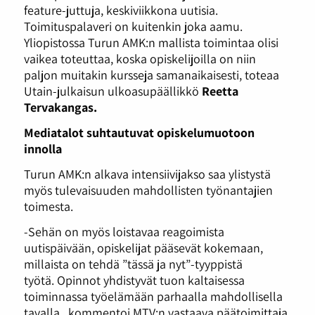
feature-juttuja, keskiviikkona uutisia.
Toimituspalaveri on kuitenkin joka aamu.
Yliopistossa Turun AMK:n mallista toimintaa olisi
vaikea toteuttaa, koska opiskelijoilla on niin
paljon muitakin kursseja samanaikaisesti, toteaa
Utain-julkaisun ulkoasupäällikkö
Reetta
Tervakangas.
Mediatalot suhtautuvat opiskelumuotoon
innolla
Turun AMK:n alkava intensiivijakso saa ylistystä
myös tulevaisuuden mahdollisten työnantajien
toimesta.
-Sehän on myös loistavaa reagoimista
uutispäivään, opiskelijat pääsevät kokemaan,
millaista on tehdä ”tässä ja nyt”-tyyppistä
työtä. Opinnot yhdistyvät tuon kaltaisessa
toiminnassa työelämään parhaalla mahdollisella
tavalla., kommentoi MTV:n vastaava päätoimittaja