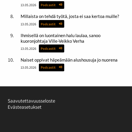
13.05.2026
Podcastit
Millaista on tehdä työtä, josta ei saa kertoa muille?
13.05.2026
Podcastit
Ihmisellä on luontainen halu laulaa, sanoo
kuoronjohtaja Ville-Veikko Verha
13.05.2026
Podcastit
Naiset oppivat häpeämään alushousuja jo nuorena
13.05.2026
Podcastit
Saavutettavuusseloste
Evästeasetukset