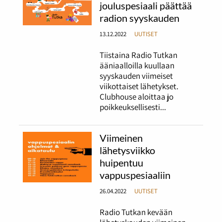
jouluspesiaali päättää
radion syyskauden
13.12.2022
UUTISET
Tiistaina Radio Tutkan
ääniaalloilla kuullaan
syyskauden viimeiset
viikottaiset lähetykset.
Clubhouse aloittaa jo
poikkeuksellisesti...
Viimeinen
lähetysviikko
huipentuu
vappuspesiaaliin
26.04.2022
UUTISET
Radio Tutkan kevään