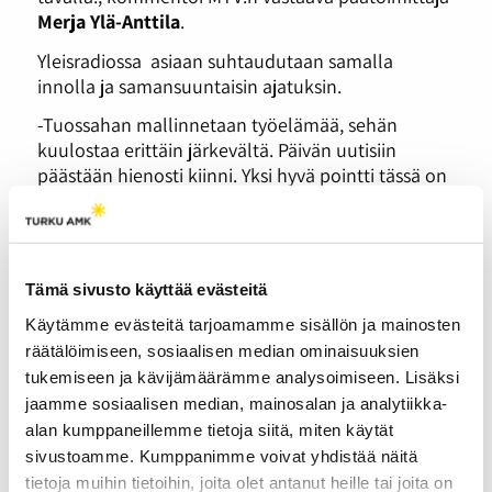
Merja Ylä-Anttila
.
Yleisradiossa asiaan suhtaudutaan samalla
innolla ja samansuuntaisin ajatuksin.
-Tuossahan mallinnetaan työelämää, sehän
kuulostaa erittäin järkevältä. Päivän uutisiin
päästään hienosti kiinni. Yksi hyvä pointti tässä on
myös se, että opiskelijat oppivat ymmärtämään
deadlinen käsitteen. Liian usein juttuja on aikaa
hioa päivä- tai jopa viikkokausia, kommentoi Yle
Turun radio- ja online-tuottaja
Joona Haarala
.
Tämä sivusto käyttää evästeitä
-Niin kuin muotitermi kuuluu, uskon että
Käytämme evästeitä tarjoamamme sisällön ja mainosten
kyseisestä jaksosta tulee toimittajaopintojaan
räätälöimiseen, sosiaalisen median ominaisuuksien
suorittaville nuorille
haastavaa.
Voisi kuitenkin
tukemiseen ja kävijämäärämme analysoimiseen. Lisäksi
kuvitella että tuollainen on prosessina huikean
jaamme sosiaalisen median, mainosalan ja analytiikka-
antoisaa, Haarala päättää.
alan kumppaneillemme tietoja siitä, miten käytät
sivustoamme. Kumppanimme voivat yhdistää näitä
tietoja muihin tietoihin, joita olet antanut heille tai joita on