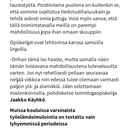
taustatyötä. Positiivisena puolena on kuitenkin se,
että voimme osallistua tiedotustilaisuuksiin ja
tehdä aidosti omia juttuja. Voisi myös sanoa, että
tällä toimintatavalla meillä on parempi
mahdollisuus jopa ihan omaan skuuppiin.
Opiskelijat ovat lehtorinsa kanssa samoilla
linjoilla.
-Onhan tämä iso haaste, mutta samalla näen
tämän loistavana mahdollisuutena tulevaisuutta
varten. Jos nyt rehellisesti peilaan seuraavaa
neljää viikkoa niin edessä tulee olemaan varmasti
paljon ylä- ja alamäkiä. Jään odottamaan
mielenkiinnolla, pohdiskelee toimittajaopiskelija
Jaakko Käyhkö
.
Muissa kouluissa varsinaista
työelämäsimulointia on testattu vain
lyhyemmissä periodeissa