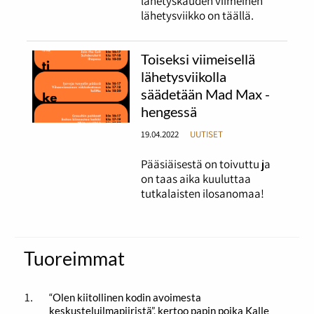
lähetyskauden viimeinen
lähetysviikko on täällä.
Toiseksi viimeisellä
lähetysviikolla
säädetään Mad Max -
hengessä
19.04.2022
UUTISET
Pääsiäisestä on toivuttu ja
on taas aika kuuluttaa
tutkalaisten ilosanomaa!
Tuoreimmat
“Olen kiitollinen kodin avoimesta
keskusteluilmapiiristä”, kertoo papin poika Kalle