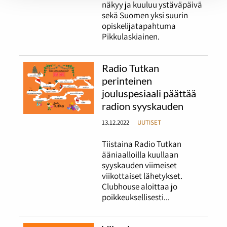
näkyy ja kuuluu ystäväpäivä
sekä Suomen yksi suurin
opiskelijatapahtuma
Pikkulaskiainen.
Radio Tutkan
perinteinen
jouluspesiaali päättää
radion syyskauden
13.12.2022
UUTISET
Tiistaina Radio Tutkan
ääniaalloilla kuullaan
syyskauden viimeiset
viikottaiset lähetykset.
Clubhouse aloittaa jo
poikkeuksellisesti...