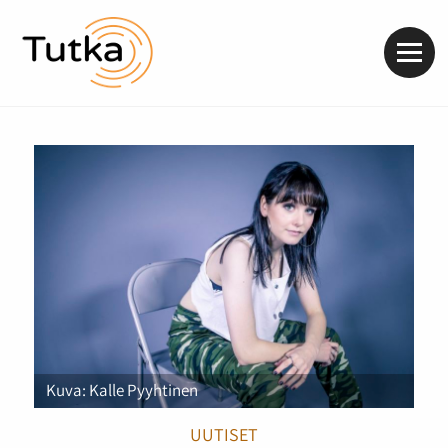
Valik
Kuva: Kalle Pyyhtinen
UUTISET