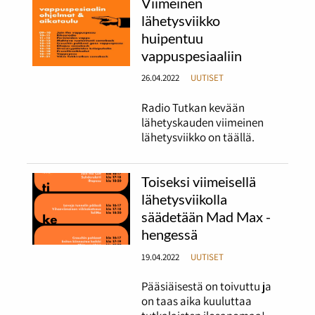
Viimeinen
lähetysviikko
huipentuu
vappuspesiaaliin
26.04.2022
UUTISET
Radio Tutkan kevään
lähetyskauden viimeinen
lähetysviikko on täällä.
Toiseksi viimeisellä
lähetysviikolla
säädetään Mad Max -
hengessä
19.04.2022
UUTISET
Pääsiäisestä on toivuttu ja
on taas aika kuuluttaa