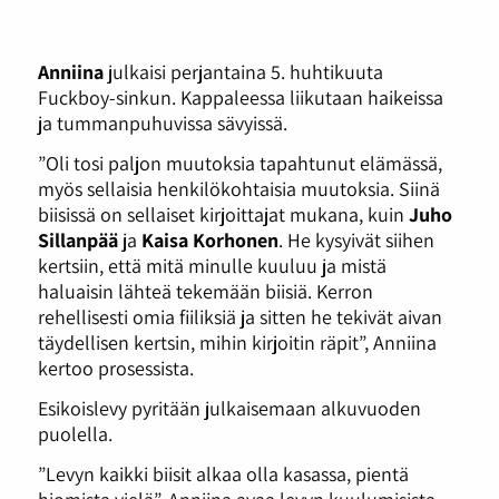
Anniina
julkaisi perjantaina 5. huhtikuuta
Fuckboy-sinkun. Kappaleessa liikutaan haikeissa
ja tummanpuhuvissa sävyissä.
”Oli tosi paljon muutoksia tapahtunut elämässä,
myös sellaisia henkilökohtaisia muutoksia. Siinä
biisissä on sellaiset kirjoittajat mukana, kuin
Juho
Sillanpää
ja
Kaisa Korhonen
. He kysyivät siihen
kertsiin, että mitä minulle kuuluu ja mistä
haluaisin lähteä tekemään biisiä. Kerron
rehellisesti omia fiiliksiä ja sitten he tekivät aivan
täydellisen kertsin, mihin kirjoitin räpit”, Anniina
kertoo prosessista.
Esikoislevy pyritään julkaisemaan alkuvuoden
puolella.
”Levyn kaikki biisit alkaa olla kasassa, pientä
hiomista vielä”, Anniina avaa levyn kuulumisista.