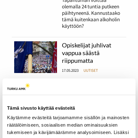
olemalla 24 tuntia putkeen
päihtyneenä. Kannustaako
tämä kuitenkaan alkoholin
käyttöön?
Opiskelijat juhlivat
vappua säästä
riippumatta
17.05.2023
UUTISET
Vappua juhlitaan
perinteisesti ulkona ja
haalarikansa täyttää
katukuvan. Ensimmäistä
Tämä sivusto käyttää evästeitä
opiskelijavappuaan viettävä
ei aio menettää kokemusta,
Käytämme evästeitä tarjoamamme sisällön ja mainosten
vaikka sää ei suosisi ulkona
räätälöimiseen, sosiaalisen median ominaisuuksien
oleskelua.
tukemiseen ja kävijämäärämme analysoimiseen. Lisäksi