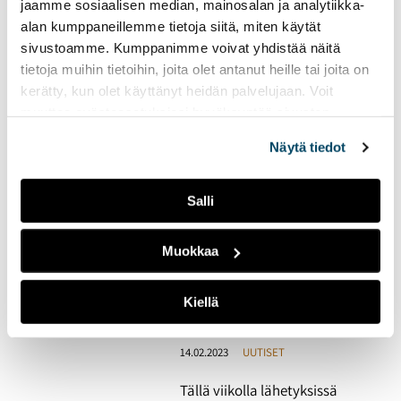
jaamme sosiaalisen median, mainosalan ja analytiikka-
Radio Tutkan viimeisen
alan kumppaneillemme tietoja siitä, miten käytät
sivustoamme. Kumppanimme voivat yhdistää näitä
kokonaisen
tietoja muihin tietoihin, joita olet antanut heille tai joita on
lähetysviikon kruunaa
kerätty, kun olet käyttänyt heidän palvelujaan. Voit
Miisa Grekovin vierailu
muuttaa evästeasetuksiesi hyväksyntää sivuston
17.04.2023
UUTISET
alalaidassa olevasta
Evästeasetukset
linkistä.
Näytä tiedot
Radio Tutkan kevätkautta
on jäljellä enää kaksi
viikkoa.
Salli
Muokkaa
Radio Tutkan toisella
lähetysviikolla
pääteemana on
Kiellä
ystävyys
14.02.2023
UUTISET
Tällä viikolla lähetyksissä