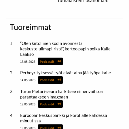
tutkalaisten ilosanomaa!
Tuoreimmat
“Olen kiitollinen kodin avoimesta
keskusteluilmapiiristä”, kertoo papin poika Kalle
Laakso
18.05.2026
Podcastit
Perheyrityksessä työt eivät aina jää työpaikalle
14.05.2026
Podcastit
Turun Pietari-seura harkitsee nimenvaihtoa
parantaakseen imagoaan
13.05.2026
Podcastit
Euroopan keskuspankki ja korot alle kahdessa
minuutissa
13.05.2026
Podcastit