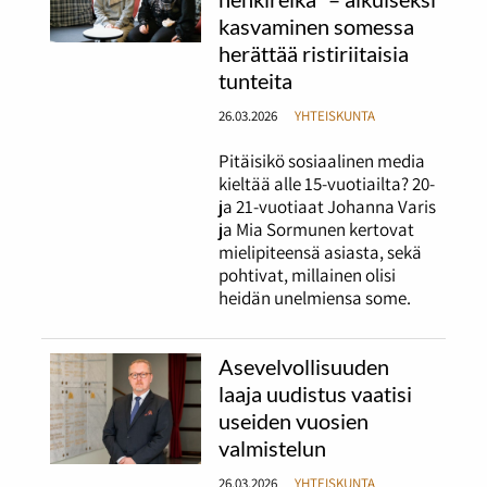
kasvaminen somessa
herättää ristiriitaisia
tunteita
26.03.2026
YHTEISKUNTA
Pitäisikö sosiaalinen media
kieltää alle 15-vuotiailta? 20-
ja 21-vuotiaat Johanna Varis
ja Mia Sormunen kertovat
mielipiteensä asiasta, sekä
pohtivat, millainen olisi
heidän unelmiensa some.
Asevelvollisuuden
laaja uudistus vaatisi
useiden vuosien
valmistelun
26.03.2026
YHTEISKUNTA