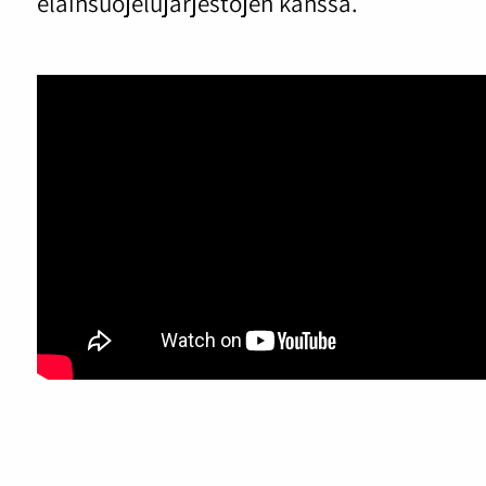
eläinsuojelujärjestöjen kanssa.