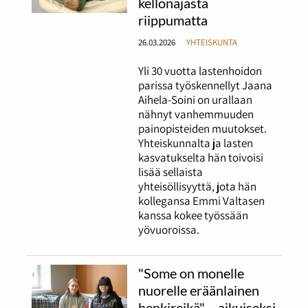
kellonajasta
riippumatta
26.03.2026
YHTEISKUNTA
Yli 30 vuotta lastenhoidon
parissa työskennellyt Jaana
Aihela-Soini on urallaan
nähnyt vanhemmuuden
painopisteiden muutokset.
Yhteiskunnalta ja lasten
kasvatukselta hän toivoisi
lisää sellaista
yhteisöllisyyttä, jota hän
kollegansa Emmi Valtasen
kanssa kokee työssään
yövuoroissa.
"Some on monelle
nuorelle eräänlainen
henkireikä" – aikuiseksi