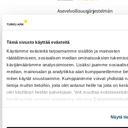
Asevelvollisuusjärjestelmän
uudistaminen jakaa
mielipiteitä niin puolueiden
kuin kansalaistenkin
keskuudessa. Keskustelua
ohjaavat tasa-
Tämä sivusto käyttää evästeitä
arvokysymykset ja
Käytämme evästeitä tarjoamamme sisällön ja mainosten
ikäluokkien pieneneminen,
räätälöimiseen, sosiaalisen median ominaisuuksien tukemise
joka alkaa näkyä
Puolustusvoimissa jo
kävijämäärämme analysoimiseen. Lisäksi jaamme sosiaalis
lähivuosina.
median, mainosalan ja analytiikka-alan kumppaneillemme tieto
miten käytät sivustoamme. Kumppanimme voivat yhdistää nä
tietoja muihin tietoihin, joita olet antanut heille tai joita on ker
Pelastushelikopteri
olet käyttänyt heidän palvelujaan. Voit muuttaa evästeasetuk
hälytetään vain
hyväksyntää sivuston alalaidassa olevasta
Evästeasetukse
kriittisimpiin tehtäviin -
"Kuolemaa kohtaa
lähes joka vuorossa"
Näytä ti
26.03.2026
YHTEISKUNTA