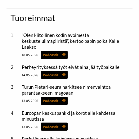
Tuoreimmat
“Olen kiitollinen kodin avoimesta
keskusteluilmapiiristä”, kertoo papin poika Kalle
Laakso
18.05.2026
Podcastit
Perheyrityksessä työt eivät aina jää työpaikalle
14.05.2026
Podcastit
Turun Pietari-seura harkitsee nimenvaihtoa
parantaakseen imagoaan
13.05.2026
Podcastit
Euroopan keskuspankki ja korot alle kahdessa
minuutissa
13.05.2026
Podcastit
Perintövero alle kahdessa minuutissa