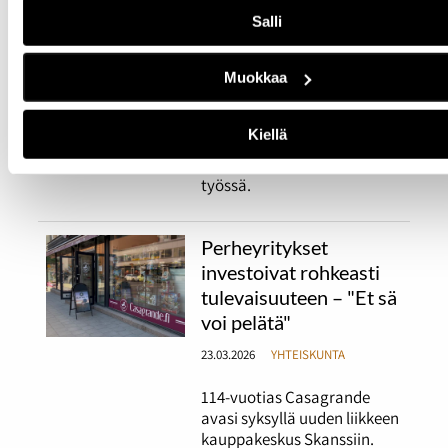
Salli
Mikko Honkasalo toimii
pelastushelikopterin
lentäjänä Turun
Muokkaa
tukikohdassa. Lentäjien
työvuorot kestävät 48
Kiellä
tuntia. Sääolosuhteet ovat
iso stressitekijä Honkasalon
työssä.
Perheyritykset
investoivat rohkeasti
tulevaisuuteen – "Et sä
voi pelätä"
23.03.2026
YHTEISKUNTA
114-vuotias Casagrande
avasi syksyllä uuden liikkeen
kauppakeskus Skanssiin.