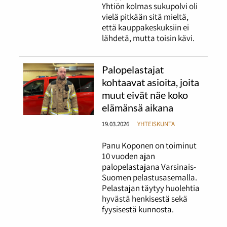
Yhtiön kolmas sukupolvi oli
vielä pitkään sitä mieltä,
että kauppakeskuksiin ei
lähdetä, mutta toisin kävi.
Palopelastajat
kohtaavat asioita, joita
muut eivät näe koko
elämänsä aikana
19.03.2026
YHTEISKUNTA
Panu Koponen on toiminut
10 vuoden ajan
palopelastajana Varsinais-
Suomen pelastusasemalla.
Pelastajan täytyy huolehtia
hyvästä henkisestä sekä
fyysisestä kunnosta.