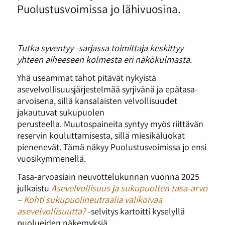
Puolustusvoimissa jo lähivuosina.
Tutka syventyy -sarjassa toimittaja keskittyy
yhteen aiheeseen kolmesta eri näkökulmasta.
Yhä useammat tahot pitävät nykyistä
asevelvollisuusjärjestelmää syrjivänä ja epätasa-
arvoisena, sillä kansalaisten velvollisuudet
jakautuvat sukupuolen
perusteella. Muutospaineita syntyy myös riittävän
reservin kouluttamisesta, sillä miesikäluokat
pienenevät. Tämä näkyy Puolustusvoimissa jo ensi
vuosikymmenellä.
Tasa-arvoasiain neuvottelukunnan vuonna 2025
julkaistu
Asevelvollisuus ja sukupuolten tasa-arvo
– Kohti sukupuolineutraalia valikoivaa
asevelvollisuutta?
-selvitys kartoitti kyselyllä
puolueiden näkemyksiä