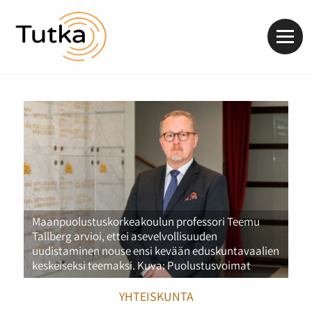
Valik
Maanpuolustuskorkeakoulun professori Teemu
Tallberg arvioi, ettei asevelvollisuuden
uudistaminen nouse ensi kevään eduskuntavaalien
keskeiseksi teemaksi. Kuva: Puolustusvoimat
YHTEISKUNTA