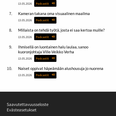
13.05.2026
Podcastit
Kameran takana oma visuaalinen maailma
13.05.2026
Podcastit
Millaista on tehdä työtä, josta ei saa kertoa muille?
13.05.2026
Podcastit
Ihmisellä on luontainen halu laulaa, sanoo
kuoronjohtaja Ville-Veikko Verha
13.05.2026
Podcastit
Naiset oppivat häpeämään alushousuja jo nuorena
13.05.2026
Podcastit
Saavutettavuusseloste
Evästeasetukset