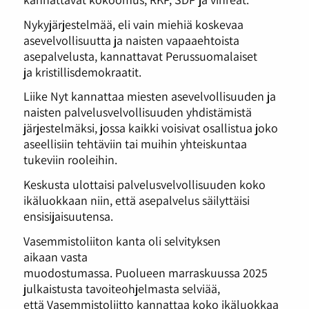
Nykyjärjestelmää, eli vain miehiä koskevaa
asevelvollisuutta ja naisten vapaaehtoista
asepalvelusta, kannattavat Perussuomalaiset
ja kristillisdemokraatit.
Liike Nyt kannattaa miesten asevelvollisuuden ja
naisten palvelusvelvollisuuden yhdistämistä
järjestelmäksi, jossa kaikki voisivat osallistua joko
aseellisiin tehtäviin tai muihin yhteiskuntaa
tukeviin rooleihin.
Keskusta ulottaisi palvelusvelvollisuuden koko
ikäluokkaan niin, että asepalvelus säilyttäisi
ensisijaisuutensa.
Vasemmistoliiton kanta oli selvityksen
aikaan vasta
muodostumassa. Puolueen marraskuussa 2025
julkaistusta tavoiteohjelmasta selviää,
että Vasemmistoliitto kannattaa koko ikäluokkaa