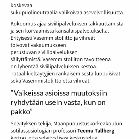
koskevaa
sukupuolineutraalia valikoivaa asevelvollisuutta.
Kokoomus ajaa siviilipalveluksen lakkauttamista
ja sen korvaamista kansalaispalveluksella.
Erityisesti Vasemmistoliitto ja vihreät
toivovat vakaumukseen
perustuvan siviilipalveluksen
säilyttämistä. Vasemmistoliiton tavoitteena
on lyhentää siviilipalveluksen kestoa.
Totaalikieltäytyjien rankaisemisesta luopuisivat
sekä Vasemmistoliitto että vihreät.
”Vaikeissa asioissa muutoksiin
ryhdytään usein vasta, kun on
pakko”
Selvityksen tekijä, Maanpuolustuskorkeakoulun
sotilassosiologian professori
Teemu Tallberg
kertoo, että selvitys lisäsi keskustelua