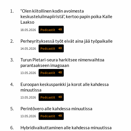
“Olen kiitollinen kodin avoimesta
keskusteluilmapiiristä”, kertoo papin poika Kalle
Laakso
18.05.2026
Podcastit
Perheyrityksessä työt eivät aina jää työpaikalle
14.05.2026
Podcastit
Turun Pietari-seura harkitsee nimenvaihtoa
parantaakseen imagoaan
13.05.2026
Podcastit
Euroopan keskuspankki ja korot alle kahdessa
minuutissa
13.05.2026
Podcastit
Perintövero alle kahdessa minuutissa
13.05.2026
Podcastit
Hybridivaikuttaminen alle kahdessa minuutissa