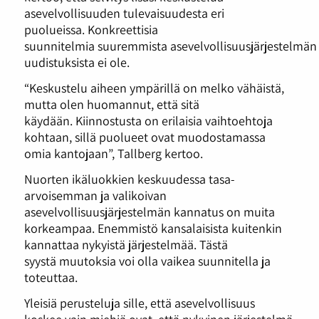
asevelvollisuuden tulevaisuudesta eri
puolueissa. Konkreettisia
suunnitelmia suuremmista asevelvollisuusjärjestelmän
uudistuksista ei ole.
“Keskustelu aiheen ympärillä on melko vähäistä,
mutta olen huomannut, että sitä
käydään. Kiinnostusta on erilaisia vaihtoehtoja
kohtaan, sillä puolueet ovat muodostamassa
omia kantojaan”, Tallberg kertoo.
Nuorten ikäluokkien keskuudessa tasa-
arvoisemman ja valikoivan
asevelvollisuusjärjestelmän kannatus on muita
korkeampaa. Enemmistö kansalaisista kuitenkin
kannattaa nykyistä järjestelmää. Tästä
syystä muutoksia voi olla vaikea suunnitella ja
toteuttaa.
Yleisiä perusteluja sille, että asevelvollisuus
koskee vain miehiä ovat, että nykyinen järjestelmä