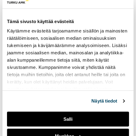
politisoituisi yhtä vahvasti.”
Julkisessa keskustelussa vallitsee yhteisymmärrys
Tämä sivusto käyttää evästeitä
siitä, että asevelvollisuuden tulevaisuudesta tulee
käydä keskustelua niin politiikassa kuin
Käytämme evästeitä tarjoamamme sisällön ja mainosten
kansalaistenkin keskuudessa.
räätälöimiseen, sosiaalisen median ominaisuuksien
Selvityksen johtopäätöksissä todetaan, että vain
tukemiseen ja kävijämäärämme analysoimiseen. Lisäksi
kansalaisten hyväksyntä oikeuttaa järjestelmän
jaamme sosiaalisen median, mainosalan ja analytiikka-
olemassaolon.
alan kumppaneillemme tietoja siitä, miten käytät
sivustoamme. Kumppanimme voivat yhdistää näitä
Tämä on viimeinen osa tasa-arvoista
tietoja muihin tietoihin, joita olet antanut heille tai joita on
asevelvollisuutta käsittelevästä juttusarjasta.
kerätty, kun olet käyttänyt heidän palvelujaan. Voit
Ensimmäinen osa:
Kansalaispalvelus vai Ruotsin
muuttaa evästeasetuksiesi hyväksyntää sivuston
malli? Asevelvollisuusjärjestelmän uudistus ei ole
alalaidassa olevasta
Evästeasetukset
linkistä.
edennyt
Näytä tiedot
Toinen osa:
Armeijan valinneet naiset kannattavat
koko ikäluokkaa koskevia kutsuntoja
Salli