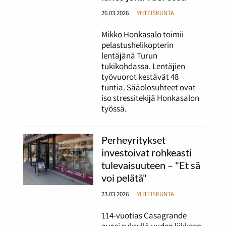
26.03.2026
YHTEISKUNTA
Mikko Honkasalo toimii
pelastushelikopterin
lentäjänä Turun
tukikohdassa. Lentäjien
työvuorot kestävät 48
tuntia. Sääolosuhteet ovat
iso stressitekijä Honkasalon
työssä.
Perheyritykset
investoivat rohkeasti
tulevaisuuteen – "Et sä
voi pelätä"
23.03.2026
YHTEISKUNTA
114-vuotias Casagrande
avasi syksyllä uuden liikkeen