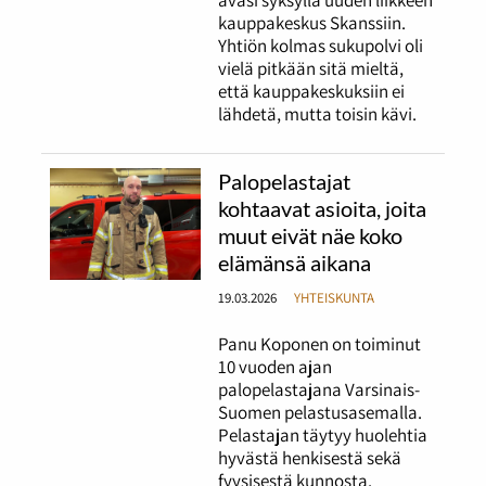
kauppakeskus Skanssiin.
Yhtiön kolmas sukupolvi oli
vielä pitkään sitä mieltä,
että kauppakeskuksiin ei
lähdetä, mutta toisin kävi.
Palopelastajat
kohtaavat asioita, joita
muut eivät näe koko
elämänsä aikana
19.03.2026
YHTEISKUNTA
Panu Koponen on toiminut
10 vuoden ajan
palopelastajana Varsinais-
Suomen pelastusasemalla.
Pelastajan täytyy huolehtia
hyvästä henkisestä sekä
fyysisestä kunnosta.