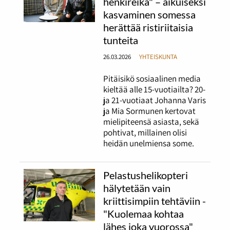
henkireikä" – aikuiseksi
kasvaminen somessa
herättää ristiriitaisia
tunteita
26.03.2026
YHTEISKUNTA
Pitäisikö sosiaalinen media
kieltää alle 15-vuotiailta? 20-
ja 21-vuotiaat Johanna Varis
ja Mia Sormunen kertovat
mielipiteensä asiasta, sekä
pohtivat, millainen olisi
heidän unelmiensa some.
Pelastushelikopteri
hälytetään vain
kriittisimpiin tehtäviin -
"Kuolemaa kohtaa
lähes joka vuorossa"