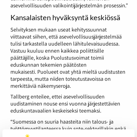
asevelvollisuuden valikointijärjestelmän prosessin.”
Kansalaisten hyväksyntä keskiössä
Selvityksen mukaan useat kehityssuunnat
viittaavat siihen, että asevelvollisuusjärjestelmää
tulisi tarkastella uudelleen lähitulevaisuudessa.
Vastuu kuuluu ennen kaikkea poliittisille
päättäjille, koska Puolustusvoimat toimii
eduskunnan tekemien päätösten
mukaisesti. Puolueet ovat yhtä mieltä uudistusten
tarpeesta, mutta niiden toteutustavoissa on
merkittäviä näkemyseroja.
Tallberg enteilee, ettei asevelvollisuuden
uudistaminen nouse ensi vuonna järjestettävien
eduskuntavaalien keskeiseksi teemaksi.
“Suomessa on suuria haasteita niin talous- ja
työttömyystilanteessa kuin sote-sektorillakin enkä
usko, että asevelvollisuusjärjestelmän uudistus