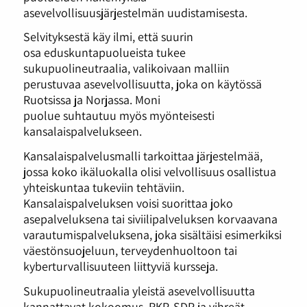
asevelvollisuusjärjestelmän uudistamisesta.
Selvityksestä käy ilmi, että suurin
osa eduskuntapuolueista tukee
sukupuolineutraalia, valikoivaan malliin
perustuvaa asevelvollisuutta, joka on käytössä
Ruotsissa ja Norjassa. Moni
puolue suhtautuu myös myönteisesti
kansalaispalvelukseen.
Kansalaispalvelusmalli tarkoittaa järjestelmää,
jossa koko ikäluokalla olisi velvollisuus osallistua
yhteiskuntaa tukeviin tehtäviin.
Kansalaispalveluksen voisi suorittaa joko
asepalveluksena tai siviilipalveluksen korvaavana
varautumispalveluksena, joka sisältäisi esimerkiksi
väestönsuojeluun, terveydenhuoltoon tai
kyberturvallisuuteen liittyviä kursseja.
Sukupuolineutraalia yleistä asevelvollisuutta
kannattavat kokoomus, RKP, SDP ja vihreät.