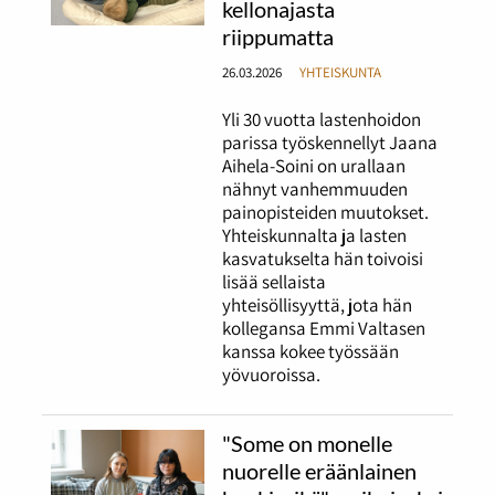
kellonajasta
riippumatta
26.03.2026
YHTEISKUNTA
Yli 30 vuotta lastenhoidon
parissa työskennellyt Jaana
Aihela-Soini on urallaan
nähnyt vanhemmuuden
painopisteiden muutokset.
Yhteiskunnalta ja lasten
kasvatukselta hän toivoisi
lisää sellaista
yhteisöllisyyttä, jota hän
kollegansa Emmi Valtasen
kanssa kokee työssään
yövuoroissa.
"Some on monelle
nuorelle eräänlainen