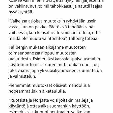
on vakiintunut, toimii tehokkaasti ja nauttii laajaa
hyväksyntää.
“Vaikeissa asioissa muutoksiin ryhdytään usein
vasta, kun on pakko. Päätöksiä tehdään siinä
vaiheessa, kun kansalaisille voidaan todeta, ettei
meillä ole muuta vaihtoehtoa”, Tallberg toteaa.
Tallbergin mukaan aikajänne muutosten
toimeenpanossa riippuu muutosten
laajuudesta. Esimerkiksi kansalaispalvelusmallin
käyttöönotto olisi suuren mittaluokan uudistus,
joka vaatisi jopa yli vuosikymmenen suunnittelun
ja valmistelun.
Pienemmät muutokset olisivat mahdollisia
nopeammallakin aikataululla.
“Ruotsista ja Norjasta voisi joitakin malleja ja
käytäntöjä ottaa aika suoraankin käyttöön,
esimerkiksi sukupuolineutraalin, valikoivan