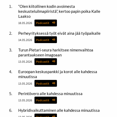
“Olen kiitollinen kodin avoimesta
keskusteluilmapiiristä”, kertoo papin poika Kalle
Laakso
18.05.2026
Podcastit
Perheyrityksessä työt eivät aina jää työpaikalle
14.05.2026
Podcastit
Turun Pietari-seura harkitsee nimenvaihtoa
parantaakseen imagoaan
13.05.2026
Podcastit
Euroopan keskuspankki ja korot alle kahdessa
minuutissa
13.05.2026
Podcastit
Perintövero alle kahdessa minuutissa
13.05.2026
Podcastit
Hybridivaikuttaminen alle kahdessa minuutissa
13.05.2026
Podcastit