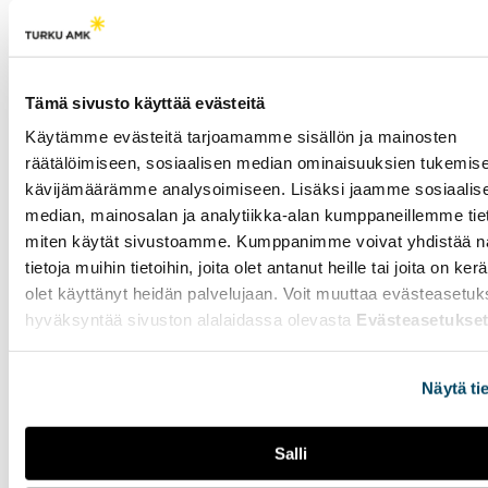
kuin kansalaistenkin
keskuudessa. Keskustelua
ohjaavat tasa-
arvokysymykset ja
Tämä sivusto käyttää evästeitä
ikäluokkien pieneneminen,
joka alkaa näkyä
Käytämme evästeitä tarjoamamme sisällön ja mainosten
Puolustusvoimissa jo
räätälöimiseen, sosiaalisen median ominaisuuksien tukemise
lähivuosina.
kävijämäärämme analysoimiseen. Lisäksi jaamme sosiaalis
median, mainosalan ja analytiikka-alan kumppaneillemme tieto
Pelastushelikopteri
miten käytät sivustoamme. Kumppanimme voivat yhdistää nä
hälytetään vain
tietoja muihin tietoihin, joita olet antanut heille tai joita on ker
kriittisimpiin tehtäviin -
olet käyttänyt heidän palvelujaan. Voit muuttaa evästeasetuk
"Kuolemaa kohtaa
hyväksyntää sivuston alalaidassa olevasta
Evästeasetukse
lähes joka vuorossa"
26.03.2026
YHTEISKUNTA
Näytä ti
Mikko Honkasalo toimii
pelastushelikopterin
Salli
lentäjänä Turun