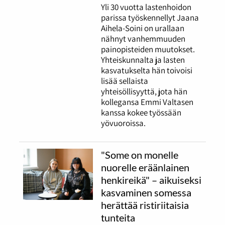
Yli 30 vuotta lastenhoidon
parissa työskennellyt Jaana
Aihela-Soini on urallaan
nähnyt vanhemmuuden
painopisteiden muutokset.
Yhteiskunnalta ja lasten
kasvatukselta hän toivoisi
lisää sellaista
yhteisöllisyyttä, jota hän
kollegansa Emmi Valtasen
kanssa kokee työssään
yövuoroissa.
"Some on monelle
nuorelle eräänlainen
henkireikä" – aikuiseksi
kasvaminen somessa
herättää ristiriitaisia
tunteita