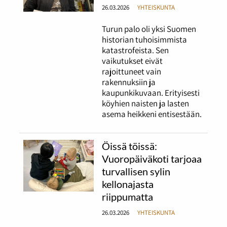
26.03.2026
YHTEISKUNTA
Turun palo oli yksi Suomen
historian tuhoisimmista
katastrofeista. Sen
vaikutukset eivät
rajoittuneet vain
rakennuksiin ja
kaupunkikuvaan. Erityisesti
köyhien naisten ja lasten
asema heikkeni entisestään.
Öissä töissä:
Vuoropäiväkoti tarjoaa
turvallisen sylin
kellonajasta
riippumatta
26.03.2026
YHTEISKUNTA