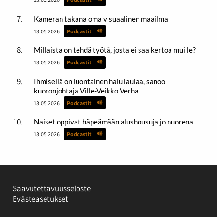
Kameran takana oma visuaalinen maailma
13.05.2026
Podcastit
Millaista on tehdä työtä, josta ei saa kertoa muille?
13.05.2026
Podcastit
Ihmisellä on luontainen halu laulaa, sanoo
kuoronjohtaja Ville-Veikko Verha
13.05.2026
Podcastit
Naiset oppivat häpeämään alushousuja jo nuorena
13.05.2026
Podcastit
Saavutettavuusseloste
Evästeasetukset