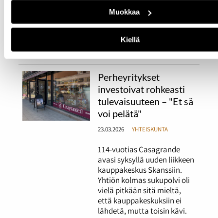
tukikohdassa. Lentäjien
Muokkaa
työvuorot kestävät 48
tuntia. Sääolosuhteet ovat
iso stressitekijä Honkasalon
Kiellä
työssä.
Perheyritykset
investoivat rohkeasti
tulevaisuuteen – "Et sä
voi pelätä"
23.03.2026
YHTEISKUNTA
114-vuotias Casagrande
avasi syksyllä uuden liikkeen
kauppakeskus Skanssiin.
Yhtiön kolmas sukupolvi oli
vielä pitkään sitä mieltä,
että kauppakeskuksiin ei
lähdetä, mutta toisin kävi.