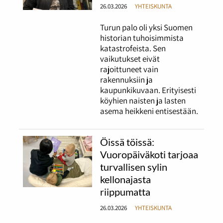
26.03.2026
YHTEISKUNTA
Turun palo oli yksi Suomen
historian tuhoisimmista
katastrofeista. Sen
vaikutukset eivät
rajoittuneet vain
rakennuksiin ja
kaupunkikuvaan. Erityisesti
köyhien naisten ja lasten
asema heikkeni entisestään.
Öissä töissä:
Vuoropäiväkoti tarjoaa
turvallisen sylin
kellonajasta
riippumatta
26.03.2026
YHTEISKUNTA