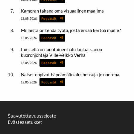
Kameran takana oma visuaalinen maailma
13.05.2026
Podcastit
Millaista on tehdä työtä, josta ei saa kertoa muille?
13.05.2026
Podcastit
Ihmisellä on luontainen halu laulaa, sanoo
kuoronjohtaja Ville-Veikko Verha
13.05.2026
Podcastit
Naiset oppivat häpeämään alushousuja jo nuorena
13.05.2026
Podcastit
Saavutettavuusseloste
Evästeasetukset