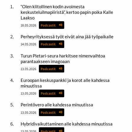
“Olen kiitollinen kodin avoimesta
keskusteluilmapiiristä”, kertoo papin poika Kalle
Laakso
18.05.2026
Podcastit
Perheyrityksessä työt eivät aina jää työpaikalle
14.05.2026
Podcastit
Turun Pietari-seura harkitsee nimenvaihtoa
parantaakseen imagoaan
13.05.2026
Podcastit
Euroopan keskuspankki ja korot alle kahdessa
minuutissa
13.05.2026
Podcastit
Perintövero alle kahdessa minuutissa
13.05.2026
Podcastit
Hybridivaikuttaminen alle kahdessa minuutissa
13.05.2026
Podcastit