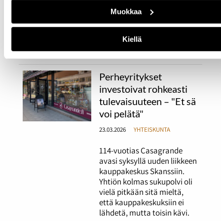
tukikohdassa. Lentäjien
Muokkaa
työvuorot kestävät 48
tuntia. Sääolosuhteet ovat
iso stressitekijä Honkasalon
Kiellä
työssä.
Perheyritykset
investoivat rohkeasti
tulevaisuuteen – "Et sä
voi pelätä"
23.03.2026
YHTEISKUNTA
114-vuotias Casagrande
avasi syksyllä uuden liikkeen
kauppakeskus Skanssiin.
Yhtiön kolmas sukupolvi oli
vielä pitkään sitä mieltä,
että kauppakeskuksiin ei
lähdetä, mutta toisin kävi.