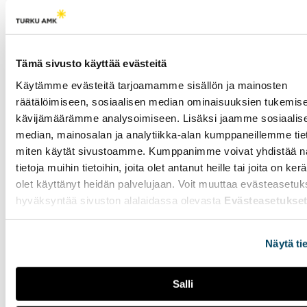
kuin kansalaistenkin
keskuudessa. Keskustelua
ohjaavat tasa-
arvokysymykset ja
ikäluokkien pieneneminen,
Tämä sivusto käyttää evästeitä
joka alkaa näkyä
Käytämme evästeitä tarjoamamme sisällön ja mainosten
Puolustusvoimissa jo
räätälöimiseen, sosiaalisen median ominaisuuksien tukemise
lähivuosina.
kävijämäärämme analysoimiseen. Lisäksi jaamme sosiaalis
median, mainosalan ja analytiikka-alan kumppaneillemme tieto
Pelastushelikopteri
miten käytät sivustoamme. Kumppanimme voivat yhdistää nä
hälytetään vain
tietoja muihin tietoihin, joita olet antanut heille tai joita on ker
kriittisimpiin tehtäviin -
olet käyttänyt heidän palvelujaan. Voit muuttaa evästeasetuk
"Kuolemaa kohtaa
hyväksyntää sivuston alalaidassa olevasta
Evästeasetukse
lähes joka vuorossa"
26.03.2026
YHTEISKUNTA
Näytä ti
Mikko Honkasalo toimii
pelastushelikopterin
Salli
lentäjänä Turun