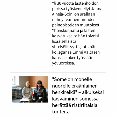
Yli 30 vuotta lastenhoidon
parissa työskennellyt Jaana
Aihela-Soini on urallaan
nähnyt vanhemmuuden
painopisteiden muutokset.
Yhteiskunnalta ja lasten
kasvatukselta hän toivoisi
lisää sellaista
yhteisöllisyyttä, jota hän
kollegansa Emmi Valtasen
kanssa kokee työssään
yövuoroissa.
"Some on monelle
nuorelle eräänlainen
henkireikä" – aikuiseksi
kasvaminen somessa
herättää ristiriitaisia
tunteita