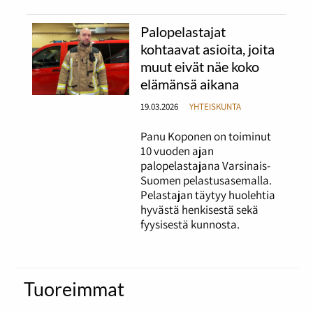
Palopelastajat
kohtaavat asioita, joita
muut eivät näe koko
elämänsä aikana
19.03.2026
YHTEISKUNTA
Panu Koponen on toiminut
10 vuoden ajan
palopelastajana Varsinais-
Suomen pelastusasemalla.
Pelastajan täytyy huolehtia
hyvästä henkisestä sekä
fyysisestä kunnosta.
Tuoreimmat