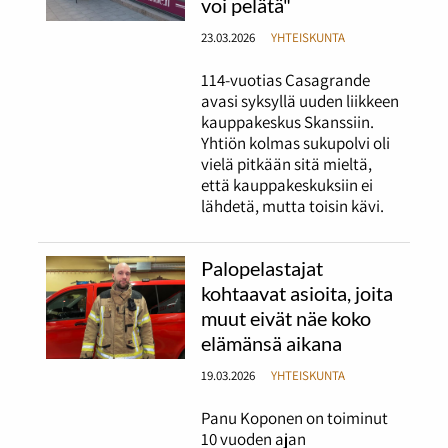
voi pelätä"
23.03.2026
YHTEISKUNTA
114-vuotias Casagrande
avasi syksyllä uuden liikkeen
kauppakeskus Skanssiin.
Yhtiön kolmas sukupolvi oli
vielä pitkään sitä mieltä,
että kauppakeskuksiin ei
lähdetä, mutta toisin kävi.
Palopelastajat
kohtaavat asioita, joita
muut eivät näe koko
elämänsä aikana
19.03.2026
YHTEISKUNTA
Panu Koponen on toiminut
10 vuoden ajan