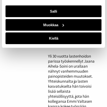
Salli
Öissä töissä:
Vuoropäiväkoti tarjoaa
Muokkaa
turvallisen sylin
kellonajasta
riippumatta
Kiellä
26.03.2026
YHTEISKUNTA
Yli 30 vuotta lastenhoidon
parissa työskennellyt Jaana
Aihela-Soini on urallaan
nähnyt vanhemmuuden
painopisteiden muutokset.
Yhteiskunnalta ja lasten
kasvatukselta hän toivoisi
lisää sellaista
yhteisöllisyyttä, jota hän
kollegansa Emmi Valtasen
kanssa kokee työssään