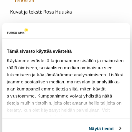
tehostaa
Kuvat ja teksti: Rosa Huuska
Turun palo lisäsi
Tämä sivusto käyttää evästeitä
köyhien naisten ja
lasten ahdinkoa
Käytämme evästeitä tarjoamamme sisällön ja mainosten
räätälöimiseen, sosiaalisen median ominaisuuksien
26.03.2026
YHTEISKUNTA
tukemiseen ja kävijämäärämme analysoimiseen. Lisäksi
Turun palo oli yksi Suomen
jaamme sosiaalisen median, mainosalan ja analytiikka-
historian tuhoisimmista
alan kumppaneillemme tietoja siitä, miten käytät
katastrofeista. Sen
sivustoamme. Kumppanimme voivat yhdistää näitä
vaikutukset eivät
tietoja muihin tietoihin, joita olet antanut heille tai joita on
rajoittuneet vain
kerätty, kun olet käyttänyt heidän palvelujaan. Voit
rakennuksiin ja
muuttaa evästeasetuksiesi hyväksyntää sivuston
kaupunkikuvaan. Erityisesti
alalaidassa olevasta
Evästeasetukset
linkistä.
köyhien naisten ja lasten
Näytä tiedot
asema heikkeni entisestään.