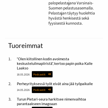
palopelastajana Varsinais-
Suomen pelastusasemalla.
Pelastajan täytyy huolehtia
hyvästä henkisestä sekä
fyysisestä kunnosta.
Tuoreimmat
“Olen kiitollinen kodin avoimesta
keskusteluilmapiiristä”, kertoo papin poika Kalle
Laakso
18.05.2026
Podcastit
Perheyrityksessä työt eivät aina jää työpaikalle
14.05.2026
Podcastit
Turun Pietari-seura harkitsee nimenvaihtoa
parantaakseen imagoaan