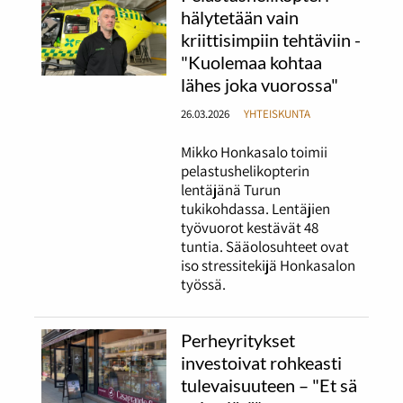
hälytetään vain
kriittisimpiin tehtäviin -
"Kuolemaa kohtaa
lähes joka vuorossa"
26.03.2026
YHTEISKUNTA
Mikko Honkasalo toimii
pelastushelikopterin
lentäjänä Turun
tukikohdassa. Lentäjien
työvuorot kestävät 48
tuntia. Sääolosuhteet ovat
iso stressitekijä Honkasalon
työssä.
Perheyritykset
investoivat rohkeasti
tulevaisuuteen – "Et sä