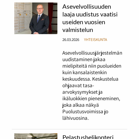
Asevelvollisuuden
laaja uudistus vaatisi
useiden vuosien
valmistelun
26.03.2026
YHTEISKUNTA
Asevelvollisuusjärjestelmän
uudistaminen jakaa
mielipiteitä niin puolueiden
kuin kansalaistenkin
keskuudessa. Keskustelua
ohjaavat tasa-
arvokysymykset ja
ikäluokkien pieneneminen,
joka alkaa näkyä
Puolustusvoimissa jo
lähivuosina.
Pelastushelikopteri