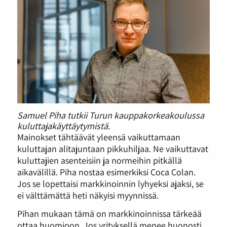
Samuel Piha tutkii Turun kauppakorkeakoulussa
kuluttajakäyttäytymistä.
Mainokset tähtäävät yleensä vaikuttamaan
kuluttajan alitajuntaan pikkuhiljaa. Ne vaikuttavat
kuluttajien asenteisiin ja normeihin pitkällä
aikavälillä. Piha nostaa esimerkiksi Coca Colan.
Jos se lopettaisi markkinoinnin lyhyeksi ajaksi, se
ei välttämättä heti näkyisi myynnissä.
Pihan mukaan tämä on markkinoinnissa tärkeää
ottaa huomioon. Jos yrityksellä menee huonosti,