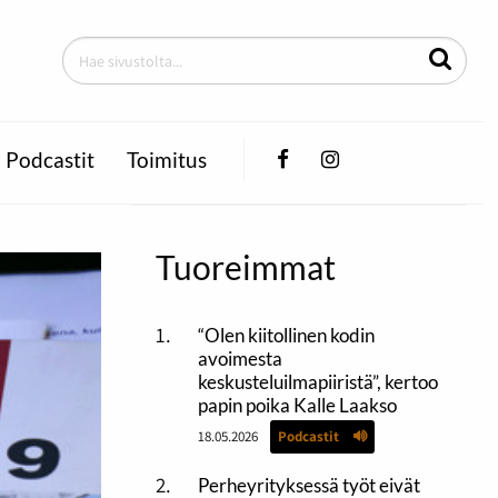
Facebook
Instagram
Podcastit
Toimitus
Tuoreimmat
“Olen kiitollinen kodin
avoimesta
keskusteluilmapiiristä”, kertoo
papin poika Kalle Laakso
18.05.2026
Podcastit
Perheyrityksessä työt eivät