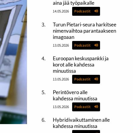
aina jää työpaikalle
14.05.2026
Podcastit
Turun Pietari-seura harkitsee
nimenvaihtoa parantaakseen
imagoaan
13.05.2026
Podcastit
Euroopan keskuspankki ja
korot alle kahdessa
minuutissa
13.05.2026
Podcastit
Perintövero alle
kahdessa minuutissa
13.05.2026
Podcastit
Hybridivaikuttaminen alle
kahdessa minuutissa