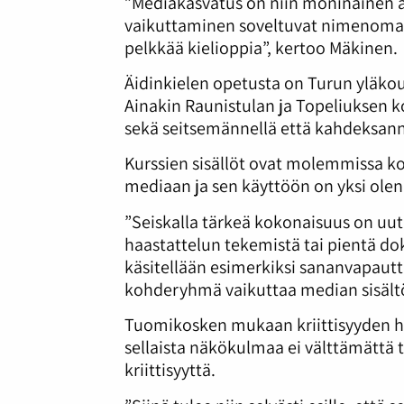
”Mediakasvatus on niin moninainen ai
vaikuttaminen soveltuvat nimenomaa
pelkkää kielioppia”, kertoo Mäkinen.
Äidinkielen opetusta on Turun yläkou
Ainakin Raunistulan ja Topeliuksen 
sekä seitsemännellä että kahdeksanne
Kurssien sisällöt ovat molemmissa k
mediaan ja sen käyttöön on yksi olenn
”Seiskalla tärkeä kokonaisuus on uuti
haastattelun tekemistä tai pientä d
käsitellään esimerkiksi sananvapautt
kohderyhmä vaikuttaa median sisältö
Tuomikosken mukaan kriittisyyden he
sellaista näkökulmaa ei välttämättä t
kriittisyyttä.