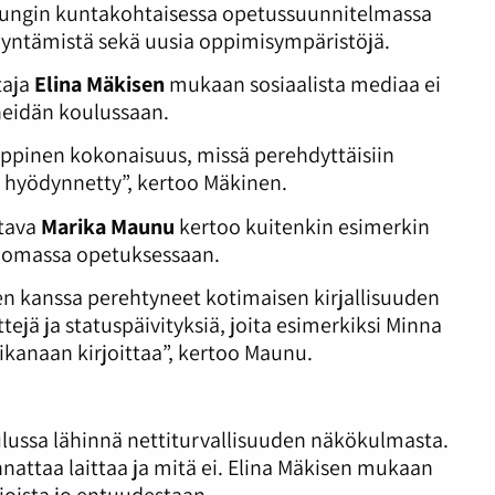
pungin kuntakohtaisessa opetussuunnitelmassa
yntämistä sekä uusia oppimisympäristöjä.
taja
Elina Mäkisen
mukaan sosiaalista mediaa ei
heidän koulussaan.
yyppinen kokonaisuus, missä perehdyttäisiin
e hyödynnetty”, kertoo Mäkinen.
ttava
Marika Maunu
kertoo kuitenkin esimerkin
 omassa opetuksessaan.
ten kanssa perehtyneet kotimaisen kirjallisuuden
tejä ja statuspäivityksiä, joita esimerkiksi Minna
 aikanaan kirjoittaa”, kertoo Maunu.
ulussa lähinnä nettiturvallisuuden näkökulmasta.
attaa laittaa ja mitä ei. Elina Mäkisen mukaan
sioista jo entuudestaan.