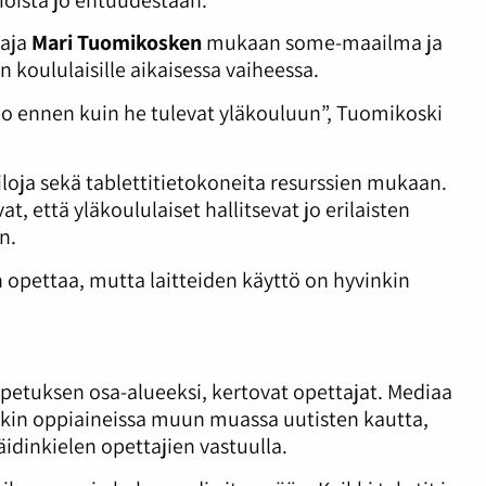
taja
Mari Tuomikosken
mukaan some-maailma ja
iin koululaisille aikaisessa vaiheessa.
jo ennen kuin he tulevat yläkouluun”, Tuomikoski
tiloja sekä tablettitietokoneita resurssien mukaan.
, että yläkoululaiset hallitsevat jo erilaisten
n.
n opettaa, mutta laitteiden käyttö on hyvinkin
petuksen osa-alueeksi, kertovat opettajat. Mediaa
kin oppiaineissa muun muassa uutisten kautta,
dinkielen opettajien vastuulla.