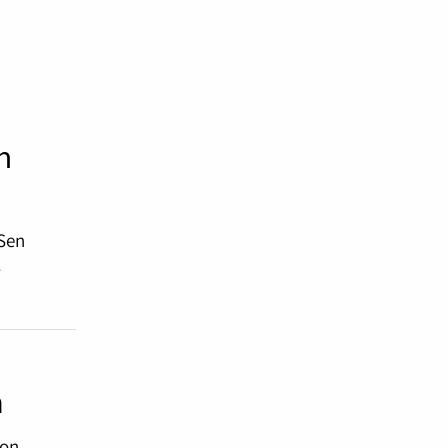
n
 Sen
.
a
 on