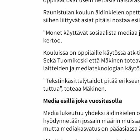
Raunistulan koulun äidinkielen opet
siihen liittyvät asiat pitäisi nostaa es
”Monet käyttävät sosiaalista mediaa 
kertoo.
Kouluissa on oppilaille käytössä atk-
Sekä Tuomikoski että Mäkinen toteavat
laitteiden ja mediateknologian käytö
”Tekstinkäsittelytaidot pitää eriksee
tuttua”, toteaa Mäkinen.
Media esillä joka vuositasolla
Media lukeutuu yhdeksi äidinkielen o
hyödynnetään jossain määrin muissa
mutta mediakasvatus on pääasiassa äi