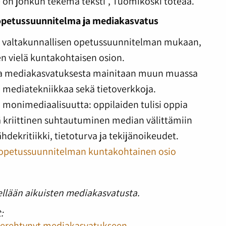
ä se on jonkun tekemä teksti”, Tuomikoski toteaa.
opetussuunnitelma ja mediakasvatus
än valtakunnallisen opetussuunnitelman mukaan,
n vielä kuntakohtaisen osion.
sa mediakasvatuksesta mainitaan muun muassa
, mediatekniikkaa sekä tietoverkkoja.
a monimediaalisuutta: oppilaiden tulisi oppia
riittinen suhtautuminen median välittämiin
ähdekritiikki, tietoturva ja tekijänoikeudet.
opetussuunnitelman kuntakohtainen osio
ellään aikuisten mediakasvatusta.
:
 perehtynyt mediakasvatukseen