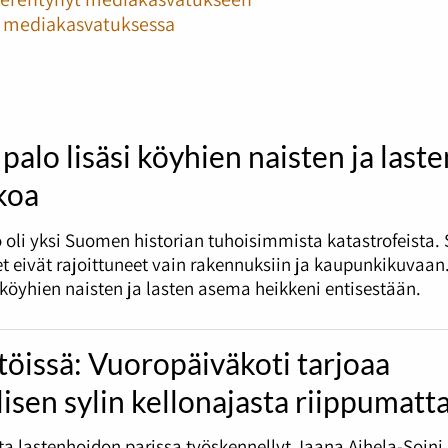
ja mediakasvatuksessa
palo lisäsi köyhien naisten ja laste
koa
 oli yksi Suomen historian tuhoisimmista katastrofeista.
t eivät rajoittuneet vain rakennuksiin ja kaupunkikuvaan
i köyhien naisten ja lasten asema heikkeni entisestään.
töissä: Vuoropäiväkoti tarjoaa
lisen sylin kellonajasta riippumatt
tta lastenhoidon parissa työskennellyt Jaana Aihela-Soini