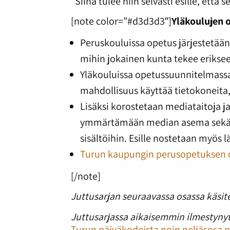
”Siinä tulee niin selvästi esille, ett
[note color=”#d3d3d3″]
Yläkoulujen 
Peruskouluissa opetus järjestetä
mihin jokainen kunta tekee eriksee
Yläkouluissa opetussuunnitelmas
mahdollisuus käyttää tietokoneita
Lisäksi korostetaan mediataitoja j
ymmärtämään median asema sekä k
sisältöihin. Esille nostetaan myös l
Turun kaupungin perusopetuksen 
[/note]
Juttusarjan seuraavassa osassa käsit
Juttusarjassa aikaisemmin ilmestynyt
Turun päiväkodeista noin neljäsosa