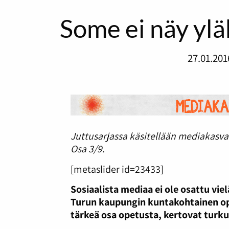
Some ei näy yl
27.01.201
Juttusarjassa käsitellään mediakasvat
Osa 3/9.
[metaslider id=23433]
Sosiaalista mediaa ei ole osattu vie
Turun kaupungin kuntakohtainen ope
tärkeä osa opetusta, kertovat turkul