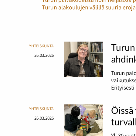
Turun alakoulujen välillä suuria ero
Turun 
YHTEISKUNTA
26.03.2026
ahdin
Turun palo
vaikutukse
Erityisest
Öissä 
YHTEISKUNTA
26.03.2026
turval
Yli 30 vuo