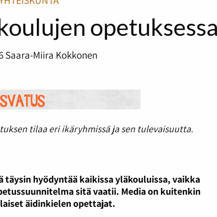
YHTEISKUNTA
äkoulujen opetuksess
6
Saara-Miira Kokkonen
uksen tilaa eri ikäryhmissä ja sen tulevaisuutta.
lä täysin hyödyntää kaikissa yläkouluissa, vaikka
tussuunnitelma sitä vaatii. Media on kuitenkin
aiset äidinkielen opettajat.