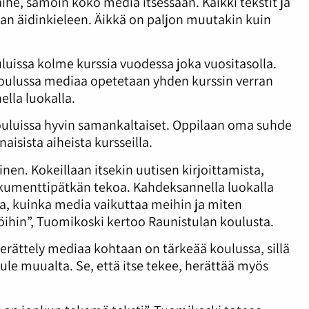
he, samoin koko media itsessään. Kaikki tekstit ja
n äidinkieleen. Äikkä on paljon muutakin kuin
luissa kolme kurssia vuodessa joka vuositasolla.
koulussa mediaa opetetaan yhden kurssin verran
lla luokalla.
ouluissa hyvin samankaltaiset. Oppilaan oma suhde
aisista aiheista kursseilla.
nen. Kokeillaan itsekin uutisen kirjoittamista,
okumenttipätkän tekoa. Kahdeksannella luokalla
a, kuinka media vaikuttaa meihin ja miten
ihin”, Tuomikoski kertoo Raunistulan koulusta.
rättely mediaa kohtaan on tärkeää koulussa, sillä
ule muualta. Se, että itse tekee, herättää myös