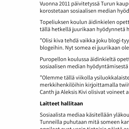
Vuonna 2011 päivitetyssä Turun kau
korostetaan sosiaalisen median hyöd
Topeliuksen koulun äidinkielen opet
tällä hetkellä juurikaan hyödynnetä 
”Olisi kiva tehdä vaikka joku blogi-t
blogeihin. Nyt somea ei juurikaan ol
Puropellon koulussa äidinkieltä ope
sosiaalisen median hyödyntämisestä
”Olemme tällä viikolla ysiluokkalais
merkkihenkilöihin kirjoittamalla twiit
Canth ja Aleksis Kivi olisivat voineet
Laitteet hallitaan
Sosiaalista mediaa käsitellään yläko
Tunneilla puhutaan mitä someen kann
oppilaat ovat usein tietoisia näistä a