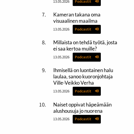
13.05.2026
Podcastit
a
Kameran takana oma
visuaalinen maailma
13.05.2026
Podcastit
Millaista on tehdä työtä, josta
ei saa kertoa muille?
13.05.2026
Podcastit
Ihmisellä on luontainen halu
laulaa, sanoo kuoronjohtaja
Ville-Veikko Verha
13.05.2026
Podcastit
Naiset oppivat häpeämään
alushousuja jo nuorena
13.05.2026
Podcastit