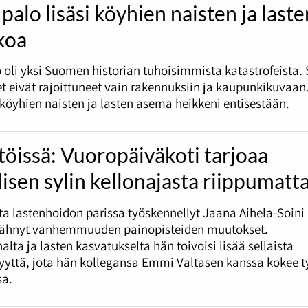
palo lisäsi köyhien naisten ja laste
koa
 oli yksi Suomen historian tuhoisimmista katastrofeista.
t eivät rajoittuneet vain rakennuksiin ja kaupunkikuvaan
i köyhien naisten ja lasten asema heikkeni entisestään.
töissä: Vuoropäiväkoti tarjoaa
lisen sylin kellonajasta riippumatt
tta lastenhoidon parissa työskennellyt Jaana Aihela-Soini
nähnyt vanhemmuuden painopisteiden muutokset.
alta ja lasten kasvatukselta hän toivoisi lisää sellaista
syyttä, jota hän kollegansa Emmi Valtasen kanssa kokee 
sa.