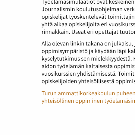
Työelämäsimulaatiot ovat keskeine
Journalismin koulutusohjelman verkk
opiskelijat työskentelevät toimitta
yhtä aikaa opiskelijoita eri vuosikurss
rinnakkain. Useat eri opettajat tuuto
Alla olevan linkin takana on julkaisu,
oppimisympäristö ja käydään läpi kahd
kyselytutkimus sen mielekkyydestä. K
aidon työelämän kaltaisesta oppimisy
vuosikurssien yhdistämisestä. Toimit
opiskelijoiden yhteisöllisestä oppimi
Turun ammattikorkeakoulun puheenvu
yhteisöllinen oppiminen työelämäsi