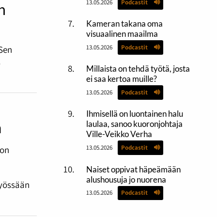
13.05.2026
Podcastit
n
Kameran takana oma
visuaalinen maailma
13.05.2026
Podcastit
 Sen
.
Millaista on tehdä työtä, josta
ei saa kertoa muille?
13.05.2026
Podcastit
Ihmisellä on luontainen halu
a
laulaa, sanoo kuoronjohtaja
Ville-Veikko Verha
13.05.2026
Podcastit
 on
Naiset oppivat häpeämään
alushousuja jo nuorena
työssään
13.05.2026
Podcastit