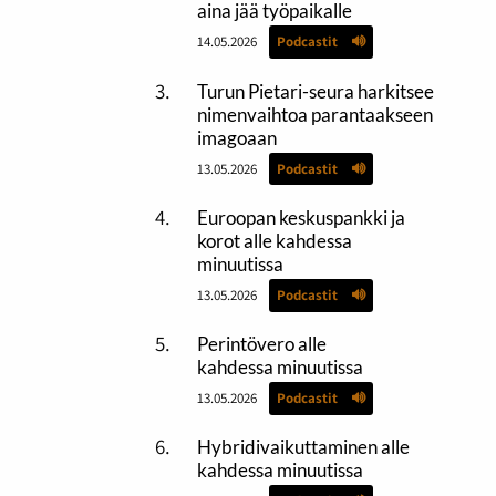
aina jää työpaikalle
14.05.2026
Podcastit
Turun Pietari-seura harkitsee
nimenvaihtoa parantaakseen
imagoaan
13.05.2026
Podcastit
Euroopan keskuspankki ja
korot alle kahdessa
minuutissa
13.05.2026
Podcastit
Perintövero alle
kahdessa minuutissa
13.05.2026
Podcastit
Hybridivaikuttaminen alle
kahdessa minuutissa