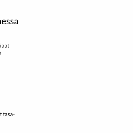
messa
tiaat
ä
t tasa-