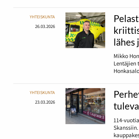
Pelast
YHTEISKUNTA
26.03.2026
kriitt
lähes 
Mikko Honk
Lentäjien 
Honkasalo
Perhey
YHTEISKUNTA
23.03.2026
tuleva
114-vuoti
Skanssiin.
kauppakesk