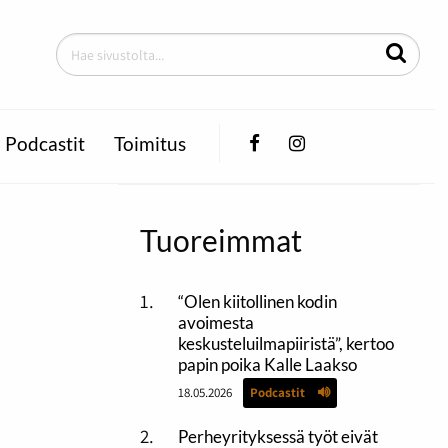
Facebook
Instagram
Podcastit
Toimitus
Tuoreimmat
“Olen kiitollinen kodin
avoimesta
keskusteluilmapiiristä”, kertoo
papin poika Kalle Laakso
18.05.2026
Podcastit
Perheyrityksessä työt eivät