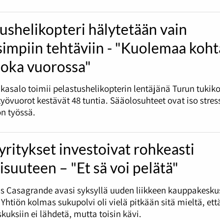
ushelikopteri hälytetään vain
isimpiin tehtäviin - "Kuolemaa koh
joka vuorossa"
asalo toimii pelastushelikopterin lentäjänä Turun tukik
työvuorot kestävät 48 tuntia. Sääolosuhteet ovat iso stress
n työssä.
ritykset investoivat rohkeasti
isuuteen – "Et sä voi pelätä"
as Casagrande avasi syksyllä uuden liikkeen kauppakesku
 Yhtiön kolmas sukupolvi oli vielä pitkään sitä mieltä, ett
uksiin ei lähdetä, mutta toisin kävi.