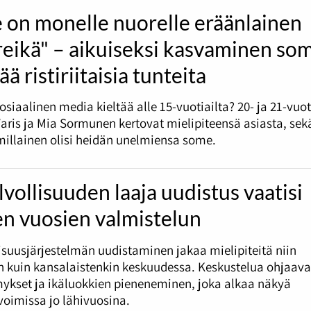
 on monelle nuorelle eräänlainen
reikä" – aikuiseksi kasvaminen so
ää ristiriitaisia tunteita
sosiaalinen media kieltää alle 15-vuotiailta? 20- ja 21-vuo
ris ja Mia Sormunen kertovat mielipiteensä asiasta, sek
millainen olisi heidän unelmiensa some.
vollisuuden laaja uudistus vaatisi
en vuosien valmistelun
isuusjärjestelmän uudistaminen jakaa mielipiteitä niin
 kuin kansalaistenkin keskuudessa. Keskustelua ohjaava
ykset ja ikäluokkien pieneneminen, joka alkaa näkyä
oimissa jo lähivuosina.