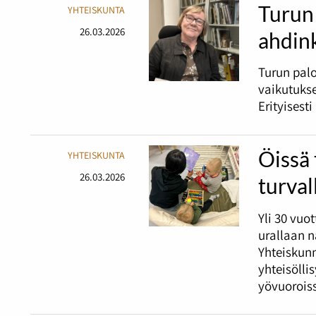
Turun 
YHTEISKUNTA
26.03.2026
ahdin
Turun palo
vaikutukse
Erityisest
Öissä 
YHTEISKUNTA
26.03.2026
turval
Yli 30 vuo
urallaan 
Yhteiskunn
yhteisölli
yövuorois