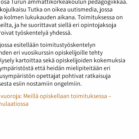
n osa Turun ammattikorkeakoulun pedagogiikkaa.
ojulkaisu Tutka on oikea uutismedia, jossa
jina kolmen lukukauden aikana. Toimituksessa on
eilta, ja he suorittavat siellä eri opintojaksoja
roivat työskentelyä yhdessä.
 jossa esitellään toimitustyöskentelyn
en eri vuosikurssin opiskelijoille tehty
ysely kartoittaa sekä opiskelijoiden kokemuksia
mpäristöstä että heidän mielipiteitään eri
usympäristön opettajat pohtivat ratkaisuja
sesta esiin nostamiin ongelmiin.
oroja: Meillä opiskellaan toimituksessa –
mulaatiossa