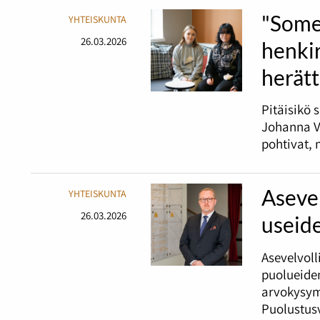
"Some
YHTEISKUNTA
26.03.2026
henki
herätt
Pitäisikö 
Johanna Va
pohtivat, 
Asevel
YHTEISKUNTA
26.03.2026
useid
Asevelvoll
puolueiden
arvokysym
Puolustusv