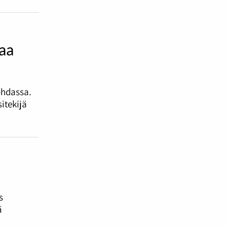
taa
ohdassa.
itekijä
s
ä