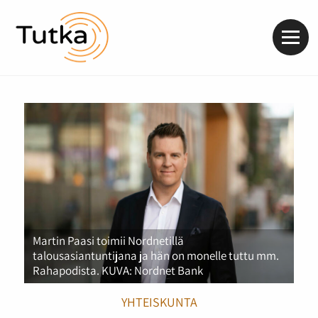
Valik
Martin Paasi toimii Nordnetillä
talousasiantuntijana ja hän on monelle tuttu mm.
Rahapodista. KUVA: Nordnet Bank
YHTEISKUNTA