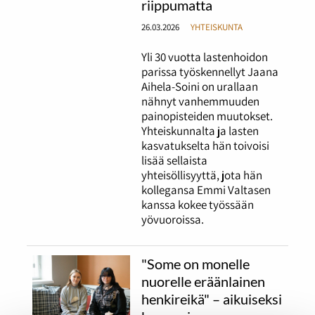
riippumatta
26.03.2026
YHTEISKUNTA
Yli 30 vuotta lastenhoidon
parissa työskennellyt Jaana
Aihela-Soini on urallaan
nähnyt vanhemmuuden
painopisteiden muutokset.
Yhteiskunnalta ja lasten
kasvatukselta hän toivoisi
lisää sellaista
yhteisöllisyyttä, jota hän
kollegansa Emmi Valtasen
kanssa kokee työssään
yövuoroissa.
"Some on monelle
nuorelle eräänlainen
henkireikä" – aikuiseksi