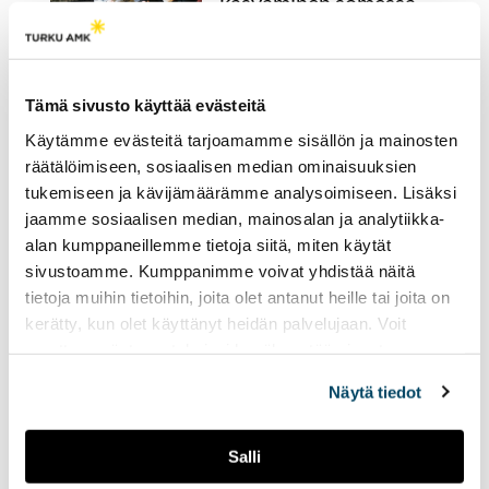
kasvaminen somessa
herättää ristiriitaisia
tunteita
26.03.2026
YHTEISKUNTA
Tämä sivusto käyttää evästeitä
Pitäisikö sosiaalinen media
Käytämme evästeitä tarjoamamme sisällön ja mainosten
kieltää alle 15-vuotiailta? 20-
räätälöimiseen, sosiaalisen median ominaisuuksien
ja 21-vuotiaat Johanna Varis
tukemiseen ja kävijämäärämme analysoimiseen. Lisäksi
ja Mia Sormunen kertovat
jaamme sosiaalisen median, mainosalan ja analytiikka-
mielipiteensä asiasta, sekä
alan kumppaneillemme tietoja siitä, miten käytät
pohtivat, millainen olisi
sivustoamme. Kumppanimme voivat yhdistää näitä
heidän unelmiensa some.
tietoja muihin tietoihin, joita olet antanut heille tai joita on
kerätty, kun olet käyttänyt heidän palvelujaan. Voit
Asevelvollisuuden
muuttaa evästeasetuksiesi hyväksyntää sivuston
laaja uudistus vaatisi
alalaidassa olevasta
Evästeasetukset
linkistä.
Näytä tiedot
useiden vuosien
valmistelun
Salli
26.03.2026
YHTEISKUNTA