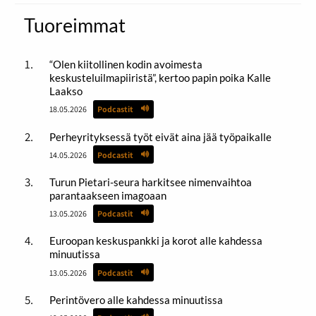
Tuoreimmat
“Olen kiitollinen kodin avoimesta
keskusteluilmapiiristä”, kertoo papin poika Kalle
Laakso
18.05.2026
Podcastit
Perheyrityksessä työt eivät aina jää työpaikalle
14.05.2026
Podcastit
Turun Pietari-seura harkitsee nimenvaihtoa
parantaakseen imagoaan
13.05.2026
Podcastit
Euroopan keskuspankki ja korot alle kahdessa
minuutissa
13.05.2026
Podcastit
Perintövero alle kahdessa minuutissa