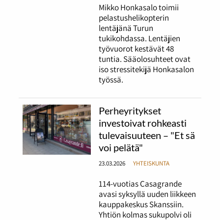
Mikko Honkasalo toimii
pelastushelikopterin
lentäjänä Turun
tukikohdassa. Lentäjien
työvuorot kestävät 48
tuntia. Sääolosuhteet ovat
iso stressitekijä Honkasalon
työssä.
Perheyritykset
investoivat rohkeasti
tulevaisuuteen – "Et sä
voi pelätä"
23.03.2026
YHTEISKUNTA
114-vuotias Casagrande
avasi syksyllä uuden liikkeen
kauppakeskus Skanssiin.
Yhtiön kolmas sukupolvi oli