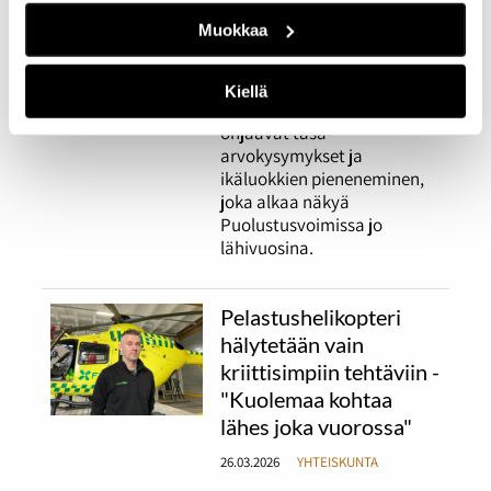
Asevelvollisuusjärjestelmän
Muokkaa
uudistaminen jakaa
mielipiteitä niin puolueiden
kuin kansalaistenkin
Kiellä
keskuudessa. Keskustelua
ohjaavat tasa-
arvokysymykset ja
ikäluokkien pieneneminen,
joka alkaa näkyä
Puolustusvoimissa jo
lähivuosina.
Pelastushelikopteri
hälytetään vain
kriittisimpiin tehtäviin -
"Kuolemaa kohtaa
lähes joka vuorossa"
26.03.2026
YHTEISKUNTA