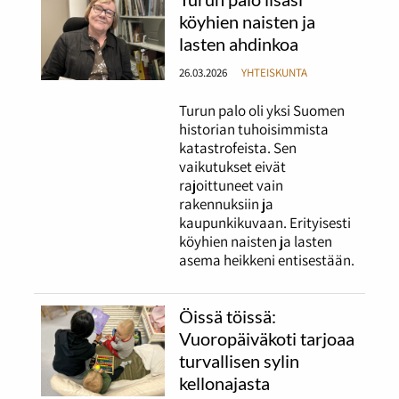
köyhien naisten ja
lasten ahdinkoa
26.03.2026
YHTEISKUNTA
Turun palo oli yksi Suomen
historian tuhoisimmista
katastrofeista. Sen
vaikutukset eivät
rajoittuneet vain
rakennuksiin ja
kaupunkikuvaan. Erityisesti
köyhien naisten ja lasten
asema heikkeni entisestään.
Öissä töissä:
Vuoropäiväkoti tarjoaa
turvallisen sylin
kellonajasta