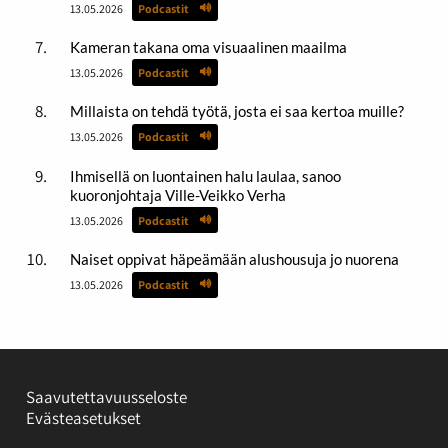
13.05.2026
Podcastit
Kameran takana oma visuaalinen maailma
13.05.2026
Podcastit
Millaista on tehdä työtä, josta ei saa kertoa muille?
13.05.2026
Podcastit
Ihmisellä on luontainen halu laulaa, sanoo
kuoronjohtaja Ville-Veikko Verha
13.05.2026
Podcastit
Naiset oppivat häpeämään alushousuja jo nuorena
13.05.2026
Podcastit
Saavutettavuusseloste
Evästeasetukset