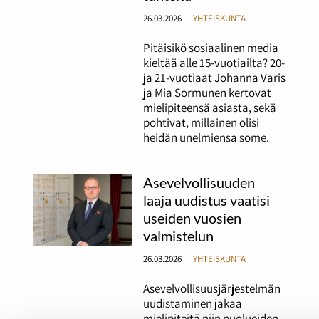
26.03.2026
YHTEISKUNTA
Pitäisikö sosiaalinen media
kieltää alle 15-vuotiailta? 20-
ja 21-vuotiaat Johanna Varis
ja Mia Sormunen kertovat
mielipiteensä asiasta, sekä
pohtivat, millainen olisi
heidän unelmiensa some.
Asevelvollisuuden
laaja uudistus vaatisi
useiden vuosien
valmistelun
26.03.2026
YHTEISKUNTA
Asevelvollisuusjärjestelmän
uudistaminen jakaa
mielipiteitä niin puolueiden