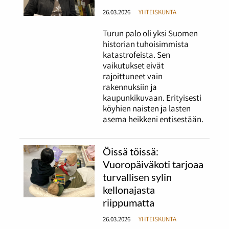
26.03.2026
YHTEISKUNTA
Turun palo oli yksi Suomen
historian tuhoisimmista
katastrofeista. Sen
vaikutukset eivät
rajoittuneet vain
rakennuksiin ja
kaupunkikuvaan. Erityisesti
köyhien naisten ja lasten
asema heikkeni entisestään.
Öissä töissä:
Vuoropäiväkoti tarjoaa
turvallisen sylin
kellonajasta
riippumatta
26.03.2026
YHTEISKUNTA