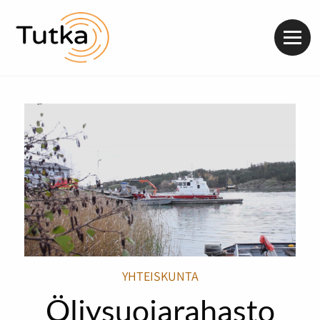
Valik
YHTEISKUNTA
Öljysuojarahasto