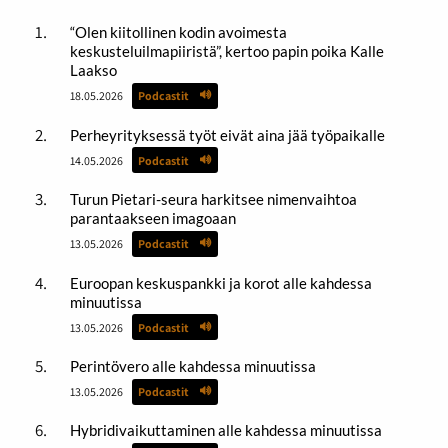
“Olen kiitollinen kodin avoimesta
keskusteluilmapiiristä”, kertoo papin poika Kalle
Laakso
18.05.2026
Podcastit
Perheyrityksessä työt eivät aina jää työpaikalle
14.05.2026
Podcastit
Turun Pietari-seura harkitsee nimenvaihtoa
parantaakseen imagoaan
13.05.2026
Podcastit
Euroopan keskuspankki ja korot alle kahdessa
minuutissa
13.05.2026
Podcastit
Perintövero alle kahdessa minuutissa
13.05.2026
Podcastit
Hybridivaikuttaminen alle kahdessa minuutissa