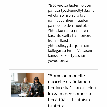
Yli 30 vuotta lastenhoidon
parissa työskennellyt Jaana
Aihela-Soini on urallaan
nähnyt vanhemmuuden
painopisteiden muutokset.
Yhteiskunnalta ja lasten
kasvatukselta hän toivoisi
lisää sellaista
yhteisöllisyyttä, jota hän
kollegansa Emmi Valtasen
kanssa kokee työssään
yövuoroissa.
"Some on monelle
nuorelle eräänlainen
henkireikä" – aikuiseksi
kasvaminen somessa
herättää ristiriitaisia
tunteita