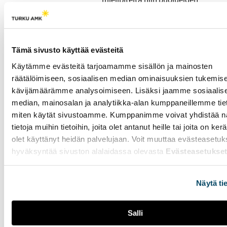
kuin kansalaistenkin
keskuudessa. Keskustelua
ohjaavat tasa-
arvokysymykset ja
Tämä sivusto käyttää evästeitä
ikäluokkien pieneneminen,
joka alkaa näkyä
Käytämme evästeitä tarjoamamme sisällön ja mainosten
Puolustusvoimissa jo
räätälöimiseen, sosiaalisen median ominaisuuksien tukemise
lähivuosina.
kävijämäärämme analysoimiseen. Lisäksi jaamme sosiaalis
median, mainosalan ja analytiikka-alan kumppaneillemme tieto
miten käytät sivustoamme. Kumppanimme voivat yhdistää nä
Pelastushelikopteri
tietoja muihin tietoihin, joita olet antanut heille tai joita on ker
hälytetään vain
olet käyttänyt heidän palvelujaan. Voit muuttaa evästeasetuk
kriittisimpiin tehtäviin -
hyväksyntää sivuston alalaidassa olevasta
Evästeasetukse
"Kuolemaa kohtaa
lähes joka vuorossa"
Näytä ti
26.03.2026
YHTEISKUNTA
Mikko Honkasalo toimii
Salli
pelastushelikopterin
lentäjänä Turun