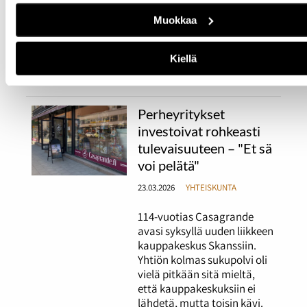
tukikohdassa. Lentäjien
Muokkaa
työvuorot kestävät 48
tuntia. Sääolosuhteet ovat
iso stressitekijä Honkasalon
Kiellä
työssä.
Perheyritykset
investoivat rohkeasti
tulevaisuuteen – "Et sä
voi pelätä"
23.03.2026
YHTEISKUNTA
114-vuotias Casagrande
avasi syksyllä uuden liikkeen
kauppakeskus Skanssiin.
Yhtiön kolmas sukupolvi oli
vielä pitkään sitä mieltä,
että kauppakeskuksiin ei
lähdetä, mutta toisin kävi.